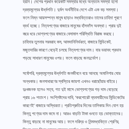
হয়নি। দেশের প্রধান কয়েকটি সমস্যার মধ্যে অন্যতম সমস্যা হলো
দ্রব্যমূল্যের ঊর্ধ্বগতি। দুর্বল অর্থনীতির দেশে এটা এক বড় সমস্যা।
ফলে নিম্ন আয়সম্পন্ন মানুষ ছাড়াও মধ্যবিত্তরাও তাদের চাহিদা পূরণে
ব্যর্থ হচ্ছে। নিত্যপণ্যের বাজারে মানুষের হাঁসফাঁস অবস্থা। প্রায় দুই
বছর ধরে ভোগ্যপণ্যের বাজারে বেসামাল পরিস্থিতি বিরাজ করছে।
চাহিদার তুলনায় সরবরাহ কম, আমদানিনির্ভরতা, বাজারে সিন্ডিকেট,
মজুতদারির কারণে বেড়েই চলছে নিত্যপণ্যের দাম। যার ভয়াবহ প্রভাব
পড়ছে সাধারণ মানুষের ওপর। ফলে বাড়ছে জনদুর্ভোগ।
সর্বোপরি, দ্রব্যমূল্যের ঊর্ধ্বগতি জনজীবনে বয়ে আনছে অমানিশার ঘোর
অন্ধকার। জনসাধারণের স্বস্তির জায়গা এখনও ধরাছোঁয়ার বাইরে।
দুঃখজনক হলেও সত্য, গত দুই মাসে ভোগ্যপণ্যের গড় দাম বেড়েছে
প্রায় ১৬ শতাংশ। সংশ্লিষ্টদের দাবি, ‘করপোরেট ব্যবসায়ীদের সিন্ডিকেটের
কারণেই’ বাজারে অস্থিরতা। প্রতিশ্রুতির দিনের তালিকায় দিন যোগ হয়
কিন্তু পণ্যের দাম কমে না। আরও বাড়তি টাকা গুনতে হয় ভোক্তাদের।
কিন্তু বাড়ছে না মানুষের আয়। ফলে দরিদ্র ও নিন্মমধ্যবিত্ত শ্রেণির,