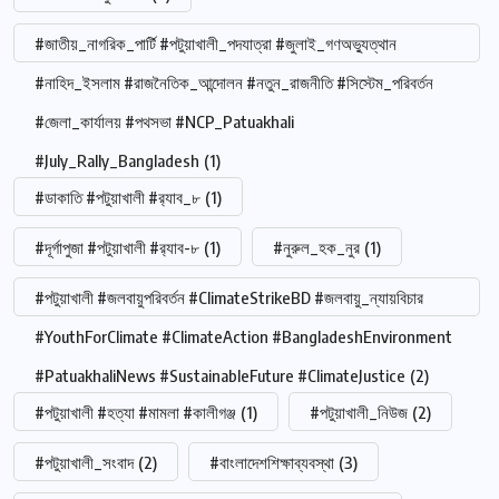
#জাতীয়_নাগরিক_পার্টি #পটুয়াখালী_পদযাত্রা #জুলাই_গণঅভ্যুত্থান
#নাহিদ_ইসলাম #রাজনৈতিক_আন্দোলন #নতুন_রাজনীতি #সিস্টেম_পরিবর্তন
#জেলা_কার্যালয় #পথসভা #NCP_Patuakhali
#July_Rally_Bangladesh
(1)
#ডাকাতি #পটুয়াখালী #র‍্যাব_৮
(1)
#দূর্গাপুজা #পটুয়াখালী #র‍্যাব-৮
(1)
#নুরুল_হক_নুর
(1)
#পটুয়াখালী #জলবায়ুপরিবর্তন #ClimateStrikeBD #জলবায়ু_ন্যায়বিচার
#YouthForClimate #ClimateAction #BangladeshEnvironment
#PatuakhaliNews #SustainableFuture #ClimateJustice
(2)
#পটুয়াখালী #হত্যা #মামলা #কালীগঞ্জ
(1)
#পটুয়াখালী_নিউজ
(2)
#পটুয়াখালী_সংবাদ
(2)
#বাংলাদেশশিক্ষাব্যবস্থা
(3)