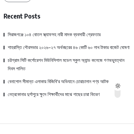
Recent Posts
সিরাজগঞ্জে ১০৪ বোতল স্ক্যাফসহ নারী মাদক ব্যবসায়ী গ্রেফতার
শাহরাস্তি পৌরসভার ২০২৬-২৭ অর্থবছরের ৪৬ কোটি ৬০ লাখ টাকার বাজেট ঘোষণা
চট্টগ্রাম সিটি কর্পোরেশন মিউনিসিপাল মডেল স্কুল অ্যান্ড কলেজে গণঅভ্যুত্থান
দিবস পালিত
বেনাপোল সীমান্ত এলাকায় বিজিবি’র অভিযানে চোরাচালান পণ্য আটক
নেত্রকোনার দুর্গাপুরে ক্ষুদে শিক্ষার্থীদের মাঝে গাছের চারা বিতরণ