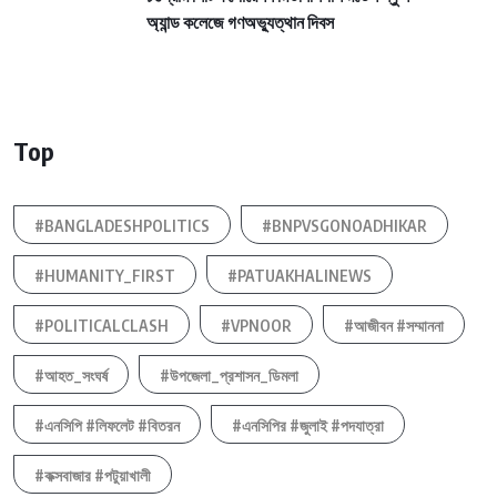
অ্যান্ড কলেজে গণঅভ্যুত্থান দিবস
Top
#BANGLADESHPOLITICS
#BNPVSGONOADHIKAR
#HUMANITY_FIRST
#PATUAKHALINEWS
#POLITICALCLASH
#VPNOOR
#আজীবন #সম্মাননা
#আহত_সংঘর্ষ
#উপজেলা_প্রশাসন_ডিমলা
#এনসিপি #লিফলেট #বিতরন
#এনসিপির #জুলাই #পদযাত্রা
#কক্সবাজার #পটুয়াখালী