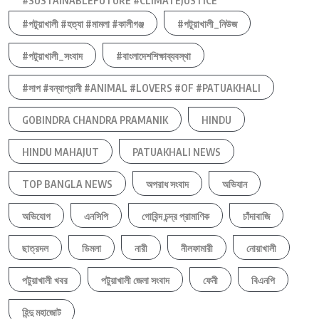
#SUSTAINABLEFUTURE #CLIMATEJUSTICE
#পটুয়াখালী #হত্যা #মামলা #কালীগঞ্জ
#পটুয়াখালী_নিউজ
#পটুয়াখালী_সংবাদ
#বাংলাদেশশিক্ষাব্যবস্থা
#সাপ #বন্যাপ্রানী #ANIMAL #LOVERS #OF #PATUAKHALI
GOBINDRA CHANDRA PRAMANIK
HINDU
HINDU MAHAJUT
PATUAKHALI NEWS
TOP BANGLA NEWS
অপরাধ সংবাদ
অভিযান
অভিযোগ
এনসিপি
গোবিন্দ চন্দ্র প্রামাণিক
চাঁদাবাজি
ছাত্রদল
ডিমলা
নারী
নীলফামারী
নোয়াখালী
পটুয়াখালী খবর
পটুয়াখালী জেলা সংবাদ
ফেনী
বিএনপি
হিন্দু মহাজোট