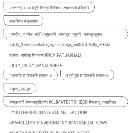
#কলাপাড়ায় #৬ #ফুট #লম্বা #বিষধর #পদ্মগোখরা #উদ্ধার
#চরবিজায় #কুয়াকাটা
#জাতীয়_নাগরিক_পার্টি #পটুয়াখালী_পদযাত্রা #জুলাই_গণঅভ্যুত্থান
#নাহিদ_ইসলাম #রাজনৈতিক_আন্দোলন #নতুন_রাজনীতি #সিস্টেম_পরিবর্তন
#জেলা_কার্যালয় #পথসভা #NCP_PATUAKHALI
#JULY_RALLY_BANGLADESH
#ডাকাতি #পটুয়াখালী #র‍্যাব_৮
#দূর্গাপুজা #পটুয়াখালী #র‍্যাব-৮
#নুরুল_হক_নুর
#পটুয়াখালী #জলবায়ুপরিবর্তন #CLIMATESTRIKEBD #জলবায়ু_ন্যায়বিচার
#YOUTHFORCLIMATE #CLIMATEACTION
#BANGLADESHENVIRONMENT #PATUAKHALINEWS