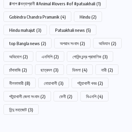
#সাপ #বন্যাপ্রানী #Animal #lovers #of #patuakhali
(1)
Gobindra Chandra Pramanik
(4)
Hindu
(2)
Hindu mahajut
(3)
Patuakhali news
(5)
top Bangla news
(2)
অপরাধ সংবাদ
(2)
অভিযান
(2)
অভিযোগ
(2)
এনসিপি
(2)
গোবিন্দ চন্দ্র প্রামাণিক
(3)
চাঁদাবাজি
(2)
ছাত্রদল
(3)
ডিমলা
(4)
নারী
(2)
নীলফামারী
(8)
নোয়াখালী
(3)
পটুয়াখালী খবর
(2)
পটুয়াখালী জেলা সংবাদ
(2)
ফেনী
(2)
বিএনপি
(4)
হিন্দু মহাজোট
(3)