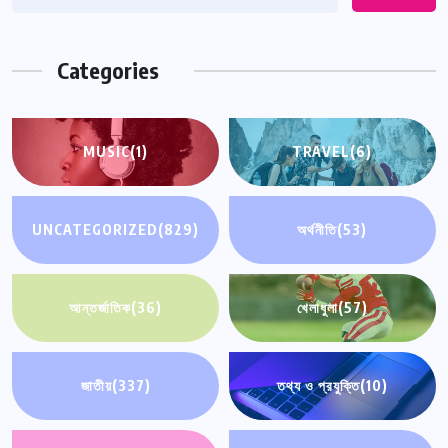
Categories
MUSIC
(1)
TRAVEL
(6)
UNCATEGORIZED
(829)
অর্থনীতি
(53)
আন্তর্জাতিক
(36)
খেলাধুলা
(57)
জাতীয়
(337)
তথ্য ও প্রযুক্তি
(10)