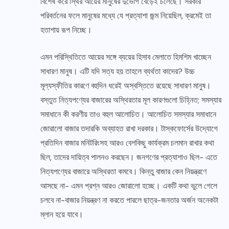
বিশেষ করে স্থির আয়ের মানুষের দুর্ভোগ বেড়েই চলেছে। সরকার
পরিবর্তনের ফলে মানুষের মধ্যে যে প্রত্যাশা জন্ম নিয়েছিল, ক্রমেই তা
হতাশায় রূপ নিচ্ছে।
এমন পরিস্থিতিতে আয়ের সঙ্গে ব্যয়ের হিসাব মেলাতে হিমশিম খাচ্ছেন
সাধারণ মানুষ। এটি যদি সত্য হয় তাহলে ব্যর্থতা কাদের? উচ্চ
মূল্যস্ফীতির কারণে বহুদিন ধরেই অস্বস্তিতে রয়েছে সাধারণ মানুষ।
বস্তুত নিত্যপণ্যের বাজারের অস্থিরতার মূল কারণগুলো চিহ্নিত; সমস্যার
সমাধানে কী করণীয় তাও বহুল আলোচিত। আলোচিত সমস্যার সমাধানে
জোরালো বাজার তদারকি অব্যাহত রাখা দরকার। টাস্কফোর্সের উদ্যোগে
প্রতিদিন বাজার মনিটরিংসহ আরও বেশকিছু কার্যক্রম চলমান রাখার কথা
ছিল, তাদের দায়িত্ব পালনও করছেন। জনগণের প্রত্যাশাও ছিল- এতে
নিত্যপণ্যের বাজারে অস্থিরতা কমবে। কিন্তু বাজার কেন নিয়ন্ত্রণে
আসছে না- এমন প্রশ্ন আরও জোরালো হচ্ছে। একটি কথা ভুলে গেলে
চলবে না-বাজার নিয়ন্ত্রণ না করতে পারলে ছাত্র-জনতার অর্জন অনেকটা
ম্লান হয়ে যাবে।