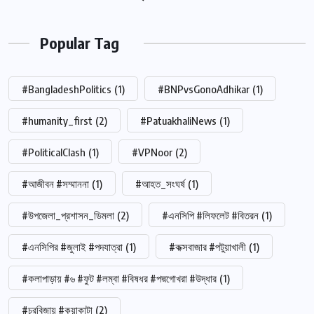
Popular Tag
#BangladeshPolitics
(1)
#BNPvsGonoAdhikar
(1)
#humanity_first
(2)
#PatuakhaliNews
(1)
#PoliticalClash
(1)
#VPNoor
(2)
#আজীবন #সম্মাননা
(1)
#আহত_সংঘর্ষ
(1)
#উপজেলা_প্রশাসন_ডিমলা
(2)
#এনসিপি #লিফলেট #বিতরন
(1)
#এনসিপির #জুলাই #পদযাত্রা
(1)
#কক্সবাজার #পটুয়াখালী
(1)
#কলাপাড়ায় #৬ #ফুট #লম্বা #বিষধর #পদ্মগোখরা #উদ্ধার
(1)
#চরবিজায় #কুয়াকাটা
(2)