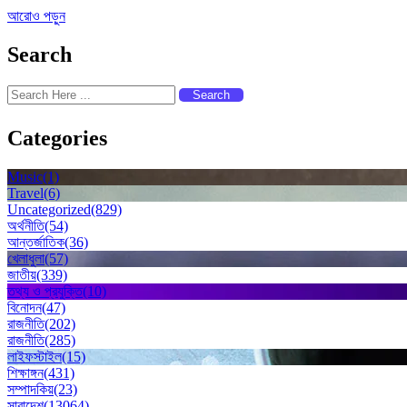
আরোও পড়ুন
Search
Search
Categories
Music
(1)
Travel
(6)
Uncategorized
(829)
অর্থনীতি
(54)
আন্তর্জাতিক
(36)
খেলাধুলা
(57)
জাতীয়
(339)
তথ্য ও প্রযুক্তি
(10)
বিনোদন
(47)
রাজনীতি
(202)
রাজনীতি
(285)
লাইফস্টাইল
(15)
শিক্ষাঙ্গন
(431)
সম্পাদকিয়
(23)
সারাদেশ
(13064)