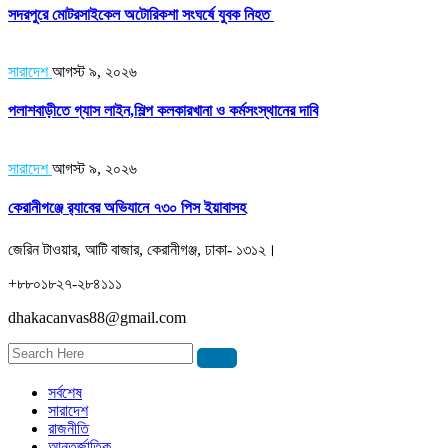
সদরপুরে মোটরসাইকেল অটোরিকশা সংঘর্ষে যুবক নিহত
সারাদেশ
আগস্ট ৯, ২০২৬
পলাশবাড়ীতে গ্যাস লাইন,শিল্প কলকারখানা ও কর্মসংস্থানের দাবি
সারাদেশ
আগস্ট ৯, ২০২৬
কেরানীগঞ্জে র‍্যাবের অভিযানে ৭৩০ পিস ইয়াবাসহ
জেরিন টাওয়ার, আটি বাজার, কেরানীগঞ্জ, ঢাকা- ১৩১২।
+৮৮০১৮২৭-২৮৪১১১
dhakacanvas88@gmail.com
সর্বশেষ
সারাদেশ
রাজনীতি
আন্তর্জাতিক