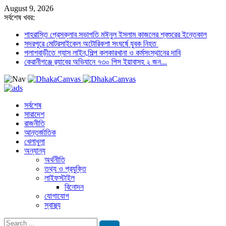
August 9, 2026
সর্বশেষ খবর:
শাহরাস্তি প্রেসক্লাব সভাপতি মঈনুল ইসলাম কাজলের শ্বশুরের ইন্তেকাল
সদরপুরে মোটরসাইকেল অটোরিকশা সংঘর্ষে যুবক নিহত
পলাশবাড়ীতে গ্যাস লাইন,শিল্প কলকারখানা ও কর্মসংস্থানের দাবি
কেরানীগঞ্জে র‍্যাবের অভিযানে ৭৩০ পিস ইয়াবাসহ ২ জন...
সর্বশেষ
সারাদেশ
রাজনীতি
আন্তর্জাতিক
খেলাধুলা
অন্যান্য
অর্থনীতি
তথ্য ও প্রযুক্তি
লাইফস্টাইল
বিনোদন
যোগাযোগ
স্বাস্থ্য