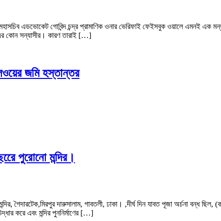
হাসচিব এডভোকেট গোবিন্দ চন্দ্র প্রামাণিক ওনার ভেরিফাই ফেইসবুক ওয়ালে এমনই এক মন্তব্য 
 মঠ এর কোন সন্যাসীর। কারণ তারাই […]
রেলওয়ের জমি হস্তান্তর
ছরেে পুরোনো মন্দির।
ার মন্দির, গৈদারটেক,মিরপুর দারুসালাম, গাবতলী, ঢাকা। ,দীর্ঘ দিন যাবত পূজা অর্চনা বন্ধ ছি
দ্ধার করে এবং মন্দির পুননির্মাণের […]