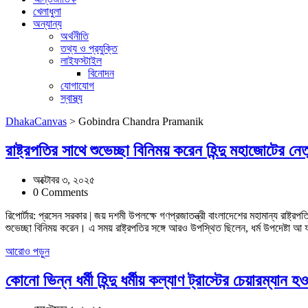
খেলাধুলা
অন্যান্য
অর্থনীতি
তথ্য ও প্রযুক্তি
লাইফস্টাইল
বিনোদন
যোগাযোগ
স্বাস্থ্য
DhakaCanvas
>
Gobindra Chandra Pramanik
রাষ্ট্রপতির সাথে শুভেচ্ছা বিনিময় করেন হিন্দু মহাজোটের নেতৃ
অক্টোবর ৩, ২০২৫
0 Comments
রিপোর্টার: প্রসেন সরকার | জয় দশমী উপলক্ষে গণপ্রজাতন্ত্রী বাংলাদেশের মহামান্য রাষ্ট্রপতি 
শুভেচ্ছা বিনিময় করেন। এ সময় রাষ্ট্রপতির সঙ্গে আরও উপস্থিত ছিলেন, ধর্ম উপদেষ্টা 
আরোও পড়ুন
কোনো ভিন্ন ধর্মী হিন্দু ধর্মীয় কল্যাণ ট্রাস্টের চেয়ারম্যান হ