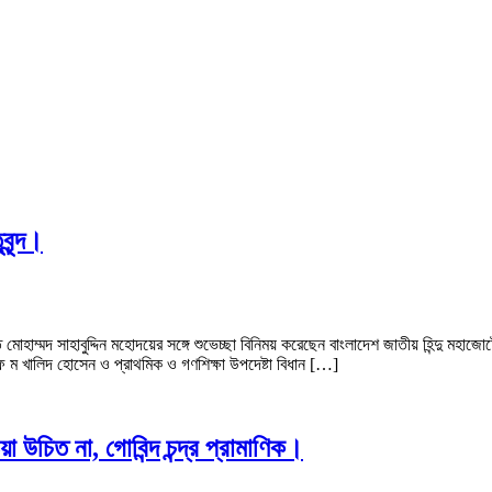
বৃন্দ।
মোহাম্মদ সাহাবুদ্দিন মহোদয়ের সঙ্গে শুভেচ্ছা বিনিময় করেছেন বাংলাদেশ জাতীয় হিন্দু মহাজোটের 
আ ফ ম খালিদ হোসেন ও প্রাথমিক ও গণশিক্ষা উপদেষ্টা বিধান […]
ওয়া উচিত না, গোবিন্দ চন্দ্র প্রামাণিক।