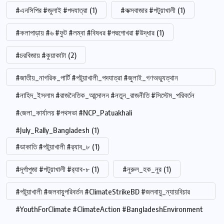
#এনসিপির #জুলাই #পদযাত্রা
(1)
#কক্সবাজার #পটুয়াখালী
(1)
#কলাপাড়ায় #৬ #ফুট #লম্বা #বিষধর #পদ্মগোখরা #উদ্ধার
(1)
#চরবিজায় #কুয়াকাটা
(2)
#জাতীয়_নাগরিক_পার্টি #পটুয়াখালী_পদযাত্রা #জুলাই_গণঅভ্যুত্থান
#নাহিদ_ইসলাম #রাজনৈতিক_আন্দোলন #নতুন_রাজনীতি #সিস্টেম_পরিবর্তন
#জেলা_কার্যালয় #পথসভা #NCP_Patuakhali
#July_Rally_Bangladesh
(1)
#ডাকাতি #পটুয়াখালী #র‍্যাব_৮
(1)
#দূর্গাপুজা #পটুয়াখালী #র‍্যাব-৮
(1)
#নুরুল_হক_নুর
(1)
#পটুয়াখালী #জলবায়ুপরিবর্তন #ClimateStrikeBD #জলবায়ু_ন্যায়বিচার
#YouthForClimate #ClimateAction #BangladeshEnvironment