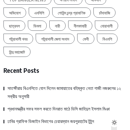
অভিযোগ
এনসিপি
গোবিন্দ চন্দ্র প্রামাণিক
চাঁদাবাজি
ছাত্রদল
ডিমলা
নারী
নীলফামারী
নোয়াখালী
পটুয়াখালী খবর
পটুয়াখালী জেলা সংবাদ
ফেনী
বিএনপি
হিন্দু মহাজোট
Recent Posts
সাতক্ষীরায় বিএনপিতে যোগ দিলেন জামায়াতের বহিষ্কৃত নেতা গাজী নজরুলের ১২
সক্রীয় অনুসারী
প্রধানমন্ত্রীর সফর সফল করতে দিনরাত মাঠে ডিসি জাহিদুল ইসলাম মিঞা
ঢাবির গ্রাফিক ডিজাইন বিভাগের চেয়ারম্যান জয়পুরহাটের টুটুল