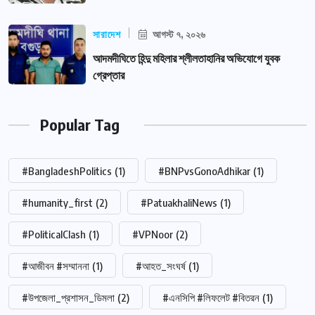
সারাদেশ
আগস্ট ৭, ২০২৬
আদমদীঘিতে হিন্দু মহিলার শ্লীলতাহানির অভিযোগে যুবক
গ্রেপ্তার
Popular Tag
#BangladeshPolitics
(1)
#BNPvsGonoAdhikar
(1)
#humanity_first
(2)
#PatuakhaliNews
(1)
#PoliticalClash
(1)
#VPNoor
(2)
#আজীবন #সম্মাননা
(1)
#আহত_সংঘর্ষ
(1)
#উপজেলা_প্রশাসন_ডিমলা
(2)
#এনসিপি #লিফলেট #বিতরন
(1)