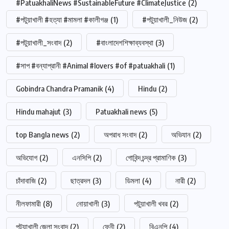
#PatuakhaliNews #SustainableFuture #ClimateJustice
(2)
#পটুয়াখালী #হত্যা #মামলা #কালীগঞ্জ
(1)
#পটুয়াখালী_নিউজ
(2)
#পটুয়াখালী_সংবাদ
(2)
#বাংলাদেশশিক্ষাব্যবস্থা
(3)
#সাপ #বন্যাপ্রানী #Animal #lovers #of #patuakhali
(1)
Gobindra Chandra Pramanik
(4)
Hindu
(2)
Hindu mahajut
(3)
Patuakhali news
(5)
top Bangla news
(2)
অপরাধ সংবাদ
(2)
অভিযান
(2)
অভিযোগ
(2)
এনসিপি
(2)
গোবিন্দ চন্দ্র প্রামাণিক
(3)
চাঁদাবাজি
(2)
ছাত্রদল
(3)
ডিমলা
(4)
নারী
(2)
নীলফামারী
(8)
নোয়াখালী
(3)
পটুয়াখালী খবর
(2)
পটুয়াখালী জেলা সংবাদ
(2)
ফেনী
(2)
বিএনপি
(4)