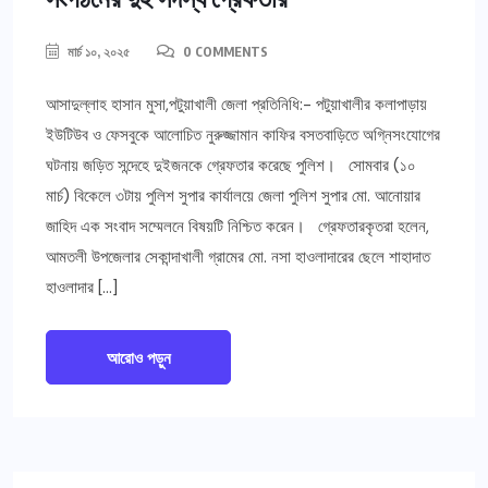
মার্চ ১০, ২০২৫
0 COMMENTS
আসাদুল্লাহ হাসান মুসা,পটুয়াখালী জেলা প্রতিনিধি:- পটুয়াখালীর কলাপাড়ায়
ইউটিউব ও ফেসবুকে আলোচিত নুরুজ্জামান কাফির বসতবাড়িতে অগ্নিসংযোগের
ঘটনায় জড়িত সন্দেহে দুইজনকে গ্রেফতার করেছে পুলিশ। সোমবার (১০
মার্চ) বিকেলে ৩টায় পুলিশ সুপার কার্যালয়ে জেলা পুলিশ সুপার মো. আনোয়ার
জাহিদ এক সংবাদ সম্মেলনে বিষয়টি নিশ্চিত করেন। গ্রেফতারকৃতরা হলেন,
আমতলী উপজেলার সেকান্দাখালী গ্রামের মো. নসা হাওলাদারের ছেলে শাহাদাত
হাওলাদার […]
আরোও পড়ুন