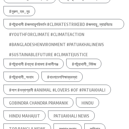
#নুরুল_হক_নুর
#পটুয়াখালী #জলবায়ুপরিবর্তন #CLIMATESTRIKEBD #জলবায়ু_ন্যায়বিচার
#YOUTHFORCLIMATE #CLIMATEACTION
#BANGLADESHENVIRONMENT #PATUAKHALINEWS
#SUSTAINABLEFUTURE #CLIMATEJUSTICE
#পটুয়াখালী #হত্যা #মামলা #কালীগঞ্জ
#পটুয়াখালী_নিউজ
#পটুয়াখালী_সংবাদ
#বাংলাদেশশিক্ষাব্যবস্থা
#সাপ #বন্যাপ্রানী #ANIMAL #LOVERS #OF #PATUAKHALI
GOBINDRA CHANDRA PRAMANIK
HINDU
HINDU MAHAJUT
PATUAKHALI NEWS
TOP BANGLA NEWS
অপরাধ সংবাদ
অভিযান