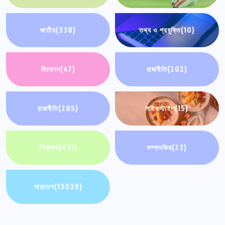
জাতীয়
(338)
তথ্য ও প্রযুক্তি
(10)
বিনোদন
(47)
রাজনীতি
(202)
রাজনীতি
(285)
লাইফস্টাইল
(15)
শিক্ষাঙ্গন
(431)
সম্পাদকিয়
(23)
সারাদেশ
(13039)