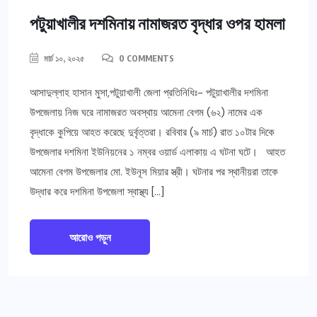
পটুয়াখালীর দশমিনায় নামাজরত বৃদ্ধার ওপর হামলা
মার্চ ১০, ২০২৫
0 COMMENTS
আসাদুল্লাহ হাসান মুসা,পটুয়াখালী জেলা প্রতিনিধিঃ- পটুয়াখালীর দশমিনা
উপজেলায় নিজ ঘরে নামাজরত অবস্থায় আমেনা বেগম (৬২) নামের এক
বৃদ্ধাকে কুপিয়ে আহত করেছে দুর্বৃত্তরা। রবিবার (৯ মার্চ) রাত ১০টার দিকে
উপজেলার দশমিনা ইউনিয়নের ১ নম্বর ওয়ার্ড এলাকায় এ ঘটনা ঘটে। আহত
আমেনা বেগম উপজেলার মো. ইউনূস মিয়ার স্ত্রী। ঘটনার পর স্থানীয়রা তাকে
উদ্ধার করে দশমিনা উপজেলা স্বাস্থ্য […]
আরোও পড়ুন