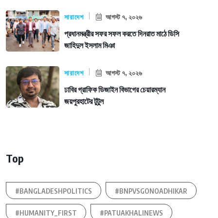
সারাদেশ
আগস্ট ৭, ২০২৬
প্রধানমন্ত্রীর সফর সফল করতে দিনরাত মাঠে ডিসি
জাহিদুল ইসলাম মিঞা
সারাদেশ
আগস্ট ৭, ২০২৬
ঢাবির গ্রাফিক ডিজাইন বিভাগের চেয়ারম্যান
জয়পুরহাটের টুটুল
Top
#BANGLADESHPOLITICS
#BNPVSGONOADHIKAR
#HUMANITY_FIRST
#PATUAKHALINEWS