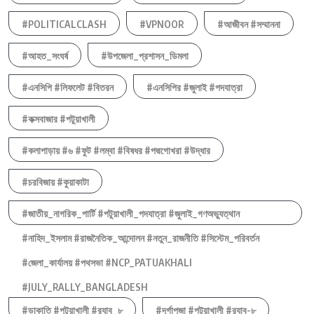
#POLITICALCLASH
#VPNOOR
#আজীবন #সম্মাননা
#আহত_সংঘর্ষ
#উপজেলা_প্রশাসন_ডিমলা
#এনসিপি #লিফলেট #বিতরন
#এনসিপির #জুলাই #পদযাত্রা
#কক্সবাজার #পটুয়াখালী
#কলাপাড়ায় #৬ #ফুট #লম্বা #বিষধর #পদ্মগোখরা #উদ্ধার
#চরবিজায় #কুয়াকাটা
#জাতীয়_নাগরিক_পার্টি #পটুয়াখালী_পদযাত্রা #জুলাই_গণঅভ্যুত্থান
#নাহিদ_ইসলাম #রাজনৈতিক_আন্দোলন #নতুন_রাজনীতি #সিস্টেম_পরিবর্তন
#জেলা_কার্যালয় #পথসভা #NCP_PATUAKHALI
#JULY_RALLY_BANGLADESH
#ডাকাতি #পটুয়াখালী #র‍্যাব_৮
#দূর্গাপুজা #পটুয়াখালী #র‍্যাব-৮