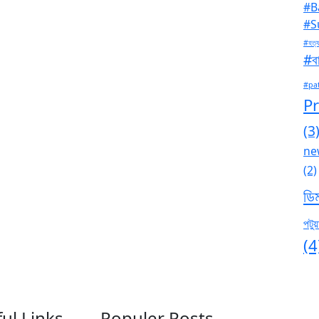
#B
#S
#হত্য
#বা
#pa
P
(3
ne
(2)
ডি
পটুয়
(4
ul Links
Populer Posts