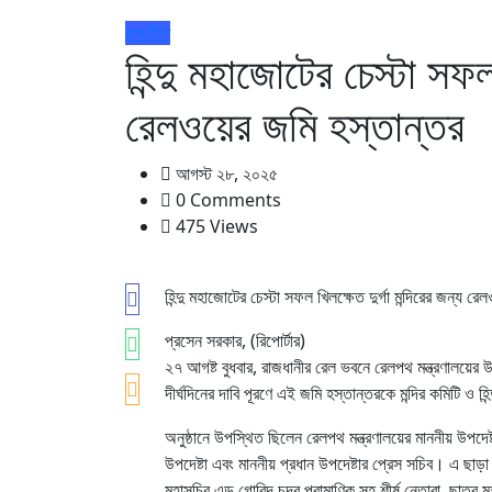
রাজনীতি
হিন্দু মহাজোটের চেস্টা সফল 
রেলওয়ের জমি হস্তান্তর
আগস্ট ২৮, ২০২৫
0 Comments
475 Views
হিন্দু মহাজোটের চেস্টা সফল খিলক্ষেত দুর্গা মন্দিরের জন্য র
প্রসেন সরকার, (রিপোর্টার)
২৭ আগষ্ট বুধবার, রাজধানীর রেল ভবনে রেলপথ মন্ত্রণালয়ের উদ্
দীর্ঘদিনের দাবি পূরণে এই জমি হস্তান্তরকে মন্দির কমিটি ও হিন
অনুষ্ঠানে উপস্থিত ছিলেন রেলপথ মন্ত্রণালয়ের মাননীয় উপদেষ্টা,
উপদেষ্টা এবং মাননীয় প্রধান উপদেষ্টার প্রেস সচিব। এ ছাড়া খ
মহাসচিব এড গোবিন্দ চন্দ্র প্রামাণিক সহ শীর্ষ নেতারা, ছাত্র