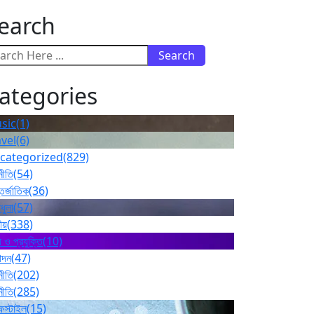
earch
Search
ategories
sic
(1)
avel
(6)
categorized
(829)
নীতি
(54)
তর্জাতিক
(36)
ধুলা
(57)
ীয়
(338)
 ও প্রযুক্তি
(10)
োদন
(47)
নীতি
(202)
নীতি
(285)
ফস্টাইল
(15)