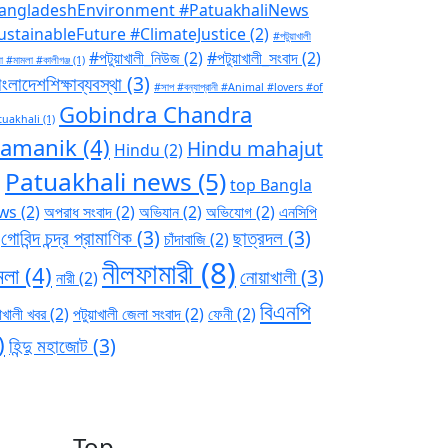
angladeshEnvironment #PatuakhaliNews
ustainableFuture #ClimateJustice
(2)
#পটুয়াখালী
#পটুয়াখালী_নিউজ
(2)
#পটুয়াখালী_সংবাদ
(2)
া #মামলা #কালীগঞ্জ
(1)
ংলাদেশশিক্ষাব্যবস্থা
(3)
#সাপ #বন্যাপ্রানী #Animal #lovers #of
Gobindra Chandra
tuakhali
(1)
ramanik
(4)
Hindu mahajut
Hindu
(2)
Patuakhali news
(5)
)
top Bangla
ws
(2)
অপরাধ সংবাদ
(2)
অভিযান
(2)
অভিযোগ
(2)
এনসিপি
গোবিন্দ চন্দ্র প্রামাণিক
(3)
ছাত্রদল
(3)
চাঁদাবাজি
(2)
নীলফামারী
(8)
মলা
(4)
নোয়াখালী
(3)
নারী
(2)
বিএনপি
াখালী খবর
(2)
পটুয়াখালী জেলা সংবাদ
(2)
ফেনী
(2)
)
হিন্দু মহাজোট
(3)
Top