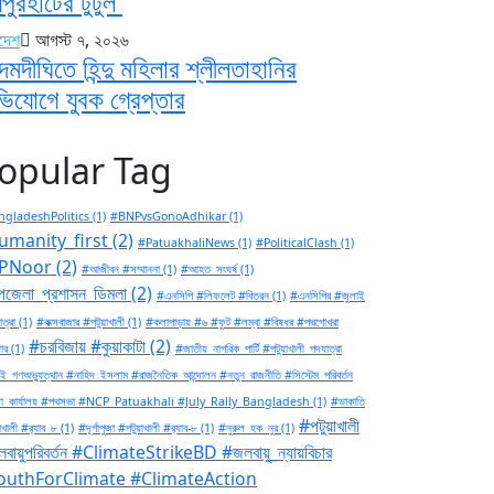
পুরহাটের টুটুল
াদেশ
আগস্ট ৭, ২০২৬
মদীঘিতে হিন্দু মহিলার শ্লীলতাহানির
িযোগে যুবক গ্রেপ্তার
opular Tag
gladeshPolitics
(1)
#BNPvsGonoAdhikar
(1)
umanity_first
(2)
#PatuakhaliNews
(1)
#PoliticalClash
(1)
PNoor
(2)
#আজীবন #সম্মাননা
(1)
#আহত_সংঘর্ষ
(1)
জেলা_প্রশাসন_ডিমলা
(2)
#এনসিপি #লিফলেট #বিতরন
(1)
#এনসিপির #জুলাই
ত্রা
(1)
#কক্সবাজার #পটুয়াখালী
(1)
#কলাপাড়ায় #৬ #ফুট #লম্বা #বিষধর #পদ্মগোখরা
#চরবিজায় #কুয়াকাটা
(2)
ার
(1)
#জাতীয়_নাগরিক_পার্টি #পটুয়াখালী_পদযাত্রা
ই_গণঅভ্যুত্থান #নাহিদ_ইসলাম #রাজনৈতিক_আন্দোলন #নতুন_রাজনীতি #সিস্টেম_পরিবর্তন
া_কার্যালয় #পথসভা #NCP_Patuakhali #July_Rally_Bangladesh
(1)
#ডাকাতি
#পটুয়াখালী
াখালী #র‍্যাব_৮
(1)
#দূর্গাপুজা #পটুয়াখালী #র‍্যাব-৮
(1)
#নুরুল_হক_নুর
(1)
বায়ুপরিবর্তন #ClimateStrikeBD #জলবায়ু_ন্যায়বিচার
outhForClimate #ClimateAction