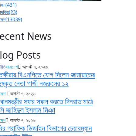
াঙ্গন
(431)
পাদকিয়
(23)
াদেশ
(13039)
ecent News
log Posts
নীতি
সারাদেশ
আগস্ট ৭, ২০২৬
তক্ষীরায় বিএনপিতে যোগ দিলেন জামায়াতের
িষ্কৃত নেতা গাজী নজরুলের ১২
াদেশ
আগস্ট ৭, ২০২৬
রধানমন্ত্রীর সফর সফল করতে দিনরাত মাঠে
সি জাহিদুল ইসলাম মিঞা
াদেশ
আগস্ট ৭, ২০২৬
বির গ্রাফিক ডিজাইন বিভাগের চেয়ারম্যান