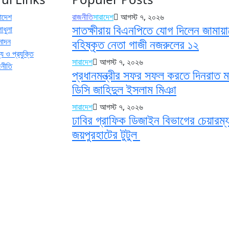
রাদেশ
রাজনীতি
সারাদেশ
আগস্ট ৭, ২০২৬
সাতক্ষীরায় বিএনপিতে যোগ দিলেন জামায়
াধুলা
নোদন
বহিষ্কৃত নেতা গাজী নজরুলের ১২
য ও প্রযুক্তি
সারাদেশ
আগস্ট ৭, ২০২৬
জনীতি
প্রধানমন্ত্রীর সফর সফল করতে দিনরাত ম
ডিসি জাহিদুল ইসলাম মিঞা
সারাদেশ
আগস্ট ৭, ২০২৬
ঢাবির গ্রাফিক ডিজাইন বিভাগের চেয়ারম্
জয়পুরহাটের টুটুল