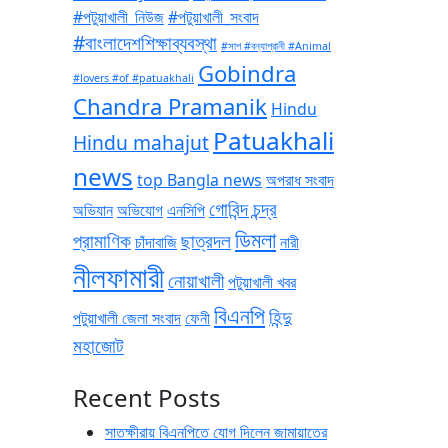
#পটুয়াখালী_নিউজ
#পটুয়াখালী_সংবাদ
#বাংলাদেশশিক্ষাব্যবস্থা
#সাপ #বন্যাপ্রানী #Animal
Gobindra
#lovers #of #patuakhali
Chandra Pramanik
Hindu
Patuakhali
Hindu mahajut
news
top Bangla news
অপরাধ সংবাদ
গোবিন্দ চন্দ্র
অভিযান
অভিযোগ
এনসিপি
ডিমলা
প্রামাণিক
ছাত্রদল
চাঁদাবাজি
নারী
নীলফামারী
নোয়াখালী
পটুয়াখালী খবর
বিএনপি
হিন্দু
পটুয়াখালী জেলা সংবাদ
ফেনী
মহাজোট
Recent Posts
সাতক্ষীরায় বিএনপিতে যোগ দিলেন জামায়াতের