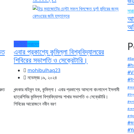
জয়
সার
আদ
অভ
P
রাজনীতি
সারাদেশ
তত
এবার প্রকাশ্যে কুমিল্লা বিশ্ববিদ্যালয়ের
শিবিরের সভাপতি ও সেক্রেটারি।
#Ban
#h
mohibulhaq23
#V
নভেম্বর ১৯, ২০২৪
#উপ
#পদযা
্রুত
খন্দকার মহিবুল হক, কুমিল্লা। এবার প্রকাশ্যে আসলো বাংলাদেশ ইসলামী
#উদ্ধ
ছাত্রশিবির কুমিল্লা বিশ্ববিদ্যালয় শাখার সভাপতি ও সেক্রেটারি।
#জুলা
শিবিরের আয়োজনে নবীন বরণ
#জেল
#পটুয়
#জল
#Y