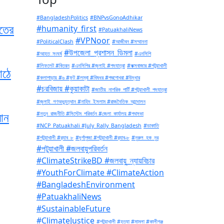
#BangladeshPolitics
#BNPvsGonoAdhikar
াতের
#humanity_first
#PatuakhaliNews
#VPNoor
#PoliticalClash
#আজীবন #সম্মাননা
#উপজেলা_প্রশাসন_ডিমলা
#আহত_সংঘর্ষ
#এনসিপি
#লিফলেট #বিতরন
#এনসিপির #জুলাই #পদযাত্রা
#কক্সবাজার #পটুয়াখালী
াঠে
#কলাপাড়ায় #৬ #ফুট #লম্বা #বিষধর #পদ্মগোখরা #উদ্ধার
#চরবিজায় #কুয়াকাটা
#জাতীয়_নাগরিক_পার্টি #পটুয়াখালী_পদযাত্রা
#জুলাই_গণঅভ্যুত্থান #নাহিদ_ইসলাম #রাজনৈতিক_আন্দোলন
যান
#নতুন_রাজনীতি #সিস্টেম_পরিবর্তন #জেলা_কার্যালয় #পথসভা
#NCP_Patuakhali #July_Rally_Bangladesh
#ডাকাতি
#পটুয়াখালী #র‍্যাব_৮
#দূর্গাপুজা #পটুয়াখালী #র‍্যাব-৮
#নুরুল_হক_নুর
#পটুয়াখালী #জলবায়ুপরিবর্তন
#ClimateStrikeBD #জলবায়ু_ন্যায়বিচার
#YouthForClimate #ClimateAction
#BangladeshEnvironment
#PatuakhaliNews
#SustainableFuture
#ClimateJustice
#পটুয়াখালী #হত্যা #মামলা #কালীগঞ্জ