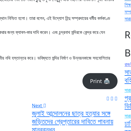
শিক্ষ
সম্
্থান নিশ্চিত হলো। তারা বলেন, এই উদ্যোগ হিন্দু সম্প্রদায়ের ধর্মীয় কর্মকাণ্ড
সার
R
ল করার জন্য ক্যাবল-কার দাবি করেন। এবং চন্দ্রনাথ মন্দিরকে কেন্দ্র করে যেন
B
য়োজনীয় নথি হস্তান্তর করে। ভবিষ্যতে মন্দির নির্মাণ ও উন্নয়নকাজে সহযোগিতার
রাজ
সা
বহ
Print 🖨
সার
প্
ডি
Next
জুলাই আন্দোলনের ছাত্র হত্যার সঙ্গে
সার
জড়িতদের গ্রেপ্তারের দাবিতে পাবনায়
ঢা
মানববন্ধন