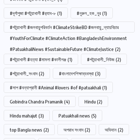
#দূর্গাপুজা #পটুয়াখালী #র‍্যাব-৮
(1)
#নুরুল_হক_নুর
(1)
#পটুয়াখালী #জলবায়ুপরিবর্তন #ClimateStrikeBD #জলবায়ু_ন্যায়বিচার
#YouthForClimate #ClimateAction #BangladeshEnvironment
#PatuakhaliNews #SustainableFuture #ClimateJustice
(2)
#পটুয়াখালী #হত্যা #মামলা #কালীগঞ্জ
(1)
#পটুয়াখালী_নিউজ
(2)
#পটুয়াখালী_সংবাদ
(2)
#বাংলাদেশশিক্ষাব্যবস্থা
(3)
#সাপ #বন্যাপ্রানী #Animal #lovers #of #patuakhali
(1)
Gobindra Chandra Pramanik
(4)
Hindu
(2)
Hindu mahajut
(3)
Patuakhali news
(5)
top Bangla news
(2)
অপরাধ সংবাদ
(2)
অভিযান
(2)