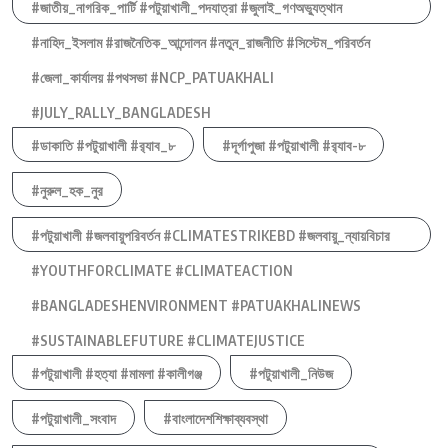
#জাতীয়_নাগরিক_পার্টি #পটুয়াখালী_পদযাত্রা #জুলাই_গণঅভ্যুত্থান
#নাহিদ_ইসলাম #রাজনৈতিক_আন্দোলন #নতুন_রাজনীতি #সিস্টেম_পরিবর্তন
#জেলা_কার্যালয় #পথসভা #NCP_PATUAKHALI
#JULY_RALLY_BANGLADESH
#ডাকাতি #পটুয়াখালী #র‍্যাব_৮
#দূর্গাপুজা #পটুয়াখালী #র‍্যাব-৮
#নুরুল_হক_নুর
#পটুয়াখালী #জলবায়ুপরিবর্তন #CLIMATESTRIKEBD #জলবায়ু_ন্যায়বিচার
#YOUTHFORCLIMATE #CLIMATEACTION
#BANGLADESHENVIRONMENT #PATUAKHALINEWS
#SUSTAINABLEFUTURE #CLIMATEJUSTICE
#পটুয়াখালী #হত্যা #মামলা #কালীগঞ্জ
#পটুয়াখালী_নিউজ
#পটুয়াখালী_সংবাদ
#বাংলাদেশশিক্ষাব্যবস্থা