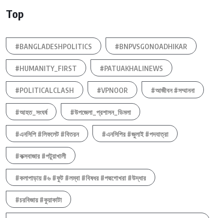
Top
#BANGLADESHPOLITICS
#BNPVSGONOADHIKAR
#HUMANITY_FIRST
#PATUAKHALINEWS
#POLITICALCLASH
#VPNOOR
#আজীবন #সম্মাননা
#আহত_সংঘর্ষ
#উপজেলা_প্রশাসন_ডিমলা
#এনসিপি #লিফলেট #বিতরন
#এনসিপির #জুলাই #পদযাত্রা
#কক্সবাজার #পটুয়াখালী
#কলাপাড়ায় #৬ #ফুট #লম্বা #বিষধর #পদ্মগোখরা #উদ্ধার
#চরবিজায় #কুয়াকাটা