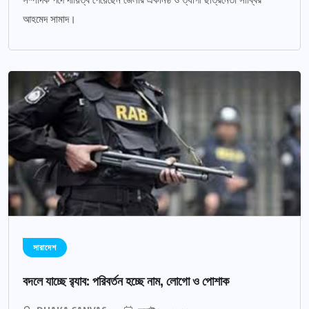
সম্পাদক পদে দায়িত্ব পেয়েছেন জেলার একনিষ্ঠ ও ত্যাগী ছাত্রনেতা সাব্বির
আহমেদ সামাদ।
সারাদেশ
বদলে যাচ্ছে র‌্যাব: পরিবর্তন হচ্ছে নাম, লোগো ও পোশাক