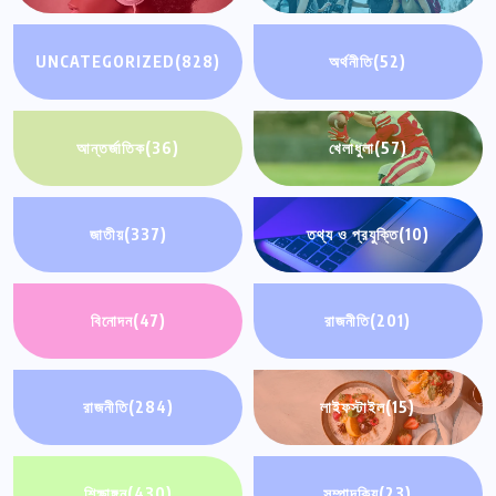
UNCATEGORIZED
(828)
অর্থনীতি
(52)
আন্তর্জাতিক
(36)
খেলাধুলা
(57)
জাতীয়
(337)
তথ্য ও প্রযুক্তি
(10)
বিনোদন
(47)
রাজনীতি
(201)
রাজনীতি
(284)
লাইফস্টাইল
(15)
শিক্ষাঙ্গন
(430)
সম্পাদকিয়
(23)