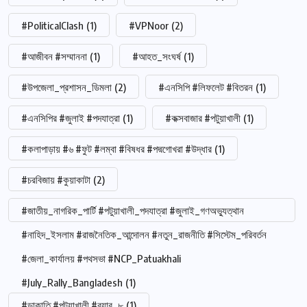
#PoliticalClash
(1)
#VPNoor
(2)
#আজীবন #সম্মাননা
(1)
#আহত_সংঘর্ষ
(1)
#উপজেলা_প্রশাসন_ডিমলা
(2)
#এনসিপি #লিফলেট #বিতরন
(1)
#এনসিপির #জুলাই #পদযাত্রা
(1)
#কক্সবাজার #পটুয়াখালী
(1)
#কলাপাড়ায় #৬ #ফুট #লম্বা #বিষধর #পদ্মগোখরা #উদ্ধার
(1)
#চরবিজায় #কুয়াকাটা
(2)
#জাতীয়_নাগরিক_পার্টি #পটুয়াখালী_পদযাত্রা #জুলাই_গণঅভ্যুত্থান
#নাহিদ_ইসলাম #রাজনৈতিক_আন্দোলন #নতুন_রাজনীতি #সিস্টেম_পরিবর্তন
#জেলা_কার্যালয় #পথসভা #NCP_Patuakhali
#July_Rally_Bangladesh
(1)
#ডাকাতি #পটুয়াখালী #র‍্যাব_৮
(1)