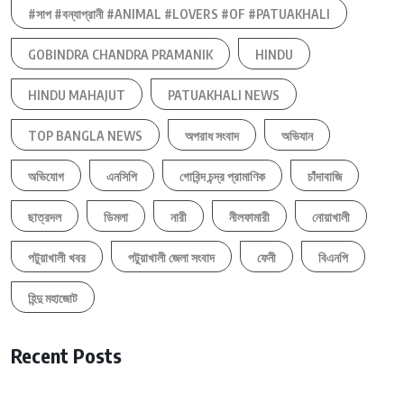
#সাপ #বন্যাপ্রানী #ANIMAL #LOVERS #OF #PATUAKHALI
GOBINDRA CHANDRA PRAMANIK
HINDU
HINDU MAHAJUT
PATUAKHALI NEWS
TOP BANGLA NEWS
অপরাধ সংবাদ
অভিযান
অভিযোগ
এনসিপি
গোবিন্দ চন্দ্র প্রামাণিক
চাঁদাবাজি
ছাত্রদল
ডিমলা
নারী
নীলফামারী
নোয়াখালী
পটুয়াখালী খবর
পটুয়াখালী জেলা সংবাদ
ফেনী
বিএনপি
হিন্দু মহাজোট
Recent Posts