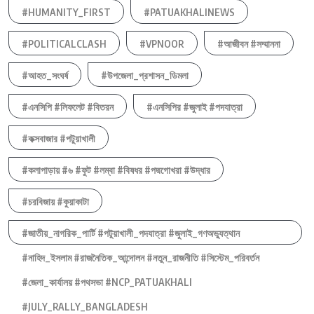
#HUMANITY_FIRST
#PATUAKHALINEWS
#POLITICALCLASH
#VPNOOR
#আজীবন #সম্মাননা
#আহত_সংঘর্ষ
#উপজেলা_প্রশাসন_ডিমলা
#এনসিপি #লিফলেট #বিতরন
#এনসিপির #জুলাই #পদযাত্রা
#কক্সবাজার #পটুয়াখালী
#কলাপাড়ায় #৬ #ফুট #লম্বা #বিষধর #পদ্মগোখরা #উদ্ধার
#চরবিজায় #কুয়াকাটা
#জাতীয়_নাগরিক_পার্টি #পটুয়াখালী_পদযাত্রা #জুলাই_গণঅভ্যুত্থান
#নাহিদ_ইসলাম #রাজনৈতিক_আন্দোলন #নতুন_রাজনীতি #সিস্টেম_পরিবর্তন
#জেলা_কার্যালয় #পথসভা #NCP_PATUAKHALI
#JULY_RALLY_BANGLADESH