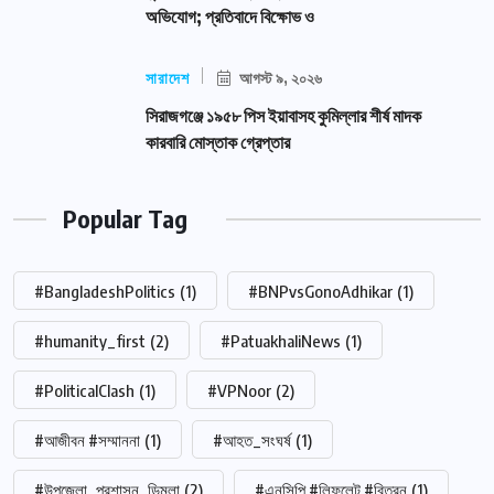
অভিযোগ; প্রতিবাদে বিক্ষোভ ও
সারাদেশ
আগস্ট ৯, ২০২৬
সিরাজগঞ্জে ১৯৫৮ পিস ইয়াবাসহ কুমিল্লার শীর্ষ মাদক
কারবারি মোস্তাক গ্রেপ্তার
Popular Tag
#BangladeshPolitics
(1)
#BNPvsGonoAdhikar
(1)
#humanity_first
(2)
#PatuakhaliNews
(1)
#PoliticalClash
(1)
#VPNoor
(2)
#আজীবন #সম্মাননা
(1)
#আহত_সংঘর্ষ
(1)
#উপজেলা_প্রশাসন_ডিমলা
(2)
#এনসিপি #লিফলেট #বিতরন
(1)