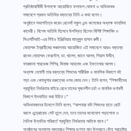
প্রতিষ্ঠাবার্ষিকী উপলক্ষে আয়োজিত ফলাফল ঘোষণা ও অভিভাবক
সমাবেশে প্রধান অতিথির বক্তব্যে তিনি এ কথা বলেন।
অনুষ্ঠানে সভাপতিত্ব করেন রেনেসাঁ স্কুল এন্ড কলেজের অধ্যক্ষ ফাহমিনা
কাদেরী। বিশেষ অতিথি হিসেবে উপস্থিত ছিলেন বিশিষ্ট শিক্ষাবিদ ও
সিএসটিআই-এর সিইও ইঞ্জিনিয়ার মাহবুবুল হাসান রুমী।
মোহাম্মদ ইব্রাহীমের সঞ্চালনায় আয়োজিত এই সমাবেশে আরও বক্তব্য
রাখেন মোহাম্মদ ফেরদৌস, ডা. খালেদ, জানে আলম, গিয়াস উদ্দীন,
ফারজানা পারভেজ শিশির, মিনাজ আহমেদ এবং ইফতেখার আলম।
অধ্যক্ষ হেলালী তার বক্তব্যে শিশুদের শারীরিক ও মানসিক বিকাশে বই
পড়া এবং খেলাধুলার গুরুত্বের ওপর জোর দেন। তিনি বলেন, “শিক্ষার্থীদের
প্রযুক্তি নির্ভরতার বাইরে রেখে তাদের সৃজনশীল চর্চা ও মানবিক গুণাবলী
বিকাশে উৎসাহিত করা উচিত।”
অভিভাবকদের উদ্দেশে তিনি বলেন, “আপনারা যদি শিশুদের হাতে ছোট
বয়সে এন্ড্রোয়েড সেট তুলে দেন, তবে তাদের মনোযোগ পড়াশোনা ও
নৈতিক উন্নতির পরিবর্তে প্রযুক্তি নির্ভরতায় আটকে যাবে।”
অনুষ্ঠানের অন্যান্য বক্তারাও শিক্ষার গুণগত মান উন্নয়নে যৌথ প্রচেষ্টার