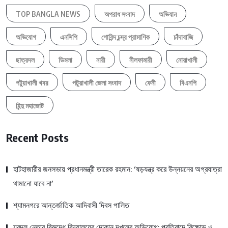
TOP BANGLA NEWS
অপরাধ সংবাদ
অভিযান
অভিযোগ
এনসিপি
গোবিন্দ চন্দ্র প্রামাণিক
চাঁদাবাজি
ছাত্রদল
ডিমলা
নারী
নীলফামারী
নোয়াখালী
পটুয়াখালী খবর
পটুয়াখালী জেলা সংবাদ
ফেনী
বিএনপি
হিন্দু মহাজোট
Recent Posts
হাটহাজারীর জনসভায় প্রধানমন্ত্রী তারেক রহমান: ‘ষড়যন্ত্র করে উন্নয়নের অগ্রযাত্রা
থামানো যাবে না’
শ্যামনগরে আন্তর্জাতিক আদিবাসী দিবস পালিত
যুবদল নেতার বিরুদ্ধে বিদ্যালয়ের দোকান দখলের অভিযোগ; প্রতিবাদে বিক্ষোভ ও