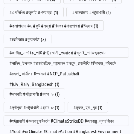
#এনসিপির #জুলাই #পদযাত্রা
(1)
#কক্সবাজার #পটুয়াখালী
(1)
#কলাপাড়ায় #৬ #ফুট #লম্বা #বিষধর #পদ্মগোখরা #উদ্ধার
(1)
#চরবিজায় #কুয়াকাটা
(2)
#জাতীয়_নাগরিক_পার্টি #পটুয়াখালী_পদযাত্রা #জুলাই_গণঅভ্যুত্থান
#নাহিদ_ইসলাম #রাজনৈতিক_আন্দোলন #নতুন_রাজনীতি #সিস্টেম_পরিবর্তন
#জেলা_কার্যালয় #পথসভা #NCP_Patuakhali
#July_Rally_Bangladesh
(1)
#ডাকাতি #পটুয়াখালী #র‍্যাব_৮
(1)
#দূর্গাপুজা #পটুয়াখালী #র‍্যাব-৮
(1)
#নুরুল_হক_নুর
(1)
#পটুয়াখালী #জলবায়ুপরিবর্তন #ClimateStrikeBD #জলবায়ু_ন্যায়বিচার
#YouthForClimate #ClimateAction #BangladeshEnvironment