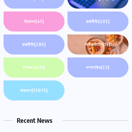
বিনোদন
(47)
রাজনীতি
(202)
রাজনীতি
(285)
লাইফস্টাইল
(15)
শিক্ষাঙ্গন
(431)
সম্পাদকিয়
(23)
সারাদেশ
(13075)
Recent News