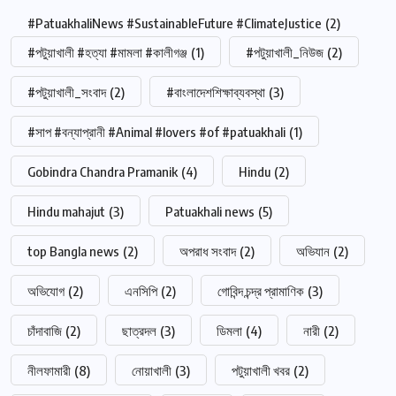
#PatuakhaliNews #SustainableFuture #ClimateJustice
(2)
#পটুয়াখালী #হত্যা #মামলা #কালীগঞ্জ
(1)
#পটুয়াখালী_নিউজ
(2)
#পটুয়াখালী_সংবাদ
(2)
#বাংলাদেশশিক্ষাব্যবস্থা
(3)
#সাপ #বন্যাপ্রানী #Animal #lovers #of #patuakhali
(1)
Gobindra Chandra Pramanik
(4)
Hindu
(2)
Hindu mahajut
(3)
Patuakhali news
(5)
top Bangla news
(2)
অপরাধ সংবাদ
(2)
অভিযান
(2)
অভিযোগ
(2)
এনসিপি
(2)
গোবিন্দ চন্দ্র প্রামাণিক
(3)
চাঁদাবাজি
(2)
ছাত্রদল
(3)
ডিমলা
(4)
নারী
(2)
নীলফামারী
(8)
নোয়াখালী
(3)
পটুয়াখালী খবর
(2)