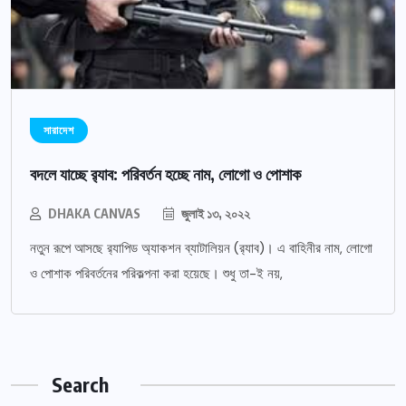
সারাদেশ
বদলে যাচ্ছে র‌্যাব: পরিবর্তন হচ্ছে নাম, লোগো ও পোশাক
DHAKA CANVAS
জুলাই ১৩, ২০২২
নতুন রূপে আসছে র‌্যাপিড অ্যাকশন ব্যাটালিয়ন (র‌্যাব)। এ বাহিনীর নাম, লোগো
ও পোশাক পরিবর্তনের পরিকল্পনা করা হয়েছে। শুধু তা-ই নয়,
Search