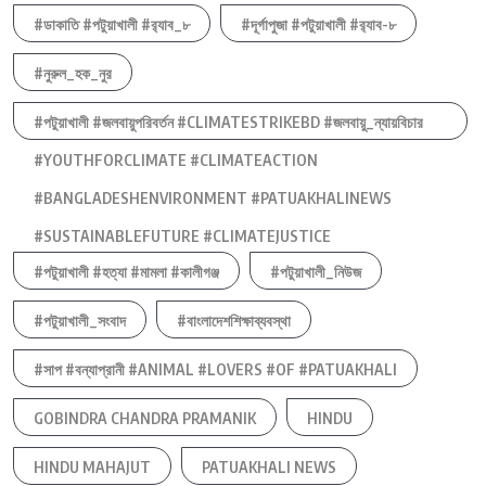
#ডাকাতি #পটুয়াখালী #র‍্যাব_৮
#দূর্গাপুজা #পটুয়াখালী #র‍্যাব-৮
#নুরুল_হক_নুর
#পটুয়াখালী #জলবায়ুপরিবর্তন #CLIMATESTRIKEBD #জলবায়ু_ন্যায়বিচার
#YOUTHFORCLIMATE #CLIMATEACTION
#BANGLADESHENVIRONMENT #PATUAKHALINEWS
#SUSTAINABLEFUTURE #CLIMATEJUSTICE
#পটুয়াখালী #হত্যা #মামলা #কালীগঞ্জ
#পটুয়াখালী_নিউজ
#পটুয়াখালী_সংবাদ
#বাংলাদেশশিক্ষাব্যবস্থা
#সাপ #বন্যাপ্রানী #ANIMAL #LOVERS #OF #PATUAKHALI
GOBINDRA CHANDRA PRAMANIK
HINDU
HINDU MAHAJUT
PATUAKHALI NEWS