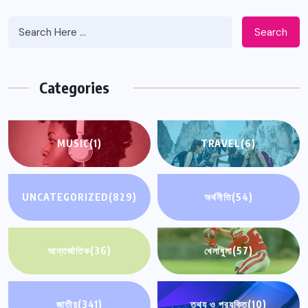
Search
Categories
MUSIC
(1)
TRAVEL
(6)
UNCATEGORIZED
(829)
অর্থনীতি
(54)
আন্তর্জাতিক
(36)
খেলাধুলা
(57)
জাতীয়
(341)
তথ্য ও প্রযুক্তি
(10)