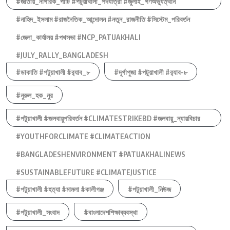
#জাতীয়_নাগরিক_পার্টি #পটুয়াখালী_পদযাত্রা #জুলাই_গণঅভ্যুত্থান
#নাহিদ_ইসলাম #রাজনৈতিক_আন্দোলন #নতুন_রাজনীতি #সিস্টেম_পরিবর্তন
#জেলা_কার্যালয় #পথসভা #NCP_PATUAKHALI
#JULY_RALLY_BANGLADESH
#ডাকাতি #পটুয়াখালী #র‍্যাব_৮
#দূর্গাপুজা #পটুয়াখালী #র‍্যাব-৮
#নুরুল_হক_নুর
#পটুয়াখালী #জলবায়ুপরিবর্তন #CLIMATESTRIKEBD #জলবায়ু_ন্যায়বিচার
#YOUTHFORCLIMATE #CLIMATEACTION
#BANGLADESHENVIRONMENT #PATUAKHALINEWS
#SUSTAINABLEFUTURE #CLIMATEJUSTICE
#পটুয়াখালী #হত্যা #মামলা #কালীগঞ্জ
#পটুয়াখালী_নিউজ
#পটুয়াখালী_সংবাদ
#বাংলাদেশশিক্ষাব্যবস্থা