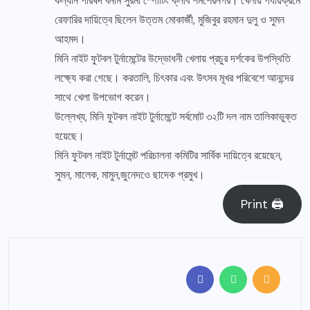
কল্যান পরিষদ বনাম সুরমা স্পোটিং ক্লাব শমশেরনগর। খেলায় পর্যায়ক্রমে
রেফারির দায়িত্বে ছিলেন উত্তম মোকার্জী, মুজিবুর রহমান দুলু ও সুমন
আহমদ।
মিনি নাইট ফুটবল টুর্নামেন্টের উদ্ভোধনী খেলায় প্রচুর দর্শকের উপস্থিতি
লক্ষ্যে করা গেছে। করতালি, চিৎকার এবং উৎসব মূখর পরিবেশে আনন্দের
সাথে খেলা উপভোগ করেন।
উল্লেখ্য, মিনি ফুটবল নাইট টুর্নামেন্টে সর্বমোট ৩২টি দল নাম তালিকাভুক্ত
হয়েছে।
মিনি ফুটবল নাইট টুর্নামেন্ট পরিচালনা কমিটির সার্বিক দায়িত্বে রয়েছেন,
সুমন, মালেক, মামুন,জুনেদওে ছাদেক প্রমুখ।
Print 🖨