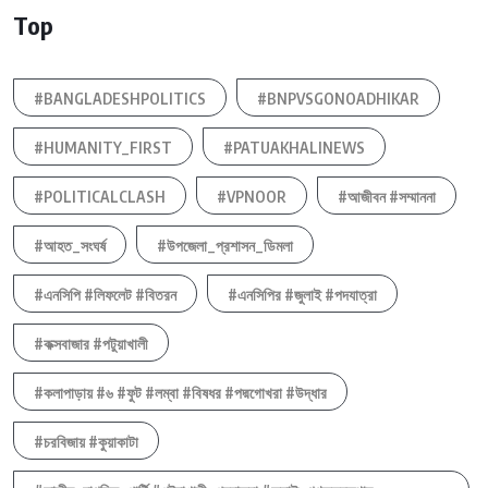
Top
#BANGLADESHPOLITICS
#BNPVSGONOADHIKAR
#HUMANITY_FIRST
#PATUAKHALINEWS
#POLITICALCLASH
#VPNOOR
#আজীবন #সম্মাননা
#আহত_সংঘর্ষ
#উপজেলা_প্রশাসন_ডিমলা
#এনসিপি #লিফলেট #বিতরন
#এনসিপির #জুলাই #পদযাত্রা
#কক্সবাজার #পটুয়াখালী
#কলাপাড়ায় #৬ #ফুট #লম্বা #বিষধর #পদ্মগোখরা #উদ্ধার
#চরবিজায় #কুয়াকাটা