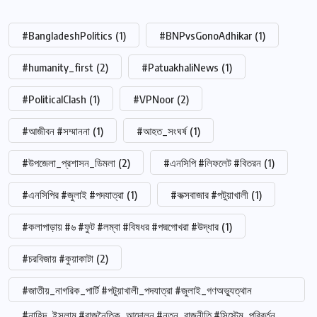
#BangladeshPolitics
(1)
#BNPvsGonoAdhikar
(1)
#humanity_first
(2)
#PatuakhaliNews
(1)
#PoliticalClash
(1)
#VPNoor
(2)
#আজীবন #সম্মাননা
(1)
#আহত_সংঘর্ষ
(1)
#উপজেলা_প্রশাসন_ডিমলা
(2)
#এনসিপি #লিফলেট #বিতরন
(1)
#এনসিপির #জুলাই #পদযাত্রা
(1)
#কক্সবাজার #পটুয়াখালী
(1)
#কলাপাড়ায় #৬ #ফুট #লম্বা #বিষধর #পদ্মগোখরা #উদ্ধার
(1)
#চরবিজায় #কুয়াকাটা
(2)
#জাতীয়_নাগরিক_পার্টি #পটুয়াখালী_পদযাত্রা #জুলাই_গণঅভ্যুত্থান
#নাহিদ_ইসলাম #রাজনৈতিক_আন্দোলন #নতুন_রাজনীতি #সিস্টেম_পরিবর্তন