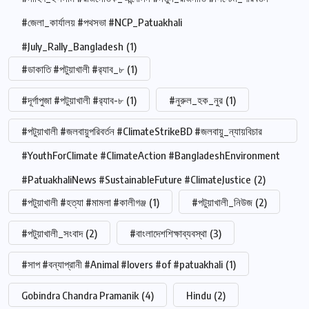
#জেলা_কার্যালয় #পথসভা #NCP_Patuakhali
#July_Rally_Bangladesh
(1)
#ডাকাতি #পটুয়াখালী #র‍্যাব_৮
(1)
#দূর্গাপুজা #পটুয়াখালী #র‍্যাব-৮
(1)
#নুরুল_হক_নুর
(1)
#পটুয়াখালী #জলবায়ুপরিবর্তন #ClimateStrikeBD #জলবায়ু_ন্যায়বিচার
#YouthForClimate #ClimateAction #BangladeshEnvironment
#PatuakhaliNews #SustainableFuture #ClimateJustice
(2)
#পটুয়াখালী #হত্যা #মামলা #কালীগঞ্জ
(1)
#পটুয়াখালী_নিউজ
(2)
#পটুয়াখালী_সংবাদ
(2)
#বাংলাদেশশিক্ষাব্যবস্থা
(3)
#সাপ #বন্যাপ্রানী #Animal #lovers #of #patuakhali
(1)
Gobindra Chandra Pramanik
(4)
Hindu
(2)