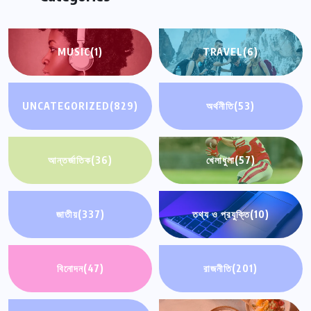
MUSIC
(1)
TRAVEL
(6)
UNCATEGORIZED
(829)
অর্থনীতি
(53)
আন্তর্জাতিক
(36)
খেলাধুলা
(57)
জাতীয়
(337)
তথ্য ও প্রযুক্তি
(10)
বিনোদন
(47)
রাজনীতি
(201)