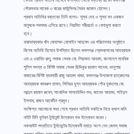
খেলায় প্রধান অতিথি হিসেবে উপস্থিত থেকে বক্তব্য রাখেন কমলগঞ্জ
পৌরসভার সাবেক ৩ বারের কাউন্সিলর সৈয়দ জামাল হোসেন।
প্রধান অতিথির বক্তব্যে তিনি বলেন- সুস্থ দেহ ও সুস্থ মন একজন
মানুষকে সবসময় এগিয়ে রাখে। নিয়মিত শরীরচর্চা ও খেলাধুলা করতে
হবে।
ধারাভাষ্যকার খাঁন মোহাম্মদ হোসাইন আহমেদ এর পরিচালনায় অনুষ্ঠানে
বিশেষ অতিথি হিসেবে উপস্থিত ছিলেন কমলগঞ্জ প্রেসক্লাবের আহব্বায়ক
এম এ ওয়াহিদ রুলু, সমাজ সেবক মো. লিয়াকত আহমদ, বাংলাদেশ মানবিক
পুলিশ সদস্য ও বিশিষ্ট সমাজ সেবক ছিদ্দিকুর রহমান সাদেক, ভানুগাছ
বাজারের বিশিষ্ট ব্যবসায়ী রাজু আহমদ খাজা, কমলগঞ্জ উপজেলা ছাত্রদলের
আহব্বায়ক কামরুল হাসান, সিনিয়র যুগ্ন আহব্বায়ক পৌর যুবদলের মো.
আব্দুল রহমান রুবেল, সাংবাদিক সালাহউদ্দিন শুভ, জাহেদ আহমদ, সাইদুল
ইসলাম, রাজন আবেদীন প্রমুখ।
সংক্ষিপ্ত আলোচনা সভা শেষে প্রধান অতিথি সবাইকে নিয়ে ক্যাশ মানি
নাইট মিনি ফুটবল টুর্নামেন্ট উদ্বোধন শুভ উদ্বোধন করেন।
নকআউট পদ্ধতিতে টুর্নামেন্টের উদ্বোধনী ম্যাচে অংশ নেন জেমস্ সমাজ