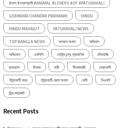
#সাপ #বন্যাপ্রানী #ANIMAL #LOVERS #OF #PATUAKHALI
GOBINDRA CHANDRA PRAMANIK
HINDU
HINDU MAHAJUT
PATUAKHALI NEWS
TOP BANGLA NEWS
অপরাধ সংবাদ
অভিযান
অভিযোগ
এনসিপি
গোবিন্দ চন্দ্র প্রামাণিক
চাঁদাবাজি
ছাত্রদল
ডিমলা
নারী
নীলফামারী
নোয়াখালী
পটুয়াখালী খবর
পটুয়াখালী জেলা সংবাদ
ফেনী
বিএনপি
হিন্দু মহাজোট
Recent Posts