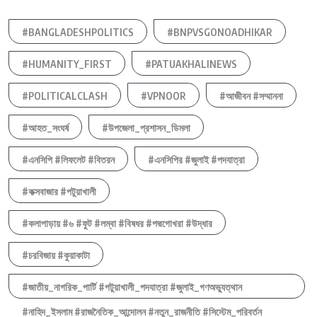
#BANGLADESHPOLITICS
#BNPVSGONOADHIKAR
#HUMANITY_FIRST
#PATUAKHALINEWS
#POLITICALCLASH
#VPNOOR
#আজীবন #সম্মাননা
#আহত_সংঘর্ষ
#উপজেলা_প্রশাসন_ডিমলা
#এনসিপি #লিফলেট #বিতরন
#এনসিপির #জুলাই #পদযাত্রা
#কক্সবাজার #পটুয়াখালী
#কলাপাড়ায় #৬ #ফুট #লম্বা #বিষধর #পদ্মগোখরা #উদ্ধার
#চরবিজায় #কুয়াকাটা
#জাতীয়_নাগরিক_পার্টি #পটুয়াখালী_পদযাত্রা #জুলাই_গণঅভ্যুত্থান
#নাহিদ_ইসলাম #রাজনৈতিক_আন্দোলন #নতুন_রাজনীতি #সিস্টেম_পরিবর্তন