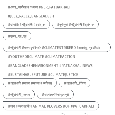
#জেলা_কার্যালয় #পথসভা #NCP_PATUAKHALI
#JULY_RALLY_BANGLADESH
#ডাকাতি #পটুয়াখালী #র‍্যাব_৮
#দূর্গাপুজা #পটুয়াখালী #র‍্যাব-৮
#নুরুল_হক_নুর
#পটুয়াখালী #জলবায়ুপরিবর্তন #CLIMATESTRIKEBD #জলবায়ু_ন্যায়বিচার
#YOUTHFORCLIMATE #CLIMATEACTION
#BANGLADESHENVIRONMENT #PATUAKHALINEWS
#SUSTAINABLEFUTURE #CLIMATEJUSTICE
#পটুয়াখালী #হত্যা #মামলা #কালীগঞ্জ
#পটুয়াখালী_নিউজ
#পটুয়াখালী_সংবাদ
#বাংলাদেশশিক্ষাব্যবস্থা
#সাপ #বন্যাপ্রানী #ANIMAL #LOVERS #OF #PATUAKHALI