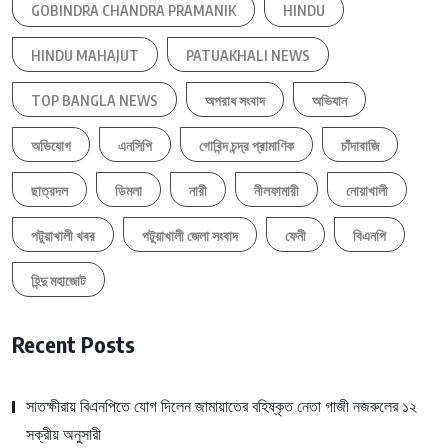
GOBINDRA CHANDRA PRAMANIK
HINDU
HINDU MAHAJUT
PATUAKHALI NEWS
TOP BANGLA NEWS
অপরাধ সংবাদ
অভিযান
অভিযোগ
এনসিপি
গোবিন্দ চন্দ্র প্রামাণিক
চাঁদাবাজি
ছাত্রদল
ডিমলা
নারী
নীলফামারী
নোয়াখালী
পটুয়াখালী খবর
পটুয়াখালী জেলা সংবাদ
ফেনী
বিএনপি
হিন্দু মহাজোট
Recent Posts
সাতক্ষীরায় বিএনপিতে যোগ দিলেন জামায়াতের বহিষ্কৃত নেতা গাজী নজরুলের ১২
সক্রীয় অনুসারী