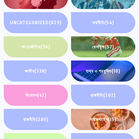
UNCATEGORIZED
(829)
অর্থনীতি
(54)
আন্তর্জাতিক
(36)
খেলাধুলা
(57)
জাতীয়
(338)
তথ্য ও প্রযুক্তি
(10)
বিনোদন
(47)
রাজনীতি
(202)
রাজনীতি
(285)
লাইফস্টাইল
(15)