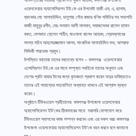
অধিদপ্তরের সহকারী প্রকৌশলী সুজন আহমদ, কমলগঞ্জ উপজেলা
ওয়েলফেয়ার অ্যাসোসিয়শন ইউ.কে এর উপদেষ্টা হাজী এম, এ, ছালাম,
ব্যাংকার মো: সালাহউদ্দিন, ভানুগাছ পৌর বাজার বণিক সমিতির সহ সভাপতি
কাজী মামুনুর রশীদ, মোঃ সলমান আলী সালমান, সমাজসেবক রাসেল হাসান
বকত, মেশকাত হোসেন শাহীন, মাওলানা খালেদ আহমদ, প্রেসক্লাবের
সদস্য সচিব আহমেদুজ্জামান আলম, সাংবাদিক সালাহউদ্দিন শুভ, আশরাফ
সিদ্দিকী পারভেজ প্রমুখ।
উপস্থিত বক্তারা তাদের বক্তব্যে বলেন – কমলগঞ্জ ওয়েলফেয়ার
এসোসিয়শন ইউ.কে এর সাথে সম্পৃক্ত সবাইকে তাদের অনুদান এবং
দেশের প্রতি মায়ার টানের জন্য কৃতজ্ঞতা প্রকাশ করেন অদুর ভবিষ্যতেও
তাদের এই সাহায্যের সহযোগিতা অব্যাহত থাকবে এই আশ্বাস ব্যক্ত
করেন।
অনুষ্ঠানে টিউবওয়েল গ্রহীতাদের কমলগঞ্জ উপজেলা ওয়েলফেয়ার
অ্যাসোসিয়েশন ইউ’কের ঠিাকাদারের সাথে সরাসরি যোগাযোগ করে
টিউবওয়েল স্থাপনের কাজ সম্পন্ন করবেন এবং এর সকল খরচ কমলগঞ্জ
উপজেলা ওয়েলফেয়ার অ্যাসোসিয়েশন ইউ’কে বহন করবে বলে জানানো