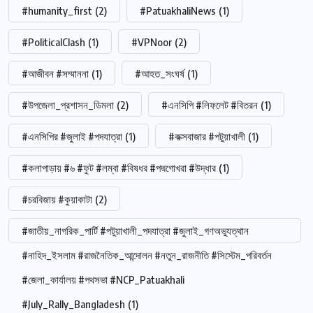
#humanity_first
(2)
#PatuakhaliNews
(1)
#PoliticalClash
(1)
#VPNoor
(2)
#আজীবন #সম্মাননা
(1)
#আহত_সংঘর্ষ
(1)
#উপজেলা_প্রশাসন_ডিমলা
(2)
#এনসিপি #লিফলেট #বিতরন
(1)
#এনসিপির #জুলাই #পদযাত্রা
(1)
#কক্সবাজার #পটুয়াখালী
(1)
#কলাপাড়ায় #৬ #ফুট #লম্বা #বিষধর #পদ্মগোখরা #উদ্ধার
(1)
#চরবিজায় #কুয়াকাটা
(2)
#জাতীয়_নাগরিক_পার্টি #পটুয়াখালী_পদযাত্রা #জুলাই_গণঅভ্যুত্থান
#নাহিদ_ইসলাম #রাজনৈতিক_আন্দোলন #নতুন_রাজনীতি #সিস্টেম_পরিবর্তন
#জেলা_কার্যালয় #পথসভা #NCP_Patuakhali
#July_Rally_Bangladesh
(1)