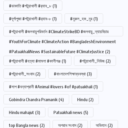
#ডাকাতি #পটুয়াখালী #র‍্যাব_৮
(1)
#দূর্গাপুজা #পটুয়াখালী #র‍্যাব-৮
(1)
#নুরুল_হক_নুর
(1)
#পটুয়াখালী #জলবায়ুপরিবর্তন #ClimateStrikeBD #জলবায়ু_ন্যায়বিচার
#YouthForClimate #ClimateAction #BangladeshEnvironment
#PatuakhaliNews #SustainableFuture #ClimateJustice
(2)
#পটুয়াখালী #হত্যা #মামলা #কালীগঞ্জ
(1)
#পটুয়াখালী_নিউজ
(2)
#পটুয়াখালী_সংবাদ
(2)
#বাংলাদেশশিক্ষাব্যবস্থা
(3)
#সাপ #বন্যাপ্রানী #Animal #lovers #of #patuakhali
(1)
Gobindra Chandra Pramanik
(4)
Hindu
(2)
Hindu mahajut
(3)
Patuakhali news
(5)
top Bangla news
(2)
অপরাধ সংবাদ
(2)
অভিযান
(2)