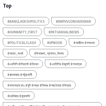
Top
#BANGLADESHPOLITICS
#BNPVSGONOADHIKAR
#HUMANITY_FIRST
#PATUAKHALINEWS
#POLITICALCLASH
#VPNOOR
#আজীবন #সম্মাননা
#আহত_সংঘর্ষ
#উপজেলা_প্রশাসন_ডিমলা
#এনসিপি #লিফলেট #বিতরন
#এনসিপির #জুলাই #পদযাত্রা
#কক্সবাজার #পটুয়াখালী
#কলাপাড়ায় #৬ #ফুট #লম্বা #বিষধর #পদ্মগোখরা #উদ্ধার
#চরবিজায় #কুয়াকাটা