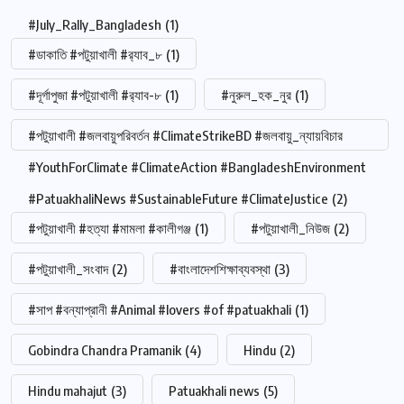
#July_Rally_Bangladesh
(1)
#ডাকাতি #পটুয়াখালী #র‍্যাব_৮
(1)
#দূর্গাপুজা #পটুয়াখালী #র‍্যাব-৮
(1)
#নুরুল_হক_নুর
(1)
#পটুয়াখালী #জলবায়ুপরিবর্তন #ClimateStrikeBD #জলবায়ু_ন্যায়বিচার
#YouthForClimate #ClimateAction #BangladeshEnvironment
#PatuakhaliNews #SustainableFuture #ClimateJustice
(2)
#পটুয়াখালী #হত্যা #মামলা #কালীগঞ্জ
(1)
#পটুয়াখালী_নিউজ
(2)
#পটুয়াখালী_সংবাদ
(2)
#বাংলাদেশশিক্ষাব্যবস্থা
(3)
#সাপ #বন্যাপ্রানী #Animal #lovers #of #patuakhali
(1)
Gobindra Chandra Pramanik
(4)
Hindu
(2)
Hindu mahajut
(3)
Patuakhali news
(5)