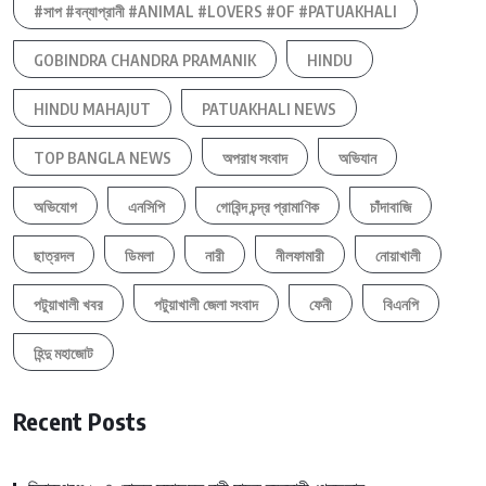
#সাপ #বন্যাপ্রানী #ANIMAL #LOVERS #OF #PATUAKHALI
GOBINDRA CHANDRA PRAMANIK
HINDU
HINDU MAHAJUT
PATUAKHALI NEWS
TOP BANGLA NEWS
অপরাধ সংবাদ
অভিযান
অভিযোগ
এনসিপি
গোবিন্দ চন্দ্র প্রামাণিক
চাঁদাবাজি
ছাত্রদল
ডিমলা
নারী
নীলফামারী
নোয়াখালী
পটুয়াখালী খবর
পটুয়াখালী জেলা সংবাদ
ফেনী
বিএনপি
হিন্দু মহাজোট
Recent Posts