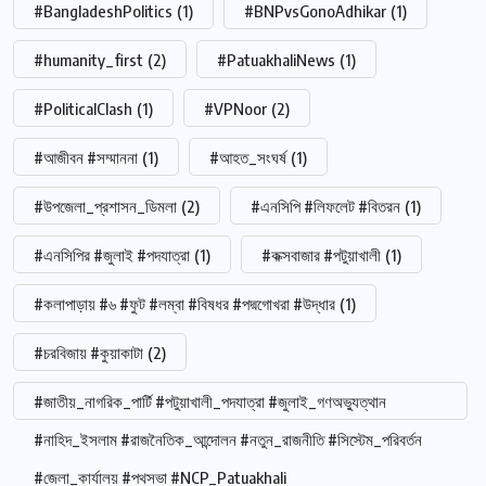
#BangladeshPolitics
(1)
#BNPvsGonoAdhikar
(1)
#humanity_first
(2)
#PatuakhaliNews
(1)
#PoliticalClash
(1)
#VPNoor
(2)
#আজীবন #সম্মাননা
(1)
#আহত_সংঘর্ষ
(1)
#উপজেলা_প্রশাসন_ডিমলা
(2)
#এনসিপি #লিফলেট #বিতরন
(1)
#এনসিপির #জুলাই #পদযাত্রা
(1)
#কক্সবাজার #পটুয়াখালী
(1)
#কলাপাড়ায় #৬ #ফুট #লম্বা #বিষধর #পদ্মগোখরা #উদ্ধার
(1)
#চরবিজায় #কুয়াকাটা
(2)
#জাতীয়_নাগরিক_পার্টি #পটুয়াখালী_পদযাত্রা #জুলাই_গণঅভ্যুত্থান
#নাহিদ_ইসলাম #রাজনৈতিক_আন্দোলন #নতুন_রাজনীতি #সিস্টেম_পরিবর্তন
#জেলা_কার্যালয় #পথসভা #NCP_Patuakhali