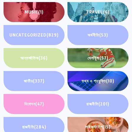
MUSIC
(1)
TRAVEL
(6)
UNCATEGORIZED
(829)
অর্থনীতি
(53)
আন্তর্জাতিক
(36)
খেলাধুলা
(57)
জাতীয়
(337)
তথ্য ও প্রযুক্তি
(10)
বিনোদন
(47)
রাজনীতি
(201)
রাজনীতি
(284)
লাইফস্টাইল
(15)