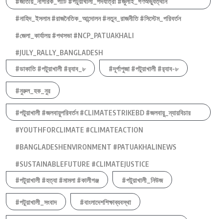
#জাতীয়_নাগরিক_পার্টি #পটুয়াখালী_পদযাত্রা #জুলাই_গণঅভ্যুত্থান
#নাহিদ_ইসলাম #রাজনৈতিক_আন্দোলন #নতুন_রাজনীতি #সিস্টেম_পরিবর্তন
#জেলা_কার্যালয় #পথসভা #NCP_PATUAKHALI
#JULY_RALLY_BANGLADESH
#ডাকাতি #পটুয়াখালী #র‍্যাব_৮
#দূর্গাপুজা #পটুয়াখালী #র‍্যাব-৮
#নুরুল_হক_নুর
#পটুয়াখালী #জলবায়ুপরিবর্তন #CLIMATESTRIKEBD #জলবায়ু_ন্যায়বিচার
#YOUTHFORCLIMATE #CLIMATEACTION
#BANGLADESHENVIRONMENT #PATUAKHALINEWS
#SUSTAINABLEFUTURE #CLIMATEJUSTICE
#পটুয়াখালী #হত্যা #মামলা #কালীগঞ্জ
#পটুয়াখালী_নিউজ
#পটুয়াখালী_সংবাদ
#বাংলাদেশশিক্ষাব্যবস্থা