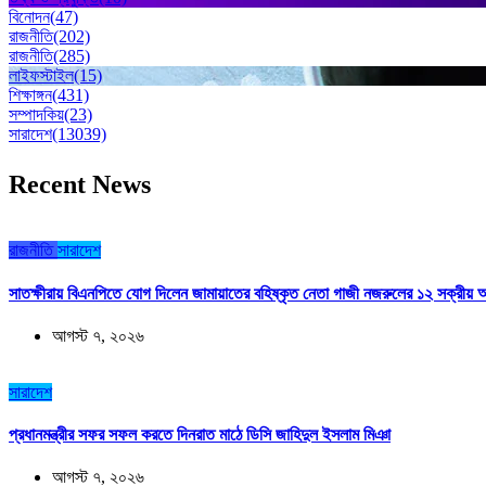
বিনোদন
(47)
রাজনীতি
(202)
রাজনীতি
(285)
লাইফস্টাইল
(15)
শিক্ষাঙ্গন
(431)
সম্পাদকিয়
(23)
সারাদেশ
(13039)
Recent News
রাজনীতি
সারাদেশ
সাতক্ষীরায় বিএনপিতে যোগ দিলেন জামায়াতের বহিষ্কৃত নেতা গাজী নজরুলের ১২ সক্রীয় অ
আগস্ট ৭, ২০২৬
সারাদেশ
প্রধানমন্ত্রীর সফর সফল করতে দিনরাত মাঠে ডিসি জাহিদুল ইসলাম মিঞা
আগস্ট ৭, ২০২৬