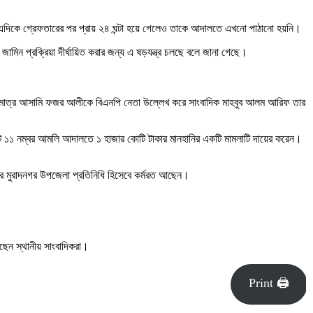
 এদিকে গ্রেফতারের পর প্রায় ২৪ ঘন্টা হয়ে গেলেও তাকে আদালতে এখনো পাঠানো হয়নি।
মিন প্রক্রিয়া দীর্ঘায়িত করার জন্য এ ষড়যন্ত্র চলছে বলে জানা গেছে।
ত একমাত্র আসামি ফজর আলীকে বিএনপি নেতা উল্লেখ করে সাংবাদিক মাহবুব আলম আরিফ তার
ট্রেট ১১ নম্বর আমলি আদালতে ১ হাজার কোটি টাকার মানহানির একটি মামলাটি দায়ের করেন।
ার মুরাদনগর উপজেলা প্রতিনিধি হিসেবে কর্মরত আছেন।
েন স্থানীয় সাংবাদিকরা।
Print 🖨