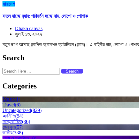
সারাদেশ
বদলে যাচ্ছে র‌্যাব: পরিবর্তন হচ্ছে নাম, লোগো ও পোশাক
Dhaka canvas
জুলাই ১৩, ২০২২
নতুন রূপে আসছে র‌্যাপিড অ্যাকশন ব্যাটালিয়ন (র‌্যাব)। এ বাহিনীর নাম, লোগো ও পোশাক 
Search
Search
Categories
Music
(1)
Travel
(6)
Uncategorized
(829)
অর্থনীতি
(54)
আন্তর্জাতিক
(36)
খেলাধুলা
(57)
জাতীয়
(338)
তথ্য ও প্রযুক্তি
(10)