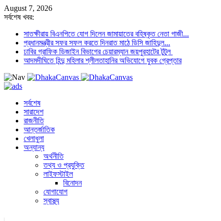
August 7, 2026
সর্বশেষ খবর:
সাতক্ষীরায় বিএনপিতে যোগ দিলেন জামায়াতের বহিষ্কৃত নেতা গাজী...
প্রধানমন্ত্রীর সফর সফল করতে দিনরাত মাঠে ডিসি জাহিদুল...
ঢাবির গ্রাফিক ডিজাইন বিভাগের চেয়ারম্যান জয়পুরহাটের টুটুল
আদমদীঘিতে হিন্দু মহিলার শ্লীলতাহানির অভিযোগে যুবক গ্রেপ্তার
সর্বশেষ
সারাদেশ
রাজনীতি
আন্তর্জাতিক
খেলাধুলা
অন্যান্য
অর্থনীতি
তথ্য ও প্রযুক্তি
লাইফস্টাইল
বিনোদন
যোগাযোগ
স্বাস্থ্য