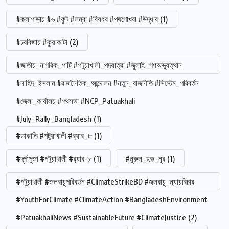
#কলাপাড়ায় #৬ #ফুট #লম্বা #বিষধর #পদ্মগোখরা #উদ্ধার
(1)
#চরবিজায় #কুয়াকাটা
(2)
#জাতীয়_নাগরিক_পার্টি #পটুয়াখালী_পদযাত্রা #জুলাই_গণঅভ্যুত্থান
#নাহিদ_ইসলাম #রাজনৈতিক_আন্দোলন #নতুন_রাজনীতি #সিস্টেম_পরিবর্তন
#জেলা_কার্যালয় #পথসভা #NCP_Patuakhali
#July_Rally_Bangladesh
(1)
#ডাকাতি #পটুয়াখালী #র‍্যাব_৮
(1)
#দূর্গাপুজা #পটুয়াখালী #র‍্যাব-৮
(1)
#নুরুল_হক_নুর
(1)
#পটুয়াখালী #জলবায়ুপরিবর্তন #ClimateStrikeBD #জলবায়ু_ন্যায়বিচার
#YouthForClimate #ClimateAction #BangladeshEnvironment
#PatuakhaliNews #SustainableFuture #ClimateJustice
(2)