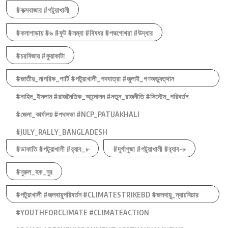
#কক্সবাজার #পটুয়াখালী
#কলাপাড়ায় #৬ #ফুট #লম্বা #বিষধর #পদ্মগোখরা #উদ্ধার
#চরবিজায় #কুয়াকাটা
#জাতীয়_নাগরিক_পার্টি #পটুয়াখালী_পদযাত্রা #জুলাই_গণঅভ্যুত্থান
#নাহিদ_ইসলাম #রাজনৈতিক_আন্দোলন #নতুন_রাজনীতি #সিস্টেম_পরিবর্তন
#জেলা_কার্যালয় #পথসভা #NCP_PATUAKHALI
#JULY_RALLY_BANGLADESH
#ডাকাতি #পটুয়াখালী #র‍্যাব_৮
#দূর্গাপুজা #পটুয়াখালী #র‍্যাব-৮
#নুরুল_হক_নুর
#পটুয়াখালী #জলবায়ুপরিবর্তন #CLIMATESTRIKEBD #জলবায়ু_ন্যায়বিচার
#YOUTHFORCLIMATE #CLIMATEACTION