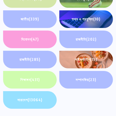
জাতীয়
(339)
তথ্য ও প্রযুক্তি
(10)
বিনোদন
(47)
রাজনীতি
(202)
রাজনীতি
(285)
লাইফস্টাইল
(15)
শিক্ষাঙ্গন
(431)
সম্পাদকিয়
(23)
সারাদেশ
(13064)