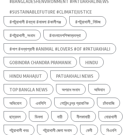
#BANGLADESHENVIRONMENT #PATUAKHALINEWS
#SUSTAINABLEFUTURE #CLIMATEJUSTICE
#পটুয়াখালী #হত্যা #মামলা #কালীগঞ্জ
#পটুয়াখালী_নিউজ
#পটুয়াখালী_সংবাদ
#বাংলাদেশশিক্ষাব্যবস্থা
#সাপ #বন্যাপ্রানী #ANIMAL #LOVERS #OF #PATUAKHALI
GOBINDRA CHANDRA PRAMANIK
HINDU
HINDU MAHAJUT
PATUAKHALI NEWS
TOP BANGLA NEWS
অপরাধ সংবাদ
অভিযান
অভিযোগ
এনসিপি
গোবিন্দ চন্দ্র প্রামাণিক
চাঁদাবাজি
ছাত্রদল
ডিমলা
নারী
নীলফামারী
নোয়াখালী
পটুয়াখালী খবর
পটুয়াখালী জেলা সংবাদ
ফেনী
বিএনপি