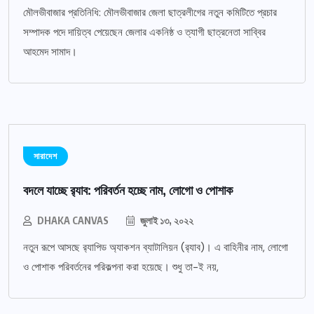
মৌলভীবাজার প্রতিনিধি: মৌলভীবাজার জেলা ছাত্রলীগের নতুন কমিটিতে প্রচার
সম্পাদক পদে দায়িত্ব পেয়েছেন জেলার একনিষ্ঠ ও ত্যাগী ছাত্রনেতা সাব্বির
আহমেদ সামাদ।
সারাদেশ
বদলে যাচ্ছে র‌্যাব: পরিবর্তন হচ্ছে নাম, লোগো ও পোশাক
DHAKA CANVAS
জুলাই ১৩, ২০২২
নতুন রূপে আসছে র‌্যাপিড অ্যাকশন ব্যাটালিয়ন (র‌্যাব)। এ বাহিনীর নাম, লোগো
ও পোশাক পরিবর্তনের পরিকল্পনা করা হয়েছে। শুধু তা-ই নয়,