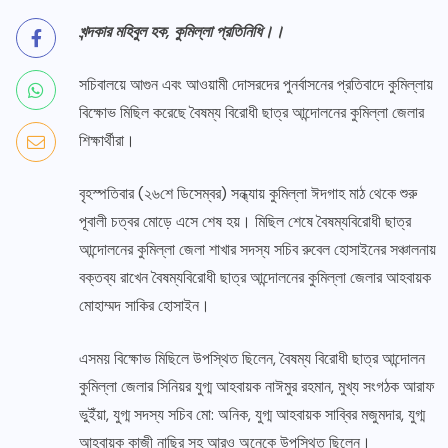
খন্দকার মহিবুল হক, কুমিল্লা প্রতিনিধি।।
সচিবালয়ে আগুন এবং আওয়ামী দোসরদের পুনর্বাসনের প্রতিবাদে কুমিল্লায়
বিক্ষোভ মিছিল করেছে বৈষম্য বিরোধী ছাত্র আন্দোলনের কুমিল্লা জেলার
শিক্ষার্থীরা।
বৃহস্পতিবার (২৬শে ডিসেম্বর) সন্ধ্যায় কুমিল্লা ঈদগাহ মাঠ থেকে শুরু
পূবালী চত্বর মোড়ে এসে শেষ হয়। মিছিল শেষে বৈষম্যবিরোধী ছাত্র
আন্দোলনের কুমিল্লা জেলা শাখার সদস্য সচিব রুবেল হোসাইনের সঞ্চালনায়
বক্তব্য রাখেন বৈষম্যবিরোধী ছাত্র আন্দোলনের কুমিল্লা জেলার আহবায়ক
মোহাম্মদ সাকির হোসাইন।
এসময় বিক্ষোভ মিছিলে উপস্থিত ছিলেন, বৈষম্য বিরোধী ছাত্র আন্দোলন
কুমিল্লা জেলার সিনিয়র যুগ্ম আহবায়ক নাঈমুর রহমান, মুখ্য সংগঠক আরাফ
ভুইঁয়া, যুগ্ম সদস্য সচিব মো: অনিক, যুগ্ম আহবায়ক সাব্বির মজুমদার, যুগ্ম
আহ্বায়ক কাজী নাছির সহ আরও অনেকে উপস্থিত ছিলেন।