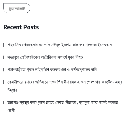
হিন্দু মহাজোট
Recent Posts
শাহরাস্তি প্রেসক্লাব সভাপতি মঈনুল ইসলাম কাজলের শ্বশুরের ইন্তেকাল
সদরপুরে মোটরসাইকেল অটোরিকশা সংঘর্ষে যুবক নিহত
পলাশবাড়ীতে গ্যাস লাইন,শিল্প কলকারখানা ও কর্মসংস্থানের দাবি
কেরানীগঞ্জে র‍্যাবের অভিযানে ৭৩০ পিস ইয়াবাসহ ২ জন গ্রেপ্তার, ককটেল-অস্ত্র
উদ্ধার
তারাগঞ্জ স্বাস্থ্য কমপ্লেক্সে রাতের সেবায় ‘নীরবতা’, ক্যানুলা হাতে নার্সের দরজায়
রোগী