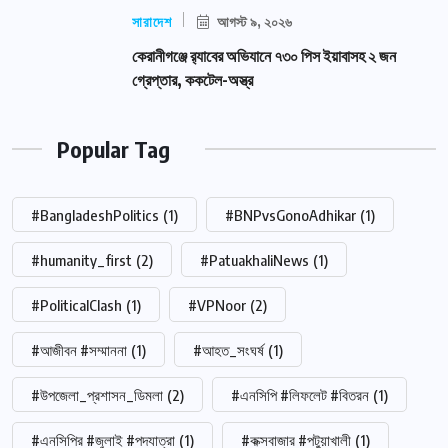
সারাদেশ
আগস্ট ৯, ২০২৬
কেরানীগঞ্জে র‍্যাবের অভিযানে ৭৩০ পিস ইয়াবাসহ ২ জন
গ্রেপ্তার, ককটেল-অস্ত্র
Popular Tag
#BangladeshPolitics
(1)
#BNPvsGonoAdhikar
(1)
#humanity_first
(2)
#PatuakhaliNews
(1)
#PoliticalClash
(1)
#VPNoor
(2)
#আজীবন #সম্মাননা
(1)
#আহত_সংঘর্ষ
(1)
#উপজেলা_প্রশাসন_ডিমলা
(2)
#এনসিপি #লিফলেট #বিতরন
(1)
#এনসিপির #জুলাই #পদযাত্রা
(1)
#কক্সবাজার #পটুয়াখালী
(1)