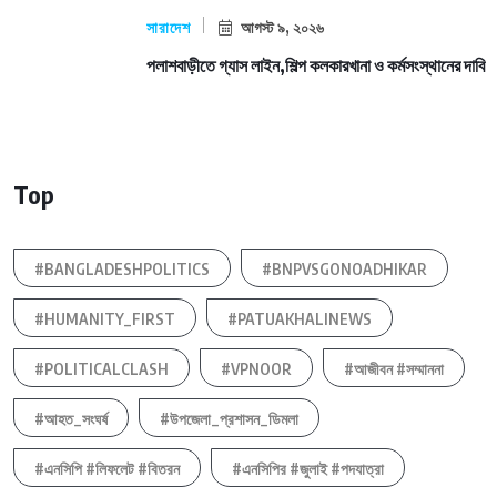
সারাদেশ
আগস্ট ৯, ২০২৬
পলাশবাড়ীতে গ্যাস লাইন,শিল্প কলকারখানা ও কর্মসংস্থানের দাবি
Top
#BANGLADESHPOLITICS
#BNPVSGONOADHIKAR
#HUMANITY_FIRST
#PATUAKHALINEWS
#POLITICALCLASH
#VPNOOR
#আজীবন #সম্মাননা
#আহত_সংঘর্ষ
#উপজেলা_প্রশাসন_ডিমলা
#এনসিপি #লিফলেট #বিতরন
#এনসিপির #জুলাই #পদযাত্রা