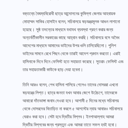
বক্তব্যে বৈষম্যবিরোধী ছাত্র আন্দোলনের কুমিল্লা জেলার আহবায়ক
মোহাম্মদ সাকির হোসাইন বলেন, সচিবালয়ে ষড়যন্ত্রমূলক আগুন লাগানো
হয়েছে। সুষ্ঠ তদন্তের মাধ্যমে যথাযথ ব্যবস্থা গ্রহণ করার জন্য
অন্তর্বর্তীকালীন সরকারের কাছে আহ্বান করছি। সচিবালয়ে বসে অবৈধ
আদেশের মাধ্যমে আমাদের ভাইদের উপর গুলি চালিয়েছিলো। পুলিশ
ভাইদের সামনে রেখে পিছন থেকে তারাই আদেশ প্রদান করতো। এরাই
হাসিনাকে দিনে দিনে ফেসিস্ট হতে সহায়তা করেছে। সুতরাং ফেসিস্ট এবং
তার সহায়তাকারী কাউকে ছাড় দেয়া হবেনা।
তিনি আরও বলেন, শেখ হাসিনা পালিয়ে গেলেও তাদের দোসররা এখনো
ষড়যন্ত্রে লিপ্ত। ছাত্র জনতা যখন আবার জেগে উঠেচগে, তাদেরকে
আবারো দাঁতভাঙ্গা জবাব দেওয়া হবে। আগামী ৫ দিনের মধ্যে সচিবালয়
থেকে দোসরদের বিতাড়িত না করলে ৫ আগস্টের ন্যায় আবারও সচিবালয়ে
ঘেরাও করা হবে। সেটা হবে দ্বিতীয় বিপ্লব। ইনশাআল্লাহ আমরা
দ্বিতীয় বিপ্লবের জন্য প্রস্তুত এবং আমরা তাতে সফল হবই হবো।