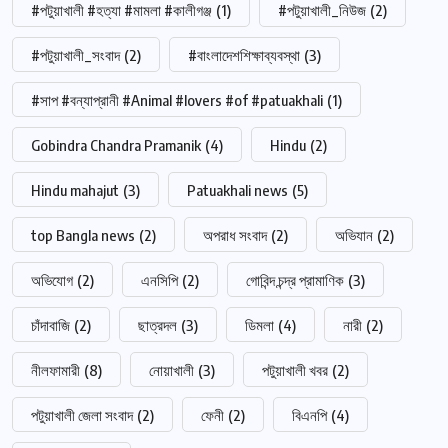
#পটুয়াখালী #হত্যা #মামলা #কালীগঞ্জ
(1)
#পটুয়াখালী_নিউজ
(2)
#পটুয়াখালী_সংবাদ
(2)
#বাংলাদেশশিক্ষাব্যবস্থা
(3)
#সাপ #বন্যাপ্রানী #Animal #lovers #of #patuakhali
(1)
Gobindra Chandra Pramanik
(4)
Hindu
(2)
Hindu mahajut
(3)
Patuakhali news
(5)
top Bangla news
(2)
অপরাধ সংবাদ
(2)
অভিযান
(2)
অভিযোগ
(2)
এনসিপি
(2)
গোবিন্দ চন্দ্র প্রামাণিক
(3)
চাঁদাবাজি
(2)
ছাত্রদল
(3)
ডিমলা
(4)
নারী
(2)
নীলফামারী
(8)
নোয়াখালী
(3)
পটুয়াখালী খবর
(2)
পটুয়াখালী জেলা সংবাদ
(2)
ফেনী
(2)
বিএনপি
(4)