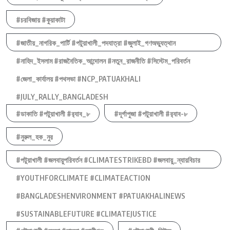
#চরবিজায় #কুয়াকাটা
#জাতীয়_নাগরিক_পার্টি #পটুয়াখালী_পদযাত্রা #জুলাই_গণঅভ্যুত্থান
#নাহিদ_ইসলাম #রাজনৈতিক_আন্দোলন #নতুন_রাজনীতি #সিস্টেম_পরিবর্তন
#জেলা_কার্যালয় #পথসভা #NCP_PATUAKHALI
#JULY_RALLY_BANGLADESH
#ডাকাতি #পটুয়াখালী #র‍্যাব_৮
#দূর্গাপুজা #পটুয়াখালী #র‍্যাব-৮
#নুরুল_হক_নুর
#পটুয়াখালী #জলবায়ুপরিবর্তন #CLIMATESTRIKEBD #জলবায়ু_ন্যায়বিচার
#YOUTHFORCLIMATE #CLIMATEACTION
#BANGLADESHENVIRONMENT #PATUAKHALINEWS
#SUSTAINABLEFUTURE #CLIMATEJUSTICE