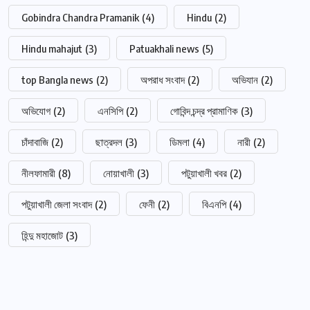
Gobindra Chandra Pramanik
(4)
Hindu
(2)
Hindu mahajut
(3)
Patuakhali news
(5)
top Bangla news
(2)
অপরাধ সংবাদ
(2)
অভিযান
(2)
অভিযোগ
(2)
এনসিপি
(2)
গোবিন্দ চন্দ্র প্রামাণিক
(3)
চাঁদাবাজি
(2)
ছাত্রদল
(3)
ডিমলা
(4)
নারী
(2)
নীলফামারী
(8)
নোয়াখালী
(3)
পটুয়াখালী খবর
(2)
পটুয়াখালী জেলা সংবাদ
(2)
ফেনী
(2)
বিএনপি
(4)
হিন্দু মহাজোট
(3)