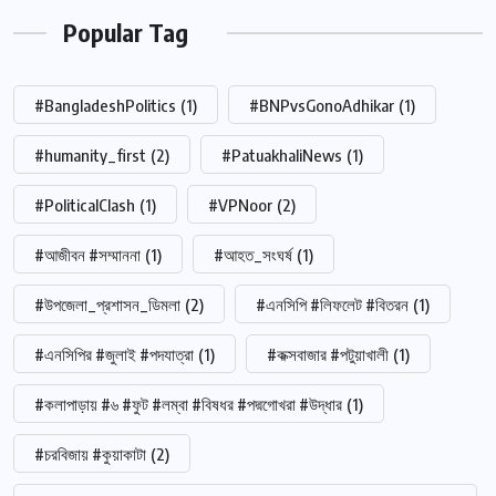
Popular Tag
#BangladeshPolitics
(1)
#BNPvsGonoAdhikar
(1)
#humanity_first
(2)
#PatuakhaliNews
(1)
#PoliticalClash
(1)
#VPNoor
(2)
#আজীবন #সম্মাননা
(1)
#আহত_সংঘর্ষ
(1)
#উপজেলা_প্রশাসন_ডিমলা
(2)
#এনসিপি #লিফলেট #বিতরন
(1)
#এনসিপির #জুলাই #পদযাত্রা
(1)
#কক্সবাজার #পটুয়াখালী
(1)
#কলাপাড়ায় #৬ #ফুট #লম্বা #বিষধর #পদ্মগোখরা #উদ্ধার
(1)
#চরবিজায় #কুয়াকাটা
(2)