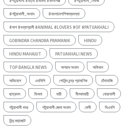
#পটুয়াখালী #হত্যা #মামলা #কালীগঞ্জ
#পটুয়াখালী_নিউজ
#পটুয়াখালী_সংবাদ
#বাংলাদেশশিক্ষাব্যবস্থা
#সাপ #বন্যাপ্রানী #ANIMAL #LOVERS #OF #PATUAKHALI
GOBINDRA CHANDRA PRAMANIK
HINDU
HINDU MAHAJUT
PATUAKHALI NEWS
TOP BANGLA NEWS
অপরাধ সংবাদ
অভিযান
অভিযোগ
এনসিপি
গোবিন্দ চন্দ্র প্রামাণিক
চাঁদাবাজি
ছাত্রদল
ডিমলা
নারী
নীলফামারী
নোয়াখালী
পটুয়াখালী খবর
পটুয়াখালী জেলা সংবাদ
ফেনী
বিএনপি
হিন্দু মহাজোট