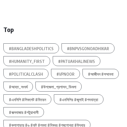
Top
#BANGLADESHPOLITICS
#BNPVSGONOADHIKAR
#HUMANITY_FIRST
#PATUAKHALINEWS
#POLITICALCLASH
#VPNOOR
#আজীবন #সম্মাননা
#আহত_সংঘর্ষ
#উপজেলা_প্রশাসন_ডিমলা
#এনসিপি #লিফলেট #বিতরন
#এনসিপির #জুলাই #পদযাত্রা
#কক্সবাজার #পটুয়াখালী
#কলাপাড়ায় #৬ #ফুট #লম্বা #বিষধর #পদ্মগোখরা #উদ্ধার