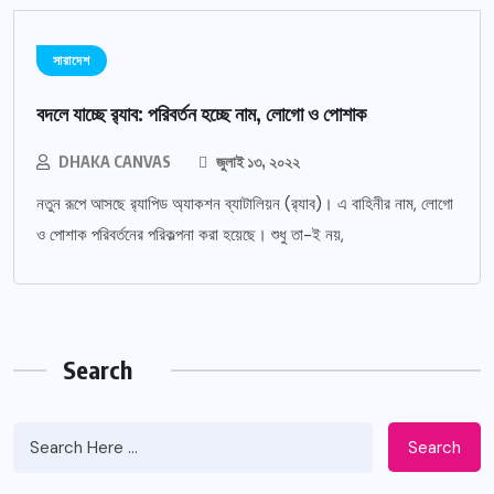
সারাদেশ
বদলে যাচ্ছে র‌্যাব: পরিবর্তন হচ্ছে নাম, লোগো ও পোশাক
DHAKA CANVAS
জুলাই ১৩, ২০২২
নতুন রূপে আসছে র‌্যাপিড অ্যাকশন ব্যাটালিয়ন (র‌্যাব)। এ বাহিনীর নাম, লোগো
ও পোশাক পরিবর্তনের পরিকল্পনা করা হয়েছে। শুধু তা-ই নয়,
Search
Search