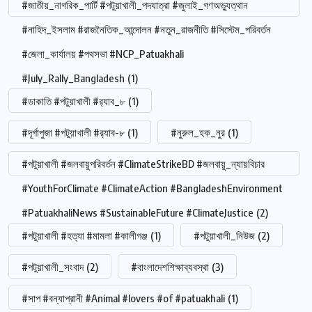
#জাতীয়_নাগরিক_পার্টি #পটুয়াখালী_পদযাত্রা #জুলাই_গণঅভ্যুত্থান
#নাহিদ_ইসলাম #রাজনৈতিক_আন্দোলন #নতুন_রাজনীতি #সিস্টেম_পরিবর্তন
#জেলা_কার্যালয় #পথসভা #NCP_Patuakhali
#July_Rally_Bangladesh
(1)
#ডাকাতি #পটুয়াখালী #র‍্যাব_৮
(1)
#দূর্গাপুজা #পটুয়াখালী #র‍্যাব-৮
(1)
#নুরুল_হক_নুর
(1)
#পটুয়াখালী #জলবায়ুপরিবর্তন #ClimateStrikeBD #জলবায়ু_ন্যায়বিচার
#YouthForClimate #ClimateAction #BangladeshEnvironment
#PatuakhaliNews #SustainableFuture #ClimateJustice
(2)
#পটুয়াখালী #হত্যা #মামলা #কালীগঞ্জ
(1)
#পটুয়াখালী_নিউজ
(2)
#পটুয়াখালী_সংবাদ
(2)
#বাংলাদেশশিক্ষাব্যবস্থা
(3)
#সাপ #বন্যাপ্রানী #Animal #lovers #of #patuakhali
(1)