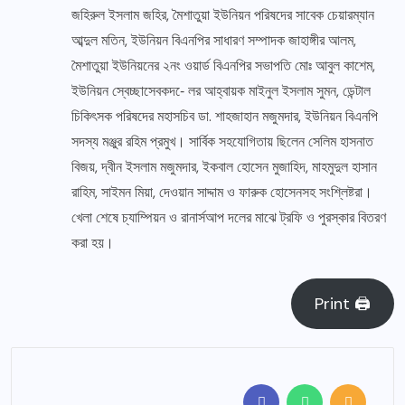
জহিরুল ইসলাম জহির, মৈশাতুয়া ইউনিয়ন পরিষদের সাবেক চেয়ারম্যান
আব্দুল মতিন, ইউনিয়ন বিএনপির সাধারণ সম্পাদক জাহাঙ্গীর আলম,
মৈশাতুয়া ইউনিয়নের ২নং ওয়ার্ড বিএনপির সভাপতি মোঃ আবুল কাশেম,
ইউনিয়ন স্বেচ্ছাসেবকদ-ে লর আহ্বায়ক মাইনুল ইসলাম সুমন, ডেন্টাল
চিকিৎসক পরিষদের মহাসচিব ডা. শাহজাহান মজুমদার, ইউনিয়ন বিএনপি
সদস্য মঞ্জুর রহিম প্রমুখ। সার্বিক সহযোগিতায় ছিলেন সেলিম হাসনাত
বিজয়, দ্বীন ইসলাম মজুমদার, ইকবাল হোসেন মুজাহিদ, মাহমুদুল হাসান
রাহিম, সাইমন মিয়া, দেওয়ান সাদ্দাম ও ফারুক হোসেনসহ সংশ্লিষ্টরা।
খেলা শেষে চ্যাম্পিয়ন ও রানার্সআপ দলের মাঝে ট্রফি ও পুরস্কার বিতরণ
করা হয়।
Print 🖨