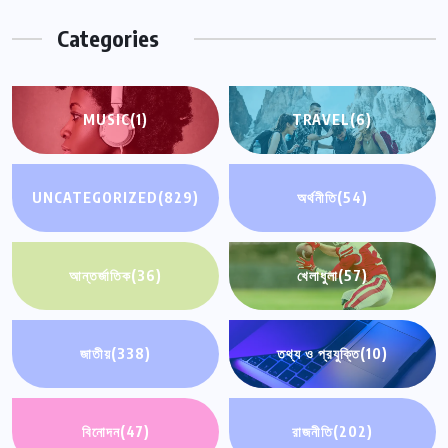
Categories
MUSIC
(1)
TRAVEL
(6)
UNCATEGORIZED
(829)
অর্থনীতি
(54)
আন্তর্জাতিক
(36)
খেলাধুলা
(57)
জাতীয়
(338)
তথ্য ও প্রযুক্তি
(10)
বিনোদন
(47)
রাজনীতি
(202)