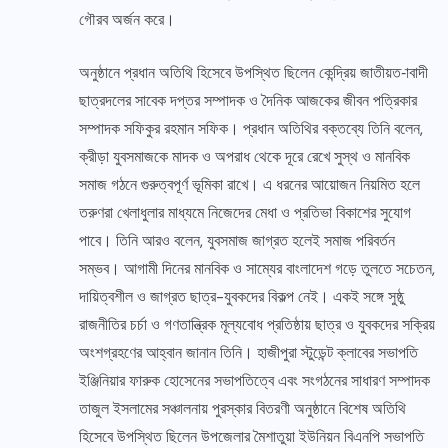
গৌরব অর্জন করে।
অনুষ্ঠানে প্রধান অতিথি হিসেবে উপস্থিত ছিলেন কেন্দ্রিয় জাতীয়ত-াবাদী
ছাত্রদলের সাবেক দপ্তর সম্পাদক ও দৈনিক আজকের জীবন পত্রিকার
সম্পাদক সফিকুর রহমান সফিক। প্রধান অতিথির বক্তব্যে তিনি বলেন,
ক্রীড়া যুবসমাজকে মাদক ও অপরাধ থেকে দূরে রেখে সুস্থ ও মানবিক
সমাজ গঠনে গুরুত্বপূর্ণ ভূমিকা রাখে। এ ধরনের আয়োজন নিয়মিত হলে
তরুণরা খেলাধুলার মাধ্যমে নিজেদের মেধা ও প্রতিভা বিকাশের সুযোগ
পাবে। তিনি আরও বলেন, যুবসমাজ জাগ্রত হলেই সমাজ পরিবর্তন
সম্ভব। আগামী দিনের মানবিক ও সাম্যের বাংলাদেশ গড়ে তুলতে সচেতন,
দায়িত্বশীল ও জাগ্রত ছাত্র-যুবকদের বিকল্প নেই। একই সঙ্গে সুষ্ঠু
রাজনীতির চর্চা ও গণতান্ত্রিক মূল্যবোধ প্রতিষ্ঠায় ছাত্র ও যুবকদের সক্রিয়
অংশগ্রহণের আহ্বান জানান তিনি। হাজীপুরা স্টুডেন্ট ক্লাবের সভাপতি
ইঞ্জিনিয়ার ফারুক হোসেনের সভাপতিত্বে এবং সংগঠনের সাধারণ সম্পাদক
তাজুল ইসলামের সঞ্চালনায় পুরস্কার বিতরণী অনুষ্ঠানে বিশেষ অতিথি
হিসেবে উপস্থিত ছিলেন উপজেলার মৈশাতুয়া ইউনিয়ন বিএনপি সভাপতি