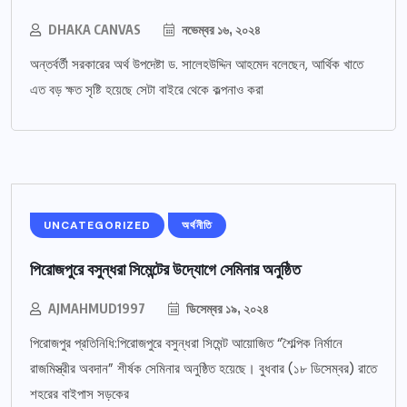
DHAKA CANVAS
নভেম্বর ১৬, ২০২৪
অন্তর্বর্তী সরকারের অর্থ উপদেষ্টা ড. সালেহউদ্দিন আহমেদ বলেছেন, আর্থিক খাতে
এত বড় ক্ষত সৃষ্টি হয়েছে সেটা বাইরে থেকে কল্পনাও করা
UNCATEGORIZED
অর্থনীতি
পিরোজপুরে বসুন্ধরা সিমেন্টের উদ্যোগে সেমিনার অনুষ্ঠিত
AJMAHMUD1997
ডিসেম্বর ১৯, ২০২৪
পিরোজপুর প্রতিনিধি:পিরোজপুরে বসুন্ধরা সিমেন্ট আয়োজিত “শৈল্পিক নির্মানে
রাজমিস্ত্রীর অবদান” শীর্ষক সেমিনার অনুষ্ঠিত হয়েছে। বুধবার (১৮ ডিসেম্বর) রাতে
শহরের বাইপাস সড়কের