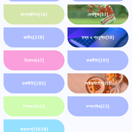
আন্তর্জাতিক
(36)
খেলাধুলা
(57)
জাতীয়
(338)
তথ্য ও প্রযুক্তি
(10)
বিনোদন
(47)
রাজনীতি
(201)
রাজনীতি
(285)
লাইফস্টাইল
(15)
শিক্ষাঙ্গন
(431)
সম্পাদকিয়
(23)
সারাদেশ
(13038)