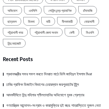
অভিযোগ
এনসিপি
গোবিন্দ চন্দ্র প্রামাণিক
চাঁদাবাজি
ছাত্রদল
ডিমলা
নারী
নীলফামারী
নোয়াখালী
পটুয়াখালী খবর
পটুয়াখালী জেলা সংবাদ
ফেনী
বিএনপি
হিন্দু মহাজোট
Recent Posts
প্রধানমন্ত্রীর সফর সফল করতে দিনরাত মাঠে ডিসি জাহিদুল ইসলাম মিঞা
ঢাবির গ্রাফিক ডিজাইন বিভাগের চেয়ারম্যান জয়পুরহাটের টুটুল
আদমদীঘিতে হিন্দু মহিলার শ্লীলতাহানির অভিযোগে যুবক গ্রেপ্তার
গণতান্ত্রিক আন্দোলন-সংগ্রাম ও কারামুক্তির দুই বছর: শাহরাস্তিতে যুবদল নেতা