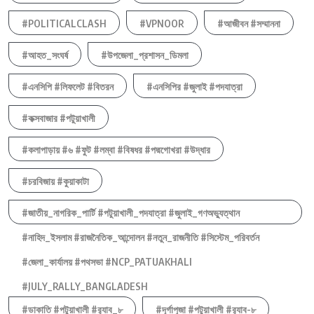
#POLITICALCLASH
#VPNOOR
#আজীবন #সম্মাননা
#আহত_সংঘর্ষ
#উপজেলা_প্রশাসন_ডিমলা
#এনসিপি #লিফলেট #বিতরন
#এনসিপির #জুলাই #পদযাত্রা
#কক্সবাজার #পটুয়াখালী
#কলাপাড়ায় #৬ #ফুট #লম্বা #বিষধর #পদ্মগোখরা #উদ্ধার
#চরবিজায় #কুয়াকাটা
#জাতীয়_নাগরিক_পার্টি #পটুয়াখালী_পদযাত্রা #জুলাই_গণঅভ্যুত্থান
#নাহিদ_ইসলাম #রাজনৈতিক_আন্দোলন #নতুন_রাজনীতি #সিস্টেম_পরিবর্তন
#জেলা_কার্যালয় #পথসভা #NCP_PATUAKHALI
#JULY_RALLY_BANGLADESH
#ডাকাতি #পটুয়াখালী #র‍্যাব_৮
#দূর্গাপুজা #পটুয়াখালী #র‍্যাব-৮