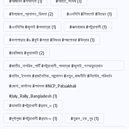
#আজীবন #সম্মাননা
(1)
#আহত_সংঘর্ষ
(1)
#উপজেলা_প্রশাসন_ডিমলা
(2)
#এনসিপি #লিফলেট #বিতরন
(1)
#এনসিপির #জুলাই #পদযাত্রা
(1)
#কক্সবাজার #পটুয়াখালী
(1)
#কলাপাড়ায় #৬ #ফুট #লম্বা #বিষধর #পদ্মগোখরা #উদ্ধার
(1)
#চরবিজায় #কুয়াকাটা
(2)
#জাতীয়_নাগরিক_পার্টি #পটুয়াখালী_পদযাত্রা #জুলাই_গণঅভ্যুত্থান
#নাহিদ_ইসলাম #রাজনৈতিক_আন্দোলন #নতুন_রাজনীতি #সিস্টেম_পরিবর্তন
#জেলা_কার্যালয় #পথসভা #NCP_Patuakhali
#July_Rally_Bangladesh
(1)
#ডাকাতি #পটুয়াখালী #র‍্যাব_৮
(1)
#দূর্গাপুজা #পটুয়াখালী #র‍্যাব-৮
(1)
#নুরুল_হক_নুর
(1)