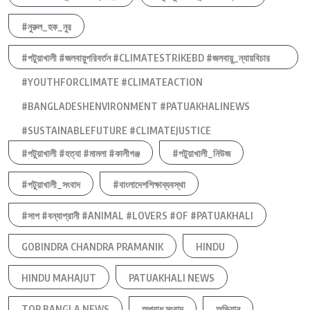
#নুরুল_হক_নুর
#পটুয়াখালী #জলবায়ুপরিবর্তন #CLIMATESTRIKEBD #জলবায়ু_ন্যায়বিচার
#YOUTHFORCLIMATE #CLIMATEACTION
#BANGLADESHENVIRONMENT #PATUAKHALINEWS
#SUSTAINABLEFUTURE #CLIMATEJUSTICE
#পটুয়াখালী #হত্যা #মামলা #কালীগঞ্জ
#পটুয়াখালী_নিউজ
#পটুয়াখালী_সংবাদ
#বাংলাদেশশিক্ষাব্যবস্থা
#সাপ #বন্যাপ্রানী #ANIMAL #LOVERS #OF #PATUAKHALI
GOBINDRA CHANDRA PRAMANIK
HINDU
HINDU MAHAJUT
PATUAKHALI NEWS
TOP BANGLA NEWS
অপরাধ সংবাদ
অভিযান