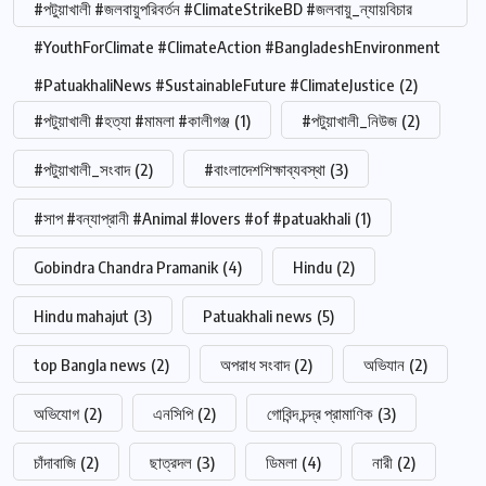
#পটুয়াখালী #জলবায়ুপরিবর্তন #ClimateStrikeBD #জলবায়ু_ন্যায়বিচার
#YouthForClimate #ClimateAction #BangladeshEnvironment
#PatuakhaliNews #SustainableFuture #ClimateJustice
(2)
#পটুয়াখালী #হত্যা #মামলা #কালীগঞ্জ
(1)
#পটুয়াখালী_নিউজ
(2)
#পটুয়াখালী_সংবাদ
(2)
#বাংলাদেশশিক্ষাব্যবস্থা
(3)
#সাপ #বন্যাপ্রানী #Animal #lovers #of #patuakhali
(1)
Gobindra Chandra Pramanik
(4)
Hindu
(2)
Hindu mahajut
(3)
Patuakhali news
(5)
top Bangla news
(2)
অপরাধ সংবাদ
(2)
অভিযান
(2)
অভিযোগ
(2)
এনসিপি
(2)
গোবিন্দ চন্দ্র প্রামাণিক
(3)
চাঁদাবাজি
(2)
ছাত্রদল
(3)
ডিমলা
(4)
নারী
(2)