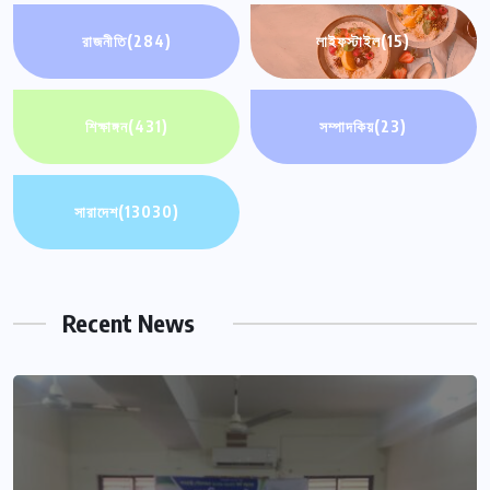
রাজনীতি
(284)
লাইফস্টাইল
(15)
শিক্ষাঙ্গন
(431)
সম্পাদকিয়
(23)
সারাদেশ
(13030)
Recent News