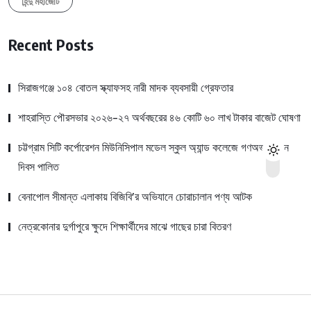
হিন্দু মহাজোট
Recent Posts
সিরাজগঞ্জে ১০৪ বোতল স্ক্যাফসহ নারী মাদক ব্যবসায়ী গ্রেফতার
শাহরাস্তি পৌরসভার ২০২৬-২৭ অর্থবছরের ৪৬ কোটি ৬০ লাখ টাকার বাজেট ঘোষণা
চট্টগ্রাম সিটি কর্পোরেশন মিউনিসিপাল মডেল স্কুল অ্যান্ড কলেজে গণঅভ্যুত্থান
দিবস পালিত
বেনাপোল সীমান্ত এলাকায় বিজিবি’র অভিযানে চোরাচালান পণ্য আটক
নেত্রকোনার দুর্গাপুরে ক্ষুদে শিক্ষার্থীদের মাঝে গাছের চারা বিতরণ