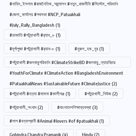
#নাহিদ_ইসলাম #রাজনৈতিক_আন্দোলন #নতুন_রাজনীতি #সিস্টেম_পরিবর্তন
#জেলা_কার্যালয় #পথসভা #NCP_Patuakhali
#July_Rally_Bangladesh
(1)
#ডাকাতি #পটুয়াখালী #র‍্যাব_৮
(1)
#দূর্গাপুজা #পটুয়াখালী #র‍্যাব-৮
(1)
#নুরুল_হক_নুর
(1)
#পটুয়াখালী #জলবায়ুপরিবর্তন #ClimateStrikeBD #জলবায়ু_ন্যায়বিচার
#YouthForClimate #ClimateAction #BangladeshEnvironment
#PatuakhaliNews #SustainableFuture #ClimateJustice
(2)
#পটুয়াখালী #হত্যা #মামলা #কালীগঞ্জ
(1)
#পটুয়াখালী_নিউজ
(2)
#পটুয়াখালী_সংবাদ
(2)
#বাংলাদেশশিক্ষাব্যবস্থা
(3)
#সাপ #বন্যাপ্রানী #Animal #lovers #of #patuakhali
(1)
Gobindra Chandra Pramanik
(4)
Hindu
(2)