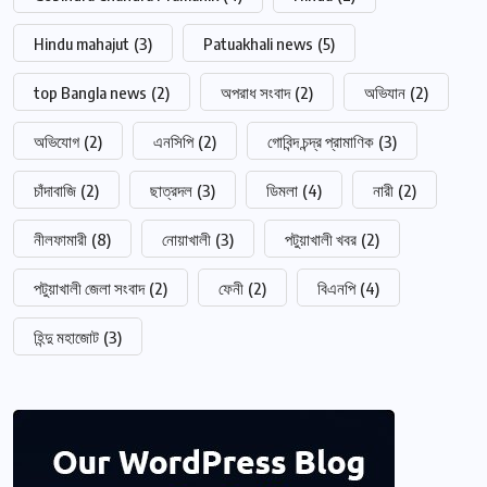
Hindu mahajut
(3)
Patuakhali news
(5)
top Bangla news
(2)
অপরাধ সংবাদ
(2)
অভিযান
(2)
অভিযোগ
(2)
এনসিপি
(2)
গোবিন্দ চন্দ্র প্রামাণিক
(3)
চাঁদাবাজি
(2)
ছাত্রদল
(3)
ডিমলা
(4)
নারী
(2)
নীলফামারী
(8)
নোয়াখালী
(3)
পটুয়াখালী খবর
(2)
পটুয়াখালী জেলা সংবাদ
(2)
ফেনী
(2)
বিএনপি
(4)
হিন্দু মহাজোট
(3)