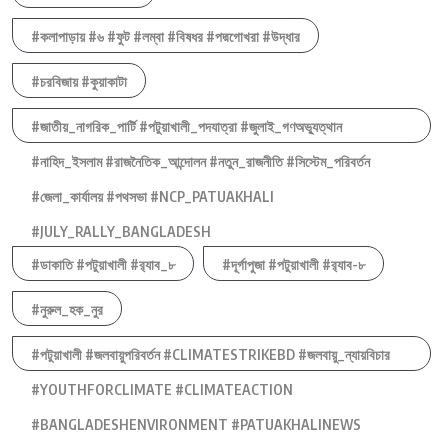
#কলাপাড়ায় #৬ #ফুট #লম্বা #বিষধর #পদ্মগোখরা #উদ্ধার
#চরবিজায় #কুয়াকাটা
#জাতীয়_নাগরিক_পার্টি #পটুয়াখালী_পদযাত্রা #জুলাই_গণঅভ্যুত্থান
#নাহিদ_ইসলাম #রাজনৈতিক_আন্দোলন #নতুন_রাজনীতি #সিস্টেম_পরিবর্তন
#জেলা_কার্যালয় #পথসভা #NCP_PATUAKHALI
#JULY_RALLY_BANGLADESH
#ডাকাতি #পটুয়াখালী #র‍্যাব_৮
#দূর্গাপুজা #পটুয়াখালী #র‍্যাব-৮
#নুরুল_হক_নুর
#পটুয়াখালী #জলবায়ুপরিবর্তন #CLIMATESTRIKEBD #জলবায়ু_ন্যায়বিচার
#YOUTHFORCLIMATE #CLIMATEACTION
#BANGLADESHENVIRONMENT #PATUAKHALINEWS