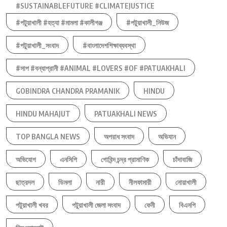
#SUSTAINABLEFUTURE #CLIMATEJUSTICE
#পটুয়াখালী #হত্যা #মামলা #কালীগঞ্জ
#পটুয়াখালী_নিউজ
#পটুয়াখালী_সংবাদ
#বাংলাদেশশিক্ষাব্যবস্থা
#সাপ #বন্যাপ্রানী #ANIMAL #LOVERS #OF #PATUAKHALI
GOBINDRA CHANDRA PRAMANIK
HINDU
HINDU MAHAJUT
PATUAKHALI NEWS
TOP BANGLA NEWS
অপরাধ সংবাদ
অভিযান
অভিযোগ
এনসিপি
গোবিন্দ চন্দ্র প্রামাণিক
চাঁদাবাজি
ছাত্রদল
ডিমলা
নারী
নীলফামারী
নোয়াখালী
পটুয়াখালী খবর
পটুয়াখালী জেলা সংবাদ
ফেনী
বিএনপি