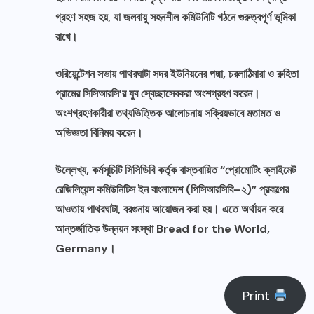
গ্রহণ সহজ হয়, যা জলবায়ু সহনশীল কমিউনিটি গঠনে গুরুত্বপূর্ণ ভূমিকা
রাখে।
ওরিয়েন্টেশন সভায় পাথরঘাটা সদর ইউনিয়নের পদ্মা, চরলাঠিমারা ও রুহিতা
গ্রামের সিসিআরসি’র যুব স্বেচ্ছাসেবকরা অংশগ্রহণ করেন।
অংশগ্রহণকারীরা তথ্যভিত্তিক আলোচনায় সক্রিয়ভাবে মতামত ও
অভিজ্ঞতা বিনিময় করেন।
উল্লেখ্য, কর্মসূচিটি সিসিডিবি কর্তৃক বাস্তবায়িত “প্রোমোটিং ক্লাইমেট
রেজিলিয়েন্স কমিউনিটিস ইন বাংলাদেশ (পিসিআরসিবি–২)” প্রকল্পের
আওতায় পাথরঘাটা, বরগুনায় আয়োজন করা হয়। এতে অর্থায়ন করে
আন্তর্জাতিক উন্নয়ন সংস্থা Bread for the World,
Germany।
Print