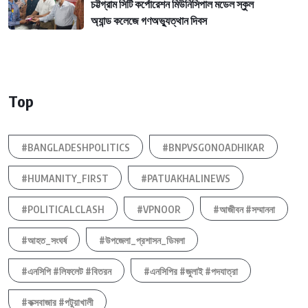
চট্টগ্রাম সিটি কর্পোরেশন মিউনিসিপাল মডেল স্কুল
অ্যান্ড কলেজে গণঅভ্যুত্থান দিবস
Top
#BANGLADESHPOLITICS
#BNPVSGONOADHIKAR
#HUMANITY_FIRST
#PATUAKHALINEWS
#POLITICALCLASH
#VPNOOR
#আজীবন #সম্মাননা
#আহত_সংঘর্ষ
#উপজেলা_প্রশাসন_ডিমলা
#এনসিপি #লিফলেট #বিতরন
#এনসিপির #জুলাই #পদযাত্রা
#কক্সবাজার #পটুয়াখালী