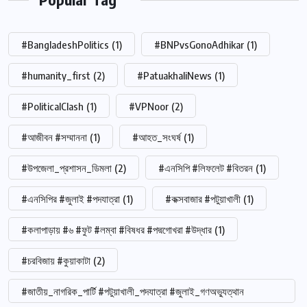
#BangladeshPolitics
(1)
#BNPvsGonoAdhikar
(1)
#humanity_first
(2)
#PatuakhaliNews
(1)
#PoliticalClash
(1)
#VPNoor
(2)
#আজীবন #সম্মাননা
(1)
#আহত_সংঘর্ষ
(1)
#উপজেলা_প্রশাসন_ডিমলা
(2)
#এনসিপি #লিফলেট #বিতরন
(1)
#এনসিপির #জুলাই #পদযাত্রা
(1)
#কক্সবাজার #পটুয়াখালী
(1)
#কলাপাড়ায় #৬ #ফুট #লম্বা #বিষধর #পদ্মগোখরা #উদ্ধার
(1)
#চরবিজায় #কুয়াকাটা
(2)
#জাতীয়_নাগরিক_পার্টি #পটুয়াখালী_পদযাত্রা #জুলাই_গণঅভ্যুত্থান