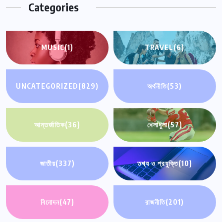
Categories
MUSIC
(1)
TRAVEL
(6)
UNCATEGORIZED
(829)
অর্থনীতি
(53)
আন্তর্জাতিক
(36)
খেলাধুলা
(57)
জাতীয়
(337)
তথ্য ও প্রযুক্তি
(10)
বিনোদন
(47)
রাজনীতি
(201)