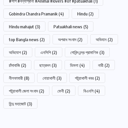
#সাপ #বন্যাপ্রানী #Animal #lovers #of #patuakhali
(1)
Gobindra Chandra Pramanik
(4)
Hindu
(2)
Hindu mahajut
(3)
Patuakhali news
(5)
top Bangla news
(2)
অপরাধ সংবাদ
(2)
অভিযান
(2)
অভিযোগ
(2)
এনসিপি
(2)
গোবিন্দ চন্দ্র প্রামাণিক
(3)
চাঁদাবাজি
(2)
ছাত্রদল
(3)
ডিমলা
(4)
নারী
(2)
নীলফামারী
(8)
নোয়াখালী
(3)
পটুয়াখালী খবর
(2)
পটুয়াখালী জেলা সংবাদ
(2)
ফেনী
(2)
বিএনপি
(4)
হিন্দু মহাজোট
(3)