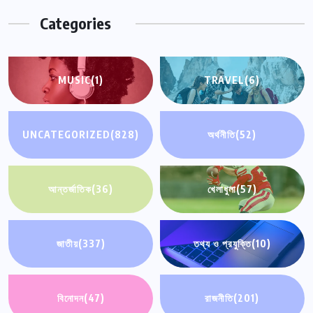
Categories
MUSIC
(1)
TRAVEL
(6)
UNCATEGORIZED
(828)
অর্থনীতি
(52)
আন্তর্জাতিক
(36)
খেলাধুলা
(57)
জাতীয়
(337)
তথ্য ও প্রযুক্তি
(10)
বিনোদন
(47)
রাজনীতি
(201)