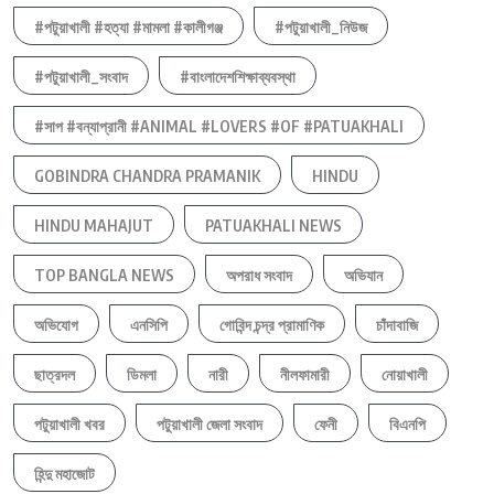
#পটুয়াখালী #হত্যা #মামলা #কালীগঞ্জ
#পটুয়াখালী_নিউজ
#পটুয়াখালী_সংবাদ
#বাংলাদেশশিক্ষাব্যবস্থা
#সাপ #বন্যাপ্রানী #ANIMAL #LOVERS #OF #PATUAKHALI
GOBINDRA CHANDRA PRAMANIK
HINDU
HINDU MAHAJUT
PATUAKHALI NEWS
TOP BANGLA NEWS
অপরাধ সংবাদ
অভিযান
অভিযোগ
এনসিপি
গোবিন্দ চন্দ্র প্রামাণিক
চাঁদাবাজি
ছাত্রদল
ডিমলা
নারী
নীলফামারী
নোয়াখালী
পটুয়াখালী খবর
পটুয়াখালী জেলা সংবাদ
ফেনী
বিএনপি
হিন্দু মহাজোট