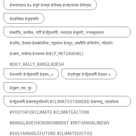
#কলাপাড়ায় #৬ #ফুট #লম্বা #বিষধর #পদ্মগোখরা #উদ্ধার
#চরবিজায় #কুয়াকাটা
#জাতীয়_নাগরিক_পার্টি #পটুয়াখালী_পদযাত্রা #জুলাই_গণঅভ্যুত্থান
#নাহিদ_ইসলাম #রাজনৈতিক_আন্দোলন #নতুন_রাজনীতি #সিস্টেম_পরিবর্তন
#জেলা_কার্যালয় #পথসভা #NCP_PATUAKHALI
#JULY_RALLY_BANGLADESH
#ডাকাতি #পটুয়াখালী #র‍্যাব_৮
#দূর্গাপুজা #পটুয়াখালী #র‍্যাব-৮
#নুরুল_হক_নুর
#পটুয়াখালী #জলবায়ুপরিবর্তন #CLIMATESTRIKEBD #জলবায়ু_ন্যায়বিচার
#YOUTHFORCLIMATE #CLIMATEACTION
#BANGLADESHENVIRONMENT #PATUAKHALINEWS
#SUSTAINABLEFUTURE #CLIMATEJUSTICE