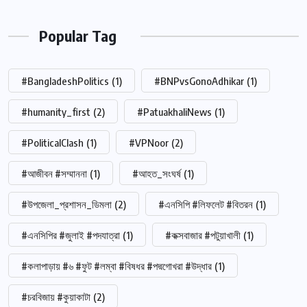
Popular Tag
#BangladeshPolitics
(1)
#BNPvsGonoAdhikar
(1)
#humanity_first
(2)
#PatuakhaliNews
(1)
#PoliticalClash
(1)
#VPNoor
(2)
#আজীবন #সম্মাননা
(1)
#আহত_সংঘর্ষ
(1)
#উপজেলা_প্রশাসন_ডিমলা
(2)
#এনসিপি #লিফলেট #বিতরন
(1)
#এনসিপির #জুলাই #পদযাত্রা
(1)
#কক্সবাজার #পটুয়াখালী
(1)
#কলাপাড়ায় #৬ #ফুট #লম্বা #বিষধর #পদ্মগোখরা #উদ্ধার
(1)
#চরবিজায় #কুয়াকাটা
(2)