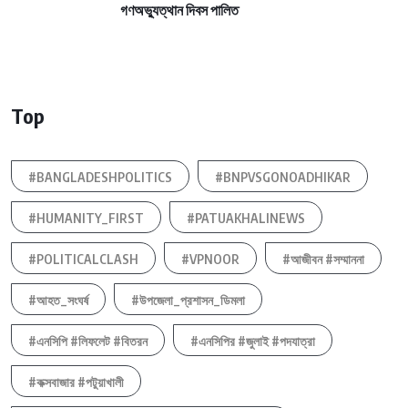
গণঅভ্যুত্থান দিবস পালিত
Top
#BANGLADESHPOLITICS
#BNPVSGONOADHIKAR
#HUMANITY_FIRST
#PATUAKHALINEWS
#POLITICALCLASH
#VPNOOR
#আজীবন #সম্মাননা
#আহত_সংঘর্ষ
#উপজেলা_প্রশাসন_ডিমলা
#এনসিপি #লিফলেট #বিতরন
#এনসিপির #জুলাই #পদযাত্রা
#কক্সবাজার #পটুয়াখালী