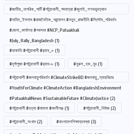
#জাতীয়_নাগরিক_পার্টি #পটুয়াখালী_পদযাত্রা #জুলাই_গণঅভ্যুত্থান
#নাহিদ_ইসলাম #রাজনৈতিক_আন্দোলন #নতুন_রাজনীতি #সিস্টেম_পরিবর্তন
#জেলা_কার্যালয় #পথসভা #NCP_Patuakhali
#July_Rally_Bangladesh
(1)
#ডাকাতি #পটুয়াখালী #র‍্যাব_৮
(1)
#দূর্গাপুজা #পটুয়াখালী #র‍্যাব-৮
(1)
#নুরুল_হক_নুর
(1)
#পটুয়াখালী #জলবায়ুপরিবর্তন #ClimateStrikeBD #জলবায়ু_ন্যায়বিচার
#YouthForClimate #ClimateAction #BangladeshEnvironment
#PatuakhaliNews #SustainableFuture #ClimateJustice
(2)
#পটুয়াখালী #হত্যা #মামলা #কালীগঞ্জ
(1)
#পটুয়াখালী_নিউজ
(2)
#পটুয়াখালী_সংবাদ
(2)
#বাংলাদেশশিক্ষাব্যবস্থা
(3)