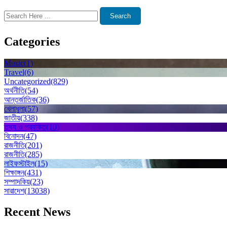
Search
Categories
Music
(1)
Travel
(6)
Uncategorized
(829)
অর্থনীতি
(54)
আন্তর্জাতিক
(36)
খেলাধুলা
(57)
জাতীয়
(338)
তথ্য ও প্রযুক্তি
(10)
বিনোদন
(47)
রাজনীতি
(201)
রাজনীতি
(285)
লাইফস্টাইল
(15)
শিক্ষাঙ্গন
(431)
সম্পাদকিয়
(23)
সারাদেশ
(13038)
Recent News