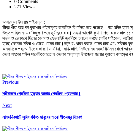
0 Comments
271 Views
আশরাফুল ইসলাম গাইবান্ধা :
তীব্র শীত আর ঘন কুয়াশায় গাইবান্ধার জনজীবন বিপর্যস্ত হয়ে পড়েছে। গত দুদিন হলো সূর্য
উত্তাপ ছিল না এর কিছুক্ষণ পরে সূর্য ডুবে যায়। সন্ধ্যা আগেই কুয়াশা পড়া শুরু সকাল ১১
সড়ক ও রেলপথে দিনের বেলায়ও হেডলাইট জ্বালিয়ে চলাচল করছে মোটর সাইকেল, অটোবাইক, 
হচ্ছে ক্ষেতের সরিষা ও বোরো ধানের চারা।হলুদ রং ধারণ করছে ধানের চারা এবং সরিষার 
অন্যদিকে প্রচন্ড শীতের কারণে ডায়রিয়া, সর্দি-কাশি, নিউমোনিয়ানসহ বিভিন্ন রোগে আক্
জেলা শহরের গাউন মার্কেটগুলোতে ও জেলার অন্যান্য উপজেলা গুলোর পুরাতন কাপড়ের বা
Previous
শ্রীমঙ্গলে প্রেমিকা হত্যার ঘটনায় প্রেমিক গ্রেফতার।
Next
লালমনিরহাটে সুবিধাবঞ্চিত মানুষের মাঝে শীতবস্ত্র বিতরণ