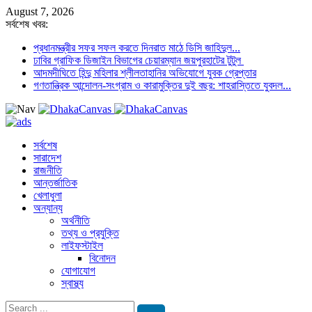
August 7, 2026
সর্বশেষ খবর:
প্রধানমন্ত্রীর সফর সফল করতে দিনরাত মাঠে ডিসি জাহিদুল...
ঢাবির গ্রাফিক ডিজাইন বিভাগের চেয়ারম্যান জয়পুরহাটের টুটুল
আদমদীঘিতে হিন্দু মহিলার শ্লীলতাহানির অভিযোগে যুবক গ্রেপ্তার
গণতান্ত্রিক আন্দোলন-সংগ্রাম ও কারামুক্তির দুই বছর: শাহরাস্তিতে যুবদল...
সর্বশেষ
সারাদেশ
রাজনীতি
আন্তর্জাতিক
খেলাধুলা
অন্যান্য
অর্থনীতি
তথ্য ও প্রযুক্তি
লাইফস্টাইল
বিনোদন
যোগাযোগ
স্বাস্থ্য