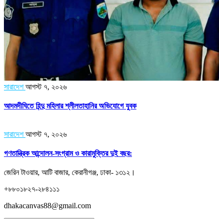
সারাদেশ
আগস্ট ৭, ২০২৬
আদমদীঘিতে হিন্দু মহিলার শ্লীলতাহানির অভিযোগে যুবক
সারাদেশ
আগস্ট ৭, ২০২৬
গণতান্ত্রিক আন্দোলন-সংগ্রাম ও কারামুক্তির দুই বছর:
জেরিন টাওয়ার, আটি বাজার, কেরানীগঞ্জ, ঢাকা- ১৩১২।
+৮৮০১৮২৭-২৮৪১১১
dhakacanvas88@gmail.com