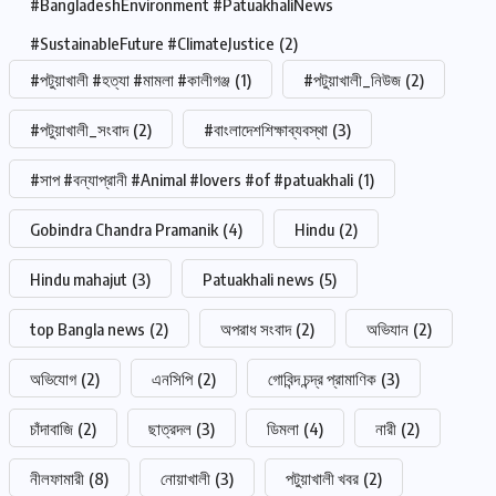
#BangladeshEnvironment #PatuakhaliNews
#SustainableFuture #ClimateJustice
(2)
#পটুয়াখালী #হত্যা #মামলা #কালীগঞ্জ
(1)
#পটুয়াখালী_নিউজ
(2)
#পটুয়াখালী_সংবাদ
(2)
#বাংলাদেশশিক্ষাব্যবস্থা
(3)
#সাপ #বন্যাপ্রানী #Animal #lovers #of #patuakhali
(1)
Gobindra Chandra Pramanik
(4)
Hindu
(2)
Hindu mahajut
(3)
Patuakhali news
(5)
top Bangla news
(2)
অপরাধ সংবাদ
(2)
অভিযান
(2)
অভিযোগ
(2)
এনসিপি
(2)
গোবিন্দ চন্দ্র প্রামাণিক
(3)
চাঁদাবাজি
(2)
ছাত্রদল
(3)
ডিমলা
(4)
নারী
(2)
নীলফামারী
(8)
নোয়াখালী
(3)
পটুয়াখালী খবর
(2)