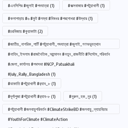
#এনসিপির #জুলাই #পদযাত্রা
(1)
#কক্সবাজার #পটুয়াখালী
(1)
#কলাপাড়ায় #৬ #ফুট #লম্বা #বিষধর #পদ্মগোখরা #উদ্ধার
(1)
#চরবিজায় #কুয়াকাটা
(2)
#জাতীয়_নাগরিক_পার্টি #পটুয়াখালী_পদযাত্রা #জুলাই_গণঅভ্যুত্থান
#নাহিদ_ইসলাম #রাজনৈতিক_আন্দোলন #নতুন_রাজনীতি #সিস্টেম_পরিবর্তন
#জেলা_কার্যালয় #পথসভা #NCP_Patuakhali
#July_Rally_Bangladesh
(1)
#ডাকাতি #পটুয়াখালী #র‍্যাব_৮
(1)
#দূর্গাপুজা #পটুয়াখালী #র‍্যাব-৮
(1)
#নুরুল_হক_নুর
(1)
#পটুয়াখালী #জলবায়ুপরিবর্তন #ClimateStrikeBD #জলবায়ু_ন্যায়বিচার
#YouthForClimate #ClimateAction