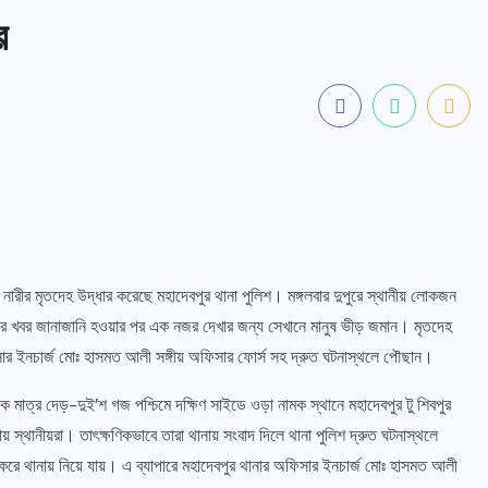
র
ারীর মৃতদেহ উদ্ধার করেছে মহাদেবপুর থানা পুলিশ। মঙ্গলবার দুপুরে স্থানীয় লোকজন
ার খবর জানাজানি হওয়ার পর এক নজর দেখার জন্য সেখানে মানুষ ভীড় জমান। মৃতদেহ
সার ইনচার্জ মোঃ হাসমত আলী সঙ্গীয় অফিসার ফোর্স সহ দ্রুত ঘটনাস্থলে পৌছান।
ে মাত্র দেড়-দুই’শ গজ পশ্চিমে দক্ষিণ সাইডে ওড়া নামক স্থানে মহাদেবপুর টু শিবপুর
স্থানীয়রা। তাৎক্ষণিকভাবে তারা থানায় সংবাদ দিলে থানা পুলিশ দ্রুত ঘটনাস্থলে
 করে থানায় নিয়ে যায়। এ ব্যাপারে মহাদেবপুর থানার অফিসার ইনচার্জ মোঃ হাসমত আলী