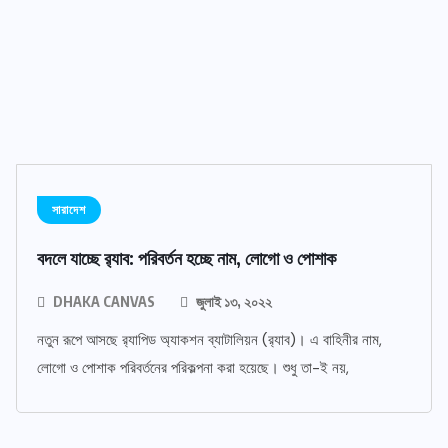
সারাদেশ
বদলে যাচ্ছে র‌্যাব: পরিবর্তন হচ্ছে নাম, লোগো ও পোশাক
DHAKA CANVAS
জুলাই ১৩, ২০২২
নতুন রূপে আসছে র‌্যাপিড অ্যাকশন ব্যাটালিয়ন (র‌্যাব)। এ বাহিনীর নাম,
লোগো ও পোশাক পরিবর্তনের পরিকল্পনা করা হয়েছে। শুধু তা-ই নয়,