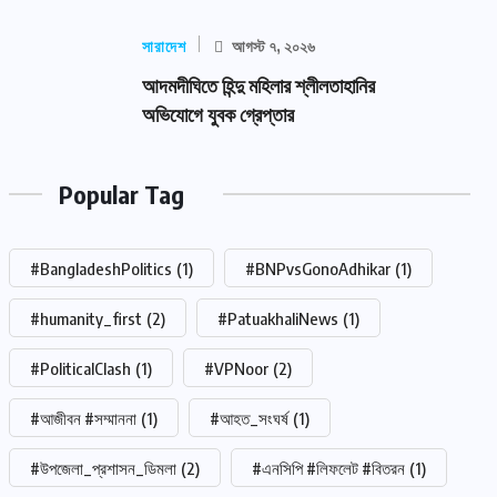
সারাদেশ
আগস্ট ৭, ২০২৬
আদমদীঘিতে হিন্দু মহিলার শ্লীলতাহানির
অভিযোগে যুবক গ্রেপ্তার
Popular Tag
#BangladeshPolitics
(1)
#BNPvsGonoAdhikar
(1)
#humanity_first
(2)
#PatuakhaliNews
(1)
#PoliticalClash
(1)
#VPNoor
(2)
#আজীবন #সম্মাননা
(1)
#আহত_সংঘর্ষ
(1)
#উপজেলা_প্রশাসন_ডিমলা
(2)
#এনসিপি #লিফলেট #বিতরন
(1)