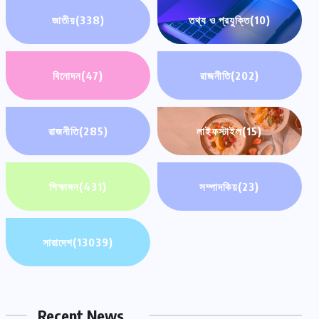
জাতীয়
(338)
তথ্য ও প্রযুক্তি
(10)
বিনোদন
(47)
রাজনীতি
(202)
রাজনীতি
(285)
লাইফস্টাইল
(15)
শিক্ষাঙ্গন
(431)
সম্পাদকিয়
(23)
সারাদেশ
(13039)
Recent News