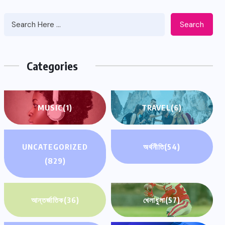
Search
Categories
MUSIC
(1)
TRAVEL
(6)
UNCATEGORIZED
অর্থনীতি
(54)
(829)
আন্তর্জাতিক
(36)
খেলাধুলা
(57)