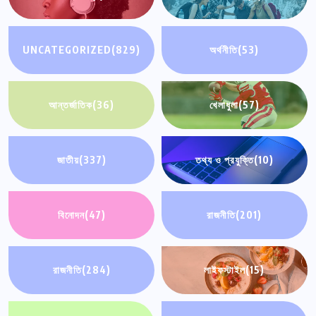
UNCATEGORIZED
(829)
অর্থনীতি
(53)
আন্তর্জাতিক
(36)
খেলাধুলা
(57)
জাতীয়
(337)
তথ্য ও প্রযুক্তি
(10)
বিনোদন
(47)
রাজনীতি
(201)
রাজনীতি
(284)
লাইফস্টাইল
(15)