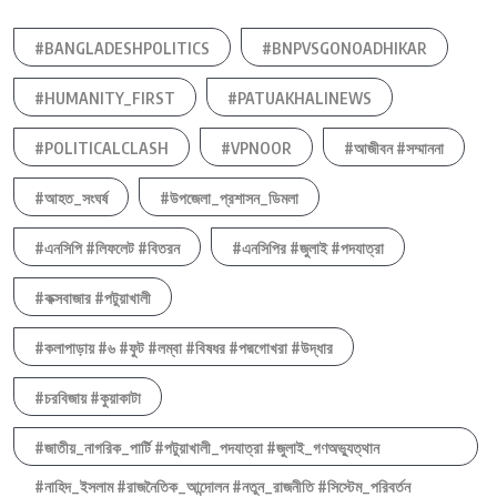
#BANGLADESHPOLITICS
#BNPVSGONOADHIKAR
#HUMANITY_FIRST
#PATUAKHALINEWS
#POLITICALCLASH
#VPNOOR
#আজীবন #সম্মাননা
#আহত_সংঘর্ষ
#উপজেলা_প্রশাসন_ডিমলা
#এনসিপি #লিফলেট #বিতরন
#এনসিপির #জুলাই #পদযাত্রা
#কক্সবাজার #পটুয়াখালী
#কলাপাড়ায় #৬ #ফুট #লম্বা #বিষধর #পদ্মগোখরা #উদ্ধার
#চরবিজায় #কুয়াকাটা
#জাতীয়_নাগরিক_পার্টি #পটুয়াখালী_পদযাত্রা #জুলাই_গণঅভ্যুত্থান
#নাহিদ_ইসলাম #রাজনৈতিক_আন্দোলন #নতুন_রাজনীতি #সিস্টেম_পরিবর্তন