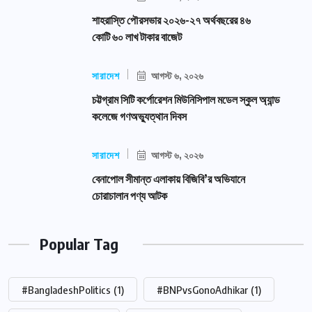
শাহরাস্তি পৌরসভার ২০২৬-২৭ অর্থবছরের ৪৬
কোটি ৬০ লাখ টাকার বাজেট
সারাদেশ
আগস্ট ৬, ২০২৬
চট্টগ্রাম সিটি কর্পোরেশন মিউনিসিপাল মডেল স্কুল অ্যান্ড
কলেজে গণঅভ্যুত্থান দিবস
সারাদেশ
আগস্ট ৬, ২০২৬
বেনাপোল সীমান্ত এলাকায় বিজিবি’র অভিযানে
চোরাচালান পণ্য আটক
Popular Tag
#BangladeshPolitics
(1)
#BNPvsGonoAdhikar
(1)