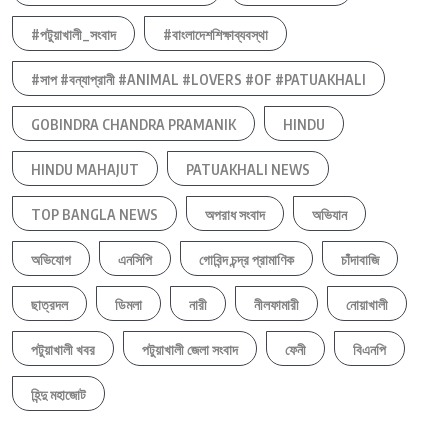
#পটুয়াখালী_সংবাদ
#বাংলাদেশশিক্ষাব্যবস্থা
#সাপ #বন্যাপ্রানী #ANIMAL #LOVERS #OF #PATUAKHALI
GOBINDRA CHANDRA PRAMANIK
HINDU
HINDU MAHAJUT
PATUAKHALI NEWS
TOP BANGLA NEWS
অপরাধ সংবাদ
অভিযান
অভিযোগ
এনসিপি
গোবিন্দ চন্দ্র প্রামাণিক
চাঁদাবাজি
ছাত্রদল
ডিমলা
নারী
নীলফামারী
নোয়াখালী
পটুয়াখালী খবর
পটুয়াখালী জেলা সংবাদ
ফেনী
বিএনপি
হিন্দু মহাজোট