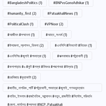
#BangladeshPolitics
(1)
#BNPvsGonoAdhikar
(1)
#humanity_first
(2)
#PatuakhaliNews
(1)
#PoliticalClash
(1)
#VPNoor
(2)
#আজীবন #সম্মাননা
(1)
#আহত_সংঘর্ষ
(1)
#উপজেলা_প্রশাসন_ডিমলা
(2)
#এনসিপি #লিফলেট #বিতরন
(1)
#এনসিপির #জুলাই #পদযাত্রা
(1)
#কক্সবাজার #পটুয়াখালী
(1)
#কলাপাড়ায় #৬ #ফুট #লম্বা #বিষধর #পদ্মগোখরা #উদ্ধার
(1)
#চরবিজায় #কুয়াকাটা
(2)
#জাতীয়_নাগরিক_পার্টি #পটুয়াখালী_পদযাত্রা #জুলাই_গণঅভ্যুত্থান
#নাহিদ_ইসলাম #রাজনৈতিক_আন্দোলন #নতুন_রাজনীতি #সিস্টেম_পরিবর্তন
#জেলা_কার্যালয় #পথসভা #NCP_Patuakhali