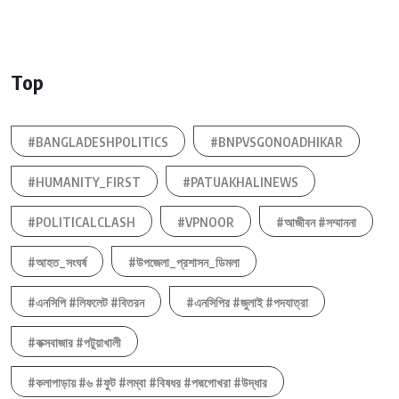
Top
#BANGLADESHPOLITICS
#BNPVSGONOADHIKAR
#HUMANITY_FIRST
#PATUAKHALINEWS
#POLITICALCLASH
#VPNOOR
#আজীবন #সম্মাননা
#আহত_সংঘর্ষ
#উপজেলা_প্রশাসন_ডিমলা
#এনসিপি #লিফলেট #বিতরন
#এনসিপির #জুলাই #পদযাত্রা
#কক্সবাজার #পটুয়াখালী
#কলাপাড়ায় #৬ #ফুট #লম্বা #বিষধর #পদ্মগোখরা #উদ্ধার