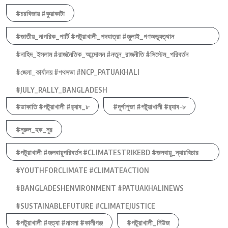
#চরবিজায় #কুয়াকাটা
#জাতীয়_নাগরিক_পার্টি #পটুয়াখালী_পদযাত্রা #জুলাই_গণঅভ্যুত্থান
#নাহিদ_ইসলাম #রাজনৈতিক_আন্দোলন #নতুন_রাজনীতি #সিস্টেম_পরিবর্তন
#জেলা_কার্যালয় #পথসভা #NCP_PATUAKHALI
#JULY_RALLY_BANGLADESH
#ডাকাতি #পটুয়াখালী #র‍্যাব_৮
#দূর্গাপুজা #পটুয়াখালী #র‍্যাব-৮
#নুরুল_হক_নুর
#পটুয়াখালী #জলবায়ুপরিবর্তন #CLIMATESTRIKEBD #জলবায়ু_ন্যায়বিচার
#YOUTHFORCLIMATE #CLIMATEACTION
#BANGLADESHENVIRONMENT #PATUAKHALINEWS
#SUSTAINABLEFUTURE #CLIMATEJUSTICE
#পটুয়াখালী #হত্যা #মামলা #কালীগঞ্জ
#পটুয়াখালী_নিউজ