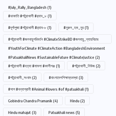
#July_Rally_Bangladesh
(1)
#ডাকাতি #পটুয়াখালী #র‍্যাব_৮
(1)
#দূর্গাপুজা #পটুয়াখালী #র‍্যাব-৮
(1)
#নুরুল_হক_নুর
(1)
#পটুয়াখালী #জলবায়ুপরিবর্তন #ClimateStrikeBD #জলবায়ু_ন্যায়বিচার
#YouthForClimate #ClimateAction #BangladeshEnvironment
#PatuakhaliNews #SustainableFuture #ClimateJustice
(2)
#পটুয়াখালী #হত্যা #মামলা #কালীগঞ্জ
(1)
#পটুয়াখালী_নিউজ
(2)
#পটুয়াখালী_সংবাদ
(2)
#বাংলাদেশশিক্ষাব্যবস্থা
(3)
#সাপ #বন্যাপ্রানী #Animal #lovers #of #patuakhali
(1)
Gobindra Chandra Pramanik
(4)
Hindu
(2)
Hindu mahajut
(3)
Patuakhali news
(5)