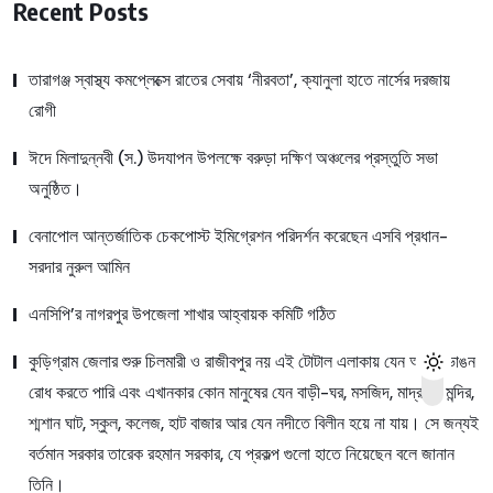
Recent Posts
তারাগঞ্জ স্বাস্থ্য কমপ্লেক্সে রাতের সেবায় ‘নীরবতা’, ক্যানুলা হাতে নার্সের দরজায়
রোগী
ঈদে মিলাদুন্নবী (স.) উদযাপন উপলক্ষে বরুড়া দক্ষিণ অঞ্চলের প্রস্তুতি সভা
অনুষ্ঠিত।
বেনাপোল আন্তর্জাতিক চেকপোস্ট ইমিগ্রেশন পরিদর্শন করেছেন এসবি প্রধান-
সরদার নুরুল আমিন
এনসিপি’র নাগরপুর উপজেলা শাখার আহ্বায়ক কমিটি গঠিত
কুড়িগ্রাম জেলার শুরু চিলমারী ও রাজীবপুর নয় এই টোটাল এলাকায় যেন আমরা ভাঙন
রোধ করতে পারি এবং এখানকার কোন মানুষের যেন বাড়ী-ঘর, মসজিদ, মাদ্রাসা, মন্দির,
শ্মশান ঘাট, স্কুল, কলেজ, হাট বাজার আর যেন নদীতে বিলীন হয়ে না যায়। সে জন্যই
বর্তমান সরকার তারেক রহমান সরকার, যে প্রকল্প গুলো হাতে নিয়েছেন বলে জানান
তিনি।