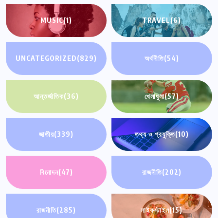
MUSIC
(1)
TRAVEL
(6)
UNCATEGORIZED
(829)
অর্থনীতি
(54)
আন্তর্জাতিক
(36)
খেলাধুলা
(57)
জাতীয়
(339)
তথ্য ও প্রযুক্তি
(10)
বিনোদন
(47)
রাজনীতি
(202)
রাজনীতি
(285)
লাইফস্টাইল
(15)