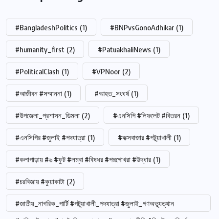
#BangladeshPolitics
(1)
#BNPvsGonoAdhikar
(1)
#humanity_first
(2)
#PatuakhaliNews
(1)
#PoliticalClash
(1)
#VPNoor
(2)
#আজীবন #সম্মাননা
(1)
#আহত_সংঘর্ষ
(1)
#উপজেলা_প্রশাসন_ডিমলা
(2)
#এনসিপি #লিফলেট #বিতরন
(1)
#এনসিপির #জুলাই #পদযাত্রা
(1)
#কক্সবাজার #পটুয়াখালী
(1)
#কলাপাড়ায় #৬ #ফুট #লম্বা #বিষধর #পদ্মগোখরা #উদ্ধার
(1)
#চরবিজায় #কুয়াকাটা
(2)
#জাতীয়_নাগরিক_পার্টি #পটুয়াখালী_পদযাত্রা #জুলাই_গণঅভ্যুত্থান