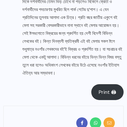
দিকে দর্শনার্থীদের তেমন ভিড় চোখে না পড়লেও বিকেলে ক্রেতা ও
দর্শনার্থীদের পদচারণায় মুখরিত ছিল পার্ক গেটের দু’পাশ। এ যেন
প্রতিদিনের তুলনায় আলাদা এক চিত্র। প্রতি বছর জাতীয় একুশে বই
মেলা সহ সরকারী বেসরকারীভাবে নানা স্থানে বই মেলার আয়োজন হয়।
সেই ষ্টলগুলোতে বিক্রয়ের জন্য প্রদর্শিত হয় দেশী বিদেশী বিভিন্ন
লেখকের বই। কিন্ত দিনব্যপী ব্যতিক্রমী এই বই মেলায় সকল ষ্টলে
শুধুমাত্র নওগাঁর লেখকদের বই’ই বিক্রয় ও প্রদর্শিত হয়। যা সচরাচর বই
মেলা থেকে একটু আলাদা। বিভিন্ন ধরনের বইয়ে ভিন্ন ভিন্ন বিষয় বস্তু
তুলে ধরা হলেও অধিকাংশ লেখকের বইয়ে উঠে এসেছে নওগাঁর ইতিহাস
ঐতিহ্য আর সম্ভাবনা।
Print 🖨