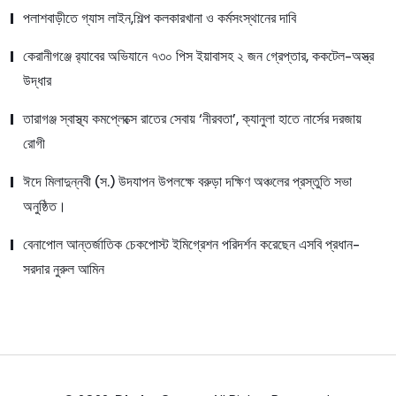
পলাশবাড়ীতে গ্যাস লাইন,শিল্প কলকারখানা ও কর্মসংস্থানের দাবি
কেরানীগঞ্জে র‍্যাবের অভিযানে ৭৩০ পিস ইয়াবাসহ ২ জন গ্রেপ্তার, ককটেল-অস্ত্র
উদ্ধার
তারাগঞ্জ স্বাস্থ্য কমপ্লেক্সে রাতের সেবায় ‘নীরবতা’, ক্যানুলা হাতে নার্সের দরজায়
রোগী
ঈদে মিলাদুন্নবী (স.) উদযাপন উপলক্ষে বরুড়া দক্ষিণ অঞ্চলের প্রস্তুতি সভা
অনুষ্ঠিত।
বেনাপোল আন্তর্জাতিক চেকপোস্ট ইমিগ্রেশন পরিদর্শন করেছেন এসবি প্রধান-
সরদার নুরুল আমিন