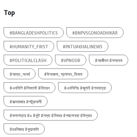
Top
#BANGLADESHPOLITICS
#BNPVSGONOADHIKAR
#HUMANITY_FIRST
#PATUAKHALINEWS
#POLITICALCLASH
#VPNOOR
#আজীবন #সম্মাননা
#আহত_সংঘর্ষ
#উপজেলা_প্রশাসন_ডিমলা
#এনসিপি #লিফলেট #বিতরন
#এনসিপির #জুলাই #পদযাত্রা
#কক্সবাজার #পটুয়াখালী
#কলাপাড়ায় #৬ #ফুট #লম্বা #বিষধর #পদ্মগোখরা #উদ্ধার
#চরবিজায় #কুয়াকাটা