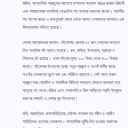
মজিদ, সাপ্তাহিক প্রজন্মের আলো’র সম্পাদক অধ্যক্ষ আব্দুর রহমান রিজভী
এবং সমাজসেবক তাসলিমা ফেরদৌস সহ অন্যরা বক্তব্য রাখেন। স্থানীয়
সহ পাশের বগুড়া ও জয়পুরহাট জেলা থেকে আগত লেখকদের আগমনে এক
মিলনমেলায় পরিণত হয়েছে।
মেলার আয়োজকরা জানান- বইমেলায় জেলার ৫০ জন লেখকের অন্তত
তিন শতাধিক বই স্থান পেয়েছে। গল্প, কবিতা, উপন্যাস, প্রবন্ধ ও
শিশুদের বই রয়েছে। এসব বইয়ের মুল্য ১০০ টাকা থেকে ৪০০ টাকার
মধ্যে। বইমেলার উদ্যেশ্য হচ্ছে নতুন প্রজন্ম ও নওগাঁ বাসীর কাছে
নওগাঁর লেখকদের তুলে ধরা এবং পরিচিত বাড়ানো। সেই সাথে তরুন
প্রজন্ম যারা মোবাইল ও সামাজিক বিভিন্ন মাধ্যমে যেভাবে আসক্ত হয়ে
পড়েছে তা থেকে বেরিয়ে এসে লেখালেখি ও শিল্প সাহিত্যে প্রতি উদ্বৃদ্ধ
করণের লক্ষ্যই এ মেলার মুল উদ্যেশ্য।
কবি, প্রাবন্ধিক, কথাসাহিত্যিক, চর্যাপদ গবেষক সহ নবীন ও প্রবীণ
সাহিত্যিক চেতনার লেখকগন। সাপ্তাহিক ছুটির দিন হওয়ায় সকালের