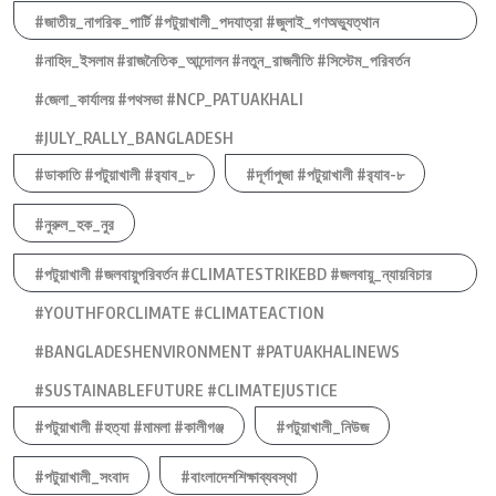
#জাতীয়_নাগরিক_পার্টি #পটুয়াখালী_পদযাত্রা #জুলাই_গণঅভ্যুত্থান
#নাহিদ_ইসলাম #রাজনৈতিক_আন্দোলন #নতুন_রাজনীতি #সিস্টেম_পরিবর্তন
#জেলা_কার্যালয় #পথসভা #NCP_PATUAKHALI
#JULY_RALLY_BANGLADESH
#ডাকাতি #পটুয়াখালী #র‍্যাব_৮
#দূর্গাপুজা #পটুয়াখালী #র‍্যাব-৮
#নুরুল_হক_নুর
#পটুয়াখালী #জলবায়ুপরিবর্তন #CLIMATESTRIKEBD #জলবায়ু_ন্যায়বিচার
#YOUTHFORCLIMATE #CLIMATEACTION
#BANGLADESHENVIRONMENT #PATUAKHALINEWS
#SUSTAINABLEFUTURE #CLIMATEJUSTICE
#পটুয়াখালী #হত্যা #মামলা #কালীগঞ্জ
#পটুয়াখালী_নিউজ
#পটুয়াখালী_সংবাদ
#বাংলাদেশশিক্ষাব্যবস্থা