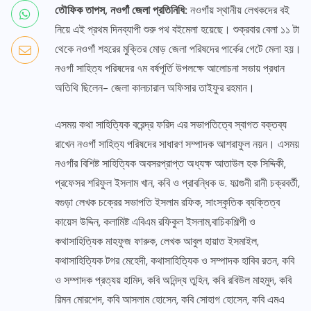
তৌফিক তাপস, নওগাঁ জেলা প্রতিনিধি:
নওগাঁয় স্থানীয় লেখকদের বই
নিয়ে এই প্রথম দিনব্যাপী শুরু পথ বইমেলা হয়েছে। শুক্রবার বেলা ১১ টা
থেকে নওগাঁ শহরের মুক্তির মোড় জেলা পরিষদের পার্কের গেটে মেলা হয়।
নওগাঁ সাহিত্য পরিষদের ৭ম বর্ষপূর্তি উপলক্ষে আলোচনা সভায় প্রধান
অতিথি ছিলেন- জেলা কালচারাল অফিসার তাইফুর রহমান।
এসময় কথা সাহিত্যিক বরেন্দ্র ফরিদ এর সভাপতিত্বে স্বাগত বক্তব্য
রাখেন নওগাঁ সাহিত্য পরিষদের সাধারণ সম্পাদক আশরাফুল নয়ন। এসময়
নওগাঁর বিশিষ্ট সাহিত্যিক অবসরপ্রাপ্ত অধ্যক্ষ আতাউল হক সিদ্দিকী,
প্রফেসর শরিফুল ইসলাম খান, কবি ও প্রাবন্ধিক ড. ফাল্গুনী রানী চক্রবর্তী,
বগুড়া লেখক চক্রের সভাপতি ইসলাম রফিক, সাংস্কৃতিক ব্যক্তিত্ব
কায়েস উদ্দিন, কলামিষ্ট এবিএম রফিকুল ইসলাম,বাচিকশিল্পী ও
কথাসাহিত্যিক মাহফুজ ফারুক, লেখক আবুল হায়াত ইসমাইল,
কথাসাহিত্যিক টগর মেহেদী, কথাসাহিত্যিক ও সম্পাদক হাবিব রতন, কবি
ও সম্পাদক প্রত্যয় হামিদ, কবি অনিন্দ্য তুহিন, কবি রবিউল মাহমুদ, কবি
রিমন মোরশেদ, কবি আসলাম হোসেন, কবি সোহাগ হোসেন, কবি এমএ