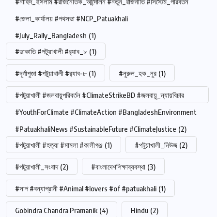
#নাহিদ_ইসলাম #রাজনৈতিক_আন্দোলন #নতুন_রাজনীতি #সিস্টেম_পরিবর্তন
#জেলা_কার্যালয় #পথসভা #NCP_Patuakhali
#July_Rally_Bangladesh
(1)
#ডাকাতি #পটুয়াখালী #র‍্যাব_৮
(1)
#দূর্গাপুজা #পটুয়াখালী #র‍্যাব-৮
(1)
#নুরুল_হক_নুর
(1)
#পটুয়াখালী #জলবায়ুপরিবর্তন #ClimateStrikeBD #জলবায়ু_ন্যায়বিচার
#YouthForClimate #ClimateAction #BangladeshEnvironment
#PatuakhaliNews #SustainableFuture #ClimateJustice
(2)
#পটুয়াখালী #হত্যা #মামলা #কালীগঞ্জ
(1)
#পটুয়াখালী_নিউজ
(2)
#পটুয়াখালী_সংবাদ
(2)
#বাংলাদেশশিক্ষাব্যবস্থা
(3)
#সাপ #বন্যাপ্রানী #Animal #lovers #of #patuakhali
(1)
Gobindra Chandra Pramanik
(4)
Hindu
(2)