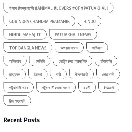
#সাপ #বন্যাপ্রানী #ANIMAL #LOVERS #OF #PATUAKHALI
GOBINDRA CHANDRA PRAMANIK
HINDU
HINDU MAHAJUT
PATUAKHALI NEWS
TOP BANGLA NEWS
অপরাধ সংবাদ
অভিযান
অভিযোগ
এনসিপি
গোবিন্দ চন্দ্র প্রামাণিক
চাঁদাবাজি
ছাত্রদল
ডিমলা
নারী
নীলফামারী
নোয়াখালী
পটুয়াখালী খবর
পটুয়াখালী জেলা সংবাদ
ফেনী
বিএনপি
হিন্দু মহাজোট
Recent Posts