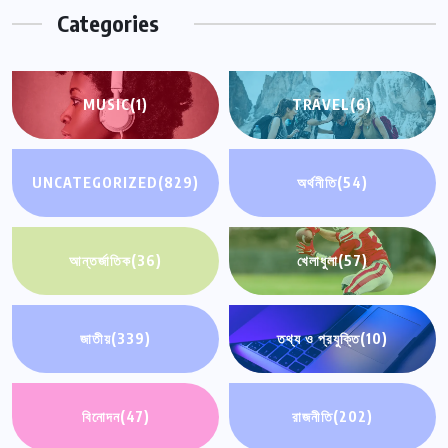
Categories
MUSIC
(1)
TRAVEL
(6)
UNCATEGORIZED
(829)
অর্থনীতি
(54)
আন্তর্জাতিক
(36)
খেলাধুলা
(57)
জাতীয়
(339)
তথ্য ও প্রযুক্তি
(10)
বিনোদন
(47)
রাজনীতি
(202)