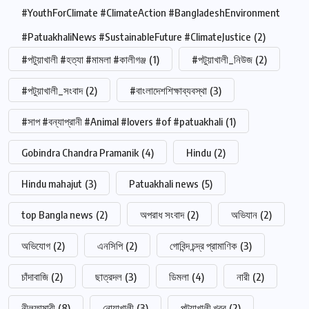
#YouthForClimate #ClimateAction #BangladeshEnvironment
#PatuakhaliNews #SustainableFuture #ClimateJustice
(2)
#পটুয়াখালী #হত্যা #মামলা #কালীগঞ্জ
(1)
#পটুয়াখালী_নিউজ
(2)
#পটুয়াখালী_সংবাদ
(2)
#বাংলাদেশশিক্ষাব্যবস্থা
(3)
#সাপ #বন্যাপ্রানী #Animal #lovers #of #patuakhali
(1)
Gobindra Chandra Pramanik
(4)
Hindu
(2)
Hindu mahajut
(3)
Patuakhali news
(5)
top Bangla news
(2)
অপরাধ সংবাদ
(2)
অভিযান
(2)
অভিযোগ
(2)
এনসিপি
(2)
গোবিন্দ চন্দ্র প্রামাণিক
(3)
চাঁদাবাজি
(2)
ছাত্রদল
(3)
ডিমলা
(4)
নারী
(2)
নীলফামারী
(8)
নোয়াখালী
(3)
পটুয়াখালী খবর
(2)