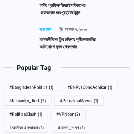
ঢাবির গ্রাফিক ডিজাইন বিভাগের
চেয়ারম্যান জয়পুরহাটের টুটুল
সারাদেশ
আগস্ট ৭, ২০২৬
আদমদীঘিতে হিন্দু মহিলার শ্লীলতাহানির
অভিযোগে যুবক গ্রেপ্তার
Popular Tag
#BangladeshPolitics
(1)
#BNPvsGonoAdhikar
(1)
#humanity_first
(2)
#PatuakhaliNews
(1)
#PoliticalClash
(1)
#VPNoor
(2)
#আজীবন #সম্মাননা
(1)
#আহত_সংঘর্ষ
(1)