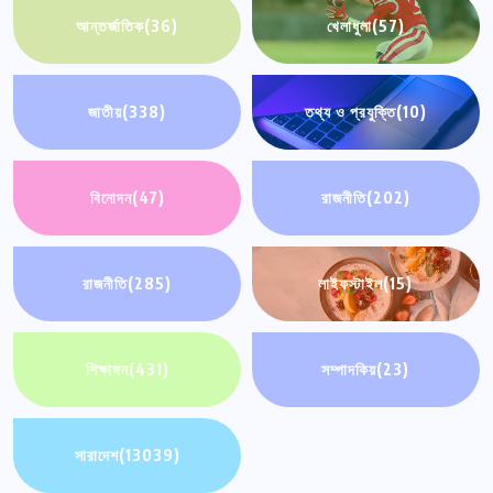
আন্তর্জাতিক
(36)
খেলাধুলা
(57)
জাতীয়
(338)
তথ্য ও প্রযুক্তি
(10)
বিনোদন
(47)
রাজনীতি
(202)
রাজনীতি
(285)
লাইফস্টাইল
(15)
শিক্ষাঙ্গন
(431)
সম্পাদকিয়
(23)
সারাদেশ
(13039)