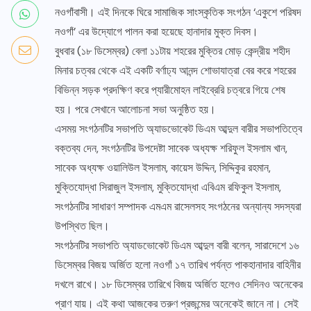
নওগাঁবাসী। এই দিনকে ঘিরে সামাজিক সাংস্কৃতিক সংগঠন ‘একুশে পরিষদ
নওগাঁ’ এর উদ্যোগে পালন করা হয়েছে হানাদার মুক্ত দিবস।
বুধবার (১৮ ডিসেম্বর) বেলা ১১টায় শহরের মুক্তির মোড় কেন্দ্রীয় শহীদ
মিনার চত্বর থেকে এই একটি বর্ণাঢ্য আনন্দ শোভাযাত্রা বের করে শহরের
বিভিন্ন সড়ক প্রদক্ষিণ করে প্যারীমোহন লাইব্রেরি চত্বরে গিয়ে শেষ
হয়। পরে সেখানে আলোচনা সভা অনুষ্ঠিত হয়।
এসময় সংগঠনটির সভাপতি অ্যাডভোকেট ডিএম আব্দুল বারীর সভাপতিত্বে
বক্তব্য দেন, সংগঠনটির উপদেষ্টা সাবেক অধ্যক্ষ শরিফুল ইসলাম খান,
সাবেক অধ্যক্ষ ওয়ালিউল ইসলাম, কায়েস উদ্দিন, সিদ্দিকুর রহমান,
মুক্তিযোদ্ধা সিরাজুল ইসলাম, মুক্তিযোদ্ধা এবিএম রফিকুল ইসলাম,
সংগঠনটির সাধারণ সম্পাদক এমএম রাসেলসহ সংগঠনের অন্যান্য সদস্যরা
উপস্থিত ছিল।
সংগঠনটির সভাপতি অ্যাডভোকেট ডিএম আব্দুল বারী বলেন, সারাদেশে ১৬
ডিসেম্বর বিজয় অর্জিত হলো নওগাঁ ১৭ তারিখ পর্যন্ত পাকহানাদার বাহিনীর
দখলে রাখে। ১৮ ডিসেম্বর তারিখে বিজয় অর্জিত হলেও সেদিনও অনেকের
প্রাণ যায়। এই কথা আজকের তরুণ প্রজন্মের অনেকেই জানে না। সেই