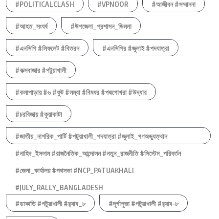
#POLITICALCLASH
#VPNOOR
#আজীবন #সম্মাননা
#আহত_সংঘর্ষ
#উপজেলা_প্রশাসন_ডিমলা
#এনসিপি #লিফলেট #বিতরন
#এনসিপির #জুলাই #পদযাত্রা
#কক্সবাজার #পটুয়াখালী
#কলাপাড়ায় #৬ #ফুট #লম্বা #বিষধর #পদ্মগোখরা #উদ্ধার
#চরবিজায় #কুয়াকাটা
#জাতীয়_নাগরিক_পার্টি #পটুয়াখালী_পদযাত্রা #জুলাই_গণঅভ্যুত্থান
#নাহিদ_ইসলাম #রাজনৈতিক_আন্দোলন #নতুন_রাজনীতি #সিস্টেম_পরিবর্তন
#জেলা_কার্যালয় #পথসভা #NCP_PATUAKHALI
#JULY_RALLY_BANGLADESH
#ডাকাতি #পটুয়াখালী #র‍্যাব_৮
#দূর্গাপুজা #পটুয়াখালী #র‍্যাব-৮