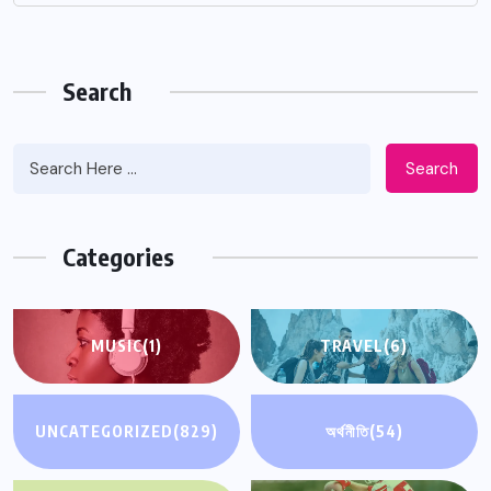
Search
Search
Categories
MUSIC
(1)
TRAVEL
(6)
UNCATEGORIZED
(829)
অর্থনীতি
(54)