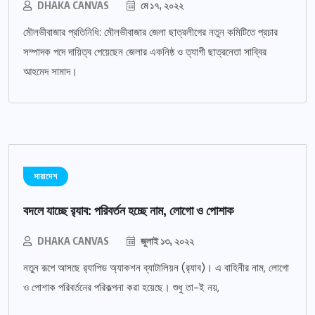
DHAKA CANVAS
মে ১৭, ২০২২
মৌলভীবাজার প্রতিনিধি: মৌলভীবাজার জেলা ছাত্রলীগের নতুন কমিটিতে প্রচার
সম্পাদক পদে দায়িত্ব পেয়েছেন জেলার একনিষ্ঠ ও ত্যাগী ছাত্রনেতা সাব্বির
আহমেদ সামাদ।
সারাদেশ
বদলে যাচ্ছে র‌্যাব: পরিবর্তন হচ্ছে নাম, লোগো ও পোশাক
DHAKA CANVAS
জুলাই ১৩, ২০২২
নতুন রূপে আসছে র‌্যাপিড অ্যাকশন ব্যাটালিয়ন (র‌্যাব)। এ বাহিনীর নাম, লোগো
ও পোশাক পরিবর্তনের পরিকল্পনা করা হয়েছে। শুধু তা-ই নয়,