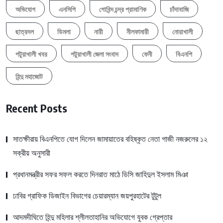
অভিযোগ
এনসিপি
গোবিন্দ চন্দ্র প্রামাণিক
চাঁদাবাজি
ছাত্রদল
ডিমলা
নারী
নীলফামারী
নোয়াখালী
পটুয়াখালী খবর
পটুয়াখালী জেলা সংবাদ
ফেনী
বিএনপি
হিন্দু মহাজোট
Recent Posts
সাতক্ষীরায় বিএনপিতে যোগ দিলেন জামায়াতের বহিষ্কৃত নেতা গাজী নজরুলের ১২
সক্রীয় অনুসারী
প্রধানমন্ত্রীর সফর সফল করতে দিনরাত মাঠে ডিসি জাহিদুল ইসলাম মিঞা
ঢাবির গ্রাফিক ডিজাইন বিভাগের চেয়ারম্যান জয়পুরহাটের টুটুল
আদমদীঘিতে হিন্দু মহিলার শ্লীলতাহানির অভিযোগে যুবক গ্রেপ্তার