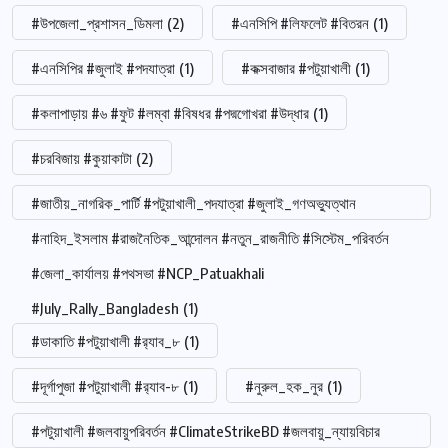
#উপজেলা_প্রশাসন_ডিমলা
(2)
#এনসিপি #লিফলেট #বিতরন
(1)
#এনসিপির #জুলাই #পদযাত্রা
(1)
#কক্সবাজার #পটুয়াখালী
(1)
#কলাপাড়ায় #৬ #ফুট #লম্বা #বিষধর #পদ্মগোখরা #উদ্ধার
(1)
#চরবিজায় #কুয়াকাটা
(2)
#জাতীয়_নাগরিক_পার্টি #পটুয়াখালী_পদযাত্রা #জুলাই_গণঅভ্যুত্থান
#নাহিদ_ইসলাম #রাজনৈতিক_আন্দোলন #নতুন_রাজনীতি #সিস্টেম_পরিবর্তন
#জেলা_কার্যালয় #পথসভা #NCP_Patuakhali
#July_Rally_Bangladesh
(1)
#ডাকাতি #পটুয়াখালী #র‍্যাব_৮
(1)
#দূর্গাপুজা #পটুয়াখালী #র‍্যাব-৮
(1)
#নুরুল_হক_নুর
(1)
#পটুয়াখালী #জলবায়ুপরিবর্তন #ClimateStrikeBD #জলবায়ু_ন্যায়বিচার