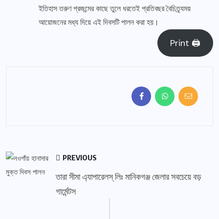
ইতিহাস তরুণ প্রজন্মের কাছে তুলে ধরতেই প্রতিবছর বৈচিত্র্যময়
আয়োজনের মধ্য দিয়ে এই দিবসটি পালন করা হয়।
Print 🖨
PREVIOUS
তারা সীমা এ্যাপারেলস্ লিঃ মানিকগঞ্জ জেলার সবচেয়ে বড়
গার্মেন্টস