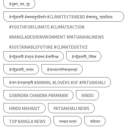
#নুরুল_হক_নুর
#পটুয়াখালী #জলবায়ুপরিবর্তন #CLIMATESTRIKEBD #জলবায়ু_ন্যায়বিচার
#YOUTHFORCLIMATE #CLIMATEACTION
#BANGLADESHENVIRONMENT #PATUAKHALINEWS
#SUSTAINABLEFUTURE #CLIMATEJUSTICE
#পটুয়াখালী #হত্যা #মামলা #কালীগঞ্জ
#পটুয়াখালী_নিউজ
#পটুয়াখালী_সংবাদ
#বাংলাদেশশিক্ষাব্যবস্থা
#সাপ #বন্যাপ্রানী #ANIMAL #LOVERS #OF #PATUAKHALI
GOBINDRA CHANDRA PRAMANIK
HINDU
HINDU MAHAJUT
PATUAKHALI NEWS
TOP BANGLA NEWS
অপরাধ সংবাদ
অভিযান