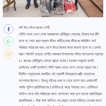
মশি উদ দৌলা রুবেল ফেনী:
সৌদি থেকে দেশে ফেরা পরশুরামের রেমিট্যান্স যোদ্ধার, নিজের ঘরে ঠাঁই
হলো না।সাত বছর প্রবাস জীবন কাটিয়ে,সারা জীবনের কষ্টার্জিত অর্থ
পরিবারে পাঠানোর পরও দেশে ফিরে নিজের জন্য জায়গা হলো না।এমনই
করুণ পরিণতি হয়েছে ফেনীর পরশুরাম উপজেলার পশ্চিম সাহেবনগর গ্রামের
৪২ বছরের রেমিট্যান্স যোদ্ধা আব্দুল হকের।গতকাল সন্ধ্যায় ফ্লাই
দুবাইয়ের একটি ফ্লাইটে সৌদি আরব থেকে দেশে ফেরেন আব্দুল হক।
দীর্ঘদিন অসুস্থতায় জর্জরিত এই প্রবাসী বিমানবন্দরে স্ত্রী-সন্তানের
অপেক্ষায় ছিলেন। কিন্তু তাঁদের দেখা না পেয়ে হতাশ হয়ে এয়ারপোর্ট
আর্মড পুলিশ ব্যাটালিয়ানের (এপিবিএন) কাছে সাহায্য চান।এপিবিএন
অফিস থেকে তাঁর পরিবারের সাথে যোগাযোগ করা হলে তাদের প্রতিক্রিয়া
হৃদয়বিদারক। তাঁরা সাফ জানিয়ে দেন,আব্দুল হকের দায়িত্ব নেওয়ার মতো