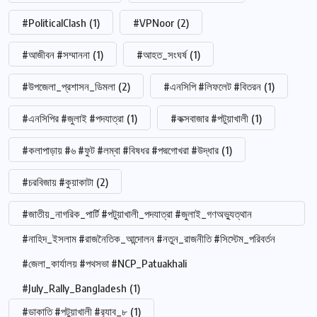
#PoliticalClash
(1)
#VPNoor
(2)
#আজীবন #সম্মাননা
(1)
#আহত_সংঘর্ষ
(1)
#উপজেলা_প্রশাসন_ডিমলা
(2)
#এনসিপি #লিফলেট #বিতরন
(1)
#এনসিপির #জুলাই #পদযাত্রা
(1)
#কক্সবাজার #পটুয়াখালী
(1)
#কলাপাড়ায় #৬ #ফুট #লম্বা #বিষধর #পদ্মগোখরা #উদ্ধার
(1)
#চরবিজায় #কুয়াকাটা
(2)
#জাতীয়_নাগরিক_পার্টি #পটুয়াখালী_পদযাত্রা #জুলাই_গণঅভ্যুত্থান
#নাহিদ_ইসলাম #রাজনৈতিক_আন্দোলন #নতুন_রাজনীতি #সিস্টেম_পরিবর্তন
#জেলা_কার্যালয় #পথসভা #NCP_Patuakhali
#July_Rally_Bangladesh
(1)
#ডাকাতি #পটুয়াখালী #র‍্যাব_৮
(1)