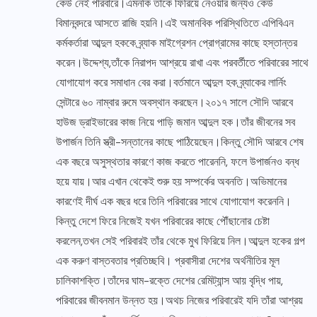
কেউ নেই পরিবারে।এমনকি তাঁকে ফিরিয়ে নেওয়ার জন্যও কেউ
বিমানবন্দরে আসতে রাজি হয়নি।এই অমানবিক পরিস্থিতিতে এপিবিএন
কর্মকর্তারা আব্দুল হককে ব্র্যাক মাইগ্রেশন প্রোগ্রামের কাছে হস্তান্তর
করেন।উদ্দেশ্য,তাঁকে নিরাপদ আশ্রয়ে রাখা এবং পরবর্তীতে পরিবারের সাথে
যোগাযোগ করে সমাধান বের করা।বর্তমানে আব্দুল হক ব্র্যাকের লার্নিং
সেন্টারে ৬০ নাম্বার রুমে অবস্থান করছেন।২০১৭ সালে সৌদি আরবে
হাউজ ড্রাইভারের কাজ নিয়ে পাড়ি জমান আব্দুল হক।তাঁর জীবনের সব
উপার্জন তিনি স্ত্রী-সন্তানের কাছে পাঠিয়েছেন।কিন্তু সৌদি আরবে শেষ
এক বছরে অসুস্থতার কারণে কাজ করতে পারেননি, ফলে উপার্জনও বন্ধ
হয়ে যায়।আর এখান থেকেই শুরু হয় সম্পর্কের অবনতি।অভিমানের
কারণেই দীর্ঘ এক বছর ধরে তিনি পরিবারের সাথে যোগাযোগ করেননি।
কিন্তু দেশে ফিরে নিজেই যখন পরিবারের কাছে পৌঁছানোর চেষ্টা
করলেন,তখন সেই পরিবারই তাঁর থেকে মুখ ফিরিয়ে নিল।আব্দুল হকের গল্প
এক করুণ বাস্তবতার প্রতিচ্ছবি। প্রবাসীরা দেশের অর্থনীতির মূল
চালিকাশক্তি।তাঁদের ঘাম-রক্তে দেশের রেমিট্যান্স আয় বৃদ্ধি পায়,
পরিবারের জীবনমান উন্নত হয়।অথচ নিজের পরিবারেই যদি তাঁরা আশ্রয়