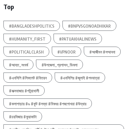
Top
#BANGLADESHPOLITICS
#BNPVSGONOADHIKAR
#HUMANITY_FIRST
#PATUAKHALINEWS
#POLITICALCLASH
#VPNOOR
#আজীবন #সম্মাননা
#আহত_সংঘর্ষ
#উপজেলা_প্রশাসন_ডিমলা
#এনসিপি #লিফলেট #বিতরন
#এনসিপির #জুলাই #পদযাত্রা
#কক্সবাজার #পটুয়াখালী
#কলাপাড়ায় #৬ #ফুট #লম্বা #বিষধর #পদ্মগোখরা #উদ্ধার
#চরবিজায় #কুয়াকাটা