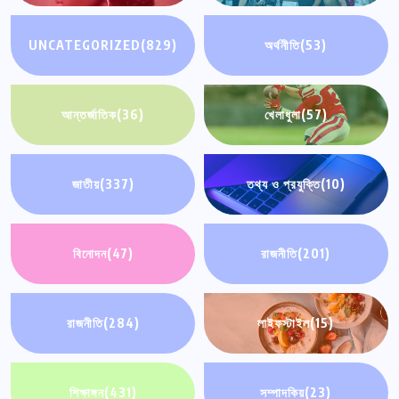
UNCATEGORIZED
(829)
অর্থনীতি
(53)
আন্তর্জাতিক
(36)
খেলাধুলা
(57)
জাতীয়
(337)
তথ্য ও প্রযুক্তি
(10)
বিনোদন
(47)
রাজনীতি
(201)
রাজনীতি
(284)
লাইফস্টাইল
(15)
শিক্ষাঙ্গন
(431)
সম্পাদকিয়
(23)