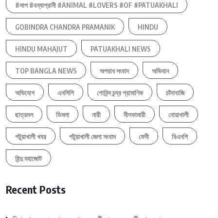
#সাপ #বন্যাপ্রানী #ANIMAL #LOVERS #OF #PATUAKHALI
GOBINDRA CHANDRA PRAMANIK
HINDU
HINDU MAHAJUT
PATUAKHALI NEWS
TOP BANGLA NEWS
অপরাধ সংবাদ
অভিযান
অভিযোগ
এনসিপি
গোবিন্দ চন্দ্র প্রামাণিক
চাঁদাবাজি
ছাত্রদল
ডিমলা
নারী
নীলফামারী
নোয়াখালী
পটুয়াখালী খবর
পটুয়াখালী জেলা সংবাদ
ফেনী
বিএনপি
হিন্দু মহাজোট
Recent Posts