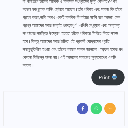
না পান,তবে তাঁদের আর্থিক ও মানসিক সংগ্রামের মূল্য কোথায়?এখন
আব্দুল হক ব্র্যাক লার্নিং সেন্টারে আছেন।তাঁর পরিবার এবং সমাজ কি তাঁকে
গ্রহণ করবে,নাকি আরও একটি মানবিক বিপর্যয়ের সাক্ষী হবে আমরা এমন
প্রশ্ন আমাদের সবার জন্যই গুরুত্বপূর্ণ।এপিবিএন,ব্র্যাক এবং অন্যান্য
সংগঠনের সমন্বিত উদ্যোগ হয়তো তাঁকে পরিবারে ফিরিয়ে দিতে সক্ষম
হবে।কিন্তু আমাদের সবার উচিত এই প্রবাসী যোদ্ধাদের প্রতি
সহানুভূতিশীল হওয়া এবং তাঁদের কষ্টকে সম্মান জানানো।আব্দুল হকের গল্প
কোনো বিচ্ছিন্ন ঘটনা নয়।এটি আমাদের সমাজের মূল্যবোধের একটি
আয়না।
Print