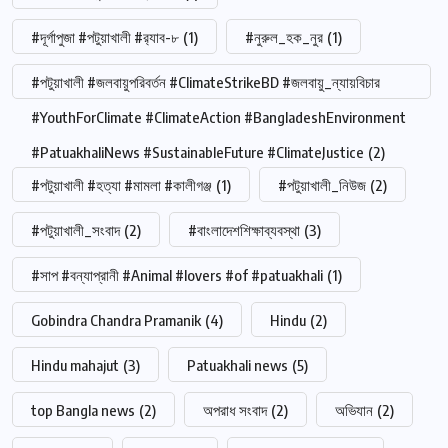
#দূর্গাপুজা #পটুয়াখালী #র‍্যাব-৮
(1)
#নুরুল_হক_নুর
(1)
#পটুয়াখালী #জলবায়ুপরিবর্তন #ClimateStrikeBD #জলবায়ু_ন্যায়বিচার
#YouthForClimate #ClimateAction #BangladeshEnvironment
#PatuakhaliNews #SustainableFuture #ClimateJustice
(2)
#পটুয়াখালী #হত্যা #মামলা #কালীগঞ্জ
(1)
#পটুয়াখালী_নিউজ
(2)
#পটুয়াখালী_সংবাদ
(2)
#বাংলাদেশশিক্ষাব্যবস্থা
(3)
#সাপ #বন্যাপ্রানী #Animal #lovers #of #patuakhali
(1)
Gobindra Chandra Pramanik
(4)
Hindu
(2)
Hindu mahajut
(3)
Patuakhali news
(5)
top Bangla news
(2)
অপরাধ সংবাদ
(2)
অভিযান
(2)