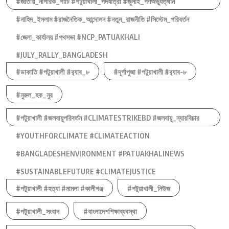
#জাতীয়_নাগরিক_পার্টি #পটুয়াখালী_পদযাত্রা #জুলাই_গণঅভ্যুত্থান
#নাহিদ_ইসলাম #রাজনৈতিক_আন্দোলন #নতুন_রাজনীতি #সিস্টেম_পরিবর্তন
#জেলা_কার্যালয় #পথসভা #NCP_PATUAKHALI
#JULY_RALLY_BANGLADESH
#ডাকাতি #পটুয়াখালী #র‍্যাব_৮
#দূর্গাপুজা #পটুয়াখালী #র‍্যাব-৮
#নুরুল_হক_নুর
#পটুয়াখালী #জলবায়ুপরিবর্তন #CLIMATESTRIKEBD #জলবায়ু_ন্যায়বিচার
#YOUTHFORCLIMATE #CLIMATEACTION
#BANGLADESHENVIRONMENT #PATUAKHALINEWS
#SUSTAINABLEFUTURE #CLIMATEJUSTICE
#পটুয়াখালী #হত্যা #মামলা #কালীগঞ্জ
#পটুয়াখালী_নিউজ
#পটুয়াখালী_সংবাদ
#বাংলাদেশশিক্ষাব্যবস্থা