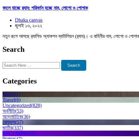
বদলে যাচ্ছে র‌্যাব: পরিবর্তন হচ্ছে নাম, লোগো ও পোশাক
Dhaka canvas
জুলাই ১৩, ২০২২
নতুন রূপে আসছে র‌্যাপিড অ্যাকশন ব্যাটালিয়ন (র‌্যাব)। এ বাহিনীর নাম, লোগো ও পোশাক 
Search
Search
Categories
Music
(1)
Travel
(6)
Uncategorized
(828)
অর্থনীতি
(53)
আন্তর্জাতিক
(36)
খেলাধুলা
(57)
জাতীয়
(337)
তথ্য ও প্রযুক্তি
(10)
বিনোদন
(47)