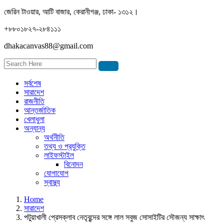
জেরিন টাওয়ার, আটি বাজার, কেরানীগঞ্জ, ঢাকা- ১৩১২।
+৮৮০১৮২৭-২৮৪১১১
dhakacanvas88@gmail.com
সর্বশেষ
সারাদেশ
রাজনীতি
আন্তর্জাতিক
খেলাধুলা
অন্যান্য
অর্থনীতি
তথ্য ও প্রযুক্তি
লাইফস্টাইল
বিনোদন
যোগাযোগ
স্বাস্থ্য
Home
সারাদেশ
পটুয়াখালী প্রেসক্লাব নেতৃবৃন্দের সঙ্গে লাল সবুজ সোসাইটির সৌজন্য সাক্ষাৎ