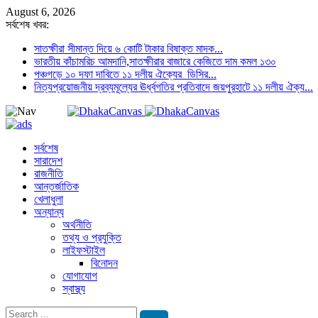
August 6, 2026
সর্বশেষ খবর:
সাতক্ষীরা সীমান্ত দিয়ে ৬ কোটি টাকার বিষাক্ত মাদক...
ভারতীয় কাঁচামরিচ আমদানি,সাতক্ষীরার বাজারে কেজিতে দাম কমল ১৩০
পঞ্চগড়ে ১০ দফা দাবিতে ১১ দলীয় ঐক্যের ডিসির...
নিত্যপ্রয়োজনীয় দ্রব্যমূল্যের ঊর্ধ্বগতির প্রতিবাদে জয়পুরহাটে ১১ দলীয় ঐক্য...
সর্বশেষ
সারাদেশ
রাজনীতি
আন্তর্জাতিক
খেলাধুলা
অন্যান্য
অর্থনীতি
তথ্য ও প্রযুক্তি
লাইফস্টাইল
বিনোদন
যোগাযোগ
স্বাস্থ্য