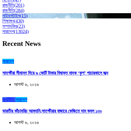
রাজনীতি
(201)
রাজনীতি
(284)
লাইফস্টাইল
(15)
শিক্ষাঙ্গন
(430)
সম্পাদকিয়
(23)
সারাদেশ
(13024)
Recent News
সারাদেশ
সাতক্ষীরা সীমান্ত দিয়ে ৬ কোটি টাকার বিষাক্ত মাদক ‘কুশ’ পাচারকালে জব্দ
আগস্ট ৬, ২০২৬
অর্থনীতি
সারাদেশ
ভারতীয় কাঁচামরিচ আমদানি,সাতক্ষীরার বাজারে কেজিতে দাম কমল ১৩০
আগস্ট ৬, ২০২৬