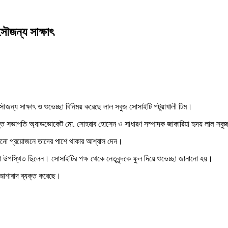
সৌজন্য সাক্ষাৎ
গে সৌজন্য সাক্ষাৎ ও শুভেচ্ছা বিনিময় করেছে লাল সবুজ সোসাইটি পটুয়াখালী টিম।
্ত সভাপতি অ্যাডভোকেট মো. সোহরাব হোসেন ও সাধারণ সম্পাদক জাকারিয়া হৃদয় লাল সবুজ সোসা
 কোনো প্রয়োজনে তাদের পাশে থাকার আশ্বাস দেন।
রা উপস্থিত ছিলেন। সোসাইটির পক্ষ থেকে নেতৃবৃন্দকে ফুল দিয়ে শুভেচ্ছা জানানো হয়।
 আশাবাদ ব্যক্ত করেছে।