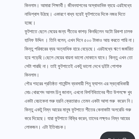
কিনলাম। আমারা শিক্ষার্থী। জীবনযাপনের অস্বাভাবিক ব্যয়ে এরইমধ্যে
নাভিশ্বাস উঠছে। একারণে বাধ্য হয়েই ফুটপাতের দিকে নজর দিতে
হচ্ছে।
ফুটপাতে ছেলে মেয়ের জন্য শীতের কাপড় কিনছিলেন অটো রিকশা চালক
হানিফ উদ্দিন । তিনি বলেন, এখন দিনে ৫০০ টাকাও আয় করতে পারি না।
কিন্তু পরিবারের ব্যয় অত্যাধিক হারে বেড়েছে। এরইমধ্যে ঋণে জর্জরিত
হয়ে পড়েছি।ছেলে মেয়ের বায়না ভালো দোকানে যাবে। কিন্তু এখন তো
সেটা পারছি না। তাই ফুটপাতেই একটু ভালো দেখে দুইটা পোশাক
কিনলাম।
পৌর শহরের প্রতিষ্ঠত গার্মেন্টস ব্যবসায়ী পিনু ফ্যাশন এর স্বত্বাধিকারী
মোঃ খোরশেদ আলম চিনু জানান, এখনো বিপণিবিতানের শীত উপলক্ষে খুব
একটা বেচাকেনা শুরু হয়নি ক্রেতারাও তেমন একটা আসা শুরু করেন নি।
কিন্তু একটু নিম্ন আয়ের মানুষ ফুটপাতে শীতের কেনাকাটা অলরেডি শুরু
করে দিয়েছে। যারা ফুটপাতে বিক্রি করেন, তাদের লক্ষ্যও নিম্ন আয়ের
লোকজন। এটা ইতিবাচক।