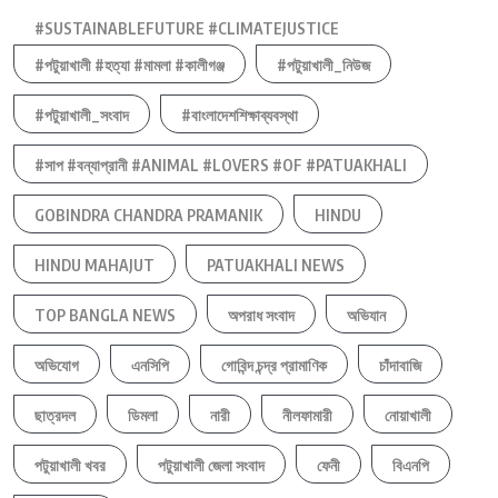
#SUSTAINABLEFUTURE #CLIMATEJUSTICE
#পটুয়াখালী #হত্যা #মামলা #কালীগঞ্জ
#পটুয়াখালী_নিউজ
#পটুয়াখালী_সংবাদ
#বাংলাদেশশিক্ষাব্যবস্থা
#সাপ #বন্যাপ্রানী #ANIMAL #LOVERS #OF #PATUAKHALI
GOBINDRA CHANDRA PRAMANIK
HINDU
HINDU MAHAJUT
PATUAKHALI NEWS
TOP BANGLA NEWS
অপরাধ সংবাদ
অভিযান
অভিযোগ
এনসিপি
গোবিন্দ চন্দ্র প্রামাণিক
চাঁদাবাজি
ছাত্রদল
ডিমলা
নারী
নীলফামারী
নোয়াখালী
পটুয়াখালী খবর
পটুয়াখালী জেলা সংবাদ
ফেনী
বিএনপি