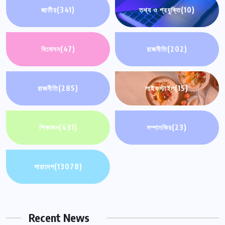
জাতীয়
(341)
তথ্য ও প্রযুক্তি
(10)
বিনোদন
(47)
রাজনীতি
(202)
রাজনীতি
(285)
লাইফস্টাইল
(15)
শিক্ষাঙ্গন
(431)
সম্পাদকিয়
(23)
সারাদেশ
(13078)
Recent News