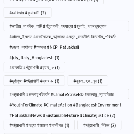
#চরবিজায় #কুয়াকাটা
(2)
#জাতীয়_নাগরিক_পার্টি #পটুয়াখালী_পদযাত্রা #জুলাই_গণঅভ্যুত্থান
#নাহিদ_ইসলাম #রাজনৈতিক_আন্দোলন #নতুন_রাজনীতি #সিস্টেম_পরিবর্তন
#জেলা_কার্যালয় #পথসভা #NCP_Patuakhali
#July_Rally_Bangladesh
(1)
#ডাকাতি #পটুয়াখালী #র‍্যাব_৮
(1)
#দূর্গাপুজা #পটুয়াখালী #র‍্যাব-৮
(1)
#নুরুল_হক_নুর
(1)
#পটুয়াখালী #জলবায়ুপরিবর্তন #ClimateStrikeBD #জলবায়ু_ন্যায়বিচার
#YouthForClimate #ClimateAction #BangladeshEnvironment
#PatuakhaliNews #SustainableFuture #ClimateJustice
(2)
#পটুয়াখালী #হত্যা #মামলা #কালীগঞ্জ
(1)
#পটুয়াখালী_নিউজ
(2)