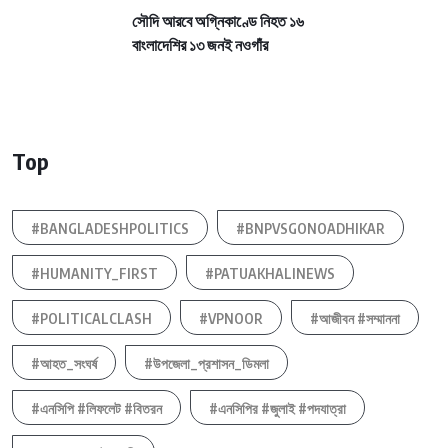
সৌদি আরবে অগ্নিকাণ্ডে নিহত ১৬
বাংলাদেশির ১৩ জনই নওগাঁর
Top
#BANGLADESHPOLITICS
#BNPVSGONOADHIKAR
#HUMANITY_FIRST
#PATUAKHALINEWS
#POLITICALCLASH
#VPNOOR
#আজীবন #সম্মাননা
#আহত_সংঘর্ষ
#উপজেলা_প্রশাসন_ডিমলা
#এনসিপি #লিফলেট #বিতরন
#এনসিপির #জুলাই #পদযাত্রা