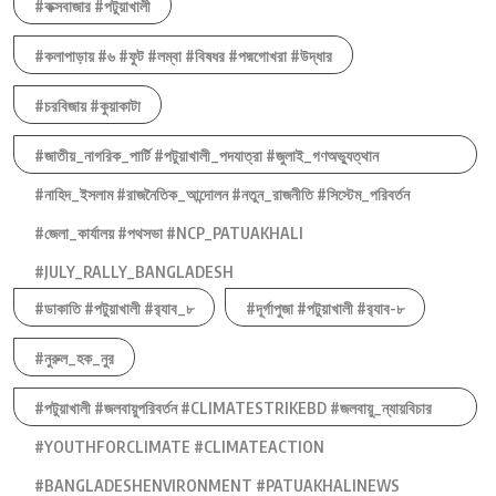
#কক্সবাজার #পটুয়াখালী
#কলাপাড়ায় #৬ #ফুট #লম্বা #বিষধর #পদ্মগোখরা #উদ্ধার
#চরবিজায় #কুয়াকাটা
#জাতীয়_নাগরিক_পার্টি #পটুয়াখালী_পদযাত্রা #জুলাই_গণঅভ্যুত্থান
#নাহিদ_ইসলাম #রাজনৈতিক_আন্দোলন #নতুন_রাজনীতি #সিস্টেম_পরিবর্তন
#জেলা_কার্যালয় #পথসভা #NCP_PATUAKHALI
#JULY_RALLY_BANGLADESH
#ডাকাতি #পটুয়াখালী #র‍্যাব_৮
#দূর্গাপুজা #পটুয়াখালী #র‍্যাব-৮
#নুরুল_হক_নুর
#পটুয়াখালী #জলবায়ুপরিবর্তন #CLIMATESTRIKEBD #জলবায়ু_ন্যায়বিচার
#YOUTHFORCLIMATE #CLIMATEACTION
#BANGLADESHENVIRONMENT #PATUAKHALINEWS