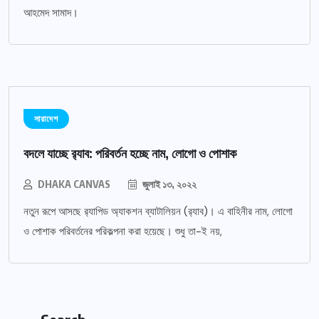
আহমেদ সামাদ।
সারাদেশ
বদলে যাচ্ছে র‌্যাব: পরিবর্তন হচ্ছে নাম, লোগো ও পোশাক
DHAKA CANVAS
জুলাই ১৩, ২০২২
নতুন রূপে আসছে র‌্যাপিড অ্যাকশন ব্যাটালিয়ন (র‌্যাব)। এ বাহিনীর নাম, লোগো
ও পোশাক পরিবর্তনের পরিকল্পনা করা হয়েছে। শুধু তা-ই নয়,