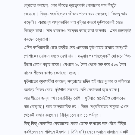
ক্রেতারা বলছেন, এবার শীতের প্রত্যেকটা পোশাকের দাম কিছুটা
বেড়েছে। নিম্ন-মধ্যবিত্তের জীবনযাপনের ব্যয় বেড়েছে। কিন্তু আয়
বাড়েনি। এরমধ্যে অস্বাভাবিক দাম বৃদ্ধির কারণে ফুটপাতকেই বেছে
নিচ্ছেন তারা। সাধ থাকলেও সাধ্যের কাছে তারা অসহায়- এমন মন্তব্যই
করছেন ক্রেতারা।
এদিন কাশিয়াবাড়ী রোড রাব্বীর মোর এলাকায় ফুটপাতের দু’ধারে অস্থায়ী
পোশাকের দোকান বসতে দেখা যায়। সন্ধ্যার পর প্রত্যেকটি দোকানে ভিড়
ছিলো চোখে পড়ার মতো। যেখানে ২০ টাকা থেকে শুরু করে ৫০০ টাকা
দামের শীতের কাপড় কেনাবেচা হচ্ছে।
ফুটপাতের ব্যবসায়ীরা বলছেন, সপ্তাহের দুদিন হাট বারে বুধবার ও শনিবারে
অনান্য দিনের চেয়ে ফুটপাত সবচেয়ে বেশি বেচাকেনা হয়ে থাকে।
আর শীতের জন্য এখন বেচাবিক্রি বেশি। ফুটপাত মার্কেটেও পোশাকের
দাম বেড়েছে। তবে অস্বাভাবিক নয়। নিম্ন-মধ্যবিত্তের মানুষরা এখান
থেকেই বাজার করছেন। বিক্রি চলে রাত ১১ পর্যন্ত।
কিছু কিছু দোকানিরা ক্রেতাদের ডেকে ডেকে কাপড়ের দাম হেঁকে বিক্রি
করছিলেন মো শহিদুল ইসলাম। তিনি রাব্বি মোরে ভ্যানে সাজানো একটি