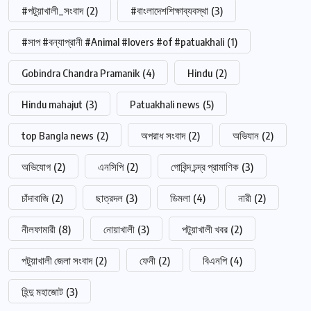
#পটুয়াখালী_সংবাদ
(2)
#বাংলাদেশশিক্ষাব্যবস্থা
(3)
#সাপ #বন্যাপ্রানী #Animal #lovers #of #patuakhali
(1)
Gobindra Chandra Pramanik
(4)
Hindu
(2)
Hindu mahajut
(3)
Patuakhali news
(5)
top Bangla news
(2)
অপরাধ সংবাদ
(2)
অভিযান
(2)
অভিযোগ
(2)
এনসিপি
(2)
গোবিন্দ চন্দ্র প্রামাণিক
(3)
চাঁদাবাজি
(2)
ছাত্রদল
(3)
ডিমলা
(4)
নারী
(2)
নীলফামারী
(8)
নোয়াখালী
(3)
পটুয়াখালী খবর
(2)
পটুয়াখালী জেলা সংবাদ
(2)
ফেনী
(2)
বিএনপি
(4)
হিন্দু মহাজোট
(3)