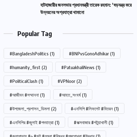
হাটহাজারীর জনসভায় প্রধানমন্ত্রী তারেক রহমান: ‘ষড়যন্ত্র করে
উন্নয়নের অগ্রযাত্রা থামানো
Popular Tag
#BangladeshPolitics
(1)
#BNPvsGonoAdhikar
(1)
#humanity_first
(2)
#PatuakhaliNews
(1)
#PoliticalClash
(1)
#VPNoor
(2)
#আজীবন #সম্মাননা
(1)
#আহত_সংঘর্ষ
(1)
#উপজেলা_প্রশাসন_ডিমলা
(2)
#এনসিপি #লিফলেট #বিতরন
(1)
#এনসিপির #জুলাই #পদযাত্রা
(1)
#কক্সবাজার #পটুয়াখালী
(1)
#কলাপাড়ায় #৬ #ফুট #লম্বা #বিষধর #পদ্মগোখরা #উদ্ধার
(1)