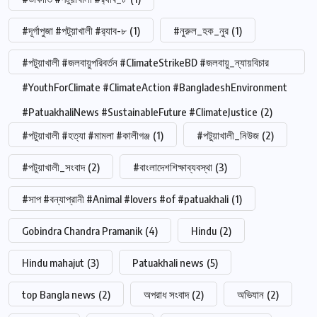
#দূর্গাপুজা #পটুয়াখালী #র‍্যাব-৮
(1)
#নুরুল_হক_নুর
(1)
#পটুয়াখালী #জলবায়ুপরিবর্তন #ClimateStrikeBD #জলবায়ু_ন্যায়বিচার
#YouthForClimate #ClimateAction #BangladeshEnvironment
#PatuakhaliNews #SustainableFuture #ClimateJustice
(2)
#পটুয়াখালী #হত্যা #মামলা #কালীগঞ্জ
(1)
#পটুয়াখালী_নিউজ
(2)
#পটুয়াখালী_সংবাদ
(2)
#বাংলাদেশশিক্ষাব্যবস্থা
(3)
#সাপ #বন্যাপ্রানী #Animal #lovers #of #patuakhali
(1)
Gobindra Chandra Pramanik
(4)
Hindu
(2)
Hindu mahajut
(3)
Patuakhali news
(5)
top Bangla news
(2)
অপরাধ সংবাদ
(2)
অভিযান
(2)