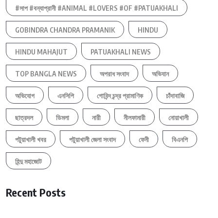
#সাপ #বন্যাপ্রানী #ANIMAL #LOVERS #OF #PATUAKHALI
GOBINDRA CHANDRA PRAMANIK
HINDU
HINDU MAHAJUT
PATUAKHALI NEWS
TOP BANGLA NEWS
অপরাধ সংবাদ
অভিযান
অভিযোগ
এনসিপি
গোবিন্দ চন্দ্র প্রামাণিক
চাঁদাবাজি
ছাত্রদল
ডিমলা
নারী
নীলফামারী
নোয়াখালী
পটুয়াখালী খবর
পটুয়াখালী জেলা সংবাদ
ফেনী
বিএনপি
হিন্দু মহাজোট
Recent Posts