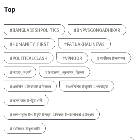
Top
#BANGLADESHPOLITICS
#BNPVSGONOADHIKAR
#HUMANITY_FIRST
#PATUAKHALINEWS
#POLITICALCLASH
#VPNOOR
#আজীবন #সম্মাননা
#আহত_সংঘর্ষ
#উপজেলা_প্রশাসন_ডিমলা
#এনসিপি #লিফলেট #বিতরন
#এনসিপির #জুলাই #পদযাত্রা
#কক্সবাজার #পটুয়াখালী
#কলাপাড়ায় #৬ #ফুট #লম্বা #বিষধর #পদ্মগোখরা #উদ্ধার
#চরবিজায় #কুয়াকাটা