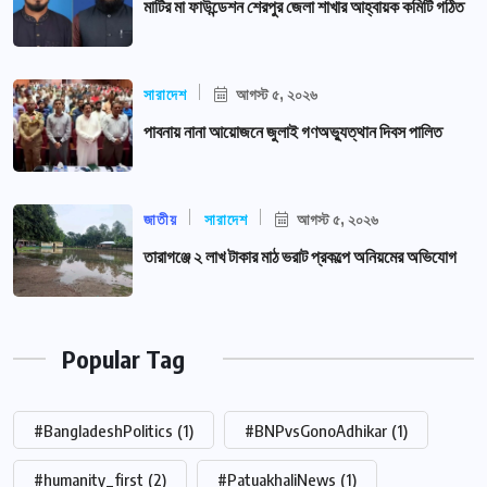
মাটির মা ফাউন্ডেশন শেরপুর জেলা শাখার আহ্বায়ক কমিটি গঠিত
সারাদেশ
আগস্ট ৫, ২০২৬
পাবনায় নানা আয়োজনে জুলাই গণঅভ্যুত্থান দিবস পালিত
জাতীয়
সারাদেশ
আগস্ট ৫, ২০২৬
তারাগঞ্জে ২ লাখ টাকার মাঠ ভরাট প্রকল্পে অনিয়মের অভিযোগ
Popular Tag
#BangladeshPolitics
(1)
#BNPvsGonoAdhikar
(1)
#humanity_first
(2)
#PatuakhaliNews
(1)