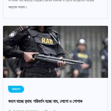
সম্পাদক পদে দায়িত্ব পেয়েছেন জেলার একনিষ্ঠ ও ত্যাগী ছাত্রনেতা সাব্বির
আহমেদ সামাদ।
সারাদেশ
বদলে যাচ্ছে র‌্যাব: পরিবর্তন হচ্ছে নাম, লোগো ও পোশাক