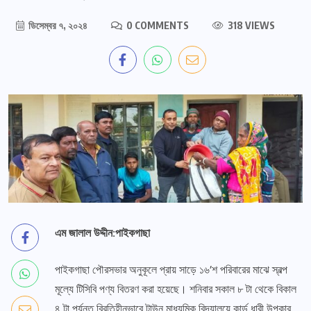
ডিসেম্বর ৭, ২০২৪
0 COMMENTS
318 VIEWS
এম জালাল উদ্দীন:পাইকগাছা
পাইকগাছা পৌরসভার অনুকূলে প্রায় সাড়ে ১৬’শ পরিবারের মাঝে স্বল্প
মূল্যে টিসিবি পণ্য বিতরণ করা হয়েছে। শনিবার সকাল ৮ টা থেকে বিকাল
৪ টা পর্যন্ত বিরতিহীনভাবে টাউন মাধ্যমিক বিদ্যালয়ে কার্ড ধারী উপকার