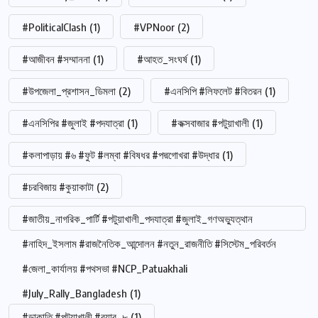
#PoliticalClash
(1)
#VPNoor
(2)
#আজীবন #সম্মাননা
(1)
#আহত_সংঘর্ষ
(1)
#উপজেলা_প্রশাসন_ডিমলা
(2)
#এনসিপি #লিফলেট #বিতরন
(1)
#এনসিপির #জুলাই #পদযাত্রা
(1)
#কক্সবাজার #পটুয়াখালী
(1)
#কলাপাড়ায় #৬ #ফুট #লম্বা #বিষধর #পদ্মগোখরা #উদ্ধার
(1)
#চরবিজায় #কুয়াকাটা
(2)
#জাতীয়_নাগরিক_পার্টি #পটুয়াখালী_পদযাত্রা #জুলাই_গণঅভ্যুত্থান
#নাহিদ_ইসলাম #রাজনৈতিক_আন্দোলন #নতুন_রাজনীতি #সিস্টেম_পরিবর্তন
#জেলা_কার্যালয় #পথসভা #NCP_Patuakhali
#July_Rally_Bangladesh
(1)
#ডাকাতি #পটুয়াখালী #র‍্যাব_৮
(1)