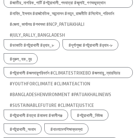
#জাতীয়_নাগরিক_পার্টি #পটুয়াখালী_পদযাত্রা #জুলাই_গণঅভ্যুত্থান
#নাহিদ_ইসলাম #রাজনৈতিক_আন্দোলন #নতুন_রাজনীতি #সিস্টেম_পরিবর্তন
#জেলা_কার্যালয় #পথসভা #NCP_PATUAKHALI
#JULY_RALLY_BANGLADESH
#ডাকাতি #পটুয়াখালী #র‍্যাব_৮
#দূর্গাপুজা #পটুয়াখালী #র‍্যাব-৮
#নুরুল_হক_নুর
#পটুয়াখালী #জলবায়ুপরিবর্তন #CLIMATESTRIKEBD #জলবায়ু_ন্যায়বিচার
#YOUTHFORCLIMATE #CLIMATEACTION
#BANGLADESHENVIRONMENT #PATUAKHALINEWS
#SUSTAINABLEFUTURE #CLIMATEJUSTICE
#পটুয়াখালী #হত্যা #মামলা #কালীগঞ্জ
#পটুয়াখালী_নিউজ
#পটুয়াখালী_সংবাদ
#বাংলাদেশশিক্ষাব্যবস্থা