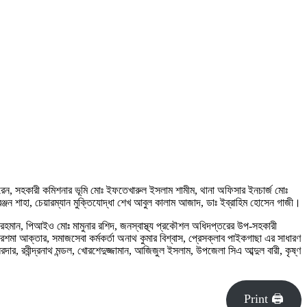
ন, সহকারী কমিশনার ভূমি মোঃ ইফতেখারুল ইসলাম শামীম, থানা অফিসার ইনচার্জ মোঃ
 রঞ্জন শাহা, চেয়ারম্যান মুক্তিযোদ্ধা শেখ আবুল কালাম আজাদ, ডাঃ ইব্রাহিম হোসেন গাজী।
 রহমান, পিআইও মোঃ মামুনার রশিদ, জনস্বাস্থ্য প্রকৌশল অধিদপ্তরের উপ-সহকারী
রেশমা আক্তার, সমাজসেবা কর্মকর্তা অনাথ কুমার বিশ্বাস, প্রেসক্লাব পাইকগাছা এর সাধারণ
ার, রবীন্দ্রনাথ মন্ডল, খোরশেদুজ্জামান, আজিজুল ইসলাম, উপজেলা সিএ আব্দুল বারী, কৃষ্ণ
Print 🖨