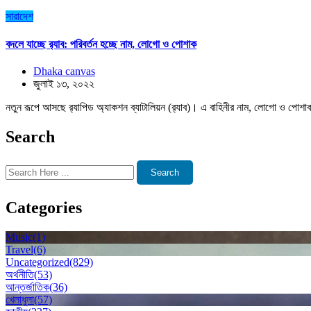
সারাদেশ
বদলে যাচ্ছে র‌্যাব: পরিবর্তন হচ্ছে নাম, লোগো ও পোশাক
Dhaka canvas
জুলাই ১৩, ২০২২
নতুন রূপে আসছে র‌্যাপিড অ্যাকশন ব্যাটালিয়ন (র‌্যাব)। এ বাহিনীর নাম, লোগো ও পোশাক 
Search
Search
Categories
Music
(1)
Travel
(6)
Uncategorized
(829)
অর্থনীতি
(53)
আন্তর্জাতিক
(36)
খেলাধুলা
(57)