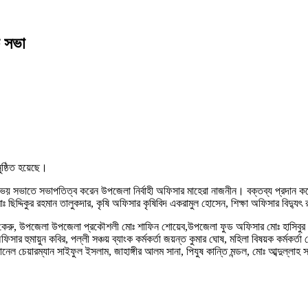
ক সভা
ষ্ঠিত হয়েছে।
 সভাতে সভাপতিত্ব করেন উপজেলা নির্বাহী অফিসার মাহেরা নাজনীন। বক্তব্য প্রদান করে
ছিদ্দিকুর রহমান তালুকদার, কৃষি অফিসার কৃষিবিদ একরামুল হোসেন, শিক্ষা অফিসার বিদ্যুৎ
ালাম কেরু, উপজেলা উপজেলা প্রকৌশলী মোঃ শাফিন শোয়েব,উপজেলা ফুড অফিসার মোঃ হাসিবুর
র হুমায়ুন কবির, পল্লী সঞ্চয় ব্যাংক কর্মকর্তা জয়ন্ত কুমার ঘোষ, মহিলা বিষয়ক কর্মকর্তা 
েয়ারম্যান সাইফুল ইসলাম, জাহাঙ্গীর আলম সানা, পিযুষ কান্তি মন্ডল, মোঃ আব্দুল্লাহ সরদ