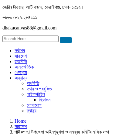
জেরিন টাওয়ার, আটি বাজার, কেরানীগঞ্জ, ঢাকা- ১৩১২।
+৮৮০১৮২৭-২৮৪১১১
dhakacanvas88@gmail.com
সর্বশেষ
সারাদেশ
রাজনীতি
আন্তর্জাতিক
খেলাধুলা
অন্যান্য
অর্থনীতি
তথ্য ও প্রযুক্তি
লাইফস্টাইল
বিনোদন
যোগাযোগ
স্বাস্থ্য
Home
সারাদেশ
পাইকগাছা উপজেলা আইনশৃঙ্খলা ও সমন্বয় কমিটির মাসিক সভা