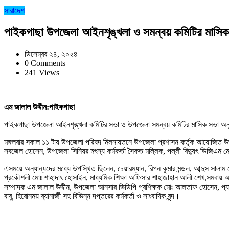
সারাদেশ
পাইকগাছা উপজেলা আইনশৃঙ্খলা ও সমন্বয় কমিটির মাসি
ডিসেম্বর ২৪, ২০২৪
0 Comments
241 Views
এম জালাল উদ্দীন:পাইকগাছা
পাইকগাছা উপজেলা আইনশৃঙ্খলা কমিটির সভা ও উপজেলা সমন্বয় কমিটির মাসিক সভা অনু
মঙ্গলবার সকাল ১১ টায় উপজেলা পরিষদ মিলনায়তনে উপজেলা প্রশাসন কর্তৃক আয়োজিত উভয়
সবজেল হোসেন, উপজেলা সিনিয়র মৎস্য কর্মকর্তা সৈকত মল্লিক, পল্লী বিদ্যুৎ ডিজিএম মোঃ 
এসময়ে অন্যান্যদের মধ্যে উপস্থিত ছিলেন, চেয়ারম্যান, রিপন কুমার মন্ডল, আব্দুস স
প্রকৌশলী মোঃ শাহাদাৎ হোসাইন, মাধ্যমিক শিক্ষা অফিসার শাহাজাহান আলী শেখ,সমবায় অফিসা
সম্পাদক এম জালাল উদ্দীন, উপজেলা আনসার ভিডিপি প্রশিক্ষক মোঃ আলতাফ হোসেন, প্যানেল চ
বাবু, হিরোনময় ব্যানার্জী সহ বিভিন্ন দপ্তরের কর্মকর্তা ও সাংবাদিক বৃন্দ।