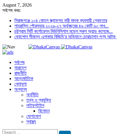
August 7, 2026
সর্বশেষ খবর:
সিরাজগঞ্জে ১০৪ বোতল স্ক্যাফসহ নারী মাদক ব্যবসায়ী গ্রেফতার
শাহরাস্তি পৌরসভার ২০২৬-২৭ অর্থবছরের ৪৬ কোটি ৬০ লাখ...
চট্টগ্রাম সিটি কর্পোরেশন মিউনিসিপাল মডেল স্কুল অ্যান্ড কলেজে...
বেনাপোল সীমান্ত এলাকায় বিজিবি’র অভিযানে চোরাচালান পণ্য আটক
সর্বশেষ
সারাদেশ
রাজনীতি
আন্তর্জাতিক
খেলাধুলা
অন্যান্য
অর্থনীতি
তথ্য ও প্রযুক্তি
লাইফস্টাইল
বিনোদন
যোগাযোগ
স্বাস্থ্য