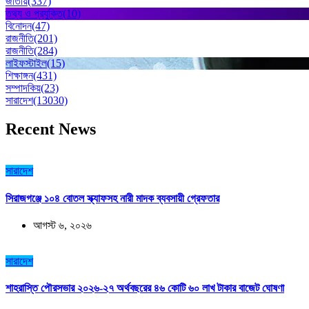
জাতীয়
(337)
তথ্য ও প্রযুক্তি
(10)
বিনোদন
(47)
রাজনীতি
(201)
রাজনীতি
(284)
লাইফস্টাইল
(15)
শিক্ষাঙ্গন
(431)
সম্পাদকিয়
(23)
সারাদেশ
(13030)
Recent News
সারাদেশ
সিরাজগঞ্জে ১০৪ বোতল স্ক্যাফসহ নারী মাদক ব্যবসায়ী গ্রেফতার
আগস্ট ৬, ২০২৬
সারাদেশ
শাহরাস্তি পৌরসভার ২০২৬-২৭ অর্থবছরের ৪৬ কোটি ৬০ লাখ টাকার বাজেট ঘোষণা