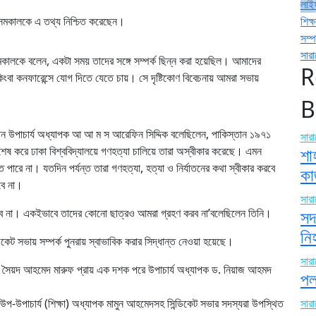
লাই
 সমকালকে এ তথ্য নিশ্চিত করেছেন।
শিক্ষ
সম্
সার
মকালকে বলেন, একটা সময় তাদের সঙ্গে সম্পর্ক ছিন্ন করা হয়েছিল। আমাদের
R
ংবা কনফারেন্সে যোগ দিতে যেতে চায়। সে দৃষ্টিকোণ বিবেচনায় আমরা সভায়
B
লীন উপাচার্য অধ্যাপক আ আ ম স আরেফিন সিদ্দিক বলেছিলেন, পাকিস্তান ১৯৭১
সার
বিশেষ করে ঢাকা বিশ্ববিদ্যালয়ে গণহত্যা চালিয়ে তারা অস্বীকার করেছে। এমন
শা
াখতে পারে না। যতদিন পর্যন্ত তারা গণহত্যা, হত্যা ও নির্যাতনের কথা স্বীকার করবে
কা
খবে না।
সার
য যাবে না। একইভাবে তাদের কোনো ছাত্রও আমরা গ্রহণ করব না’বলেছিলেন তিনি।
সদ
ন
িকেট সভায় সম্পর্ক পুনরায় স্বাভাবিক করার সিদ্ধান্ত নেওয়া হয়েছে।
সার
ার সৈয়দ আহমেদ মারুফ প্রায় এক দশক পরে উপাচার্য অধ্যাপক ড. নিয়াজ আহমদ
পল
 উপ-উপাচার্য (শিক্ষা) অধ্যাপক মামুন আহমেদসহ সিন্ডিকেট সভার সদস্যরা উপস্থিত
সার