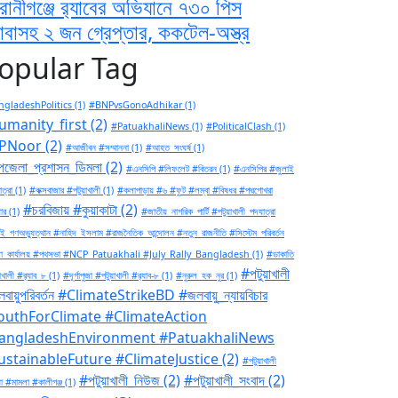
রানীগঞ্জে র‍্যাবের অভিযানে ৭৩০ পিস
াবাসহ ২ জন গ্রেপ্তার, ককটেল-অস্ত্র
opular Tag
gladeshPolitics
(1)
#BNPvsGonoAdhikar
(1)
umanity_first
(2)
#PatuakhaliNews
(1)
#PoliticalClash
(1)
PNoor
(2)
#আজীবন #সম্মাননা
(1)
#আহত_সংঘর্ষ
(1)
জেলা_প্রশাসন_ডিমলা
(2)
#এনসিপি #লিফলেট #বিতরন
(1)
#এনসিপির #জুলাই
ত্রা
(1)
#কক্সবাজার #পটুয়াখালী
(1)
#কলাপাড়ায় #৬ #ফুট #লম্বা #বিষধর #পদ্মগোখরা
#চরবিজায় #কুয়াকাটা
(2)
ার
(1)
#জাতীয়_নাগরিক_পার্টি #পটুয়াখালী_পদযাত্রা
ই_গণঅভ্যুত্থান #নাহিদ_ইসলাম #রাজনৈতিক_আন্দোলন #নতুন_রাজনীতি #সিস্টেম_পরিবর্তন
া_কার্যালয় #পথসভা #NCP_Patuakhali #July_Rally_Bangladesh
(1)
#ডাকাতি
#পটুয়াখালী
াখালী #র‍্যাব_৮
(1)
#দূর্গাপুজা #পটুয়াখালী #র‍্যাব-৮
(1)
#নুরুল_হক_নুর
(1)
বায়ুপরিবর্তন #ClimateStrikeBD #জলবায়ু_ন্যায়বিচার
outhForClimate #ClimateAction
angladeshEnvironment #PatuakhaliNews
ustainableFuture #ClimateJustice
(2)
#পটুয়াখালী
#পটুয়াখালী_নিউজ
(2)
#পটুয়াখালী_সংবাদ
(2)
া #মামলা #কালীগঞ্জ
(1)