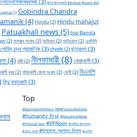
ংলাদেশশিক্ষাব্যবস্থা
(3)
#সাপ #বন্যাপ্রানী #Animal #lovers #of
Gobindra Chandra
tuakhali
(1)
ramanik
(4)
Hindu mahajut
Hindu
(2)
Patuakhali news
(5)
)
top Bangla
ws
(2)
অপরাধ সংবাদ
(2)
অভিযান
(2)
অভিযোগ
(2)
এনসিপি
গোবিন্দ চন্দ্র প্রামাণিক
(3)
ছাত্রদল
(3)
চাঁদাবাজি
(2)
নীলফামারী
(8)
মলা
(4)
নোয়াখালী
(3)
নারী
(2)
বিএনপি
াখালী খবর
(2)
পটুয়াখালী জেলা সংবাদ
(2)
ফেনী
(2)
)
হিন্দু মহাজোট
(3)
Top
#BangladeshPolitics
#BNPvsGonoAdhikar
সলাম
#humanity_first
#PatuakhaliNews
#VPNoor
#PoliticalClash
#আজীবন #সম্মাননা
#উপজেলা_প্রশাসন_ডিমলা
#আহত_সংঘর্ষ
#এনসিপি