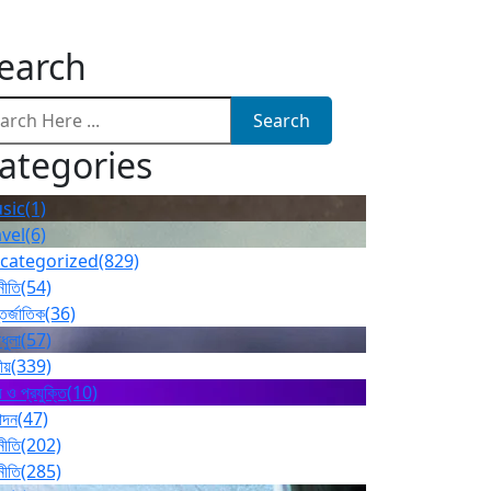
earch
Search
ategories
sic
(1)
avel
(6)
categorized
(829)
নীতি
(54)
তর্জাতিক
(36)
ধুলা
(57)
ীয়
(339)
 ও প্রযুক্তি
(10)
োদন
(47)
নীতি
(202)
নীতি
(285)