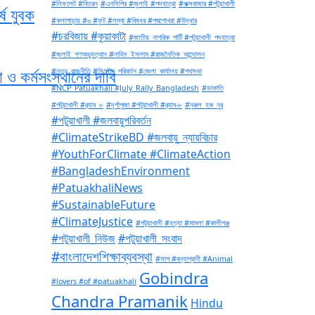
#লিফলেট #বিতরন
#এনসিপির #জুলাই #পদযাত্রা
#কক্সবাজার #পটুয়াখালী
ে যুবক
#কলাপাড়ায় #৬ #ফুট #লম্বা #বিষধর #পদ্মগোখরা #উদ্ধার
#চরবিজায় #কুয়াকাটা
#জাতীয়_নাগরিক_পার্টি #পটুয়াখালী_পদযাত্রা
#জুলাই_গণঅভ্যুত্থান #নাহিদ_ইসলাম #রাজনৈতিক_আন্দোলন
 ও কর্মসংস্থানের দাবি
#নতুন_রাজনীতি #সিস্টেম_পরিবর্তন #জেলা_কার্যালয় #পথসভা
#NCP_Patuakhali #July_Rally_Bangladesh
#ডাকাতি
#পটুয়াখালী #র‍্যাব_৮
#দূর্গাপুজা #পটুয়াখালী #র‍্যাব-৮
#নুরুল_হক_নুর
#পটুয়াখালী #জলবায়ুপরিবর্তন
#ClimateStrikeBD #জলবায়ু_ন্যায়বিচার
#YouthForClimate #ClimateAction
#BangladeshEnvironment
#PatuakhaliNews
#SustainableFuture
#ClimateJustice
#পটুয়াখালী #হত্যা #মামলা #কালীগঞ্জ
#পটুয়াখালী_নিউজ
#পটুয়াখালী_সংবাদ
#বাংলাদেশশিক্ষাব্যবস্থা
#সাপ #বন্যাপ্রানী #Animal
Gobindra
#lovers #of #patuakhali
Chandra Pramanik
Hindu