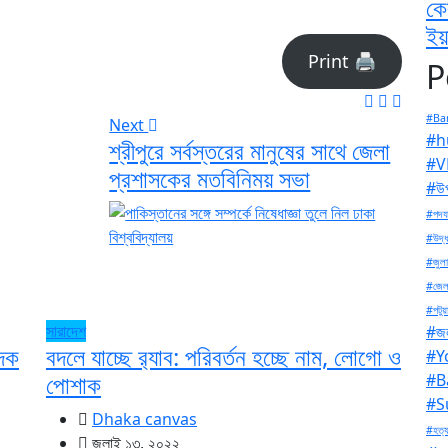
কে
ইয়
Print 🖨
P
#Ban
Next
#h
শ্রীপুরে সর্বস্তরের মানুষের সাথে জেলা
#V
প্রশাসকের মতবিনিময় সভা
#উপ
#পদযা
#উদ্ধ
#জুলা
#জেল
#পটুয়
সারাদেশ
#জল
াদক
বদলে যাচ্ছে র‌্যাব: পরিবর্তন হচ্ছে নাম, লোগো ও
#Y
পোশাক
#B
#S
Dhaka canvas
#হত্য
জুলাই ১৩, ২০২২