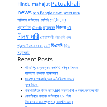
Patuakhali
Hindu mahajut
news
top Bangla news
অপরাধ সংবাদ
গোবিন্দ চন্দ্র
অভিযান
অভিযোগ
এনসিপি
ডিমলা
প্রামাণিক
ছাত্রদল
চাঁদাবাজি
নারী
নীলফামারী
নোয়াখালী
পটুয়াখালী খবর
বিএনপি
হিন্দু
পটুয়াখালী জেলা সংবাদ
ফেনী
মহাজোট
Recent Posts
শাহরাস্তি প্রেসক্লাব সভাপতি মঈনুল ইসলাম
কাজলের শ্বশুরের ইন্তেকাল
সদরপুরে মোটরসাইকেল অটোরিকশা সংঘর্ষে
যুবক নিহত
পলাশবাড়ীতে গ্যাস লাইন,শিল্প কলকারখানা ও কর্মসংস্থানের দাবি
কেরানীগঞ্জে র‍্যাবের অভিযানে ৭৩০ পিস
ইয়াবাসহ ২ জন গ্রেপ্তার, ককটেল-অস্ত্র