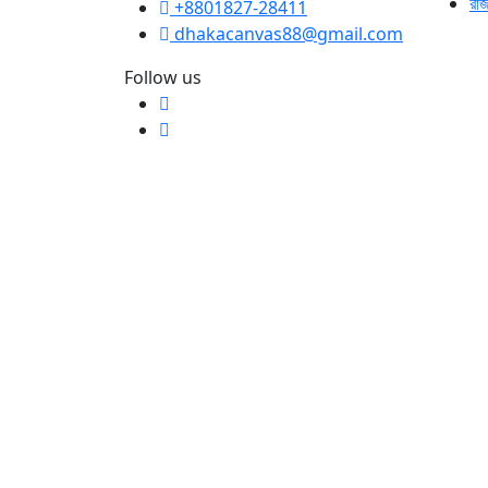
রা
+8801827-28411
dhakacanvas88@gmail.com
Follow us