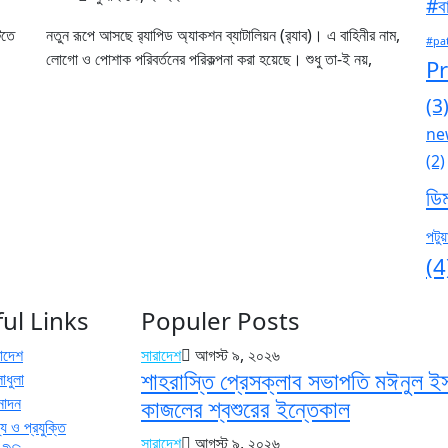
#বা
িতে
নতুন রূপে আসছে র‌্যাপিড অ্যাকশন ব্যাটালিয়ন (র‌্যাব)। এ বাহিনীর নাম,
#pa
লোগো ও পোশাক পরিবর্তনের পরিকল্পনা করা হয়েছে। শুধু তা-ই নয়,
P
(3
ne
(2)
ডি
পটুয়
(4
ul Links
Populer Posts
রাদেশ
সারাদেশ
আগস্ট ৯, ২০২৬
শাহরাস্তি প্রেসক্লাব সভাপতি মঈনুল ই
াধুলা
নোদন
কাজলের শ্বশুরের ইন্তেকাল
য ও প্রযুক্তি
সারাদেশ
আগস্ট ৯, ২০২৬