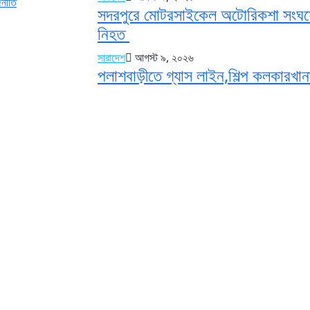
জনীতি
সদরপুরে মোটরসাইকেল অটোরিকশা সংঘর্ষ
নিহত
সারাদেশ
আগস্ট ৯, ২০২৬
পলাশবাড়ীতে গ্যাস লাইন,শিল্প কলকারখানা