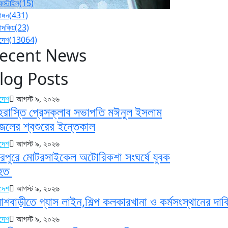
ফস্টাইল
(15)
াঙ্গন
(431)
পাদকিয়
(23)
াদেশ
(13064)
ecent News
log Posts
াদেশ
আগস্ট ৯, ২০২৬
হরাস্তি প্রেসক্লাব সভাপতি মঈনুল ইসলাম
জলের শ্বশুরের ইন্তেকাল
াদেশ
আগস্ট ৯, ২০২৬
রপুরে মোটরসাইকেল অটোরিকশা সংঘর্ষে যুবক
িহত
াদেশ
আগস্ট ৯, ২০২৬
াশবাড়ীতে গ্যাস লাইন,শিল্প কলকারখানা ও কর্মসংস্থানের দাব
াদেশ
আগস্ট ৯, ২০২৬