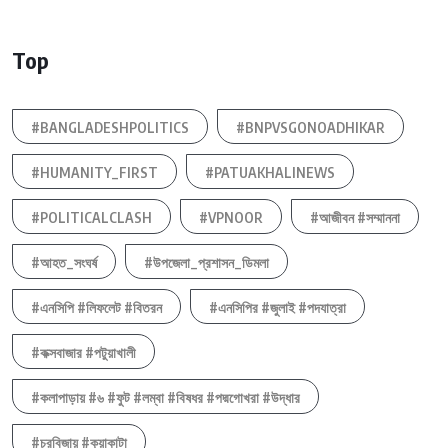
Top
#BANGLADESHPOLITICS
#BNPVSGONOADHIKAR
#HUMANITY_FIRST
#PATUAKHALINEWS
#POLITICALCLASH
#VPNOOR
#আজীবন #সম্মাননা
#আহত_সংঘর্ষ
#উপজেলা_প্রশাসন_ডিমলা
#এনসিপি #লিফলেট #বিতরন
#এনসিপির #জুলাই #পদযাত্রা
#কক্সবাজার #পটুয়াখালী
#কলাপাড়ায় #৬ #ফুট #লম্বা #বিষধর #পদ্মগোখরা #উদ্ধার
#চরবিজায় #কুয়াকাটা