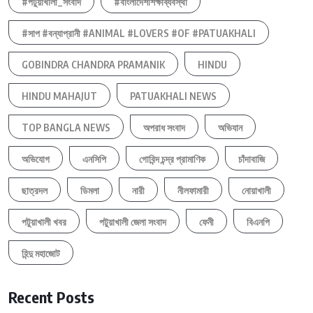
#পটুয়াখালী_সংবাদ
#বাংলাদেশশিক্ষাব্যবস্থা
#সাপ #বন্যাপ্রানী #ANIMAL #LOVERS #OF #PATUAKHALI
GOBINDRA CHANDRA PRAMANIK
HINDU
HINDU MAHAJUT
PATUAKHALI NEWS
TOP BANGLA NEWS
অপরাধ সংবাদ
অভিযান
অভিযোগ
এনসিপি
গোবিন্দ চন্দ্র প্রামাণিক
চাঁদাবাজি
ছাত্রদল
ডিমলা
নারী
নীলফামারী
নোয়াখালী
পটুয়াখালী খবর
পটুয়াখালী জেলা সংবাদ
ফেনী
বিএনপি
হিন্দু মহাজোট
Recent Posts