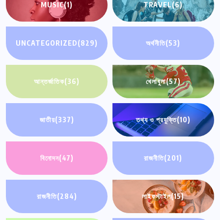
MUSIC
(1)
TRAVEL
(6)
UNCATEGORIZED
(829)
অর্থনীতি
(53)
আন্তর্জাতিক
(36)
খেলাধুলা
(57)
জাতীয়
(337)
তথ্য ও প্রযুক্তি
(10)
বিনোদন
(47)
রাজনীতি
(201)
রাজনীতি
(284)
লাইফস্টাইল
(15)