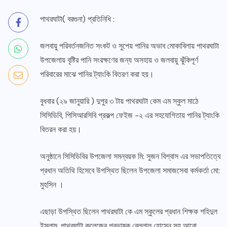
পাথরঘাটা( বরগুনা) প্রতিনিধি :
জলবায়ু পরিবর্তনজনিত সংকট ও সুপেয় পানির অভাব মোকাবিলায় পাথরঘাটা
উপজেলায় বৃষ্টির পানি সংরক্ষণের জন্য অসহায় ও জলবায়ু ঝুঁকিপূর্ণ
পরিবারের মাঝে পানির ট্যাংকি বিতরণ করা হয়।
বুধবার (২৯ জানুয়ারি ) দুপুর ৩ টায় পাথরঘাটা কেম এম স্কুল মাঠে
সিসিডিবি, পিসিআরসিবি প্রকল্প ফেইজ -২ এর সহযোগিতায় পানির ট্যাংকি
বিতরন করা হয়।
অনুষ্ঠানে সিসিডিবির উপজেলা সমন্বয়ক মি: সুজন বিশ্বাস এর সভাপতিত্বে
প্রধান অতিথি হিসেবে উপস্থিত ছিলেন উপজেলা সমাজসেবা কর্মকর্তা মো:
মুহসিন ।
এছাড়া উপস্থিত ছিলেন পাথরঘাটা কে এম স্কুলের প্রধান শিক্ষক শহিদুল
ইসলাম, পাথরঘাটা কলেজের প্রভাষক বেল্লাল হোসেন সহ আরো