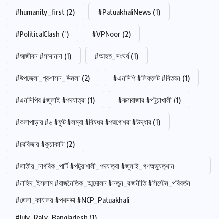
#humanity_first
(2)
#PatuakhaliNews
(1)
#PoliticalClash
(1)
#VPNoor
(2)
#আজীবন #সম্মাননা
(1)
#আহত_সংঘর্ষ
(1)
#উপজেলা_প্রশাসন_ডিমলা
(2)
#এনসিপি #লিফলেট #বিতরন
(1)
#এনসিপির #জুলাই #পদযাত্রা
(1)
#কক্সবাজার #পটুয়াখালী
(1)
#কলাপাড়ায় #৬ #ফুট #লম্বা #বিষধর #পদ্মগোখরা #উদ্ধার
(1)
#চরবিজায় #কুয়াকাটা
(2)
#জাতীয়_নাগরিক_পার্টি #পটুয়াখালী_পদযাত্রা #জুলাই_গণঅভ্যুত্থান
#নাহিদ_ইসলাম #রাজনৈতিক_আন্দোলন #নতুন_রাজনীতি #সিস্টেম_পরিবর্তন
#জেলা_কার্যালয় #পথসভা #NCP_Patuakhali
#July_Rally_Bangladesh
(1)