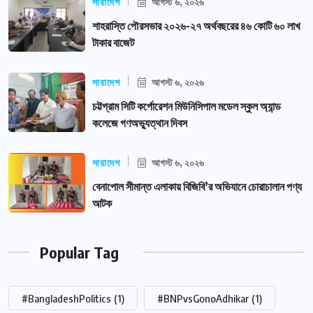
সারাদেশ
আগস্ট ৬, ২০২৬
শাহরাস্তি পৌরসভার ২০২৬-২৭ অর্থবছরের ৪৬ কোটি ৬০ লাখ
টাকার বাজেট
সারাদেশ
আগস্ট ৬, ২০২৬
চট্টগ্রাম সিটি কর্পোরেশন মিউনিসিপাল মডেল স্কুল অ্যান্ড
কলেজে গণঅভ্যুত্থান দিবস
সারাদেশ
আগস্ট ৬, ২০২৬
বেনাপোল সীমান্ত এলাকায় বিজিবি’র অভিযানে চোরাচালান পণ্য
আটক
Popular Tag
#BangladeshPolitics
(1)
#BNPvsGonoAdhikar
(1)