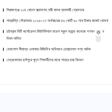
সিরাজগঞ্জে ১০৪ বোতল স্ক্যাফসহ নারী মাদক ব্যবসায়ী গ্রেফতার
শাহরাস্তি পৌরসভার ২০২৬-২৭ অর্থবছরের ৪৬ কোটি ৬০ লাখ টাকার বাজেট ঘোষণা
চট্টগ্রাম সিটি কর্পোরেশন মিউনিসিপাল মডেল স্কুল অ্যান্ড কলেজে গণঅভ্যুত্থান
দিবস পালিত
বেনাপোল সীমান্ত এলাকায় বিজিবি’র অভিযানে চোরাচালান পণ্য আটক
নেত্রকোনার দুর্গাপুরে ক্ষুদে শিক্ষার্থীদের মাঝে গাছের চারা বিতরণ
© 2022,
Dhaka Canvas
All Rights Reserved.
সম্পাদক:
মো: আরিফুল ইসলাম