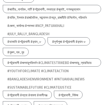
#জাতীয়_নাগরিক_পার্টি #পটুয়াখালী_পদযাত্রা #জুলাই_গণঅভ্যুত্থান
#নাহিদ_ইসলাম #রাজনৈতিক_আন্দোলন #নতুন_রাজনীতি #সিস্টেম_পরিবর্তন
#জেলা_কার্যালয় #পথসভা #NCP_PATUAKHALI
#JULY_RALLY_BANGLADESH
#ডাকাতি #পটুয়াখালী #র‍্যাব_৮
#দূর্গাপুজা #পটুয়াখালী #র‍্যাব-৮
#নুরুল_হক_নুর
#পটুয়াখালী #জলবায়ুপরিবর্তন #CLIMATESTRIKEBD #জলবায়ু_ন্যায়বিচার
#YOUTHFORCLIMATE #CLIMATEACTION
#BANGLADESHENVIRONMENT #PATUAKHALINEWS
#SUSTAINABLEFUTURE #CLIMATEJUSTICE
#পটুয়াখালী #হত্যা #মামলা #কালীগঞ্জ
#পটুয়াখালী_নিউজ