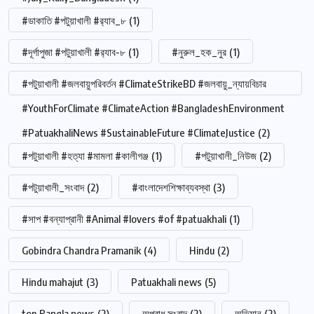
#ডাকাতি #পটুয়াখালী #র‍্যাব_৮
(1)
#দূর্গাপুজা #পটুয়াখালী #র‍্যাব-৮
(1)
#নুরুল_হক_নুর
(1)
#পটুয়াখালী #জলবায়ুপরিবর্তন #ClimateStrikeBD #জলবায়ু_ন্যায়বিচার
#YouthForClimate #ClimateAction #BangladeshEnvironment
#PatuakhaliNews #SustainableFuture #ClimateJustice
(2)
#পটুয়াখালী #হত্যা #মামলা #কালীগঞ্জ
(1)
#পটুয়াখালী_নিউজ
(2)
#পটুয়াখালী_সংবাদ
(2)
#বাংলাদেশশিক্ষাব্যবস্থা
(3)
#সাপ #বন্যাপ্রানী #Animal #lovers #of #patuakhali
(1)
Gobindra Chandra Pramanik
(4)
Hindu
(2)
Hindu mahajut
(3)
Patuakhali news
(5)
top Bangla news
(2)
অপরাধ সংবাদ
(2)
অভিযান
(2)