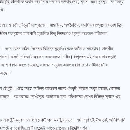
রাঘুরি, মালতীকে অবাক করে দিয়ে পলাশের উপহার দেয়া, স্বামী-স্ত্রীর খুনসুটি–সব কিছুই
কাটে।
সিনেমায় মালতী চরিত্রটি সংগ্রামের। সামাজিক, অর্থনৈতিক, মানসিক সংগ্রামের মধ্যে দিয়ে
বন সংগ্রামের পাশাপাশি প্রচলিত কিছু নিয়মকেও প্রশ্ন করেছেন পরিচালক।
ণিত। সত্য যেমন কঠিন, সিনেমার বিভিন্ন মুহূর্তও তেমন কঠিন ও সমস্যার। মালতীর
ংগ্রাম। মালতী চরিত্রটি একজন অন্তঃসত্ত্বা নারীর। বিশৃঙ্খল এই শহরে তার লড়াই
শি আমি প্রশ্ন করতে চেয়েছি, একজন মানুষের অস্তিস্ব কি ডেথ সার্টিফিকেট ও
লো আছে।’
াবীন চৌধুরী। এতে আরো অভিনয় করেছেন নাদের চৌধুরী, আজাদ আবুল কালাম, মোমেনা
হ অনেকে। গত বছরের সেপ্টেম্বর-অক্টোবরে ঢাকা-বরিশালসহ দেশের বিভিন্ন স্থানে এই
 এবং ইন্টারন্যাশনাল ফিল্ম ফেস্টিভাল অব ইন্ডিয়াতে। মর্যাদাপূর্ণ দুই উৎসবেই অফিশিয়ালি
ক্ষাপটে বানানো সিনেমাটি সহজেই বুঝতে পেরেছেন বিদেশি দর্শক।