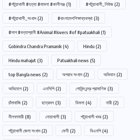
#পটুয়াখালী #হত্যা #মামলা #কালীগঞ্জ
(1)
#পটুয়াখালী_নিউজ
(2)
#পটুয়াখালী_সংবাদ
(2)
#বাংলাদেশশিক্ষাব্যবস্থা
(3)
#সাপ #বন্যাপ্রানী #Animal #lovers #of #patuakhali
(1)
Gobindra Chandra Pramanik
(4)
Hindu
(2)
Hindu mahajut
(3)
Patuakhali news
(5)
top Bangla news
(2)
অপরাধ সংবাদ
(2)
অভিযান
(2)
অভিযোগ
(2)
এনসিপি
(2)
গোবিন্দ চন্দ্র প্রামাণিক
(3)
চাঁদাবাজি
(2)
ছাত্রদল
(3)
ডিমলা
(4)
নারী
(2)
নীলফামারী
(8)
নোয়াখালী
(3)
পটুয়াখালী খবর
(2)
পটুয়াখালী জেলা সংবাদ
(2)
ফেনী
(2)
বিএনপি
(4)