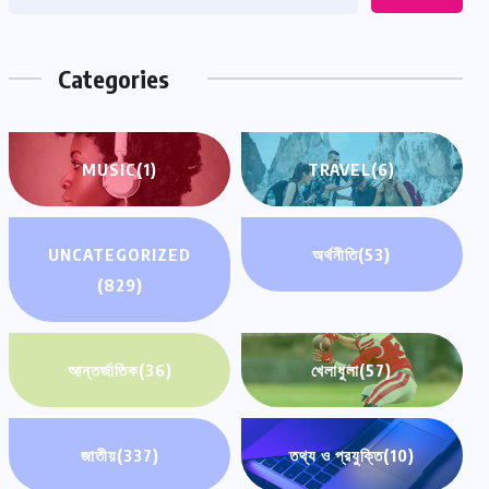
Categories
MUSIC
(1)
TRAVEL
(6)
UNCATEGORIZED
অর্থনীতি
(53)
(829)
আন্তর্জাতিক
(36)
খেলাধুলা
(57)
জাতীয়
(337)
তথ্য ও প্রযুক্তি
(10)