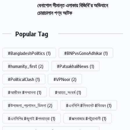
বেনাপোল সীমান্ত এলাকায় বিজিবি’র অভিযানে
চোরাচালান পণ্য আটক
Popular Tag
#BangladeshPolitics
(1)
#BNPvsGonoAdhikar
(1)
#humanity_first
(2)
#PatuakhaliNews
(1)
#PoliticalClash
(1)
#VPNoor
(2)
#আজীবন #সম্মাননা
(1)
#আহত_সংঘর্ষ
(1)
#উপজেলা_প্রশাসন_ডিমলা
(2)
#এনসিপি #লিফলেট #বিতরন
(1)
#এনসিপির #জুলাই #পদযাত্রা
(1)
#কক্সবাজার #পটুয়াখালী
(1)