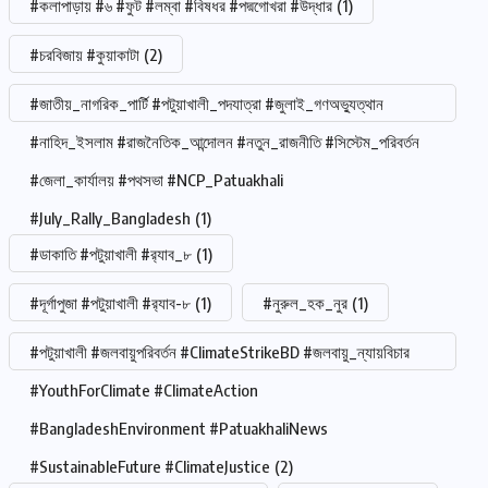
#কলাপাড়ায় #৬ #ফুট #লম্বা #বিষধর #পদ্মগোখরা #উদ্ধার
(1)
#চরবিজায় #কুয়াকাটা
(2)
#জাতীয়_নাগরিক_পার্টি #পটুয়াখালী_পদযাত্রা #জুলাই_গণঅভ্যুত্থান
#নাহিদ_ইসলাম #রাজনৈতিক_আন্দোলন #নতুন_রাজনীতি #সিস্টেম_পরিবর্তন
#জেলা_কার্যালয় #পথসভা #NCP_Patuakhali
#July_Rally_Bangladesh
(1)
#ডাকাতি #পটুয়াখালী #র‍্যাব_৮
(1)
#দূর্গাপুজা #পটুয়াখালী #র‍্যাব-৮
(1)
#নুরুল_হক_নুর
(1)
#পটুয়াখালী #জলবায়ুপরিবর্তন #ClimateStrikeBD #জলবায়ু_ন্যায়বিচার
#YouthForClimate #ClimateAction
#BangladeshEnvironment #PatuakhaliNews
#SustainableFuture #ClimateJustice
(2)