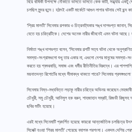
বিয়ে বার্ষিকী উপলক্ষে নৌকাতে ভাসতে ভাসতে কেক কাটা, সন্ধ্যায় একটু ঘো
চলছিল সুন্দর ছন্দে। হঠাৎই একটি মার্কেটে আগুন লাগার ঘটনায় সেই ছন্দ 
‘প্রিয় মালতী’ সিনেমার গল্পকার ও চিত্রনাট্যকার শঙ্খ দাশগুপ্ত জানান, 
যেতে হয় চরিত্রটিকে। দেশের অনেক নারীর জীবনেই এমন ঘটনা আছে। জী
নির্মাতা শঙ্খ দাশগুপ্ত বলেন, ’সিনেমার গল্পটি সত্য ঘটনা থেকে অনুপ্রা
সমস্যা-সংগ্রামগুলো শুধু তার একার না, এগুলো দেশর মানুষের সমস্যা-স
করতে হয় শ্বশুরবাড়ি, সমাজ এবং ধর্মীয় রীতিনীতির বিরুদ্ধে। এর পাশপা
ময়নাতদন্ত রিপোর্টের মধ্যে সীমাবদ্ধ থাকতে পারে? সিনেমায় প্রসঙ্গগু
সিনেমায় নিম্ন-মধ্যবিত্ত লড়াকু নারীর চরিত্রে অভিনয় করেছেন মেহজ
চৌধুরী, সমু চৌধুরী, আনিসুল হক বরুন, শাহজাহান সম্রাট, রিজভী রিজুস
ছবির শুটিং হয়েছে।
এরই মধ্যে সিনেমাটি প্রদর্শিত হয়েছে কায়রো আন্তর্জাতিক চলচ্চিত্র উৎসব
সিলেক্ট হওয়া ‘প্রিয় মালতী’ পেয়েছে ব্যাপক প্রশংসা। একদম দেশিয় প্রে