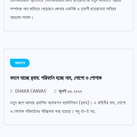
মৌলভীবাজার প্রতিনিধি: মৌলভীবাজার জেলা ছাত্রলীগের নতুন কমিটিতে প্রচার
সম্পাদক পদে দায়িত্ব পেয়েছেন জেলার একনিষ্ঠ ও ত্যাগী ছাত্রনেতা সাব্বির
আহমেদ সামাদ।
সারাদেশ
বদলে যাচ্ছে র‌্যাব: পরিবর্তন হচ্ছে নাম, লোগো ও পোশাক
DHAKA CANVAS
জুলাই ১৩, ২০২২
নতুন রূপে আসছে র‌্যাপিড অ্যাকশন ব্যাটালিয়ন (র‌্যাব)। এ বাহিনীর নাম, লোগো
ও পোশাক পরিবর্তনের পরিকল্পনা করা হয়েছে। শুধু তা-ই নয়,