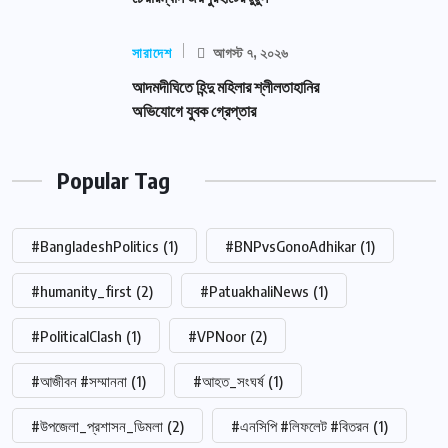
সারাদেশ
আগস্ট ৭, ২০২৬
আদমদীঘিতে হিন্দু মহিলার শ্লীলতাহানির
অভিযোগে যুবক গ্রেপ্তার
Popular Tag
#BangladeshPolitics
(1)
#BNPvsGonoAdhikar
(1)
#humanity_first
(2)
#PatuakhaliNews
(1)
#PoliticalClash
(1)
#VPNoor
(2)
#আজীবন #সম্মাননা
(1)
#আহত_সংঘর্ষ
(1)
#উপজেলা_প্রশাসন_ডিমলা
(2)
#এনসিপি #লিফলেট #বিতরন
(1)