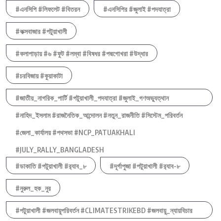
#এনসিপি #লিফলেট #বিতরন
#এনসিপির #জুলাই #পদযাত্রা
#কক্সবাজার #পটুয়াখালী
#কলাপাড়ায় #৬ #ফুট #লম্বা #বিষধর #পদ্মগোখরা #উদ্ধার
#চরবিজায় #কুয়াকাটা
#জাতীয়_নাগরিক_পার্টি #পটুয়াখালী_পদযাত্রা #জুলাই_গণঅভ্যুত্থান
#নাহিদ_ইসলাম #রাজনৈতিক_আন্দোলন #নতুন_রাজনীতি #সিস্টেম_পরিবর্তন
#জেলা_কার্যালয় #পথসভা #NCP_PATUAKHALI
#JULY_RALLY_BANGLADESH
#ডাকাতি #পটুয়াখালী #র‍্যাব_৮
#দূর্গাপুজা #পটুয়াখালী #র‍্যাব-৮
#নুরুল_হক_নুর
#পটুয়াখালী #জলবায়ুপরিবর্তন #CLIMATESTRIKEBD #জলবায়ু_ন্যায়বিচার