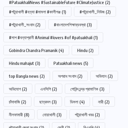
#PatuakhaliNews #SustainableFuture #ClimateJustice
(2)
#পটুয়াখালী #হত্যা #মামলা #কালীগঞ্জ
(1)
#পটুয়াখালী_নিউজ
(2)
#পটুয়াখালী_সংবাদ
(2)
#বাংলাদেশশিক্ষাব্যবস্থা
(3)
#সাপ #বন্যাপ্রানী #Animal #lovers #of #patuakhali
(1)
Gobindra Chandra Pramanik
(4)
Hindu
(2)
Hindu mahajut
(3)
Patuakhali news
(5)
top Bangla news
(2)
অপরাধ সংবাদ
(2)
অভিযান
(2)
অভিযোগ
(2)
এনসিপি
(2)
গোবিন্দ চন্দ্র প্রামাণিক
(3)
চাঁদাবাজি
(2)
ছাত্রদল
(3)
ডিমলা
(4)
নারী
(2)
নীলফামারী
(8)
নোয়াখালী
(3)
পটুয়াখালী খবর
(2)
পটুয়াখালী জেলা সংবাদ
(2)
ফেনী
(2)
বিএনপি
(4)