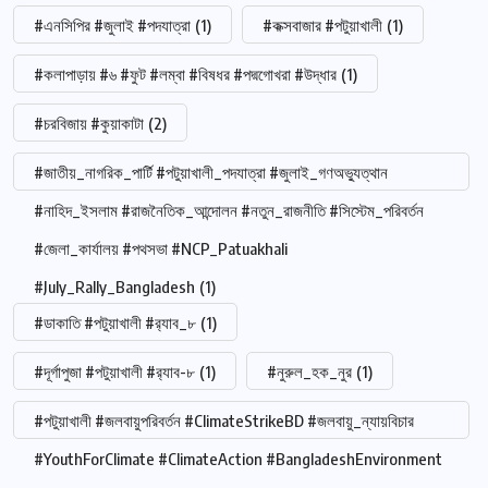
#এনসিপির #জুলাই #পদযাত্রা
(1)
#কক্সবাজার #পটুয়াখালী
(1)
#কলাপাড়ায় #৬ #ফুট #লম্বা #বিষধর #পদ্মগোখরা #উদ্ধার
(1)
#চরবিজায় #কুয়াকাটা
(2)
#জাতীয়_নাগরিক_পার্টি #পটুয়াখালী_পদযাত্রা #জুলাই_গণঅভ্যুত্থান
#নাহিদ_ইসলাম #রাজনৈতিক_আন্দোলন #নতুন_রাজনীতি #সিস্টেম_পরিবর্তন
#জেলা_কার্যালয় #পথসভা #NCP_Patuakhali
#July_Rally_Bangladesh
(1)
#ডাকাতি #পটুয়াখালী #র‍্যাব_৮
(1)
#দূর্গাপুজা #পটুয়াখালী #র‍্যাব-৮
(1)
#নুরুল_হক_নুর
(1)
#পটুয়াখালী #জলবায়ুপরিবর্তন #ClimateStrikeBD #জলবায়ু_ন্যায়বিচার
#YouthForClimate #ClimateAction #BangladeshEnvironment