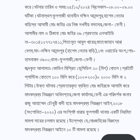
করে।ঘটনার তারিখ ও সময়:২৫/১২/২০২৪ খ্রি:সকাল-০৮.০০-০৯.০০
ঘটিকা।ঘটনাস্থল:ফুলগাজী থানাধীন দক্ষিন আনন্দপুর,হাশেম নেতার
বাড়িস্থ আসামী মোঃ জহির এর নিজ দখলীয় বসতঘর,জেলা- ফেনী।
আসামীর নাম ও ঠিকানা মোঃ জহির ৩৬ গ্রেফতার এনআইডি
নং-৩০১৪১২৭৭১৭৪১১,পিতা:মৃত আবুল খায়ের,মাতা:জাহান আরা
বেগম,সাং-দক্ষিন আনন্দপুর (হাশেম নেতার বাড়ি),১নং ওয়ার্ডের অংশ,পোঃ-
হাসনাবাদ ৩৯০০,থানা-ফুলগাজী,জেলা-ফেনী।
জব্দকৃত আলামতঃ কোডিন মিশ্রিত ফেন্সিডিল ২০ (বিশ) বোতল।প্রতিটি
প্লাস্টিক বোতলে ১০০ মিলি করে (১০০×২০০)= ২০০০ মিলি বা ২
লিটার।উক্ত ঘটনায় গ্রেফতারকৃত ব্যক্তি মোঃ জহিরকে আসামি করে
মাদকদ্রব্য নিয়ন্ত্রণ অধিদপ্তর,জেলা কার্যালয়,ফেনী এর পরিদর্শক জনাব
রাজু আহাম্মেদ চৌধুরী বাদী হয়ে মাদকদ্রব্য নিয়ন্ত্রণ আইন,২০১৮
(সংশোধিত-২০২০) এর সংশ্লিষ্ট ধারায় ফুলগাজী থানায় একটি নিয়মিত
মামলা দায়ের চলমান রয়েছে।উল্লেখ্য যে,মোঃজহিরের বিরুদ্ধে
মাদকদ্রব্য নিয়ন্ত্রণ আইনে ১০ টি মামলা রয়েছে।