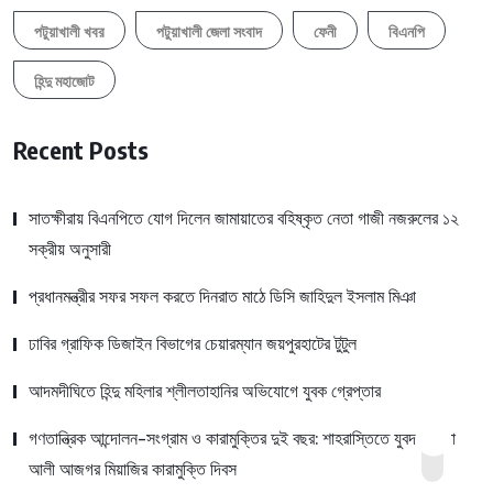
পটুয়াখালী খবর
পটুয়াখালী জেলা সংবাদ
ফেনী
বিএনপি
হিন্দু মহাজোট
Recent Posts
সাতক্ষীরায় বিএনপিতে যোগ দিলেন জামায়াতের বহিষ্কৃত নেতা গাজী নজরুলের ১২
সক্রীয় অনুসারী
প্রধানমন্ত্রীর সফর সফল করতে দিনরাত মাঠে ডিসি জাহিদুল ইসলাম মিঞা
ঢাবির গ্রাফিক ডিজাইন বিভাগের চেয়ারম্যান জয়পুরহাটের টুটুল
আদমদীঘিতে হিন্দু মহিলার শ্লীলতাহানির অভিযোগে যুবক গ্রেপ্তার
গণতান্ত্রিক আন্দোলন-সংগ্রাম ও কারামুক্তির দুই বছর: শাহরাস্তিতে যুবদল নেতা
আলী আজগর মিয়াজির কারামুক্তি দিবস