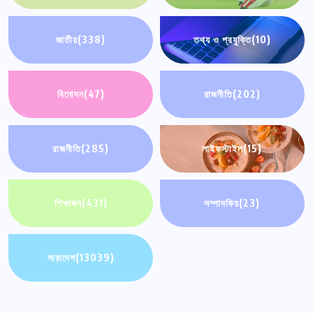
জাতীয়
(338)
তথ্য ও প্রযুক্তি
(10)
বিনোদন
(47)
রাজনীতি
(202)
রাজনীতি
(285)
লাইফস্টাইল
(15)
শিক্ষাঙ্গন
(431)
সম্পাদকিয়
(23)
সারাদেশ
(13039)