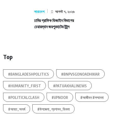
সারাদেশ
আগস্ট ৭, ২০২৬
ঢাবির গ্রাফিক ডিজাইন বিভাগের
চেয়ারম্যান জয়পুরহাটের টুটুল
Top
#BANGLADESHPOLITICS
#BNPVSGONOADHIKAR
#HUMANITY_FIRST
#PATUAKHALINEWS
#POLITICALCLASH
#VPNOOR
#আজীবন #সম্মাননা
#আহত_সংঘর্ষ
#উপজেলা_প্রশাসন_ডিমলা