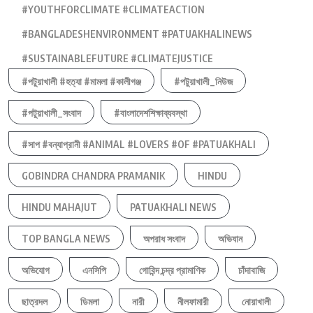
#YOUTHFORCLIMATE #CLIMATEACTION
#BANGLADESHENVIRONMENT #PATUAKHALINEWS
#SUSTAINABLEFUTURE #CLIMATEJUSTICE
#পটুয়াখালী #হত্যা #মামলা #কালীগঞ্জ
#পটুয়াখালী_নিউজ
#পটুয়াখালী_সংবাদ
#বাংলাদেশশিক্ষাব্যবস্থা
#সাপ #বন্যাপ্রানী #ANIMAL #LOVERS #OF #PATUAKHALI
GOBINDRA CHANDRA PRAMANIK
HINDU
HINDU MAHAJUT
PATUAKHALI NEWS
TOP BANGLA NEWS
অপরাধ সংবাদ
অভিযান
অভিযোগ
এনসিপি
গোবিন্দ চন্দ্র প্রামাণিক
চাঁদাবাজি
ছাত্রদল
ডিমলা
নারী
নীলফামারী
নোয়াখালী