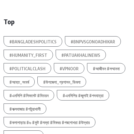
Top
#BANGLADESHPOLITICS
#BNPVSGONOADHIKAR
#HUMANITY_FIRST
#PATUAKHALINEWS
#POLITICALCLASH
#VPNOOR
#আজীবন #সম্মাননা
#আহত_সংঘর্ষ
#উপজেলা_প্রশাসন_ডিমলা
#এনসিপি #লিফলেট #বিতরন
#এনসিপির #জুলাই #পদযাত্রা
#কক্সবাজার #পটুয়াখালী
#কলাপাড়ায় #৬ #ফুট #লম্বা #বিষধর #পদ্মগোখরা #উদ্ধার