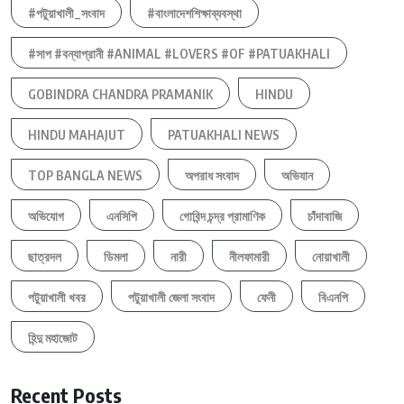
#পটুয়াখালী_সংবাদ
#বাংলাদেশশিক্ষাব্যবস্থা
#সাপ #বন্যাপ্রানী #ANIMAL #LOVERS #OF #PATUAKHALI
GOBINDRA CHANDRA PRAMANIK
HINDU
HINDU MAHAJUT
PATUAKHALI NEWS
TOP BANGLA NEWS
অপরাধ সংবাদ
অভিযান
অভিযোগ
এনসিপি
গোবিন্দ চন্দ্র প্রামাণিক
চাঁদাবাজি
ছাত্রদল
ডিমলা
নারী
নীলফামারী
নোয়াখালী
পটুয়াখালী খবর
পটুয়াখালী জেলা সংবাদ
ফেনী
বিএনপি
হিন্দু মহাজোট
Recent Posts