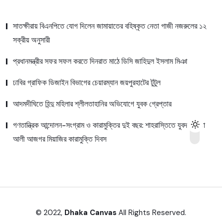
সাতক্ষীরায় বিএনপিতে যোগ দিলেন জামায়াতের বহিষ্কৃত নেতা গাজী নজরুলের ১২
সক্রীয় অনুসারী
প্রধানমন্ত্রীর সফর সফল করতে দিনরাত মাঠে ডিসি জাহিদুল ইসলাম মিঞা
ঢাবির গ্রাফিক ডিজাইন বিভাগের চেয়ারম্যান জয়পুরহাটের টুটুল
আদমদীঘিতে হিন্দু মহিলার শ্লীলতাহানির অভিযোগে যুবক গ্রেপ্তার
গণতান্ত্রিক আন্দোলন-সংগ্রাম ও কারামুক্তির দুই বছর: শাহরাস্তিতে যুবদল নেতা
আলী আজগর মিয়াজির কারামুক্তি দিবস
© 2022,
Dhaka Canvas
All Rights Reserved.