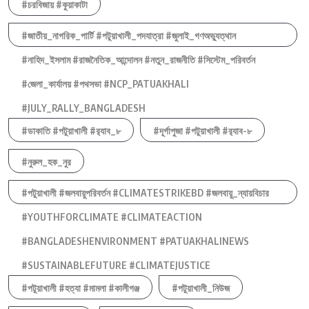
#চরবিজায় #কুয়াকাটা
#জাতীয়_নাগরিক_পার্টি #পটুয়াখালী_পদযাত্রা #জুলাই_গণঅভ্যুত্থান
#নাহিদ_ইসলাম #রাজনৈতিক_আন্দোলন #নতুন_রাজনীতি #সিস্টেম_পরিবর্তন
#জেলা_কার্যালয় #পথসভা #NCP_PATUAKHALI
#JULY_RALLY_BANGLADESH
#ডাকাতি #পটুয়াখালী #র‍্যাব_৮
#দূর্গাপুজা #পটুয়াখালী #র‍্যাব-৮
#নুরুল_হক_নুর
#পটুয়াখালী #জলবায়ুপরিবর্তন #CLIMATESTRIKEBD #জলবায়ু_ন্যায়বিচার
#YOUTHFORCLIMATE #CLIMATEACTION
#BANGLADESHENVIRONMENT #PATUAKHALINEWS
#SUSTAINABLEFUTURE #CLIMATEJUSTICE
#পটুয়াখালী #হত্যা #মামলা #কালীগঞ্জ
#পটুয়াখালী_নিউজ