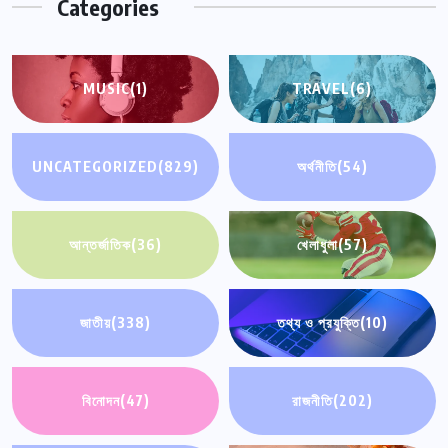
Categories
MUSIC
(1)
TRAVEL
(6)
UNCATEGORIZED
(829)
অর্থনীতি
(54)
আন্তর্জাতিক
(36)
খেলাধুলা
(57)
জাতীয়
(338)
তথ্য ও প্রযুক্তি
(10)
বিনোদন
(47)
রাজনীতি
(202)