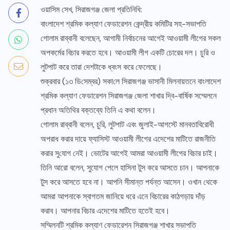
ওয়াসিম সেখ, সিরাজগঞ্জ জেলা প্রতিনিধি:
বাংলাদেশ শ্রমিক কল্যাণ ফেডারেশন কেন্দ্রীয় কমিটির সহ-সভাপতি
গোলাম রাব্বানী বলেছেন, আগামী নির্বাচনের আগেই আওয়ামী লীগের সকল
অপকর্মের বিচার করতে হবে। আওয়ামী লীগ একটি চোরের দল। চুরি ও
লুটপাট করে তারা দেশটাকে ধ্বংস করে ফেলেছে।
শুক্রবার (১৩ ডি‌সেম্বর) সকা‌লে সিরাজগঞ্জ ভাসানী মিলনায়তনে বাংলাদেশ
শ্রমিক কল্যাণ ফেডারেশন সিরাজগঞ্জ জেলা শাখার দ্বি-বার্ষিক সম্মেলনে
প্রধান অতিথির বক্তব্যে তিনি এ কথা বলেন।
গোলাম রাব্বানী বলেন, চুরি, লুটপাট এবং জুলাই-আগস্টে মানবতাবিরোধী
অপরাধ করার দায়ে ফ্যাসিস্ট আওয়ামী লীগের এদেশের মাটিতে রাজনীতি
করার সু‌যোগ নেই। ভোটের আগেই আমরা আওয়ামী লীগের বিচার চাই।
তিনি আরো বলেন, সুযোগ পেলে হাসিনা টুস করে আসতে চান। আপনাকে
টুস করে আসতে হবে না। আপনি সীমান্ত পর্যন্ত আসেন। ওখান থেকে
আমরা আপনাকে স্বাগতম জানিয়ে ধরে এনে বিচারের কাঠগড়ায় দাঁড়
করাব। আপনার বিচার এদেশের মাটিতে হতেই হবে।
সম্মিলনটি শ্রমিক কল্যাণ ফেডারেশন সিরাজগঞ্জ শাখার সভাপতি