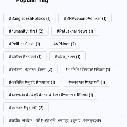
#BangladeshPolitics
(1)
#BNPvsGonoAdhikar
(1)
#humanity_first
(2)
#PatuakhaliNews
(1)
#PoliticalClash
(1)
#VPNoor
(2)
#আজীবন #সম্মাননা
(1)
#আহত_সংঘর্ষ
(1)
#উপজেলা_প্রশাসন_ডিমলা
(2)
#এনসিপি #লিফলেট #বিতরন
(1)
#এনসিপির #জুলাই #পদযাত্রা
(1)
#কক্সবাজার #পটুয়াখালী
(1)
#কলাপাড়ায় #৬ #ফুট #লম্বা #বিষধর #পদ্মগোখরা #উদ্ধার
(1)
#চরবিজায় #কুয়াকাটা
(2)
#জাতীয়_নাগরিক_পার্টি #পটুয়াখালী_পদযাত্রা #জুলাই_গণঅভ্যুত্থান