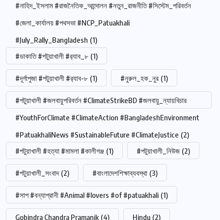
#নাহিদ_ইসলাম #রাজনৈতিক_আন্দোলন #নতুন_রাজনীতি #সিস্টেম_পরিবর্তন
#জেলা_কার্যালয় #পথসভা #NCP_Patuakhali
#July_Rally_Bangladesh
(1)
#ডাকাতি #পটুয়াখালী #র‍্যাব_৮
(1)
#দূর্গাপুজা #পটুয়াখালী #র‍্যাব-৮
(1)
#নুরুল_হক_নুর
(1)
#পটুয়াখালী #জলবায়ুপরিবর্তন #ClimateStrikeBD #জলবায়ু_ন্যায়বিচার
#YouthForClimate #ClimateAction #BangladeshEnvironment
#PatuakhaliNews #SustainableFuture #ClimateJustice
(2)
#পটুয়াখালী #হত্যা #মামলা #কালীগঞ্জ
(1)
#পটুয়াখালী_নিউজ
(2)
#পটুয়াখালী_সংবাদ
(2)
#বাংলাদেশশিক্ষাব্যবস্থা
(3)
#সাপ #বন্যাপ্রানী #Animal #lovers #of #patuakhali
(1)
Gobindra Chandra Pramanik
(4)
Hindu
(2)