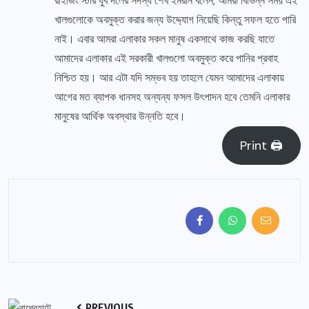
রাইজিং স্টার যুব দলের সদস্য শেখ ইমরান বলেন, আমরা বিভিন্ন সময় এই
খালগুলোকে অবমুক্ত করার জন্য উদ্দ্যোগ নিয়েছি কিন্তু সফল হতে পারি
নাই। এবার আমরা এলাকার সকল মানুষ একসাথে কাজ করছি যাতে
আমাদের এলাকার এই সরকারী খালগুলো অবমুক্ত করে পানির প্রবাহ
নিশ্চিত হয়। আর এটা যদি সম্ভব হয় তাহলে যেমন আমাদের এলাকায়
আগের মত ব্যাপক ধানসহ অন্যন্য ফসল উৎপাদন হবে তেমনি এলাকার
মানুষের আর্থিক অবস্থার উন্নতি হবে।
Print 🖨
PREVIOUS