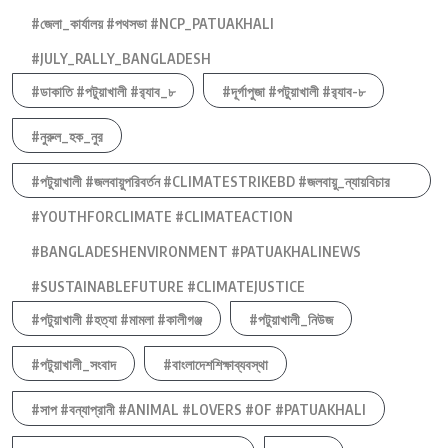
#জেলা_কার্যালয় #পথসভা #NCP_PATUAKHALI
#JULY_RALLY_BANGLADESH
#ডাকাতি #পটুয়াখালী #র‍্যাব_৮
#দূর্গাপুজা #পটুয়াখালী #র‍্যাব-৮
#নুরুল_হক_নুর
#পটুয়াখালী #জলবায়ুপরিবর্তন #CLIMATESTRIKEBD #জলবায়ু_ন্যায়বিচার
#YOUTHFORCLIMATE #CLIMATEACTION
#BANGLADESHENVIRONMENT #PATUAKHALINEWS
#SUSTAINABLEFUTURE #CLIMATEJUSTICE
#পটুয়াখালী #হত্যা #মামলা #কালীগঞ্জ
#পটুয়াখালী_নিউজ
#পটুয়াখালী_সংবাদ
#বাংলাদেশশিক্ষাব্যবস্থা
#সাপ #বন্যাপ্রানী #ANIMAL #LOVERS #OF #PATUAKHALI