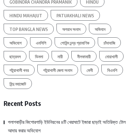
GOBINDRA CHANDRA PRAMANIK
HINDU
HINDU MAHAJUT
PATUAKHALI NEWS
TOP BANGLA NEWS
অপরাধ সংবাদ
অভিযান
অভিযোগ
এনসিপি
গোবিন্দ চন্দ্র প্রামাণিক
চাঁদাবাজি
ছাত্রদল
ডিমলা
নারী
নীলফামারী
নোয়াখালী
পটুয়াখালী খবর
পটুয়াখালী জেলা সংবাদ
ফেনী
বিএনপি
হিন্দু মহাজোট
Recent Posts
পলাশবাড়ীর কিশোরগাড়ি ইউনিয়নের ৪টি খেয়াঘাটে ইজারা ছাড়াই অতিরিক্ত টোল
আদায় করার অভিযোগ