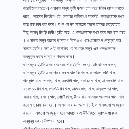
আলী (র.) সুপেয় পানির জন্য অসংখ্য নদ ,নদী ও বিল খনন
করেছিলেন,যাতে এ এলাকার মানুষ কৃষি ফসল চাষ করে জীবন যাপন করতে
পারে। সময়ের বিবর্তনে এই এলাকার অধিকাংশ সরকারী খালগুলোকে দখল
করে মাছ চাষ শুরু করে। যখন যে দল ক্ষমতায় আসে তাদের ছত্রছায়ায়
কিছু অসাধু চিংড়ি চাষী প্রতি বছর এ খালগুলোকে দখল করে মাছ চাষ করে
। এলাকার মানুষ বারবার উদ্দ্যোগ নিলেও এ খালগুলোকে দখলমুক্ত করা
সম্ভব হয়নি। গত ৫ ই আগষ্টের পর সাধারন মানুষ এই খালগুলোকে
অবমুক্ত করার উদ্দ্যোগ গ্রহন করে।
ষাটগম্বুজ ইউনিয়নের ১নং ওয়ার্ডের ইউপি সদস্য মোঃ রাসেল বলেন,
ষাটগম্বুজ ইউনিয়নের প্রায় সকল খাল বিশেষ করে খোন্তাকাটা খাল,
শাতকুলি খাল, গোদাড়া খাল, নদখালী খাল, মাদারতলা খাল, মানিকখালি খাল,
দায়েতনেমারি খাল, পেতনিমারি খাল, মহিসকোড়া খাল, মানুষপোড়া খাল,
সিমানা খাল, রামবাবু খাল, গোটেরখাল, ইমামবাড়ি খালসহ অসংখ্য খাল দখল
করে মাছ চাষ করা হয় । আমরা সাধারন জনগণ চাই এ খালগুলো অবমুক্ত
করতে। এগুলো অবমুক্ত হলে আমাদের এ ইউনিয়নে ব্যাপক ধানসহ
অন্যন্য ফসল উৎপাদন হবে।