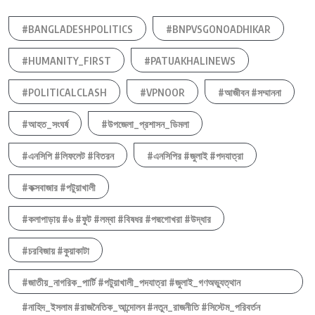
#BANGLADESHPOLITICS
#BNPVSGONOADHIKAR
#HUMANITY_FIRST
#PATUAKHALINEWS
#POLITICALCLASH
#VPNOOR
#আজীবন #সম্মাননা
#আহত_সংঘর্ষ
#উপজেলা_প্রশাসন_ডিমলা
#এনসিপি #লিফলেট #বিতরন
#এনসিপির #জুলাই #পদযাত্রা
#কক্সবাজার #পটুয়াখালী
#কলাপাড়ায় #৬ #ফুট #লম্বা #বিষধর #পদ্মগোখরা #উদ্ধার
#চরবিজায় #কুয়াকাটা
#জাতীয়_নাগরিক_পার্টি #পটুয়াখালী_পদযাত্রা #জুলাই_গণঅভ্যুত্থান
#নাহিদ_ইসলাম #রাজনৈতিক_আন্দোলন #নতুন_রাজনীতি #সিস্টেম_পরিবর্তন