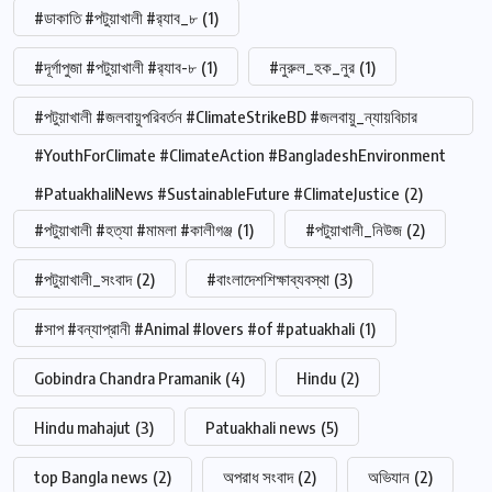
#ডাকাতি #পটুয়াখালী #র‍্যাব_৮
(1)
#দূর্গাপুজা #পটুয়াখালী #র‍্যাব-৮
(1)
#নুরুল_হক_নুর
(1)
#পটুয়াখালী #জলবায়ুপরিবর্তন #ClimateStrikeBD #জলবায়ু_ন্যায়বিচার
#YouthForClimate #ClimateAction #BangladeshEnvironment
#PatuakhaliNews #SustainableFuture #ClimateJustice
(2)
#পটুয়াখালী #হত্যা #মামলা #কালীগঞ্জ
(1)
#পটুয়াখালী_নিউজ
(2)
#পটুয়াখালী_সংবাদ
(2)
#বাংলাদেশশিক্ষাব্যবস্থা
(3)
#সাপ #বন্যাপ্রানী #Animal #lovers #of #patuakhali
(1)
Gobindra Chandra Pramanik
(4)
Hindu
(2)
Hindu mahajut
(3)
Patuakhali news
(5)
top Bangla news
(2)
অপরাধ সংবাদ
(2)
অভিযান
(2)