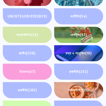
UNCATEGORIZED
(829)
অর্থনীতি
(54)
আন্তর্জাতিক
(36)
খেলাধুলা
(57)
জাতীয়
(338)
তথ্য ও প্রযুক্তি
(10)
বিনোদন
(47)
রাজনীতি
(202)
রাজনীতি
(285)
লাইফস্টাইল
(15)