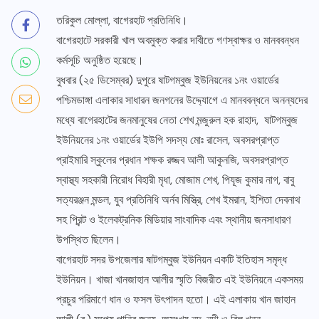
তরিকুল মোল্লা, বাগেরহাট প্রতিনিধি।
বাগেরহাটে সরকারী খাল অবমুক্ত করার দাবীতে গণস্বাক্ষর ও মানববন্ধন
কর্মসূচি অনুষ্ঠিত হয়েছে।
বুধবার (২৫ ডিসেম্বর) দুপুরে ষাটগম্বুজ ইউনিয়নের ১নং ওয়ার্ডের
পশ্চিমডাঙ্গা এলাকার সাধারন জনগনের উদ্দ্যোগে এ মানববন্ধনে অনন্যদের
মধ্যে বাগেরহাটের জনমানুষের নেতা শেখ মন্জুরুল হক রাহাদ, ষাটগম্বুজ
ইউনিয়নের ১নং ওয়ার্ডের ইউপি সদস্য মোঃ রাসেল, অবসরপ্রাপ্ত
প্রাইমারি স্কুলের প্রধান শক্ষক রজ্জব আলী আকুনজি, অবসরপ্রাপ্ত
স্বাস্থ্য সহকারী নিরোধ বিহারী মৃধা, মোজাম শেখ, পিযূজ কুমার নাগ, বাবু
সত্যরঞ্জন মন্ডল, যুব প্রতিনিধি অর্নব মিস্ত্রি, শেখ ইমরান, ইশিতা দেবনাথ
সহ প্রিন্ট ও ইলেকট্রনিক মিডিয়ার সাংবাদিক এবং স্থানীয় জনসাধারণ
উপস্থিত ছিলেন।
বাগেরহাট সদর উপজেলার ষাটগম্বুজ ইউনিয়ন একটি ইতিহাস সমৃদ্ধ
ইউনিয়ন। খাজা খানজাহান আলীর স্মৃতি বিজরীত এই ইউনিয়নে একসময়
প্রচুর পরিমাণে ধান ও ফসল উৎপাদন হতো। এই এলাকায় খান জাহান