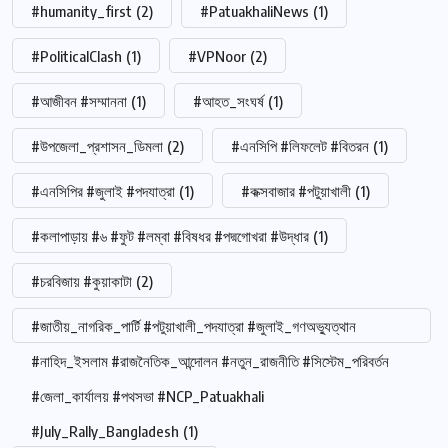
#humanity_first
(2)
#PatuakhaliNews
(1)
#PoliticalClash
(1)
#VPNoor
(2)
#আজীবন #সম্মাননা
(1)
#আহত_সংঘর্ষ
(1)
#উপজেলা_প্রশাসন_ডিমলা
(2)
#এনসিপি #লিফলেট #বিতরন
(1)
#এনসিপির #জুলাই #পদযাত্রা
(1)
#কক্সবাজার #পটুয়াখালী
(1)
#কলাপাড়ায় #৬ #ফুট #লম্বা #বিষধর #পদ্মগোখরা #উদ্ধার
(1)
#চরবিজায় #কুয়াকাটা
(2)
#জাতীয়_নাগরিক_পার্টি #পটুয়াখালী_পদযাত্রা #জুলাই_গণঅভ্যুত্থান
#নাহিদ_ইসলাম #রাজনৈতিক_আন্দোলন #নতুন_রাজনীতি #সিস্টেম_পরিবর্তন
#জেলা_কার্যালয় #পথসভা #NCP_Patuakhali
#July_Rally_Bangladesh
(1)