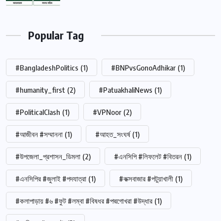
Popular Tag
#BangladeshPolitics
(1)
#BNPvsGonoAdhikar
(1)
#humanity_first
(2)
#PatuakhaliNews
(1)
#PoliticalClash
(1)
#VPNoor
(2)
#আজীবন #সম্মাননা
(1)
#আহত_সংঘর্ষ
(1)
#উপজেলা_প্রশাসন_ডিমলা
(2)
#এনসিপি #লিফলেট #বিতরন
(1)
#এনসিপির #জুলাই #পদযাত্রা
(1)
#কক্সবাজার #পটুয়াখালী
(1)
#কলাপাড়ায় #৬ #ফুট #লম্বা #বিষধর #পদ্মগোখরা #উদ্ধার
(1)