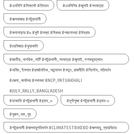
#এনসিপি #লিফলেট #বিতরন
#এনসিপির #জুলাই #পদযাত্রা
#কক্সবাজার #পটুয়াখালী
#কলাপাড়ায় #৬ #ফুট #লম্বা #বিষধর #পদ্মগোখরা #উদ্ধার
#চরবিজায় #কুয়াকাটা
#জাতীয়_নাগরিক_পার্টি #পটুয়াখালী_পদযাত্রা #জুলাই_গণঅভ্যুত্থান
#নাহিদ_ইসলাম #রাজনৈতিক_আন্দোলন #নতুন_রাজনীতি #সিস্টেম_পরিবর্তন
#জেলা_কার্যালয় #পথসভা #NCP_PATUAKHALI
#JULY_RALLY_BANGLADESH
#ডাকাতি #পটুয়াখালী #র‍্যাব_৮
#দূর্গাপুজা #পটুয়াখালী #র‍্যাব-৮
#নুরুল_হক_নুর
#পটুয়াখালী #জলবায়ুপরিবর্তন #CLIMATESTRIKEBD #জলবায়ু_ন্যায়বিচার