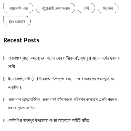
পটুয়াখালী খবর
পটুয়াখালী জেলা সংবাদ
ফেনী
বিএনপি
হিন্দু মহাজোট
Recent Posts
তারাগঞ্জ স্বাস্থ্য কমপ্লেক্সে রাতের সেবায় ‘নীরবতা’, ক্যানুলা হাতে নার্সের দরজায়
রোগী
ঈদে মিলাদুন্নবী (স.) উদযাপন উপলক্ষে বরুড়া দক্ষিণ অঞ্চলের প্রস্তুতি সভা
অনুষ্ঠিত।
বেনাপোল আন্তর্জাতিক চেকপোস্ট ইমিগ্রেশন পরিদর্শন করেছেন এসবি প্রধান-
সরদার নুরুল আমিন
এনসিপি’র নাগরপুর উপজেলা শাখার আহ্বায়ক কমিটি গঠিত