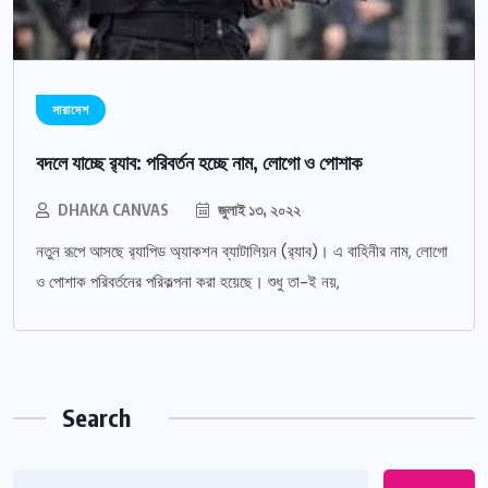
সারাদেশ
বদলে যাচ্ছে র‌্যাব: পরিবর্তন হচ্ছে নাম, লোগো ও পোশাক
DHAKA CANVAS
জুলাই ১৩, ২০২২
নতুন রূপে আসছে র‌্যাপিড অ্যাকশন ব্যাটালিয়ন (র‌্যাব)। এ বাহিনীর নাম, লোগো
ও পোশাক পরিবর্তনের পরিকল্পনা করা হয়েছে। শুধু তা-ই নয়,
Search