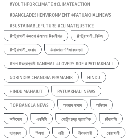
#YOUTHFORCLIMATE #CLIMATEACTION
#BANGLADESHENVIRONMENT #PATUAKHALINEWS
#SUSTAINABLEFUTURE #CLIMATEJUSTICE
#পটুয়াখালী #হত্যা #মামলা #কালীগঞ্জ
#পটুয়াখালী_নিউজ
#পটুয়াখালী_সংবাদ
#বাংলাদেশশিক্ষাব্যবস্থা
#সাপ #বন্যাপ্রানী #ANIMAL #LOVERS #OF #PATUAKHALI
GOBINDRA CHANDRA PRAMANIK
HINDU
HINDU MAHAJUT
PATUAKHALI NEWS
TOP BANGLA NEWS
অপরাধ সংবাদ
অভিযান
অভিযোগ
এনসিপি
গোবিন্দ চন্দ্র প্রামাণিক
চাঁদাবাজি
ছাত্রদল
ডিমলা
নারী
নীলফামারী
নোয়াখালী