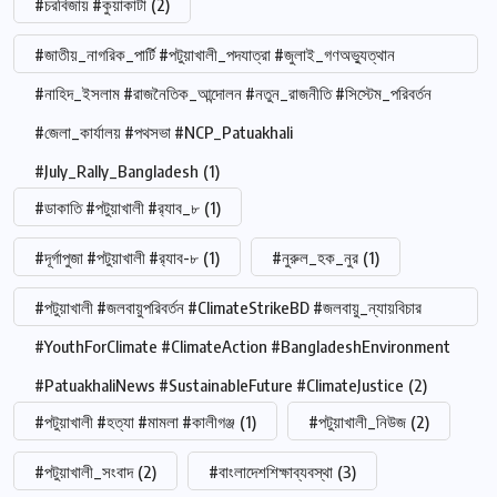
#চরবিজায় #কুয়াকাটা
(2)
#জাতীয়_নাগরিক_পার্টি #পটুয়াখালী_পদযাত্রা #জুলাই_গণঅভ্যুত্থান
#নাহিদ_ইসলাম #রাজনৈতিক_আন্দোলন #নতুন_রাজনীতি #সিস্টেম_পরিবর্তন
#জেলা_কার্যালয় #পথসভা #NCP_Patuakhali
#July_Rally_Bangladesh
(1)
#ডাকাতি #পটুয়াখালী #র‍্যাব_৮
(1)
#দূর্গাপুজা #পটুয়াখালী #র‍্যাব-৮
(1)
#নুরুল_হক_নুর
(1)
#পটুয়াখালী #জলবায়ুপরিবর্তন #ClimateStrikeBD #জলবায়ু_ন্যায়বিচার
#YouthForClimate #ClimateAction #BangladeshEnvironment
#PatuakhaliNews #SustainableFuture #ClimateJustice
(2)
#পটুয়াখালী #হত্যা #মামলা #কালীগঞ্জ
(1)
#পটুয়াখালী_নিউজ
(2)
#পটুয়াখালী_সংবাদ
(2)
#বাংলাদেশশিক্ষাব্যবস্থা
(3)