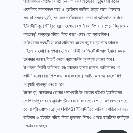
পলাশবাড়ীর উপজেলার সচেতন নাগরিক সমাজের নেতৃবৃন্দ দাবী করেন
একাধিবার মানববন্ধন করে ও প্রতিবাদ জানিয়ে উক্ত অবৈধ ইটভাটা
সরানো সম্ভব হয়নি, ম্যানেজ প্রক্রিয়ায় ও দেখানো অভিযানে আবারো
ইটভাটাটি পুর্ণোজীব্বিত হয়। সেখানে স্থানীয়রা উপায় না পেয়ে বিদ্যালয় ও
বসতবাড়ী অন্যত্র সরিয়ে নিতে বলবে এটাই তো স্বাভাবিক।
অভিযানের পরবর্তীতে ভাটা মালিকের এহেন কান্ডের ব্যাপারে জানতে
চাইলে সহকারি কমিশনার ভূমি ও নির্বাহী ম‌্যা‌জি‌স্ট্রেট আল ইয়াসা রহমান
তফাদার জানান,বিষয়টি জেনে প্রয়োজনীয় ব্যবস্থা নেওয়া হবে।
উপজেলা নির্বাহী অফিসার মোঃ কামরুল হাসান জানান, অভিযানের পর
ভাটাটি বন্ধের নির্দেশ প্রদান করা হয়েছে। আইন অমান্য করলে বিধি
অনুযায়ী ব্যবস্থা নেওয়া হবে।
উল্লেখ্য, গাইবান্ধা জেলার পলাশবাড়ী উপজেলার বরিশাল ইউনিয়নের
গোপিনাথপুর গ্রামে নুনিয়াগাড়ী সরকারি বিদ্যালয়ের পাশে অবৈধভাবে গড়ে
তোলা শ্রী গোপাল চন্দ্রের (MMB) ইটভাটাটিতে অভিযান পরিচালনা করে
জরিমানা ও ইটভাটা সরিয়ে নিতে মুচলেকা দিয়েও এবছর ভাটাটিতে কার্যক্রম
চলমান রেখেছেন।