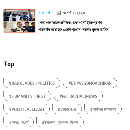
সারাদেশ
আগস্ট ৮, ২০২৬
বেনাপোল আন্তর্জাতিক চেকপোস্ট ইমিগ্রেশন
পরিদর্শন করেছেন এসবি প্রধান-সরদার নুরুল আমিন
Top
#BANGLADESHPOLITICS
#BNPVSGONOADHIKAR
#HUMANITY_FIRST
#PATUAKHALINEWS
#POLITICALCLASH
#VPNOOR
#আজীবন #সম্মাননা
#আহত_সংঘর্ষ
#উপজেলা_প্রশাসন_ডিমলা