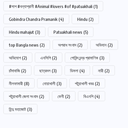
#সাপ #বন্যাপ্রানী #Animal #lovers #of #patuakhali
(1)
Gobindra Chandra Pramanik
(4)
Hindu
(2)
Hindu mahajut
(3)
Patuakhali news
(5)
top Bangla news
(2)
অপরাধ সংবাদ
(2)
অভিযান
(2)
অভিযোগ
(2)
এনসিপি
(2)
গোবিন্দ চন্দ্র প্রামাণিক
(3)
চাঁদাবাজি
(2)
ছাত্রদল
(3)
ডিমলা
(4)
নারী
(2)
নীলফামারী
(8)
নোয়াখালী
(3)
পটুয়াখালী খবর
(2)
পটুয়াখালী জেলা সংবাদ
(2)
ফেনী
(2)
বিএনপি
(4)
হিন্দু মহাজোট
(3)