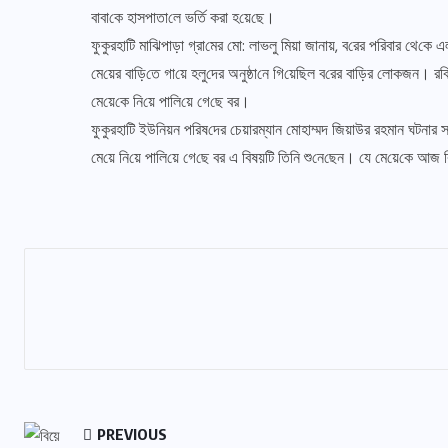
বাবা‌কে হাসপাতা‌লে ভ‌র্তি করা হ‌য়ে‌ছে।
ফুকুরহা‌টি মা‌ঝিপাড়া গ্রা‌মের মো: লাভলু মিয়া জানায়, ব‌রের প‌রিবার থে‌ক
মে‌য়ের বা‌ড়ি‌তে গা‌য়ে হলু‌দের অনুষ্ঠা‌নে গি‌য়ে‌ছিল ব‌রের বা‌ড়ির লোকজন। র
মে‌য়ে‌কে নি‌য়ে পা‌লি‌য়ে গে‌ছে বর।
ফুকুরহা‌টি ইউ‌নিয়ন প‌রিষ‌দের চেয়ারম্যান মোহাম্মদ জিয়াউর রহমান ঘটনার সত
মে‌য়ে নি‌য়ে পা‌লি‌য়ে গে‌ছে বর এ বিষ‌য়‌টি তি‌নি শু‌নে‌ছেন। যে মে‌য়ে‌কে আ
PREVIOUS