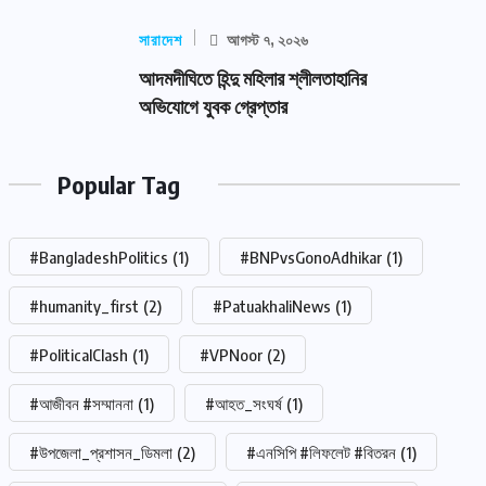
সারাদেশ
আগস্ট ৭, ২০২৬
আদমদীঘিতে হিন্দু মহিলার শ্লীলতাহানির
অভিযোগে যুবক গ্রেপ্তার
Popular Tag
#BangladeshPolitics
(1)
#BNPvsGonoAdhikar
(1)
#humanity_first
(2)
#PatuakhaliNews
(1)
#PoliticalClash
(1)
#VPNoor
(2)
#আজীবন #সম্মাননা
(1)
#আহত_সংঘর্ষ
(1)
#উপজেলা_প্রশাসন_ডিমলা
(2)
#এনসিপি #লিফলেট #বিতরন
(1)