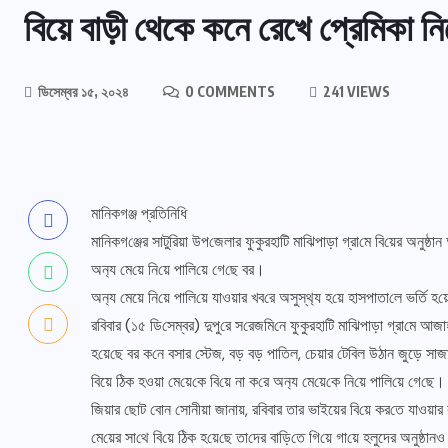
বিয়ে বাড়ী থেকে কনে রেখে প্রেমিকা ন
ডিসেম্বর ১৫, ২০২৪
0 COMMENTS
241 VIEWS
মানিকগঞ্জ প্রতিনিধি
মা‌নিকগ‌ঞ্জের সাটু‌রিয়া উপ‌জেলার ফুকুরহা‌টি মা‌ঝিপাড়া গ্রা‌মে বি‌য়ের অনুষ্ঠ
অন‌্য মে‌য়ে নি‌য়ে পা‌লি‌য়ে গে‌ছে বর।
অন‌্য মেয়ে নি‌য়ে পা‌লি‌য়ে যাওয়ার খব‌রে অসুস্থ‌্য হ‌য়ে হাসপাতা‌লে ভ‌র্তি হ
র‌বিবার (১৫ ডি‌সেম্বর) দুপু‌রে স‌রেজ‌মি‌নে ফুকুরহা‌টি মা‌ঝিপাড়া গ্রা‌মে আজাহা
হ‌য়ে‌ছে বর ক‌নে বসার স্টেজ, বড় বড় পা‌তিল, চেয়ার টে‌বিল উঠান জুড়ে সাজা
বিয়ে ঠিক হওয়া মে‌য়ে‌কে বি‌য়ে না ক‌রে অন‌্য মে‌য়ে‌কে নি‌য়ে পা‌লি‌য়ে গে‌ছে।
জিয়ার ছোট বোন সোনীয়া জানায়, র‌বিবার তার ভাইয়ের বি‌য়ে কর‌তে যাওয়ার ক
মে‌য়ে‌র সা‌থে বি‌য়ে ঠিক হ‌য়ে‌ছে তা‌দের বা‌ড়ি‌তে গি‌য়ে গা‌য়ে হলুদের অনুষ্ঠা