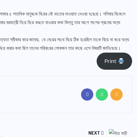
ে এলাকার ৫ শতা‌ধিক মানুষ‌কে বি‌য়ের বৌ ভা‌তের দাওয়াত দেওয়া হ‌য়ে‌ছে। শনিবার বি‌কে‌লে
‌বিবার বরযাত্রী নি‌য়ে বি‌য়ে কর‌তে যাওয়ার কথা কিন্তু তার আ‌গে পা‌শের গ্রা‌মের অন‌্য
্যতা স্বীকার করে জান‌ায়, যে মে‌য়ের সা‌থে বি‌য়ে ঠিক হ‌য়ে‌ছিল তা‌কে বিয়ে না ক‌রে অন‌্য
জ বি‌য়ে করার কথা ছিল তা‌দের প‌রিবা‌রের লোকজন তার কা‌ছে এসে বিষয়‌টি জা‌নি‌য়ে‌ছে।
Print
NEXT