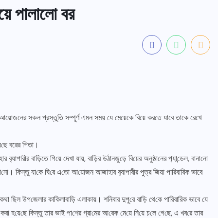
িয়ে পালালো বর
া‌ন আ‌য়োজ‌নের সকল প্রস্তু‌তি সম্পূর্ণ এমন সময় যে মে‌য়ে‌কে বি‌য়ে কর‌তে যা‌বে তা‌কে রে‌খে
‌য়ে‌ছে বরের পিতা।
র ব‌্যাপারীর বা‌ড়িতে গি‌য়ে দেখা যায়, বা‌ড়ির উঠানজু‌ড়ে বি‌য়ের অনুষ্ঠা‌নের প‌্যা‌ন্ডেল, বানা‌নো
‌নো। কিন্তু যা‌কে ঘি‌রে এ‌তো আ‌য়োজন আজাহার ব‌্যাপা‌রীর পুত্র জিয়া পারিবারিক ভাবে
থা ছিল উপ‌জেলার কা‌কিলাবা‌ড়ি এলাকায়। শ‌নিবার দুপু‌রে বা‌ড়ি থে‌কে পা‌রিবা‌রিক ভাবে যে
নও করা হ‌য়ে‌ছে কিন্তু তার ভাই পা‌শের গ্রা‌মের আ‌রেক মে‌য়ে নি‌য়ে চ‌লে গে‌ছে, এ খব‌রে তার