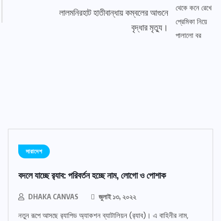
লালমনিরহাট হাতীবান্ধায় কম্বলের আগুনে
বৃদ্ধার মৃত্যু।
সারাদেশ
বদলে যাচ্ছে র‌্যাব: পরিবর্তন হচ্ছে নাম, লোগো ও পোশাক
DHAKA CANVAS
জুলাই ১৩, ২০২২
নতুন রূপে আসছে র‌্যাপিড অ্যাকশন ব্যাটালিয়ন (র‌্যাব)। এ বাহিনীর নাম,