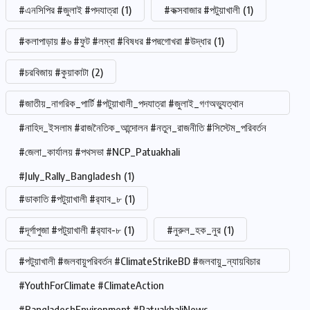
#এনসিপির #জুলাই #পদযাত্রা
(1)
#কক্সবাজার #পটুয়াখালী
(1)
#কলাপাড়ায় #৬ #ফুট #লম্বা #বিষধর #পদ্মগোখরা #উদ্ধার
(1)
#চরবিজায় #কুয়াকাটা
(2)
#জাতীয়_নাগরিক_পার্টি #পটুয়াখালী_পদযাত্রা #জুলাই_গণঅভ্যুত্থান
#নাহিদ_ইসলাম #রাজনৈতিক_আন্দোলন #নতুন_রাজনীতি #সিস্টেম_পরিবর্তন
#জেলা_কার্যালয় #পথসভা #NCP_Patuakhali
#July_Rally_Bangladesh
(1)
#ডাকাতি #পটুয়াখালী #র‍্যাব_৮
(1)
#দূর্গাপুজা #পটুয়াখালী #র‍্যাব-৮
(1)
#নুরুল_হক_নুর
(1)
#পটুয়াখালী #জলবায়ুপরিবর্তন #ClimateStrikeBD #জলবায়ু_ন্যায়বিচার
#YouthForClimate #ClimateAction
#BangladeshEnvironment #PatuakhaliNews