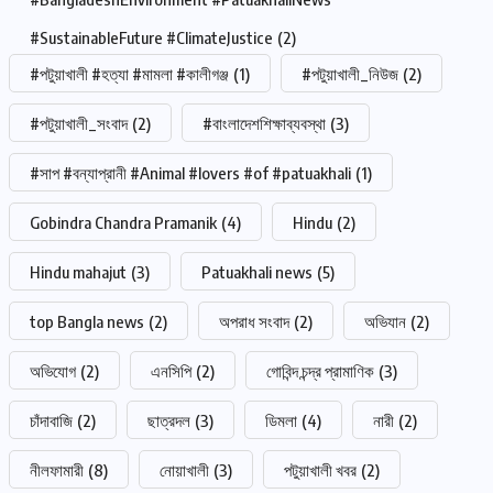
#SustainableFuture #ClimateJustice
(2)
#পটুয়াখালী #হত্যা #মামলা #কালীগঞ্জ
(1)
#পটুয়াখালী_নিউজ
(2)
#পটুয়াখালী_সংবাদ
(2)
#বাংলাদেশশিক্ষাব্যবস্থা
(3)
#সাপ #বন্যাপ্রানী #Animal #lovers #of #patuakhali
(1)
Gobindra Chandra Pramanik
(4)
Hindu
(2)
Hindu mahajut
(3)
Patuakhali news
(5)
top Bangla news
(2)
অপরাধ সংবাদ
(2)
অভিযান
(2)
অভিযোগ
(2)
এনসিপি
(2)
গোবিন্দ চন্দ্র প্রামাণিক
(3)
চাঁদাবাজি
(2)
ছাত্রদল
(3)
ডিমলা
(4)
নারী
(2)
নীলফামারী
(8)
নোয়াখালী
(3)
পটুয়াখালী খবর
(2)