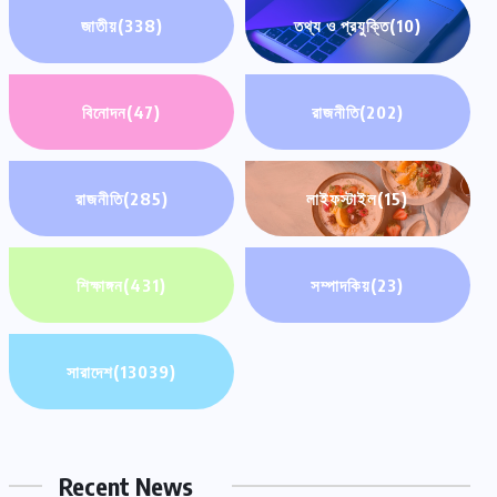
জাতীয়
(338)
তথ্য ও প্রযুক্তি
(10)
বিনোদন
(47)
রাজনীতি
(202)
রাজনীতি
(285)
লাইফস্টাইল
(15)
শিক্ষাঙ্গন
(431)
সম্পাদকিয়
(23)
সারাদেশ
(13039)
Recent News