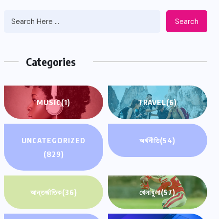
Search
Categories
MUSIC
(1)
TRAVEL
(6)
UNCATEGORIZED
অর্থনীতি
(54)
(829)
আন্তর্জাতিক
(36)
খেলাধুলা
(57)