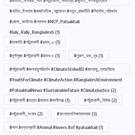
#জাতীয়_নাগরিক_পার্টি #পটুয়াখালী_পদযাত্রা #জুলাই_গণঅভ্যুত্থান
#নাহিদ_ইসলাম #রাজনৈতিক_আন্দোলন #নতুন_রাজনীতি #সিস্টেম_পরিবর্তন
#জেলা_কার্যালয় #পথসভা #NCP_Patuakhali
#July_Rally_Bangladesh
(1)
#ডাকাতি #পটুয়াখালী #র‍্যাব_৮
(1)
#দূর্গাপুজা #পটুয়াখালী #র‍্যাব-৮
(1)
#নুরুল_হক_নুর
(1)
#পটুয়াখালী #জলবায়ুপরিবর্তন #ClimateStrikeBD #জলবায়ু_ন্যায়বিচার
#YouthForClimate #ClimateAction #BangladeshEnvironment
#PatuakhaliNews #SustainableFuture #ClimateJustice
(2)
#পটুয়াখালী #হত্যা #মামলা #কালীগঞ্জ
(1)
#পটুয়াখালী_নিউজ
(2)
#পটুয়াখালী_সংবাদ
(2)
#বাংলাদেশশিক্ষাব্যবস্থা
(3)
#সাপ #বন্যাপ্রানী #Animal #lovers #of #patuakhali
(1)