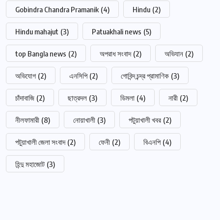
Gobindra Chandra Pramanik
(4)
Hindu
(2)
Hindu mahajut
(3)
Patuakhali news
(5)
top Bangla news
(2)
অপরাধ সংবাদ
(2)
অভিযান
(2)
অভিযোগ
(2)
এনসিপি
(2)
গোবিন্দ চন্দ্র প্রামাণিক
(3)
চাঁদাবাজি
(2)
ছাত্রদল
(3)
ডিমলা
(4)
নারী
(2)
নীলফামারী
(8)
নোয়াখালী
(3)
পটুয়াখালী খবর
(2)
পটুয়াখালী জেলা সংবাদ
(2)
ফেনী
(2)
বিএনপি
(4)
হিন্দু মহাজোট
(3)