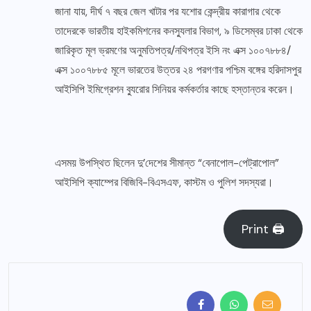
জানা যায়, দীর্ঘ ৭ বছর জেল খাটার পর যশোর কেন্দ্রীয় কারাগার থেকে
তাদেরকে ভারতীয় হাইকমিশনের কনস্যুলার বিভাগ, ৯ ডিসেম্বর ঢাকা থেকে
জারিকৃত মূল ভ্রমণের অনুমতিপত্র/নথিপত্র ইসি নং এক্স ১০০৭৮৮৪/
এক্স ১০০৭৮৮৫ মূলে ভারতের উত্তর ২৪ পরগণার পশ্চিম বঙ্গের হরিদাসপুর
আইসিপি ইমিগ্রেশন ব্যুরোর সিনিয়র কর্মকর্তার কাছে হস্তান্তর করেন।
এসময় উপস্থিত ছিলেন দু’দেশের সীমান্ত “বেনাপোল-পেট্রাপোল”
আইসিপি ক্যাম্পের বিজিবি-বিএসএফ, কাস্টম ও পুলিশ সদস্যরা।
Print 🖨