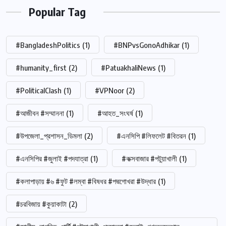
Popular Tag
#BangladeshPolitics
(1)
#BNPvsGonoAdhikar
(1)
#humanity_first
(2)
#PatuakhaliNews
(1)
#PoliticalClash
(1)
#VPNoor
(2)
#আজীবন #সম্মাননা
(1)
#আহত_সংঘর্ষ
(1)
#উপজেলা_প্রশাসন_ডিমলা
(2)
#এনসিপি #লিফলেট #বিতরন
(1)
#এনসিপির #জুলাই #পদযাত্রা
(1)
#কক্সবাজার #পটুয়াখালী
(1)
#কলাপাড়ায় #৬ #ফুট #লম্বা #বিষধর #পদ্মগোখরা #উদ্ধার
(1)
#চরবিজায় #কুয়াকাটা
(2)