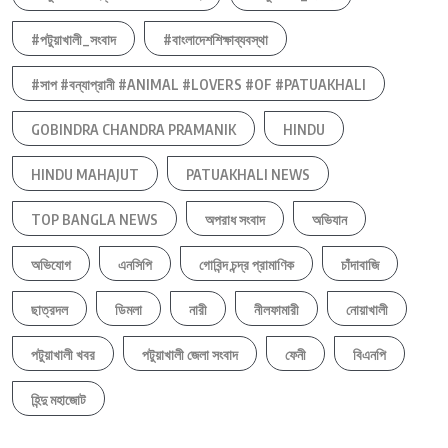
#পটুয়াখালী_সংবাদ
#বাংলাদেশশিক্ষাব্যবস্থা
#সাপ #বন্যাপ্রানী #ANIMAL #LOVERS #OF #PATUAKHALI
GOBINDRA CHANDRA PRAMANIK
HINDU
HINDU MAHAJUT
PATUAKHALI NEWS
TOP BANGLA NEWS
অপরাধ সংবাদ
অভিযান
অভিযোগ
এনসিপি
গোবিন্দ চন্দ্র প্রামাণিক
চাঁদাবাজি
ছাত্রদল
ডিমলা
নারী
নীলফামারী
নোয়াখালী
পটুয়াখালী খবর
পটুয়াখালী জেলা সংবাদ
ফেনী
বিএনপি
হিন্দু মহাজোট