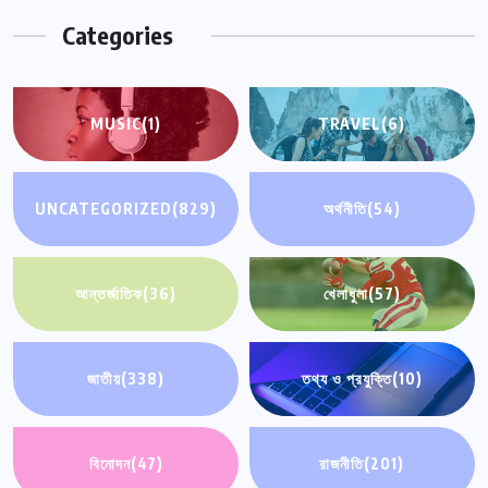
Categories
MUSIC
(1)
TRAVEL
(6)
UNCATEGORIZED
(829)
অর্থনীতি
(54)
আন্তর্জাতিক
(36)
খেলাধুলা
(57)
জাতীয়
(338)
তথ্য ও প্রযুক্তি
(10)
বিনোদন
(47)
রাজনীতি
(201)