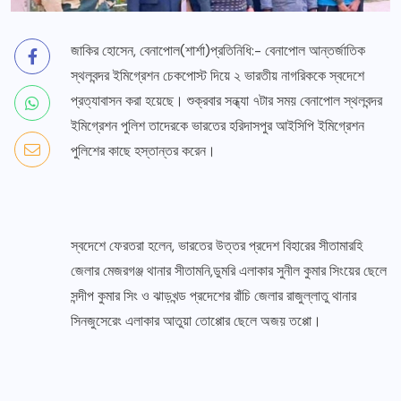
জাকির হোসেন, বেনাপোল(শার্শা)প্রতিনিধি:- বেনাপোল আন্তর্জাতিক
স্থলবন্দর ইমিগ্রেশন চেকপোস্ট দিয়ে ২ ভারতীয় নাগরিককে স্বদেশে
প্রত্যাবাসন করা হয়েছে। শুক্রবার সন্ধ্যা ৭টার সময় বেনাপোল স্থলবন্দর
ইমিগ্রেশন পুলিশ তাদেরকে ভারতের হরিদাসপুর আইসিপি ইমিগ্রেশন
পুলিশের কাছে হস্তান্তর করেন।
স্বদেশে ফেরতরা হলেন, ভারতের উত্তর প্রদেশ বিহারের সীতামারহি
জেলার মেজরগঞ্জ থানার সীতামনি,ডুমরি এলাকার সুনীল কুমার সিংয়ের ছেলে
সন্দীপ কুমার সিং ও ঝাড়খন্ড প্রদেশের রাঁচি জেলার রাজুল্লাতু থানার
সিনজুসেরেং এলাকার আতুয়া তোপ্পোর ছেলে অজয় তপ্পো।