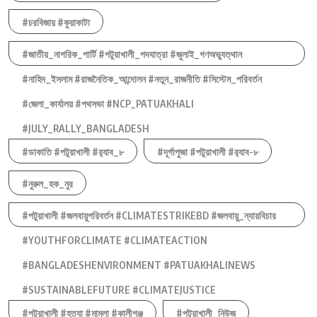
#চরবিজায় #কুয়াকাটা
#জাতীয়_নাগরিক_পার্টি #পটুয়াখালী_পদযাত্রা #জুলাই_গণঅভ্যুত্থান
#নাহিদ_ইসলাম #রাজনৈতিক_আন্দোলন #নতুন_রাজনীতি #সিস্টেম_পরিবর্তন
#জেলা_কার্যালয় #পথসভা #NCP_PATUAKHALI
#JULY_RALLY_BANGLADESH
#ডাকাতি #পটুয়াখালী #র‍্যাব_৮
#দূর্গাপুজা #পটুয়াখালী #র‍্যাব-৮
#নুরুল_হক_নুর
#পটুয়াখালী #জলবায়ুপরিবর্তন #CLIMATESTRIKEBD #জলবায়ু_ন্যায়বিচার
#YOUTHFORCLIMATE #CLIMATEACTION
#BANGLADESHENVIRONMENT #PATUAKHALINEWS
#SUSTAINABLEFUTURE #CLIMATEJUSTICE
#পটুয়াখালী #হত্যা #মামলা #কালীগঞ্জ
#পটুয়াখালী_নিউজ