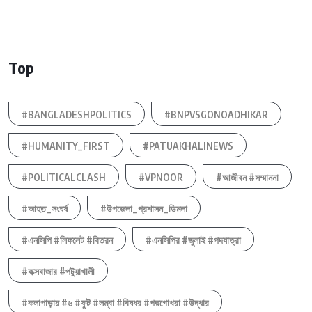
Top
#BANGLADESHPOLITICS
#BNPVSGONOADHIKAR
#HUMANITY_FIRST
#PATUAKHALINEWS
#POLITICALCLASH
#VPNOOR
#আজীবন #সম্মাননা
#আহত_সংঘর্ষ
#উপজেলা_প্রশাসন_ডিমলা
#এনসিপি #লিফলেট #বিতরন
#এনসিপির #জুলাই #পদযাত্রা
#কক্সবাজার #পটুয়াখালী
#কলাপাড়ায় #৬ #ফুট #লম্বা #বিষধর #পদ্মগোখরা #উদ্ধার