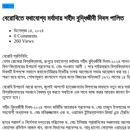
সারাদেশ
বেরোবিতে যথাযোগ্য মর্যাদায় শহীদ বুদ্ধিজীবী দিবস পালিত
ডিসেম্বর ১৪, ২০২৪
0 Comments
260 Views
বেরোবি প্রতিনিধি:
বেগম রোকেয়া বিশ্ববিদ্যালয়, রংপুরে যথাযোগ্য মর্যাদায় শহীদ বুদ্ধিজীবী দিবস-২০২৪ পা
বিশ^বিদ্যালয়ের উপাচার্য প্রফেসর ড. মোঃ শওকাত আলী । পরে পর্যায়ক্রমে বিশ্ববিদ্যালয়
দিবসটি উপলক্ষে সকালে ক্যাফেটেরিয়ার দ্বিতীয় তলায় আলোচনা সভার আয়োজন করা হয়। এতে 
স্মরণ করে বলেন, শোষণমুক্ত বাংলাদেশ গড়ার জন্য বিজয়ের সন্নিকটে ১৯৭১ সালের ১৪ ডি
বেরোবি উপাচার্য আরো বলেন, জুলাই আগস্টে ছাত্রজনতার বিপ্লবের মাধ্যমে নতুন করে স্ব
বিশ্ববিদ্যালয়ের সবখানে বৈষম্য দূর করতে সবাইকে এক সাথে কাজ করার আহবান জানান উপাচা
তুলতে হবে।
শহীদ বু্িদ্ধজীবী দিবস-২০২৪ পালন কমিটির আহবায়ক প্রফেসর ড. মোঃ তাজুল ইসলামের 
সহযোগী অধ্যাপক ড. মোঃ মনিরুজ্জামান এবং ড. ওয়াজেদ ইন্টারন্যাশনাল রিসার্চ এন্ড ট্রেনিং
ছাত্র পরামর্শ ও নির্দেশনা দপ্তরের পরিচালক ড. মোঃ ইলিয়াছ প্রামানিকের সঞ্চালনায় আল
মোহাম্মদ রফিউল আজম খান, বাংলা বিভাগের প্রফেসর ড. আবু ছালেহ মোহাম্মদ ওয়াদুদুর রহম