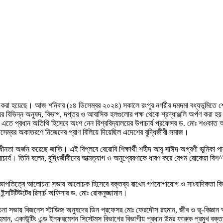
লন করা হয়েছে। আজ শনিবার (১৪ ডিসেম্বর ২০২৪) সকালে রংপুর নগরীর দমদমা বধ্যভূমিতে শোক র
ের বিভিন্ন অনুষদ, বিভাগ, দপ্তর ও আবাসিক হলগুলোর পক্ষ থেকে শ্রদ্ধাঞ্জলি অর্পণ করা হয়
প্রধান অতিথি হিসেবে অংশ নেন বিশ্ববিদ্যালয়ের উপাচার্য প্রফেসর ড. মোঃ শওকাত আলী। ত
সেম্বর অকাতরণে নিজেদের প্রাণ বিলিয়ে দিয়েছিল এদেশের বুদ্ধিজীবী সমাজ।
াধীনতা অর্জন করেছে জাতি। এই বিপ্লবে বেরোবি শিক্ষার্থী শহীদ আবু সাঈদ অগ্রণী ভূমিকা
র্য। তিনি বলেন, বুদ্ধিজীবীদের আত্মত্যাগ ও অনুপ্রেরণাকে ধারণ করে বেগম রোকেয়া বিশ^বি
সভাপতিত্বে আলোচনা সভায় আলোচক হিসেবে বক্তব্য রাখেন গণযোগাযোগ ও সাংবাদিকতা বিভ
 ইন্সটিটিউটের রিসার্চ অফিসার ড. মোঃ রোকনুজ্জামান।
োচনা সভায় বিজনেস স্টাডিজ অনুষদের ডিন প্রফেসর মোঃ ফেরদৌস রহমান, জীব ও ভূ-বিজ্ঞান অ
ান, একাউন্টিং এন্ড ইনফরমেশন সিস্টেমস বিভাগের বিভাগীয় প্রধান উমর ফারুক প্রমুখ বক্ত