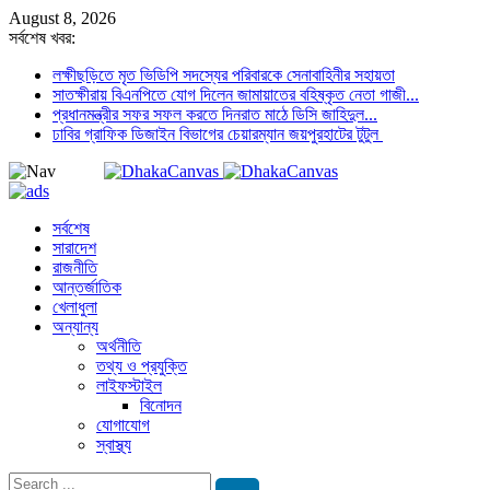
August 8, 2026
সর্বশেষ খবর:
লক্ষীছড়িতে মৃত ভিডিপি সদস্যের পরিবারকে সেনাবাহিনীর সহায়তা
সাতক্ষীরায় বিএনপিতে যোগ দিলেন জামায়াতের বহিষ্কৃত নেতা গাজী...
প্রধানমন্ত্রীর সফর সফল করতে দিনরাত মাঠে ডিসি জাহিদুল...
ঢাবির গ্রাফিক ডিজাইন বিভাগের চেয়ারম্যান জয়পুরহাটের টুটুল
সর্বশেষ
সারাদেশ
রাজনীতি
আন্তর্জাতিক
খেলাধুলা
অন্যান্য
অর্থনীতি
তথ্য ও প্রযুক্তি
লাইফস্টাইল
বিনোদন
যোগাযোগ
স্বাস্থ্য