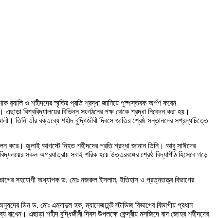
‌্যালি ও শহীদদের স্মৃতির প্রতি শ্রদ্ধা জানিয়ে পুষ্পস্তবক অর্পণ করেন
। এছাড়া বিশ্ববিদ্যালয়ের বিভিন্ন সংগঠনের পক্ষ থেকে শ্রদ্ধা নিবেদন করা হয়।
িনি তাঁর বক্তব্যে শহীদ বুদ্ধিজীবী দিবসে জাতির শ্রেষ্ঠ সন্তানদের সশ্রদ্ধচিত্তে
 পালন করে। জুলাই আগস্টে নিহত শহীদদের প্রতি শ্রদ্ধা জানান তিনি। আবু সাঈদের
দ্যলয়ের সকল অগ্রযাত্রায় সবাই শরিক হয়ে উত্তরবঙ্গের শ্রেষ্ঠ বিদ্যাপীঠ হিসেবে গড়ে
াগের সহযোগী অধ্যাপক ড. মোঃ নজরুল ইসলাম, ইতিহাস ও প্রত্নতত্ত্ব বিভাগের
নুষদের ডিন ড. মোঃ এমদাদুল হক, ম্যানেজমেন্ট স্টাডিজ বিভাগের বিভাগীয় প্রধান
ব্য রাখেন। এছাড়া শহীদ বুদ্ধিজীবী দিবস উপলক্ষে কেন্দ্রীয় মসজিদে বাদ জোহর শহীদদের