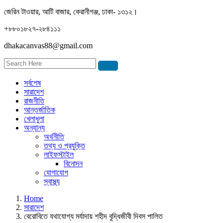
জেরিন টাওয়ার, আটি বাজার, কেরানীগঞ্জ, ঢাকা- ১৩১২।
+৮৮০১৮২৭-২৮৪১১১
dhakacanvas88@gmail.com
সর্বশেষ
সারাদেশ
রাজনীতি
আন্তর্জাতিক
খেলাধুলা
অন্যান্য
অর্থনীতি
তথ্য ও প্রযুক্তি
লাইফস্টাইল
বিনোদন
যোগাযোগ
স্বাস্থ্য
Home
সারাদেশ
বেরোবিতে যথাযোগ্য মর্যাদায় শহীদ বুদ্ধিজীবী দিবস পালিত