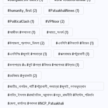
#humanity_first
(2)
#PatuakhaliNews
(1)
#PoliticalClash
(1)
#VPNoor
(2)
#আজীবন #সম্মাননা
(1)
#আহত_সংঘর্ষ
(1)
#উপজেলা_প্রশাসন_ডিমলা
(2)
#এনসিপি #লিফলেট #বিতরন
(1)
#এনসিপির #জুলাই #পদযাত্রা
(1)
#কক্সবাজার #পটুয়াখালী
(1)
#কলাপাড়ায় #৬ #ফুট #লম্বা #বিষধর #পদ্মগোখরা #উদ্ধার
(1)
#চরবিজায় #কুয়াকাটা
(2)
#জাতীয়_নাগরিক_পার্টি #পটুয়াখালী_পদযাত্রা #জুলাই_গণঅভ্যুত্থান
#নাহিদ_ইসলাম #রাজনৈতিক_আন্দোলন #নতুন_রাজনীতি #সিস্টেম_পরিবর্তন
#জেলা_কার্যালয় #পথসভা #NCP_Patuakhali