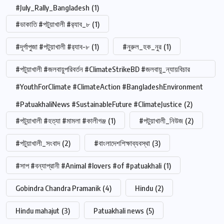
#July_Rally_Bangladesh
(1)
#ডাকাতি #পটুয়াখালী #র‍্যাব_৮
(1)
#দূর্গাপুজা #পটুয়াখালী #র‍্যাব-৮
(1)
#নুরুল_হক_নুর
(1)
#পটুয়াখালী #জলবায়ুপরিবর্তন #ClimateStrikeBD #জলবায়ু_ন্যায়বিচার
#YouthForClimate #ClimateAction #BangladeshEnvironment
#PatuakhaliNews #SustainableFuture #ClimateJustice
(2)
#পটুয়াখালী #হত্যা #মামলা #কালীগঞ্জ
(1)
#পটুয়াখালী_নিউজ
(2)
#পটুয়াখালী_সংবাদ
(2)
#বাংলাদেশশিক্ষাব্যবস্থা
(3)
#সাপ #বন্যাপ্রানী #Animal #lovers #of #patuakhali
(1)
Gobindra Chandra Pramanik
(4)
Hindu
(2)
Hindu mahajut
(3)
Patuakhali news
(5)