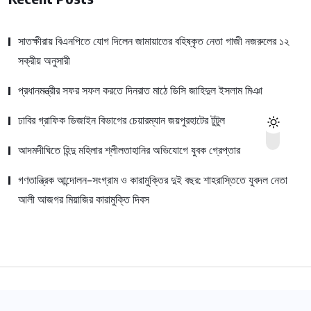
সাতক্ষীরায় বিএনপিতে যোগ দিলেন জামায়াতের বহিষ্কৃত নেতা গাজী নজরুলের ১২
সক্রীয় অনুসারী
প্রধানমন্ত্রীর সফর সফল করতে দিনরাত মাঠে ডিসি জাহিদুল ইসলাম মিঞা
ঢাবির গ্রাফিক ডিজাইন বিভাগের চেয়ারম্যান জয়পুরহাটের টুটুল
আদমদীঘিতে হিন্দু মহিলার শ্লীলতাহানির অভিযোগে যুবক গ্রেপ্তার
গণতান্ত্রিক আন্দোলন-সংগ্রাম ও কারামুক্তির দুই বছর: শাহরাস্তিতে যুবদল নেতা
আলী আজগর মিয়াজির কারামুক্তি দিবস
© 2022,
Dhaka Canvas
All Rights Reserved.