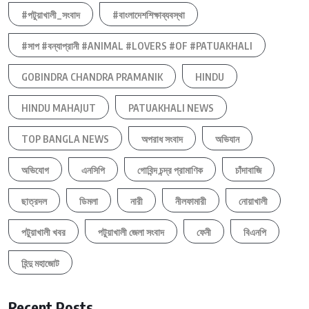
#পটুয়াখালী_সংবাদ
#বাংলাদেশশিক্ষাব্যবস্থা
#সাপ #বন্যাপ্রানী #ANIMAL #LOVERS #OF #PATUAKHALI
GOBINDRA CHANDRA PRAMANIK
HINDU
HINDU MAHAJUT
PATUAKHALI NEWS
TOP BANGLA NEWS
অপরাধ সংবাদ
অভিযান
অভিযোগ
এনসিপি
গোবিন্দ চন্দ্র প্রামাণিক
চাঁদাবাজি
ছাত্রদল
ডিমলা
নারী
নীলফামারী
নোয়াখালী
পটুয়াখালী খবর
পটুয়াখালী জেলা সংবাদ
ফেনী
বিএনপি
হিন্দু মহাজোট
Recent Posts