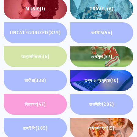
MUSIC
(1)
TRAVEL
(6)
UNCATEGORIZED
(829)
অর্থনীতি
(54)
আন্তর্জাতিক
(36)
খেলাধুলা
(57)
জাতীয়
(338)
তথ্য ও প্রযুক্তি
(10)
বিনোদন
(47)
রাজনীতি
(202)
রাজনীতি
(285)
লাইফস্টাইল
(15)