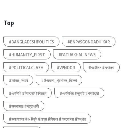
Top
#BANGLADESHPOLITICS
#BNPVSGONOADHIKAR
#HUMANITY_FIRST
#PATUAKHALINEWS
#POLITICALCLASH
#VPNOOR
#আজীবন #সম্মাননা
#আহত_সংঘর্ষ
#উপজেলা_প্রশাসন_ডিমলা
#এনসিপি #লিফলেট #বিতরন
#এনসিপির #জুলাই #পদযাত্রা
#কক্সবাজার #পটুয়াখালী
#কলাপাড়ায় #৬ #ফুট #লম্বা #বিষধর #পদ্মগোখরা #উদ্ধার