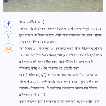
রিয়াজ ফরাজি (ভোলা)
ভোলার-বোরহানউদ্দিনে বিভিন্ন এতিমখানা ও মাদ্রাসার লিল্লাহ বোডিংয়ে
দুস্থঃদের মধ্যে বিতরণের জন্য সৌদি আরব সরকারের পক্ষ থেকে পাঠানো
দুম্বার মাংস বিতরণ করা হয়েছে।
বৃহস্পতিবার (১২ ডিসেম্বর ২০২৪) দুপুরে উক্ত মাংস উপজেলায় পৌঁছার
পর একই রাতে উপজেলার দেউলা,গঙ্গাপুর ও পৌরসভা সহ ৫টি ইউনিয়নের
এতিমখানায় ওই মাংস পৌঁছে দেন বোরহানউদ্দিন উপজেলা সহকারী
কমিশনার( ভূমি) ও পৌর প্রশাসক মো. মেহেদী হাসান।
সহকারী কমিশনার( ভূমি) ও পৌর প্রশাসক মো. মেহেদী হাসান জানান-
আমার দায়িত্বে ১২ কার্টুন দুম্বার মাংস বরাদ্দ পেয়েছি, প্রতি কার্টুনে ১০
প্যাকেট, পৌরসভা সহ ৫টি ইউনিয়নে প্রশাসনের তত্ত্বাবধানে বিভিন্ন
এতিমখানায় পৌছে দেই।
এসময় উপজেলা নির্বাহী অফিসার রায়হান উজ্জামান বলেন- সৌদি আরব