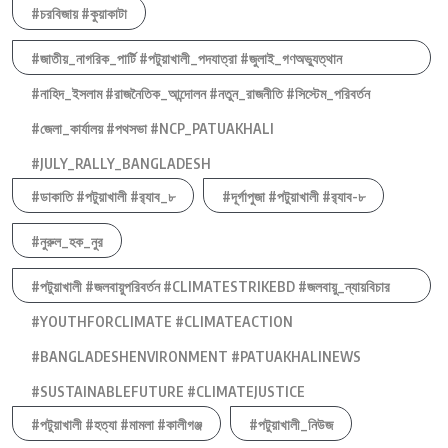
#চরবিজায় #কুয়াকাটা
#জাতীয়_নাগরিক_পার্টি #পটুয়াখালী_পদযাত্রা #জুলাই_গণঅভ্যুত্থান
#নাহিদ_ইসলাম #রাজনৈতিক_আন্দোলন #নতুন_রাজনীতি #সিস্টেম_পরিবর্তন
#জেলা_কার্যালয় #পথসভা #NCP_PATUAKHALI
#JULY_RALLY_BANGLADESH
#ডাকাতি #পটুয়াখালী #র‍্যাব_৮
#দূর্গাপুজা #পটুয়াখালী #র‍্যাব-৮
#নুরুল_হক_নুর
#পটুয়াখালী #জলবায়ুপরিবর্তন #CLIMATESTRIKEBD #জলবায়ু_ন্যায়বিচার
#YOUTHFORCLIMATE #CLIMATEACTION
#BANGLADESHENVIRONMENT #PATUAKHALINEWS
#SUSTAINABLEFUTURE #CLIMATEJUSTICE
#পটুয়াখালী #হত্যা #মামলা #কালীগঞ্জ
#পটুয়াখালী_নিউজ