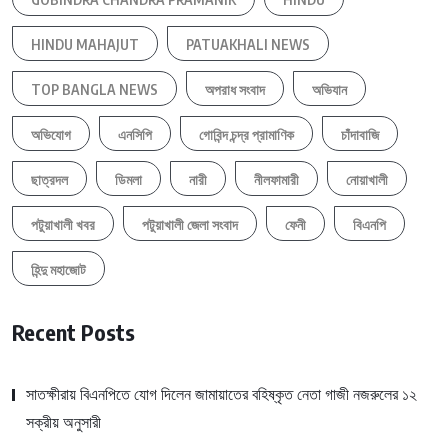
HINDU MAHAJUT
PATUAKHALI NEWS
TOP BANGLA NEWS
অপরাধ সংবাদ
অভিযান
অভিযোগ
এনসিপি
গোবিন্দ চন্দ্র প্রামাণিক
চাঁদাবাজি
ছাত্রদল
ডিমলা
নারী
নীলফামারী
নোয়াখালী
পটুয়াখালী খবর
পটুয়াখালী জেলা সংবাদ
ফেনী
বিএনপি
হিন্দু মহাজোট
Recent Posts
সাতক্ষীরায় বিএনপিতে যোগ দিলেন জামায়াতের বহিষ্কৃত নেতা গাজী নজরুলের ১২
সক্রীয় অনুসারী