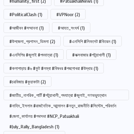
#humanity_first
(2)
#PatuakhaliNews
(1)
#PoliticalClash
(1)
#VPNoor
(2)
#আজীবন #সম্মাননা
(1)
#আহত_সংঘর্ষ
(1)
#উপজেলা_প্রশাসন_ডিমলা
(2)
#এনসিপি #লিফলেট #বিতরন
(1)
#এনসিপির #জুলাই #পদযাত্রা
(1)
#কক্সবাজার #পটুয়াখালী
(1)
#কলাপাড়ায় #৬ #ফুট #লম্বা #বিষধর #পদ্মগোখরা #উদ্ধার
(1)
#চরবিজায় #কুয়াকাটা
(2)
#জাতীয়_নাগরিক_পার্টি #পটুয়াখালী_পদযাত্রা #জুলাই_গণঅভ্যুত্থান
#নাহিদ_ইসলাম #রাজনৈতিক_আন্দোলন #নতুন_রাজনীতি #সিস্টেম_পরিবর্তন
#জেলা_কার্যালয় #পথসভা #NCP_Patuakhali
#July_Rally_Bangladesh
(1)