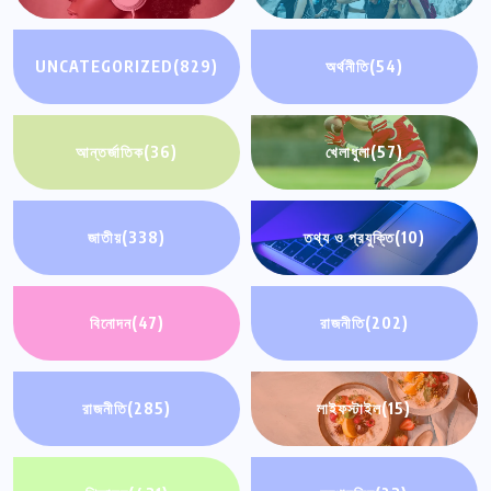
UNCATEGORIZED
(829)
অর্থনীতি
(54)
আন্তর্জাতিক
(36)
খেলাধুলা
(57)
জাতীয়
(338)
তথ্য ও প্রযুক্তি
(10)
বিনোদন
(47)
রাজনীতি
(202)
রাজনীতি
(285)
লাইফস্টাইল
(15)