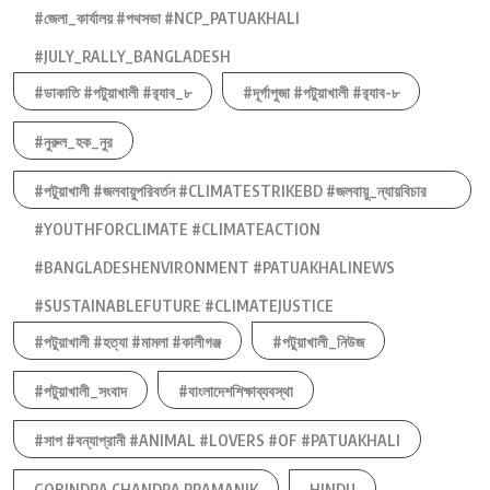
#জেলা_কার্যালয় #পথসভা #NCP_PATUAKHALI
#JULY_RALLY_BANGLADESH
#ডাকাতি #পটুয়াখালী #র‍্যাব_৮
#দূর্গাপুজা #পটুয়াখালী #র‍্যাব-৮
#নুরুল_হক_নুর
#পটুয়াখালী #জলবায়ুপরিবর্তন #CLIMATESTRIKEBD #জলবায়ু_ন্যায়বিচার
#YOUTHFORCLIMATE #CLIMATEACTION
#BANGLADESHENVIRONMENT #PATUAKHALINEWS
#SUSTAINABLEFUTURE #CLIMATEJUSTICE
#পটুয়াখালী #হত্যা #মামলা #কালীগঞ্জ
#পটুয়াখালী_নিউজ
#পটুয়াখালী_সংবাদ
#বাংলাদেশশিক্ষাব্যবস্থা
#সাপ #বন্যাপ্রানী #ANIMAL #LOVERS #OF #PATUAKHALI
GOBINDRA CHANDRA PRAMANIK
HINDU