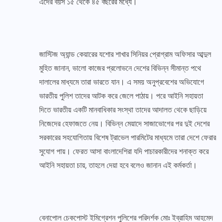
এদের বয়স ১৫ থেকে ৪৫ বছরের মধ্যে।
জাস্টিজ অ্যান্ড কেয়ারের যশোর শাখার সিনিয়র প্রোগ্রাম অফিসার আব্দুল
মুহিত জানান, ভালো কাজের প্রলোভনে দেশের বিভিন্ন সীমান্ত পথে
দালালের মাধ্যমে তারা ভারতে যান। এ সময় অনুপ্রবেশের অভিযোগে
ভারতীয় পুলিশ তাদের আটক করে জেলে পাঠায়। পরে আইনি সহায়তা
দিতে ভারতীয় একটি মানবাধিকার সংস্থা তাদের আদালত থেকে ছাড়িয়ে
নিজেদের হেফাজতে নেয়। বিভিন্ন মেয়াদে সাজাভোগের পর দুই দেশের
সরকারের সহযোগিতায় বিশেষ ট্রাভেল পারমিটের মাধ্যমে তারা দেশে ফেরার
সুযোগ পায়। ফেরত আসা বাংলাদেশিরা যদি পাচারকারীদের শনাক্ত করে
আইনি সহায়তা চায়, তাহলে দেয়া হবে বলেও জানান এই কর্মকর্তা।
বেনাপোল চেকপোস্ট ইমিগ্রেশন পুলিশের পরিদর্শক মোঃ ইব্রাহিম আহমেদ