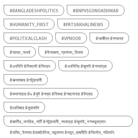
#BANGLADESHPOLITICS
#BNPVSGONOADHIKAR
#HUMANITY_FIRST
#PATUAKHALINEWS
#POLITICALCLASH
#VPNOOR
#আজীবন #সম্মাননা
#আহত_সংঘর্ষ
#উপজেলা_প্রশাসন_ডিমলা
#এনসিপি #লিফলেট #বিতরন
#এনসিপির #জুলাই #পদযাত্রা
#কক্সবাজার #পটুয়াখালী
#কলাপাড়ায় #৬ #ফুট #লম্বা #বিষধর #পদ্মগোখরা #উদ্ধার
#চরবিজায় #কুয়াকাটা
#জাতীয়_নাগরিক_পার্টি #পটুয়াখালী_পদযাত্রা #জুলাই_গণঅভ্যুত্থান
#নাহিদ_ইসলাম #রাজনৈতিক_আন্দোলন #নতুন_রাজনীতি #সিস্টেম_পরিবর্তন