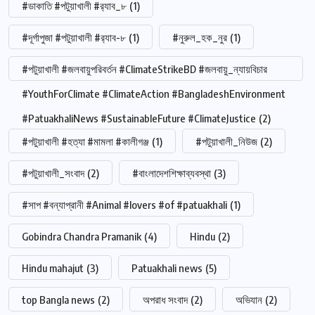
#ডাকাতি #পটুয়াখালী #র‍্যাব_৮
(1)
#দূর্গাপুজা #পটুয়াখালী #র‍্যাব-৮
(1)
#নুরুল_হক_নুর
(1)
#পটুয়াখালী #জলবায়ুপরিবর্তন #ClimateStrikeBD #জলবায়ু_ন্যায়বিচার
#YouthForClimate #ClimateAction #BangladeshEnvironment
#PatuakhaliNews #SustainableFuture #ClimateJustice
(2)
#পটুয়াখালী #হত্যা #মামলা #কালীগঞ্জ
(1)
#পটুয়াখালী_নিউজ
(2)
#পটুয়াখালী_সংবাদ
(2)
#বাংলাদেশশিক্ষাব্যবস্থা
(3)
#সাপ #বন্যাপ্রানী #Animal #lovers #of #patuakhali
(1)
Gobindra Chandra Pramanik
(4)
Hindu
(2)
Hindu mahajut
(3)
Patuakhali news
(5)
top Bangla news
(2)
অপরাধ সংবাদ
(2)
অভিযান
(2)