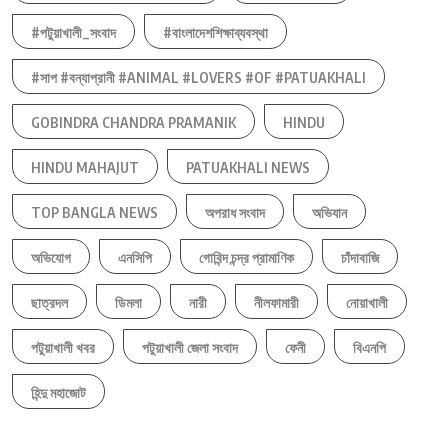
#পটুয়াখালী_সংবাদ
#বাংলাদেশশিক্ষাব্যবস্থা
#সাপ #বন্যাপ্রানী #ANIMAL #LOVERS #OF #PATUAKHALI
GOBINDRA CHANDRA PRAMANIK
HINDU
HINDU MAHAJUT
PATUAKHALI NEWS
TOP BANGLA NEWS
অপরাধ সংবাদ
অভিযান
অভিযোগ
এনসিপি
গোবিন্দ চন্দ্র প্রামাণিক
চাঁদাবাজি
ছাত্রদল
ডিমলা
নারী
নীলফামারী
নোয়াখালী
পটুয়াখালী খবর
পটুয়াখালী জেলা সংবাদ
ফেনী
বিএনপি
হিন্দু মহাজোট