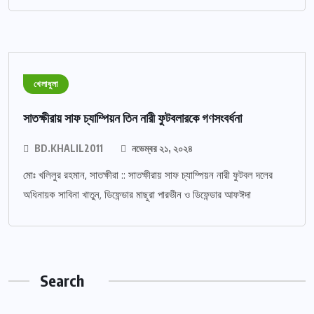
খেলাধুলা
সাতক্ষীরায় সাফ চ্যাম্পিয়ন তিন নারী ফুটবলারকে গণসংবর্ধনা
BD.KHALIL2011
নভেম্বর ২১, ২০২৪
মোঃ খলিলুর রহমান, সাতক্ষীরা :: সাতক্ষীরায় সাফ চ্যাম্পিয়ন নারী ফুটবল দলের
অধিনায়ক সাবিনা খাতুন, ডিফেন্ডার মাছুরা পারভীন ও ডিফেন্ডার আফঈদা
Search