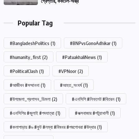
গ্রেপ্তার, ককটেল-অস্ত্র
Popular Tag
#BangladeshPolitics
(1)
#BNPvsGonoAdhikar
(1)
#humanity_first
(2)
#PatuakhaliNews
(1)
#PoliticalClash
(1)
#VPNoor
(2)
#আজীবন #সম্মাননা
(1)
#আহত_সংঘর্ষ
(1)
#উপজেলা_প্রশাসন_ডিমলা
(2)
#এনসিপি #লিফলেট #বিতরন
(1)
#এনসিপির #জুলাই #পদযাত্রা
(1)
#কক্সবাজার #পটুয়াখালী
(1)
#কলাপাড়ায় #৬ #ফুট #লম্বা #বিষধর #পদ্মগোখরা #উদ্ধার
(1)