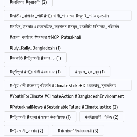
#চরবিজায় #কুয়াকাটা
(2)
#জাতীয়_নাগরিক_পার্টি #পটুয়াখালী_পদযাত্রা #জুলাই_গণঅভ্যুত্থান
#নাহিদ_ইসলাম #রাজনৈতিক_আন্দোলন #নতুন_রাজনীতি #সিস্টেম_পরিবর্তন
#জেলা_কার্যালয় #পথসভা #NCP_Patuakhali
#July_Rally_Bangladesh
(1)
#ডাকাতি #পটুয়াখালী #র‍্যাব_৮
(1)
#দূর্গাপুজা #পটুয়াখালী #র‍্যাব-৮
(1)
#নুরুল_হক_নুর
(1)
#পটুয়াখালী #জলবায়ুপরিবর্তন #ClimateStrikeBD #জলবায়ু_ন্যায়বিচার
#YouthForClimate #ClimateAction #BangladeshEnvironment
#PatuakhaliNews #SustainableFuture #ClimateJustice
(2)
#পটুয়াখালী #হত্যা #মামলা #কালীগঞ্জ
(1)
#পটুয়াখালী_নিউজ
(2)
#পটুয়াখালী_সংবাদ
(2)
#বাংলাদেশশিক্ষাব্যবস্থা
(3)