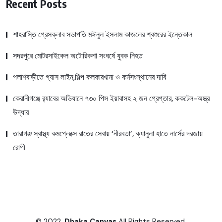
Recent Posts
শাহরাস্তি প্রেসক্লাব সভাপতি মঈনুল ইসলাম কাজলের শ্বশুরের ইন্তেকাল
সদরপুরে মোটরসাইকেল অটোরিকশা সংঘর্ষে যুবক নিহত
পলাশবাড়ীতে গ্যাস লাইন,শিল্প কলকারখানা ও কর্মসংস্থানের দাবি
কেরানীগঞ্জে র‍্যাবের অভিযানে ৭৩০ পিস ইয়াবাসহ ২ জন গ্রেপ্তার, ককটেল-অস্ত্র
উদ্ধার
তারাগঞ্জ স্বাস্থ্য কমপ্লেক্সে রাতের সেবায় ‘নীরবতা’, ক্যানুলা হাতে নার্সের দরজায়
রোগী
© 2022,
Dhaka Canvas
All Rights Reserved.