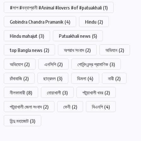
#সাপ #বন্যাপ্রানী #Animal #lovers #of #patuakhali
(1)
Gobindra Chandra Pramanik
(4)
Hindu
(2)
Hindu mahajut
(3)
Patuakhali news
(5)
top Bangla news
(2)
অপরাধ সংবাদ
(2)
অভিযান
(2)
অভিযোগ
(2)
এনসিপি
(2)
গোবিন্দ চন্দ্র প্রামাণিক
(3)
চাঁদাবাজি
(2)
ছাত্রদল
(3)
ডিমলা
(4)
নারী
(2)
নীলফামারী
(8)
নোয়াখালী
(3)
পটুয়াখালী খবর
(2)
পটুয়াখালী জেলা সংবাদ
(2)
ফেনী
(2)
বিএনপি
(4)
হিন্দু মহাজোট
(3)