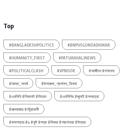
Top
#BANGLADESHPOLITICS
#BNPVSGONOADHIKAR
#HUMANITY_FIRST
#PATUAKHALINEWS
#POLITICALCLASH
#VPNOOR
#আজীবন #সম্মাননা
#আহত_সংঘর্ষ
#উপজেলা_প্রশাসন_ডিমলা
#এনসিপি #লিফলেট #বিতরন
#এনসিপির #জুলাই #পদযাত্রা
#কক্সবাজার #পটুয়াখালী
#কলাপাড়ায় #৬ #ফুট #লম্বা #বিষধর #পদ্মগোখরা #উদ্ধার