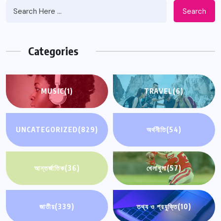
Search
Categories
MUSIC
(1)
TRAVEL
(6)
UNCATEGORIZED
(829)
অর্থনীতি
(54)
আন্তর্জাতিক
(36)
খেলাধুলা
(57)
জাতীয়
(339)
তথ্য ও প্রযুক্তি
(10)