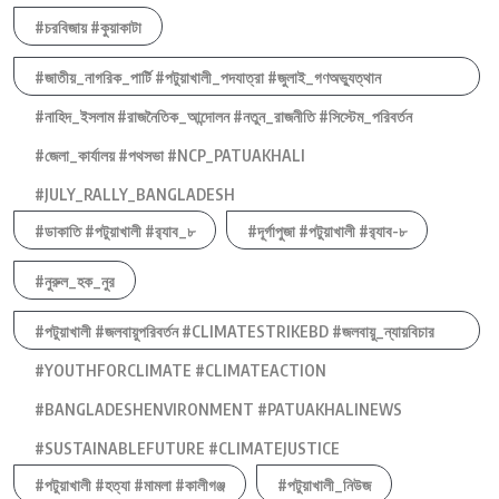
#চরবিজায় #কুয়াকাটা
#জাতীয়_নাগরিক_পার্টি #পটুয়াখালী_পদযাত্রা #জুলাই_গণঅভ্যুত্থান
#নাহিদ_ইসলাম #রাজনৈতিক_আন্দোলন #নতুন_রাজনীতি #সিস্টেম_পরিবর্তন
#জেলা_কার্যালয় #পথসভা #NCP_PATUAKHALI
#JULY_RALLY_BANGLADESH
#ডাকাতি #পটুয়াখালী #র‍্যাব_৮
#দূর্গাপুজা #পটুয়াখালী #র‍্যাব-৮
#নুরুল_হক_নুর
#পটুয়াখালী #জলবায়ুপরিবর্তন #CLIMATESTRIKEBD #জলবায়ু_ন্যায়বিচার
#YOUTHFORCLIMATE #CLIMATEACTION
#BANGLADESHENVIRONMENT #PATUAKHALINEWS
#SUSTAINABLEFUTURE #CLIMATEJUSTICE
#পটুয়াখালী #হত্যা #মামলা #কালীগঞ্জ
#পটুয়াখালী_নিউজ