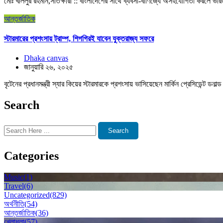
মোঃ খলিলুর রহমান,সাতক্ষীরা :: বাংলাদেশের সাথে ব্যবসা-বাণিজ্যে অসহযোগিতা করলে ভারত
আন্তর্জাতিক
স্টারমারের প্রশংসায় ট্রাম্প, শিগগিরই যাবেন যুক্তরাজ্য সফরে
Dhaka canvas
জানুয়ারি ২৬, ২০২৫
বৃটেনের প্রধানমন্ত্রী স্যার কিয়ের স্টারমারকে প্রশংসায় ভাসিয়েছেন মার্কিন প্রেসিডেন্ট ডনাল্
Search
Search
Categories
Music
(1)
Travel
(6)
Uncategorized
(829)
অর্থনীতি
(54)
আন্তর্জাতিক
(36)
খেলাধুলা
(57)