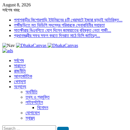
August 8, 2026
সর্বশেষ খবর:
পলাশবাড়ীর কিশোরগাড়ি ইউনিয়নের ৪টি খেয়াঘাটে ইজারা ছাড়াই অতিরিক্ত...
লক্ষীছড়িতে মৃত ভিডিপি সদস্যের পরিবারকে সেনাবাহিনীর সহায়তা
সাতক্ষীরায় বিএনপিতে যোগ দিলেন জামায়াতের বহিষ্কৃত নেতা গাজী...
প্রধানমন্ত্রীর সফর সফল করতে দিনরাত মাঠে ডিসি জাহিদুল...
সর্বশেষ
সারাদেশ
রাজনীতি
আন্তর্জাতিক
খেলাধুলা
অন্যান্য
অর্থনীতি
তথ্য ও প্রযুক্তি
লাইফস্টাইল
বিনোদন
যোগাযোগ
স্বাস্থ্য