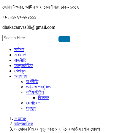
জেরিন টাওয়ার, আটি বাজার, কেরানীগঞ্জ, ঢাকা- ১৩১২।
+৮৮০১৮২৭-২৮৪১১১
dhakacanvas88@gmail.com
সর্বশেষ
সারাদেশ
রাজনীতি
আন্তর্জাতিক
খেলাধুলা
অন্যান্য
অর্থনীতি
তথ্য ও প্রযুক্তি
লাইফস্টাইল
বিনোদন
যোগাযোগ
স্বাস্থ্য
Home
আন্তর্জাতিক
মনমোহন সিংয়ের মৃত্যু ভারতে ৭ দিনের জাতীয় শোক ঘোষণা