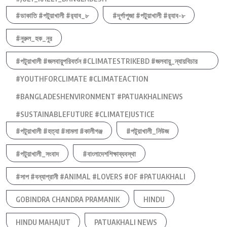
#ডাকাতি #পটুয়াখালী #র‍্যাব_৮
#দূর্গাপুজা #পটুয়াখালী #র‍্যাব-৮
#নুরুল_হক_নুর
#পটুয়াখালী #জলবায়ুপরিবর্তন #CLIMATESTRIKEBD #জলবায়ু_ন্যায়বিচার
#YOUTHFORCLIMATE #CLIMATEACTION
#BANGLADESHENVIRONMENT #PATUAKHALINEWS
#SUSTAINABLEFUTURE #CLIMATEJUSTICE
#পটুয়াখালী #হত্যা #মামলা #কালীগঞ্জ
#পটুয়াখালী_নিউজ
#পটুয়াখালী_সংবাদ
#বাংলাদেশশিক্ষাব্যবস্থা
#সাপ #বন্যাপ্রানী #ANIMAL #LOVERS #OF #PATUAKHALI
GOBINDRA CHANDRA PRAMANIK
HINDU
HINDU MAHAJUT
PATUAKHALI NEWS