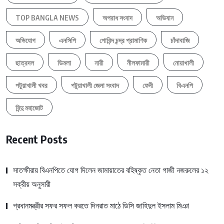
TOP BANGLA NEWS
অপরাধ সংবাদ
অভিযান
অভিযোগ
এনসিপি
গোবিন্দ চন্দ্র প্রামাণিক
চাঁদাবাজি
ছাত্রদল
ডিমলা
নারী
নীলফামারী
নোয়াখালী
পটুয়াখালী খবর
পটুয়াখালী জেলা সংবাদ
ফেনী
বিএনপি
হিন্দু মহাজোট
Recent Posts
সাতক্ষীরায় বিএনপিতে যোগ দিলেন জামায়াতের বহিষ্কৃত নেতা গাজী নজরুলের ১২
সক্রীয় অনুসারী
প্রধানমন্ত্রীর সফর সফল করতে দিনরাত মাঠে ডিসি জাহিদুল ইসলাম মিঞা