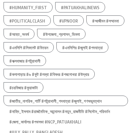
#HUMANITY_FIRST
#PATUAKHALINEWS
#POLITICALCLASH
#VPNOOR
#আজীবন #সম্মাননা
#আহত_সংঘর্ষ
#উপজেলা_প্রশাসন_ডিমলা
#এনসিপি #লিফলেট #বিতরন
#এনসিপির #জুলাই #পদযাত্রা
#কক্সবাজার #পটুয়াখালী
#কলাপাড়ায় #৬ #ফুট #লম্বা #বিষধর #পদ্মগোখরা #উদ্ধার
#চরবিজায় #কুয়াকাটা
#জাতীয়_নাগরিক_পার্টি #পটুয়াখালী_পদযাত্রা #জুলাই_গণঅভ্যুত্থান
#নাহিদ_ইসলাম #রাজনৈতিক_আন্দোলন #নতুন_রাজনীতি #সিস্টেম_পরিবর্তন
#জেলা_কার্যালয় #পথসভা #NCP_PATUAKHALI
#JULY_RALLY_BANGLADESH