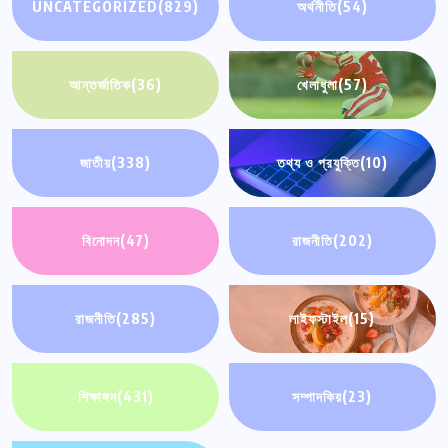
UNCATEGORIZED
(829)
অর্থনীতি
(54)
আন্তর্জাতিক
(36)
খেলাধুলা
(57)
জাতীয়
(338)
তথ্য ও প্রযুক্তি
(10)
বিনোদন
(47)
রাজনীতি
(202)
রাজনীতি
(285)
লাইফস্টাইল
(15)
শিক্ষাঙ্গন
(431)
সম্পাদকিয়
(23)