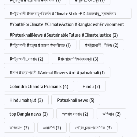
#পটুয়াখালী #জলবায়ুপরিবর্তন #ClimateStrikeBD #জলবায়ু_ন্যায়বিচার
#YouthForClimate #ClimateAction #BangladeshEnvironment
#PatuakhaliNews #SustainableFuture #ClimateJustice
(2)
#পটুয়াখালী #হত্যা #মামলা #কালীগঞ্জ
(1)
#পটুয়াখালী_নিউজ
(2)
#পটুয়াখালী_সংবাদ
(2)
#বাংলাদেশশিক্ষাব্যবস্থা
(3)
#সাপ #বন্যাপ্রানী #Animal #lovers #of #patuakhali
(1)
Gobindra Chandra Pramanik
(4)
Hindu
(2)
Hindu mahajut
(3)
Patuakhali news
(5)
top Bangla news
(2)
অপরাধ সংবাদ
(2)
অভিযান
(2)
অভিযোগ
(2)
এনসিপি
(2)
গোবিন্দ চন্দ্র প্রামাণিক
(3)