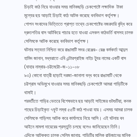
চিড়াই কাঠ নিয়ে যাওয়ার সময় মানিকছড়ি চেকপোষ্টে লক্ষাদিক টাকা
মূল্যের ছয় আড়াই চিড়াই কাঠ আটক করেছে বনবিভাগ কর্তৃপক্ষ।
গোপন সংবাদের ভিত্তিতে প্রাপ্ত তথ্যে চেকপোষ্টের নজরদারি বৃদ্ধি করে
দ্রুতগতির বাস আটকিয়ে পাচার হতে যাওয়া এসকল কাঠভর্তি বাসসহ চালক
সেলিমকে আটক করেছে বনবিভাগ কর্তৃপক্ষ।
ঘটনার সত্যতা নিশ্চিত করে রাঙামাটি সদর রেঞ্জের- রেঞ্জ কর্মকর্তা আব্দুল
হামিদ জানান, মধ্যরাতে এবি এন্টারপ্রাইজ নাইচ ট্যুর নামের একটি বাস
(যাহার নাম্বার-চট্টমেট্টো-জ-১১-০৮
৯৩) কোনো যাত্রী ছাড়াই দরজা-জানালা বন্ধ করে রাঙামাটি থেকে
চট্টগ্রাম অভিমুখে যাওয়ার সময় মানিকছড়ি চেকপোষ্টে আমরা গাড়িটিকে
থামাই।
পরবর্তীতে গাড়ির ভেতরে বিশেষভাবে ছয় আড়াই সাইজের গুটগুটিয়া, কনক
গাছের চিড়াইকৃত ৭ফুট লম্বা ৫৫টি কাঠ পাওয়া যায়। এসময় আমরা চালক
সেলিমকে গাড়িসহ আটক করে কার্যালয়ে নিয়ে আসি। এই ঘটনায় বন
আইনে মামলা দায়েরের প্রস্তুতি চলছে বলেও জানিয়েছেন তিনি।
এদিকে আটককৃত চালক সেলিম জানায়, গাড়িটির মালিক রাউজানের মানিক