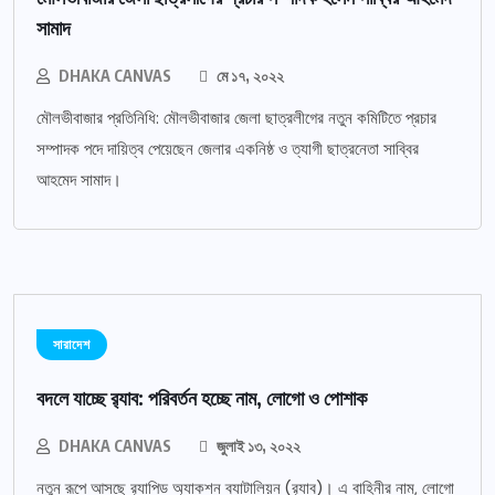
সামাদ
DHAKA CANVAS
মে ১৭, ২০২২
মৌলভীবাজার প্রতিনিধি: মৌলভীবাজার জেলা ছাত্রলীগের নতুন কমিটিতে প্রচার
সম্পাদক পদে দায়িত্ব পেয়েছেন জেলার একনিষ্ঠ ও ত্যাগী ছাত্রনেতা সাব্বির
আহমেদ সামাদ।
সারাদেশ
বদলে যাচ্ছে র‌্যাব: পরিবর্তন হচ্ছে নাম, লোগো ও পোশাক
DHAKA CANVAS
জুলাই ১৩, ২০২২
নতুন রূপে আসছে র‌্যাপিড অ্যাকশন ব্যাটালিয়ন (র‌্যাব)। এ বাহিনীর নাম, লোগো