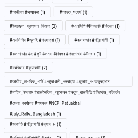
#আজীবন #সম্মাননা
(1)
#আহত_সংঘর্ষ
(1)
#উপজেলা_প্রশাসন_ডিমলা
(2)
#এনসিপি #লিফলেট #বিতরন
(1)
#এনসিপির #জুলাই #পদযাত্রা
(1)
#কক্সবাজার #পটুয়াখালী
(1)
#কলাপাড়ায় #৬ #ফুট #লম্বা #বিষধর #পদ্মগোখরা #উদ্ধার
(1)
#চরবিজায় #কুয়াকাটা
(2)
#জাতীয়_নাগরিক_পার্টি #পটুয়াখালী_পদযাত্রা #জুলাই_গণঅভ্যুত্থান
#নাহিদ_ইসলাম #রাজনৈতিক_আন্দোলন #নতুন_রাজনীতি #সিস্টেম_পরিবর্তন
#জেলা_কার্যালয় #পথসভা #NCP_Patuakhali
#July_Rally_Bangladesh
(1)
#ডাকাতি #পটুয়াখালী #র‍্যাব_৮
(1)
#দূর্গাপুজা #পটুয়াখালী #র‍্যাব-৮
(1)
#নুরুল_হক_নুর
(1)