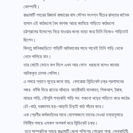
কোম্পানী।
রাঙামাটি শহরের রিজার্ভ বাজারের বাস স্টেশন সংলগ্ন নীচের রাস্তার জনৈক
হাসান এই কাঠগুলো বৈধ কাগজ আছে জানিয়ে গাড়িতে কাঠগুলো
চট্টগ্রামের উদ্দেশ্যে নিয়ে যাওয়ার জন্য ভাড়া করে তিনি নিজেও গাড়িতেই
ছিলেন।
কিন্তু মানিকছড়িতে গাড়িটি আটকানোর সাথে সাথেই তিনি গাড়ি থেকে
নেমে পালিয়ে যান।
তার মোটো ফোনে কল দিলে এখন আর ফোন ধরছেনা বলেও জানায়
আটককৃত চালক সেলিম।
এ সময়ে স্থানে সূত্রে জানা যায়, বেপরোয়া সিন্ডিকেট চক্র প্রশাসনের
নজর ফাঁকি দিয়ে রাতের আঁধারে যাত্রীবাহি যানবাহন, পিকআপ, ট্রাক,
মাছের গাড়ি, মৌসুমি পন্যবাহি গাড়ি সহ শুকনো খড়ের গাড়িতে করে কাঠের
চৌ-কাঠ, দরজাসহ ছয়-আড়াই চিড়াই কাঠ পাঁচার করে।
এক শ্রেণীর কর্মকর্তাদের সাথে যোগসাজসে তাদের দেওয়া তথ্যানুসারে
নির্দিষ্ট্য সময়ে এসকল অপকর্ম করে সিন্ডিকেট চক্র।
তবে সাম্প্রতিক সময়ে রাঙামাটি জেলা পুলিশের গোয়েন্দা শাখা, সেনাবাহিনী,