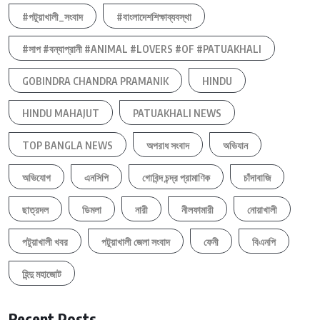
#পটুয়াখালী_সংবাদ
#বাংলাদেশশিক্ষাব্যবস্থা
#সাপ #বন্যাপ্রানী #ANIMAL #LOVERS #OF #PATUAKHALI
GOBINDRA CHANDRA PRAMANIK
HINDU
HINDU MAHAJUT
PATUAKHALI NEWS
TOP BANGLA NEWS
অপরাধ সংবাদ
অভিযান
অভিযোগ
এনসিপি
গোবিন্দ চন্দ্র প্রামাণিক
চাঁদাবাজি
ছাত্রদল
ডিমলা
নারী
নীলফামারী
নোয়াখালী
পটুয়াখালী খবর
পটুয়াখালী জেলা সংবাদ
ফেনী
বিএনপি
হিন্দু মহাজোট
Recent Posts