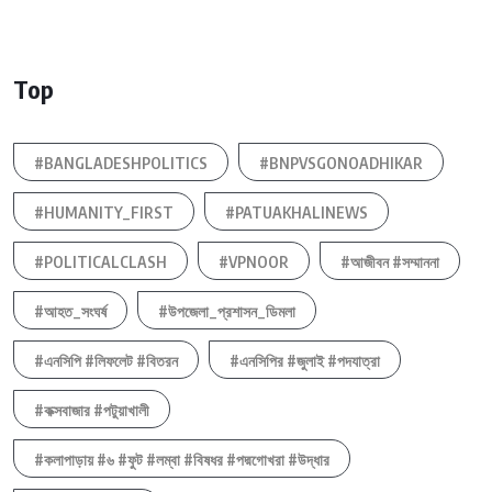
Top
#BANGLADESHPOLITICS
#BNPVSGONOADHIKAR
#HUMANITY_FIRST
#PATUAKHALINEWS
#POLITICALCLASH
#VPNOOR
#আজীবন #সম্মাননা
#আহত_সংঘর্ষ
#উপজেলা_প্রশাসন_ডিমলা
#এনসিপি #লিফলেট #বিতরন
#এনসিপির #জুলাই #পদযাত্রা
#কক্সবাজার #পটুয়াখালী
#কলাপাড়ায় #৬ #ফুট #লম্বা #বিষধর #পদ্মগোখরা #উদ্ধার