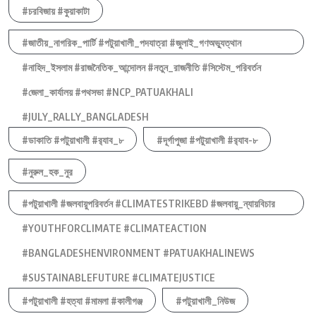
#চরবিজায় #কুয়াকাটা
#জাতীয়_নাগরিক_পার্টি #পটুয়াখালী_পদযাত্রা #জুলাই_গণঅভ্যুত্থান
#নাহিদ_ইসলাম #রাজনৈতিক_আন্দোলন #নতুন_রাজনীতি #সিস্টেম_পরিবর্তন
#জেলা_কার্যালয় #পথসভা #NCP_PATUAKHALI
#JULY_RALLY_BANGLADESH
#ডাকাতি #পটুয়াখালী #র‍্যাব_৮
#দূর্গাপুজা #পটুয়াখালী #র‍্যাব-৮
#নুরুল_হক_নুর
#পটুয়াখালী #জলবায়ুপরিবর্তন #CLIMATESTRIKEBD #জলবায়ু_ন্যায়বিচার
#YOUTHFORCLIMATE #CLIMATEACTION
#BANGLADESHENVIRONMENT #PATUAKHALINEWS
#SUSTAINABLEFUTURE #CLIMATEJUSTICE
#পটুয়াখালী #হত্যা #মামলা #কালীগঞ্জ
#পটুয়াখালী_নিউজ