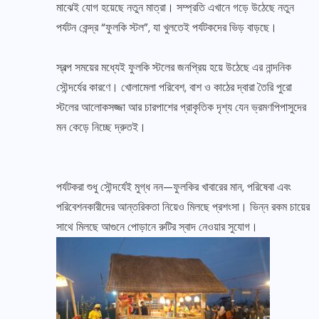
মাঝেই যোগ হয়েছে নতুন মাত্রা। সম্প্রতি এখানে গড়ে উঠেছে নতুন
পর্যটন কেন্দ্র “ফুলকি স্টল”, যা খুলতেই পর্যটকদের ভিড় বাড়ছে।
স্বল্প সময়ের মধ্যেই ফুলকি স্টলের জনপ্রিয় হয়ে উঠেছে এর নান্দনিক
সৌন্দর্যের কারণে। খোলামেলা পরিবেশ, বাশ ও কাঠের দ্বারা তৈরি পুরো
স্টলের আলোকসজ্জা আর চারপাশের প্রাকৃতিক দৃশ্য যেন ভ্রমণপিপাসুদের
মন কেড়ে নিচ্ছে দ্রুতই।
পর্যটকরা শুধু সৌন্দর্যেই মুগ্ধ নন—ফুলকির খাবারের মান, পরিষেবা এবং
পরিবেশনকারীদের আন্তরিকতা নিয়েও মিলছে প্রশংসা। ভিন্ন রকম চায়ের
সাথে মিলছে আগুনে পোড়ানে রুটির স্বাদ নেওয়ার সুযোগ।