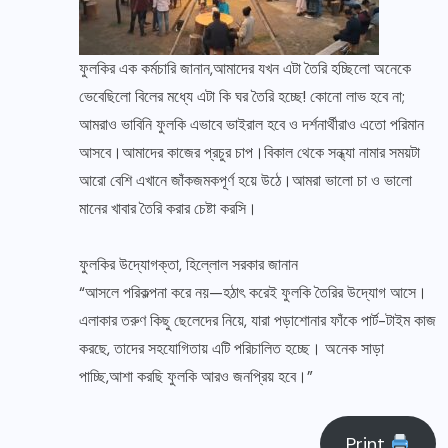
ফুলকির এক কর্মচারি জানান,আমাদের যখন এটা তৈরি হচ্ছিলো অনেকে
ভেবেছিলো বিলের মধ্যে এটা কি ঘর তৈরি হচ্ছে! কোনো লাভ হবে না;
আমরাও ভাবিনি ফুলকি এভাবে ভাইরাল হবে ও দর্শনার্থীরাও এতো পরিমান
আসবে।আমাদের কাজের প্রচুর চাপ।বিকাল থেকে সন্ধ্যা নামার সময়টা
আরো বেশি এখানে জাঁকজমকপূর্ণ হয়ে উঠে।আমরা ভালো চা ও ভালো
মানের খাবার তৈরি করার চেষ্টা করসি।
ফুলকির উদ্যোগক্তা, হিল্লোল সরকার জানান
“আসলে পরিকল্পনা করে নয়—হঠাৎ করেই ফুলকি তৈরির উদ্যোগ আসে।
এলাকার তরুণ কিছু ছেলেদের নিয়ে, যারা পড়াশোনার ফাঁকে পার্ট-টাইম কাজ
করছে, তাদের সহযোগিতায় এটি পরিচালিত হচ্ছে। অনেক সাড়া
পাচ্ছি,আশা করছি ফুলকি আরও জনপ্রিয় হবে।”
Print