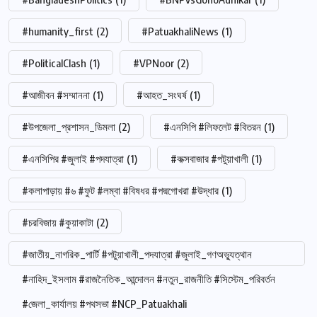
#humanity_first
(2)
#PatuakhaliNews
(1)
#PoliticalClash
(1)
#VPNoor
(2)
#আজীবন #সম্মাননা
(1)
#আহত_সংঘর্ষ
(1)
#উপজেলা_প্রশাসন_ডিমলা
(2)
#এনসিপি #লিফলেট #বিতরন
(1)
#এনসিপির #জুলাই #পদযাত্রা
(1)
#কক্সবাজার #পটুয়াখালী
(1)
#কলাপাড়ায় #৬ #ফুট #লম্বা #বিষধর #পদ্মগোখরা #উদ্ধার
(1)
#চরবিজায় #কুয়াকাটা
(2)
#জাতীয়_নাগরিক_পার্টি #পটুয়াখালী_পদযাত্রা #জুলাই_গণঅভ্যুত্থান
#নাহিদ_ইসলাম #রাজনৈতিক_আন্দোলন #নতুন_রাজনীতি #সিস্টেম_পরিবর্তন
#জেলা_কার্যালয় #পথসভা #NCP_Patuakhali