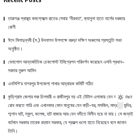
তারাগঞ্জ স্বাস্থ্য কমপ্লেক্সে রাতের সেবায় ‘নীরবতা’, ক্যানুলা হাতে নার্সের দরজায়
রোগী
ঈদে মিলাদুন্নবী (স.) উদযাপন উপলক্ষে বরুড়া দক্ষিণ অঞ্চলের প্রস্তুতি সভা
অনুষ্ঠিত।
বেনাপোল আন্তর্জাতিক চেকপোস্ট ইমিগ্রেশন পরিদর্শন করেছেন এসবি প্রধান-
সরদার নুরুল আমিন
এনসিপি’র নাগরপুর উপজেলা শাখার আহ্বায়ক কমিটি গঠিত
কুড়িগ্রাম জেলার শুরু চিলমারী ও রাজীবপুর নয় এই টোটাল এলাকায় যেন আমরা ভাঙন
রোধ করতে পারি এবং এখানকার কোন মানুষের যেন বাড়ী-ঘর, মসজিদ, মাদ্রাসা, মন্দির,
শ্মশান ঘাট, স্কুল, কলেজ, হাট বাজার আর যেন নদীতে বিলীন হয়ে না যায়। সে জন্যই
বর্তমান সরকার তারেক রহমান সরকার, যে প্রকল্প গুলো হাতে নিয়েছেন বলে জানান
তিনি।