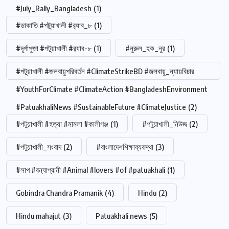
#July_Rally_Bangladesh
(1)
#ডাকাতি #পটুয়াখালী #র‍্যাব_৮
(1)
#দূর্গাপুজা #পটুয়াখালী #র‍্যাব-৮
(1)
#নুরুল_হক_নুর
(1)
#পটুয়াখালী #জলবায়ুপরিবর্তন #ClimateStrikeBD #জলবায়ু_ন্যায়বিচার
#YouthForClimate #ClimateAction #BangladeshEnvironment
#PatuakhaliNews #SustainableFuture #ClimateJustice
(2)
#পটুয়াখালী #হত্যা #মামলা #কালীগঞ্জ
(1)
#পটুয়াখালী_নিউজ
(2)
#পটুয়াখালী_সংবাদ
(2)
#বাংলাদেশশিক্ষাব্যবস্থা
(3)
#সাপ #বন্যাপ্রানী #Animal #lovers #of #patuakhali
(1)
Gobindra Chandra Pramanik
(4)
Hindu
(2)
Hindu mahajut
(3)
Patuakhali news
(5)