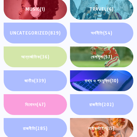
MUSIC
(1)
TRAVEL
(6)
UNCATEGORIZED
(829)
অর্থনীতি
(54)
আন্তর্জাতিক
(36)
খেলাধুলা
(57)
জাতীয়
(339)
তথ্য ও প্রযুক্তি
(10)
বিনোদন
(47)
রাজনীতি
(202)
রাজনীতি
(285)
লাইফস্টাইল
(15)