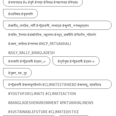
#কলাপাড়ায় #৬ #ফুট #লম্বা #বিষধর #পদ্মগোখরা #উদ্ধার
#চরবিজায় #কুয়াকাটা
#জাতীয়_নাগরিক_পার্টি #পটুয়াখালী_পদযাত্রা #জুলাই_গণঅভ্যুত্থান
#নাহিদ_ইসলাম #রাজনৈতিক_আন্দোলন #নতুন_রাজনীতি #সিস্টেম_পরিবর্তন
#জেলা_কার্যালয় #পথসভা #NCP_PATUAKHALI
#JULY_RALLY_BANGLADESH
#ডাকাতি #পটুয়াখালী #র‍্যাব_৮
#দূর্গাপুজা #পটুয়াখালী #র‍্যাব-৮
#নুরুল_হক_নুর
#পটুয়াখালী #জলবায়ুপরিবর্তন #CLIMATESTRIKEBD #জলবায়ু_ন্যায়বিচার
#YOUTHFORCLIMATE #CLIMATEACTION
#BANGLADESHENVIRONMENT #PATUAKHALINEWS
#SUSTAINABLEFUTURE #CLIMATEJUSTICE