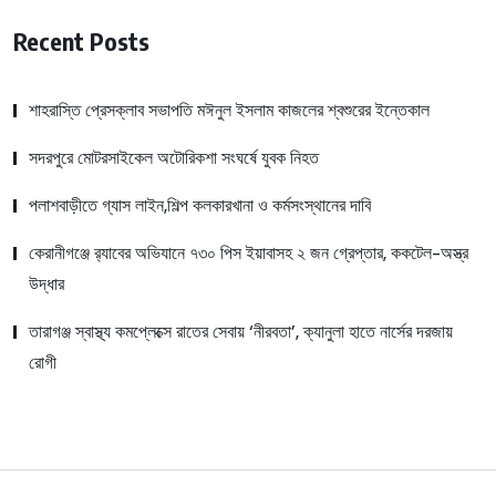
Recent Posts
শাহরাস্তি প্রেসক্লাব সভাপতি মঈনুল ইসলাম কাজলের শ্বশুরের ইন্তেকাল
সদরপুরে মোটরসাইকেল অটোরিকশা সংঘর্ষে যুবক নিহত
পলাশবাড়ীতে গ্যাস লাইন,শিল্প কলকারখানা ও কর্মসংস্থানের দাবি
কেরানীগঞ্জে র‍্যাবের অভিযানে ৭৩০ পিস ইয়াবাসহ ২ জন গ্রেপ্তার, ককটেল-অস্ত্র
উদ্ধার
তারাগঞ্জ স্বাস্থ্য কমপ্লেক্সে রাতের সেবায় ‘নীরবতা’, ক্যানুলা হাতে নার্সের দরজায়
রোগী