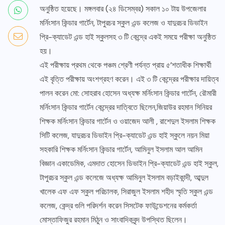
অনুষ্ঠিত হয়েছে। মঙ্গলবার (২৪ ডিসেম্বর) সকাল ১০ টায় উপজেলার
মর্নিংসান কিন্ডার গার্টেন, টাপুরচর স্কুল এন্ড কলেজ ও যাদুরচর ডিভাইন
প্রি-ক্যাডেট এন্ড হাই স্কুলসহ ৩ টি কেন্দ্রে একই সময়ে পরীক্ষা অনুষ্ঠিত
হয়।
এই পরীক্ষায় প্রথম থেকে পঞ্চম শ্রেণী পর্যন্ত প্রায় ৫’শতাধীক শিক্ষার্থী
এই বৃত্তি পরীক্ষায় অংশগ্রহণ করেন। এই ৩ টি কেন্দ্রের পরীক্ষার দায়িত্ব
পালন করেন মো: সোহরাব হোসেন অধ্যক্ষ মর্নিংসান কিন্ডার গার্টেন, রৌমারী
মর্নিংসান কিন্ডার গার্টেন কেন্দ্রের দাত্বিতে ছিলেন,জিয়াউর রহমান সিনিয়র
শিক্ষক মর্নিংসান কিন্ডার গার্টেন ও ওয়াজেদ আলী , রাশেদুল ইসলাম শিক্ষক
সিটি কলেজ, যাদুরচর ডিভাইন প্রি-ক্যাডেট এন্ড হাই স্কুলে নয়ন মিয়া
সহকারি শিক্ষক মর্নিংসান কিন্ডার গার্টেন, আমিনুল ইসলাম আল আমিন
বিজ্ঞান একাডেমিক, এমদাত হোসেন ডিভাইন প্রি-ক্যাডেট এন্ড হাই স্কুল,
টাপুরচর স্কুল এন্ড কলেজে অধ্যক্ষ আমিনুল ইসলাম বড়াইকান্দী, আব্দুল
খালেক এফ এফ স্কুল পরিচালক, সিরাজুল ইসলাম শহীদ স্মৃতি স্কুল এন্ড
কলেজ, কেন্দ্র গুলি পরিদর্শন করেন সিসটেক ফাউন্ডেশনের কর্মকর্তা
মোস্তাফিজুর রহমান মিঠুন ও সাংবাদিকবৃন্দ উপস্থিত ছিলেন।