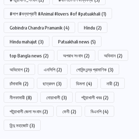
#সাপ #বন্যাপ্রানী #Animal #lovers #of #patuakhali
(1)
Gobindra Chandra Pramanik
(4)
Hindu
(2)
Hindu mahajut
(3)
Patuakhali news
(5)
top Bangla news
(2)
অপরাধ সংবাদ
(2)
অভিযান
(2)
অভিযোগ
(2)
এনসিপি
(2)
গোবিন্দ চন্দ্র প্রামাণিক
(3)
চাঁদাবাজি
(2)
ছাত্রদল
(3)
ডিমলা
(4)
নারী
(2)
নীলফামারী
(8)
নোয়াখালী
(3)
পটুয়াখালী খবর
(2)
পটুয়াখালী জেলা সংবাদ
(2)
ফেনী
(2)
বিএনপি
(4)
হিন্দু মহাজোট
(3)