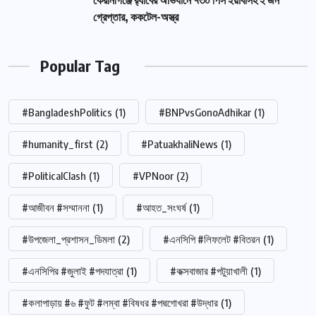
কেরানীগঞ্জে র‍্যাবের অভিযানে ৭৩০ পিস ইয়াবাসহ ২ জন
গ্রেপ্তার, ককটেল-অস্ত্র
Popular Tag
#BangladeshPolitics
(1)
#BNPvsGonoAdhikar
(1)
#humanity_first
(2)
#PatuakhaliNews
(1)
#PoliticalClash
(1)
#VPNoor
(2)
#আজীবন #সম্মাননা
(1)
#আহত_সংঘর্ষ
(1)
#উপজেলা_প্রশাসন_ডিমলা
(2)
#এনসিপি #লিফলেট #বিতরন
(1)
#এনসিপির #জুলাই #পদযাত্রা
(1)
#কক্সবাজার #পটুয়াখালী
(1)
#কলাপাড়ায় #৬ #ফুট #লম্বা #বিষধর #পদ্মগোখরা #উদ্ধার
(1)