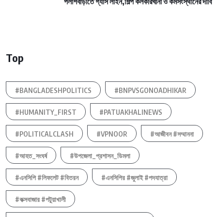
পলাশবাড়ীতে গ্যাস লাইন,শিল্প কলকারখানা ও কর্মসংস্থানের দাবি
Top
#BANGLADESHPOLITICS
#BNPVSGONOADHIKAR
#HUMANITY_FIRST
#PATUAKHALINEWS
#POLITICALCLASH
#VPNOOR
#আজীবন #সম্মাননা
#আহত_সংঘর্ষ
#উপজেলা_প্রশাসন_ডিমলা
#এনসিপি #লিফলেট #বিতরন
#এনসিপির #জুলাই #পদযাত্রা
#কক্সবাজার #পটুয়াখালী