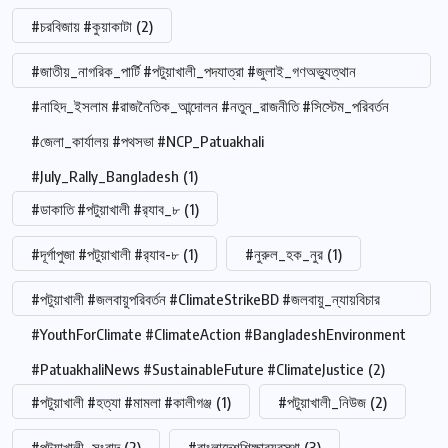
#চরবিজায় #কুয়াকাটা
(2)
#জাতীয়_নাগরিক_পার্টি #পটুয়াখালী_পদযাত্রা #জুলাই_গণঅভ্যুত্থান
#নাহিদ_ইসলাম #রাজনৈতিক_আন্দোলন #নতুন_রাজনীতি #সিস্টেম_পরিবর্তন
#জেলা_কার্যালয় #পথসভা #NCP_Patuakhali
#July_Rally_Bangladesh
(1)
#ডাকাতি #পটুয়াখালী #র‍্যাব_৮
(1)
#দূর্গাপুজা #পটুয়াখালী #র‍্যাব-৮
(1)
#নুরুল_হক_নুর
(1)
#পটুয়াখালী #জলবায়ুপরিবর্তন #ClimateStrikeBD #জলবায়ু_ন্যায়বিচার
#YouthForClimate #ClimateAction #BangladeshEnvironment
#PatuakhaliNews #SustainableFuture #ClimateJustice
(2)
#পটুয়াখালী #হত্যা #মামলা #কালীগঞ্জ
(1)
#পটুয়াখালী_নিউজ
(2)
#পটুয়াখালী_সংবাদ
(2)
#বাংলাদেশশিক্ষাব্যবস্থা
(3)