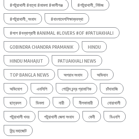
#পটুয়াখালী #হত্যা #মামলা #কালীগঞ্জ
#পটুয়াখালী_নিউজ
#পটুয়াখালী_সংবাদ
#বাংলাদেশশিক্ষাব্যবস্থা
#সাপ #বন্যাপ্রানী #ANIMAL #LOVERS #OF #PATUAKHALI
GOBINDRA CHANDRA PRAMANIK
HINDU
HINDU MAHAJUT
PATUAKHALI NEWS
TOP BANGLA NEWS
অপরাধ সংবাদ
অভিযান
অভিযোগ
এনসিপি
গোবিন্দ চন্দ্র প্রামাণিক
চাঁদাবাজি
ছাত্রদল
ডিমলা
নারী
নীলফামারী
নোয়াখালী
পটুয়াখালী খবর
পটুয়াখালী জেলা সংবাদ
ফেনী
বিএনপি
হিন্দু মহাজোট