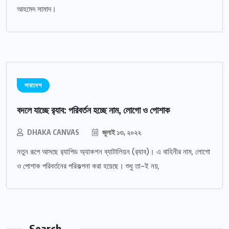
আহমেদ সামাদ।
সারাদেশ
বদলে যাচ্ছে র‌্যাব: পরিবর্তন হচ্ছে নাম, লোগো ও পোশাক
DHAKA CANVAS
জুলাই ১৩, ২০২২
নতুন রূপে আসছে র‌্যাপিড অ্যাকশন ব্যাটালিয়ন (র‌্যাব)। এ বাহিনীর নাম, লোগো
ও পোশাক পরিবর্তনের পরিকল্পনা করা হয়েছে। শুধু তা-ই নয়,
Search