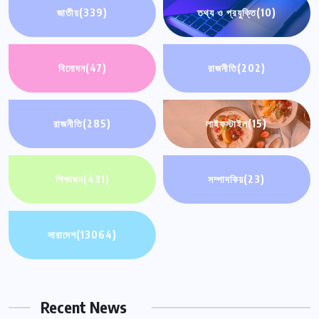
জাতীয়
(339)
তথ্য ও প্রযুক্তি
(10)
বিনোদন
(47)
রাজনীতি
(202)
রাজনীতি
(285)
লাইফস্টাইল
(15)
শিক্ষাঙ্গন
(431)
সম্পাদকিয়
(23)
সারাদেশ
(13064)
Recent News