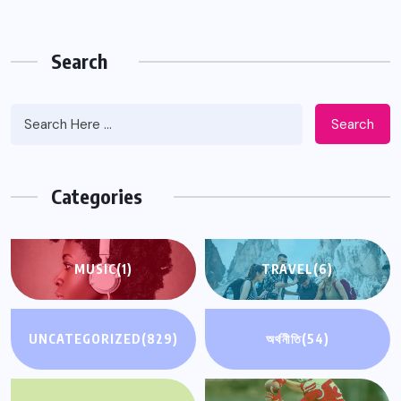
Search
Search
Categories
MUSIC
(1)
TRAVEL
(6)
UNCATEGORIZED
(829)
অর্থনীতি
(54)