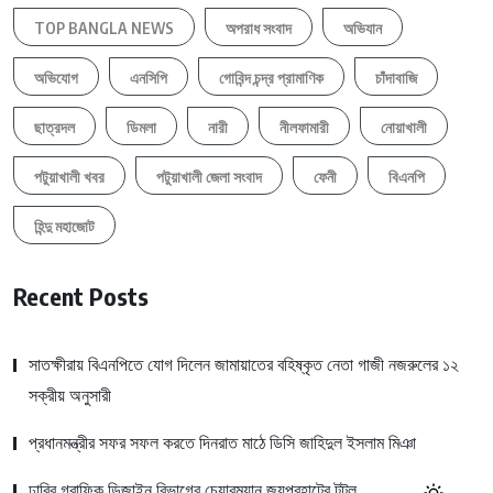
TOP BANGLA NEWS
অপরাধ সংবাদ
অভিযান
অভিযোগ
এনসিপি
গোবিন্দ চন্দ্র প্রামাণিক
চাঁদাবাজি
ছাত্রদল
ডিমলা
নারী
নীলফামারী
নোয়াখালী
পটুয়াখালী খবর
পটুয়াখালী জেলা সংবাদ
ফেনী
বিএনপি
হিন্দু মহাজোট
Recent Posts
সাতক্ষীরায় বিএনপিতে যোগ দিলেন জামায়াতের বহিষ্কৃত নেতা গাজী নজরুলের ১২
সক্রীয় অনুসারী
প্রধানমন্ত্রীর সফর সফল করতে দিনরাত মাঠে ডিসি জাহিদুল ইসলাম মিঞা
ঢাবির গ্রাফিক ডিজাইন বিভাগের চেয়ারম্যান জয়পুরহাটের টুটুল