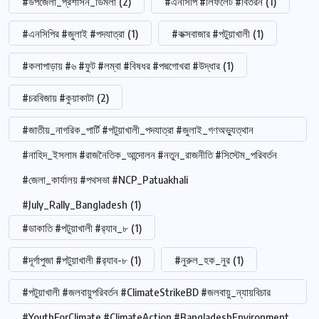
#উপজেলা_প্রশাসন_ডিমলা
(2)
#এনসিপি #লিফলেট #বিতরন
(1)
#এনসিপির #জুলাই #পদযাত্রা
(1)
#কক্সবাজার #পটুয়াখালী
(1)
#কলাপাড়ায় #৬ #ফুট #লম্বা #বিষধর #পদ্মগোখরা #উদ্ধার
(1)
#চরবিজায় #কুয়াকাটা
(2)
#জাতীয়_নাগরিক_পার্টি #পটুয়াখালী_পদযাত্রা #জুলাই_গণঅভ্যুত্থান
#নাহিদ_ইসলাম #রাজনৈতিক_আন্দোলন #নতুন_রাজনীতি #সিস্টেম_পরিবর্তন
#জেলা_কার্যালয় #পথসভা #NCP_Patuakhali
#July_Rally_Bangladesh
(1)
#ডাকাতি #পটুয়াখালী #র‍্যাব_৮
(1)
#দূর্গাপুজা #পটুয়াখালী #র‍্যাব-৮
(1)
#নুরুল_হক_নুর
(1)
#পটুয়াখালী #জলবায়ুপরিবর্তন #ClimateStrikeBD #জলবায়ু_ন্যায়বিচার
#YouthForClimate #ClimateAction #BangladeshEnvironment