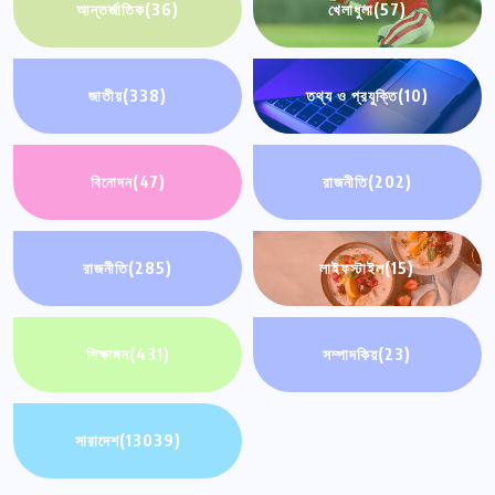
আন্তর্জাতিক
(36)
খেলাধুলা
(57)
জাতীয়
(338)
তথ্য ও প্রযুক্তি
(10)
বিনোদন
(47)
রাজনীতি
(202)
রাজনীতি
(285)
লাইফস্টাইল
(15)
শিক্ষাঙ্গন
(431)
সম্পাদকিয়
(23)
সারাদেশ
(13039)