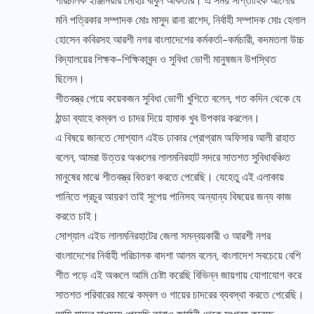
পরিচালক ইঞ্জিনিয়ার মোহাঃ বাবুল আকতার। এ সময় সাপ্তাহিক আলোর
মনি পত্রিকার সম্পাদক মোঃ মাসুদ রানা রাশেদ, নির্বাহী সম্পাদক মোঃ হেলাল
হোসেন কবিরসহ আরশী নগর বাংলাদেশের কর্মকর্তা-কর্মচারী, কদমতলা উচ্চ
বিদ্যালয়ের শিক্ষক-শিক্ষিকাবৃন্দ ও সুবিধা ভোগী মানুষজন উপস্থিত
ছিলেন।
শীতবস্ত্র পেয়ে কয়েকজন সুবিধা ভোগী খুশিতে বলেন, গত কদিন থেকে যে
ঠান্ডা ব্যাহে কম্বল ও চাদর দিয়ে হামাক খুব উপকার করলেন।
এ বিষয়ে জানতে সোশ্যাল এইড ঢাকার প্রোগ্রাম অফিসার আলী রাহাত
বলেন, আমরা উত্তর অঞ্চলের লালমনিরহাট সদরে সাতশত সুবিধাবঞ্চিত
মানুষের মাঝে শীতবস্ত্র বিতরণ করতে পেরেছি। যেহেতু এই এলাকায়
পানিতে প্রচুর আয়রণ তাই সুপেয় পানিসহ অন্যান্য বিষয়ের জন্য কাজ
করতে চাই।
সোশ্যাল এইড লালমনিরহাটের জেলা সমন্বয়কারী ও আরশী নগর
বাংলাদেশের নির্বাহী পরিচালক বাদশা আলম বলেন, বাংলাদেশ সবচেয়ে বেশি
শীত পড়ে এই অঞ্চলে আমি চেষ্টা করেছি বিভিন্ন জায়গায় যোগাযোগ করে
সাতশত পরিবারের মাঝে কম্বল ও গায়ের চাদরের ব্যবস্থা করতে পেরেছি।