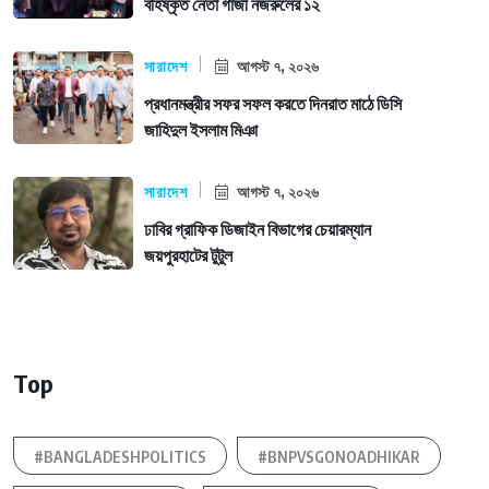
বহিষ্কৃত নেতা গাজী নজরুলের ১২
সারাদেশ
আগস্ট ৭, ২০২৬
প্রধানমন্ত্রীর সফর সফল করতে দিনরাত মাঠে ডিসি
জাহিদুল ইসলাম মিঞা
সারাদেশ
আগস্ট ৭, ২০২৬
ঢাবির গ্রাফিক ডিজাইন বিভাগের চেয়ারম্যান
জয়পুরহাটের টুটুল
Top
#BANGLADESHPOLITICS
#BNPVSGONOADHIKAR