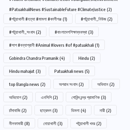
#PatuakhaliNews #SustainableFuture #ClimateJustice
(2)
#পটুয়াখালী #হত্যা #মামলা #কালীগঞ্জ
(1)
#পটুয়াখালী_নিউজ
(2)
#পটুয়াখালী_সংবাদ
(2)
#বাংলাদেশশিক্ষাব্যবস্থা
(3)
#সাপ #বন্যাপ্রানী #Animal #lovers #of #patuakhali
(1)
Gobindra Chandra Pramanik
(4)
Hindu
(2)
Hindu mahajut
(3)
Patuakhali news
(5)
top Bangla news
(2)
অপরাধ সংবাদ
(2)
অভিযান
(2)
অভিযোগ
(2)
এনসিপি
(2)
গোবিন্দ চন্দ্র প্রামাণিক
(3)
চাঁদাবাজি
(2)
ছাত্রদল
(3)
ডিমলা
(4)
নারী
(2)
নীলফামারী
(8)
নোয়াখালী
(3)
পটুয়াখালী খবর
(2)