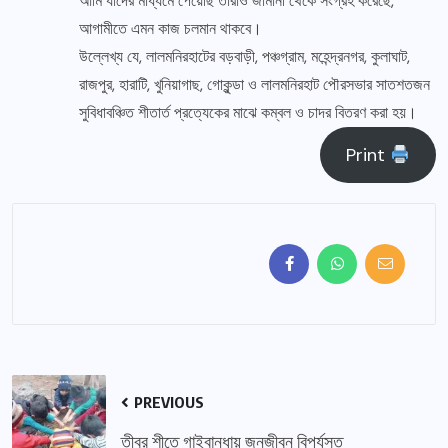
আমি যাদের মাধ্যমে পেয়েছি তারাও জার্মানী থেকে সংগ্রহ করেছে,
আগামীতে এমন কাজ চলমান থাকবে।
উল্লেখ্য যে, লালমনিরহাটের বড়বাড়ী, পঞ্চগ্রাম, মহেন্দ্রনগর, কুলাঘাট,
রাজপুর, হারাটি, খুনিয়াগাছ, গোকুন্ডা ও লালমনিরহাট পৌরসভার সাতশতজন
সুবিধাবঞ্চিত শীতার্ত প্রত্যেকের মাঝে কম্বল ও চাদর বিতরণ করা হয়।
Print
PREVIOUS
তীব্র শীতে গাইবান্ধায় জনজীবন বিপর্যস্ত