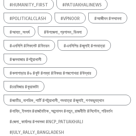
#HUMANITY_FIRST
#PATUAKHALINEWS
#POLITICALCLASH
#VPNOOR
#আজীবন #সম্মাননা
#আহত_সংঘর্ষ
#উপজেলা_প্রশাসন_ডিমলা
#এনসিপি #লিফলেট #বিতরন
#এনসিপির #জুলাই #পদযাত্রা
#কক্সবাজার #পটুয়াখালী
#কলাপাড়ায় #৬ #ফুট #লম্বা #বিষধর #পদ্মগোখরা #উদ্ধার
#চরবিজায় #কুয়াকাটা
#জাতীয়_নাগরিক_পার্টি #পটুয়াখালী_পদযাত্রা #জুলাই_গণঅভ্যুত্থান
#নাহিদ_ইসলাম #রাজনৈতিক_আন্দোলন #নতুন_রাজনীতি #সিস্টেম_পরিবর্তন
#জেলা_কার্যালয় #পথসভা #NCP_PATUAKHALI
#JULY_RALLY_BANGLADESH