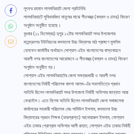
লুৎফর রহমান লালমনিরহাট জেলা প্রতিনিধি:
লালমনিরহাটে সুবিধাবঞ্চিত মানুষের মাঝে শীতবস্ত্র (কম্বল ও চাদর) বিতরণ
অনুষ্ঠান অনুষ্ঠিত হয়েছে।
বুধবার (১১ ডিসেম্বর) দুপুর ১২টায় লালমনিরহাট সদর উপজেলার
মহেন্দ্রনগর ইউনিয়নের কদমতলা উচ্চ বিদ্যালয় মাঠ প্রাঙ্গণে মুসলিম
হেলফেন জার্মানীর অর্থায়নে সোশ্যাল এইড বাংলাদেশের বাস্তবায়নে
আরশী নগর বাংলাদেশের আয়োজনে এ শীতবস্ত্র (কম্বল ও চাদর) বিতরণ
অনুষ্ঠান অনুষ্ঠিত হয়।
সোশ্যাল এইড লালমনিরহাটের জেলা সমন্বয়কারী ও আরশী নগর
বাংলাদেশের নির্বাহী পরিচালক বাদশা আলম-এঁর সভাপতিত্বে প্রধান
অতিথি ছিলেন লালমনিরহাট সদর উপজেলা নির্বাহী অফিসার জান্নাত আরা
ফেরদৌস। এতে বিশেষ অতিথি ছিলেন লালমনিরহাট জেলা সমাজসেবা
কার্যালয়ের সহকারী পরিচালক মোঃ সামিউল ইসলাম, কদমতলা উচ্চ
বিদ্যালয়ের প্রধান শিক্ষক (ভারপ্রাপ্ত) আনোয়ারুল ইসলাম, সোশ্যাল
এইড ঢাকার প্রোগ্রাম অফিসার আলী রাহাত, সোশ্যাল এইড ঢাকার নির্বাহী