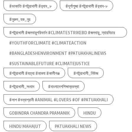
#ডাকাতি #পটুয়াখালী #র‍্যাব_৮
#দূর্গাপুজা #পটুয়াখালী #র‍্যাব-৮
#নুরুল_হক_নুর
#পটুয়াখালী #জলবায়ুপরিবর্তন #CLIMATESTRIKEBD #জলবায়ু_ন্যায়বিচার
#YOUTHFORCLIMATE #CLIMATEACTION
#BANGLADESHENVIRONMENT #PATUAKHALINEWS
#SUSTAINABLEFUTURE #CLIMATEJUSTICE
#পটুয়াখালী #হত্যা #মামলা #কালীগঞ্জ
#পটুয়াখালী_নিউজ
#পটুয়াখালী_সংবাদ
#বাংলাদেশশিক্ষাব্যবস্থা
#সাপ #বন্যাপ্রানী #ANIMAL #LOVERS #OF #PATUAKHALI
GOBINDRA CHANDRA PRAMANIK
HINDU
HINDU MAHAJUT
PATUAKHALI NEWS