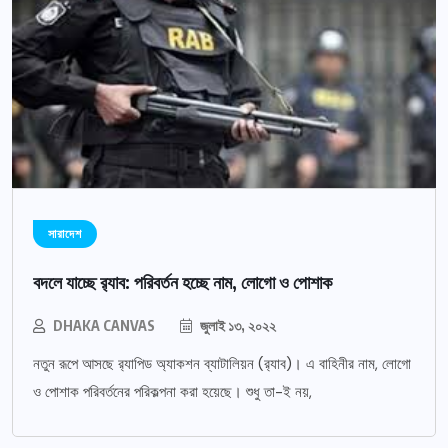
সারাদেশ
বদলে যাচ্ছে র‌্যাব: পরিবর্তন হচ্ছে নাম, লোগো ও পোশাক
DHAKA CANVAS
জুলাই ১৩, ২০২২
নতুন রূপে আসছে র‌্যাপিড অ্যাকশন ব্যাটালিয়ন (র‌্যাব)। এ বাহিনীর নাম, লোগো
ও পোশাক পরিবর্তনের পরিকল্পনা করা হয়েছে। শুধু তা-ই নয়,