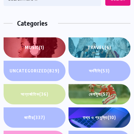
Categories
MUSIC
(1)
TRAVEL
(6)
UNCATEGORIZED
(829)
অর্থনীতি
(53)
আন্তর্জাতিক
(36)
খেলাধুলা
(57)
জাতীয়
(337)
তথ্য ও প্রযুক্তি
(10)