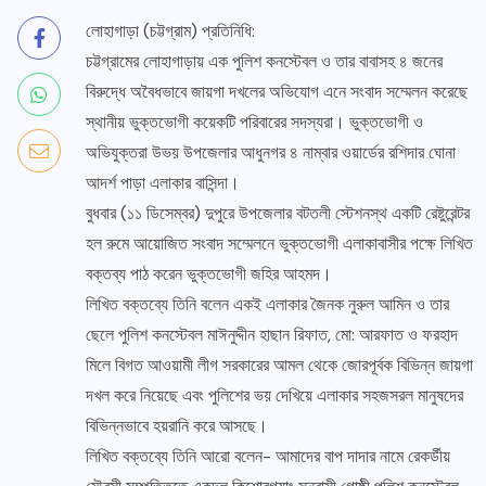
লোহাগাড়া (চট্টগ্রাম) প্রতিনিধি:
চট্টগ্রামের লোহাগাড়ায় এক পুলিশ কনস্টেবল ও তার বাবাসহ ৪ জনের
বিরুদ্ধে অবৈধভাবে জায়গা দখলের অভিযোগ এনে সংবাদ সম্মেলন করেছে
স্থানীয় ভুক্তভোগী কয়েকটি পরিবারের সদস্যরা। ভুক্তভোগী ও
অভিযুক্তরা উভয় উপজেলার আধুনগর ৪ নাম্বার ওয়ার্ডের রশিদার ঘোনা
আদর্শ পাড়া এলাকার বাসিন্দা।
বুধবার (১১ ডিসেম্বর) দুপুরে উপজেলার বটতলী স্টেশনস্থ একটি রেষ্টুরেন্টর
হল রুমে আয়োজিত সংবাদ সম্মেলনে ভুক্তভোগী এলাকাবাসীর পক্ষে লিখিত
বক্তব্য পাঠ করেন ভুক্তভোগী জহির আহমদ।
লিখিত বক্তব্যে তিনি বলেন একই এলাকার জৈনক নুরুল আমিন ও তার
ছেলে পুলিশ কনস্টেবল মাঈনুদ্দীন হাছান রিফাত, মো: আরফাত ও ফরহাদ
মিলে বিগত আওয়ামী লীগ সরকারের আমল থেকে জোরপূর্বক বিভিন্ন জায়গা
দখল করে নিয়েছে এবং পুলিশের ভয় দেখিয়ে এলাকার সহজসরল মানুষদের
বিভিন্নভাবে হয়রানি করে আসছে।
লিখিত বক্তব্যে তিনি আরো বলেন- আমাদের বাপ দাদার নামে রেকর্ডীয়