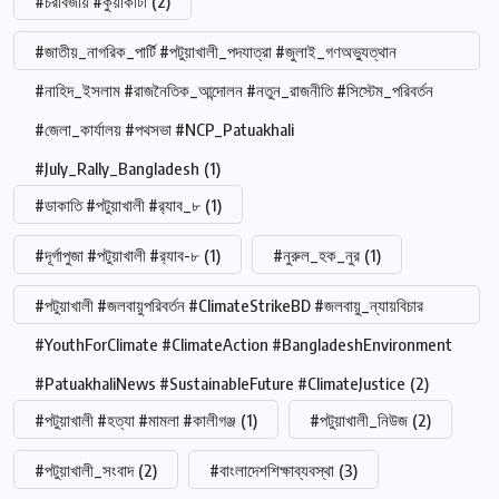
#চরবিজায় #কুয়াকাটা
(2)
#জাতীয়_নাগরিক_পার্টি #পটুয়াখালী_পদযাত্রা #জুলাই_গণঅভ্যুত্থান
#নাহিদ_ইসলাম #রাজনৈতিক_আন্দোলন #নতুন_রাজনীতি #সিস্টেম_পরিবর্তন
#জেলা_কার্যালয় #পথসভা #NCP_Patuakhali
#July_Rally_Bangladesh
(1)
#ডাকাতি #পটুয়াখালী #র‍্যাব_৮
(1)
#দূর্গাপুজা #পটুয়াখালী #র‍্যাব-৮
(1)
#নুরুল_হক_নুর
(1)
#পটুয়াখালী #জলবায়ুপরিবর্তন #ClimateStrikeBD #জলবায়ু_ন্যায়বিচার
#YouthForClimate #ClimateAction #BangladeshEnvironment
#PatuakhaliNews #SustainableFuture #ClimateJustice
(2)
#পটুয়াখালী #হত্যা #মামলা #কালীগঞ্জ
(1)
#পটুয়াখালী_নিউজ
(2)
#পটুয়াখালী_সংবাদ
(2)
#বাংলাদেশশিক্ষাব্যবস্থা
(3)