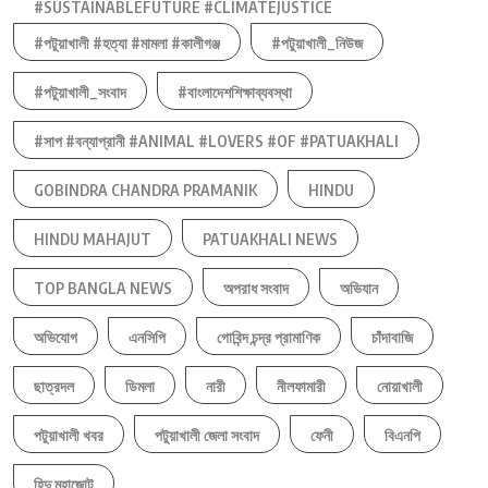
#SUSTAINABLEFUTURE #CLIMATEJUSTICE
#পটুয়াখালী #হত্যা #মামলা #কালীগঞ্জ
#পটুয়াখালী_নিউজ
#পটুয়াখালী_সংবাদ
#বাংলাদেশশিক্ষাব্যবস্থা
#সাপ #বন্যাপ্রানী #ANIMAL #LOVERS #OF #PATUAKHALI
GOBINDRA CHANDRA PRAMANIK
HINDU
HINDU MAHAJUT
PATUAKHALI NEWS
TOP BANGLA NEWS
অপরাধ সংবাদ
অভিযান
অভিযোগ
এনসিপি
গোবিন্দ চন্দ্র প্রামাণিক
চাঁদাবাজি
ছাত্রদল
ডিমলা
নারী
নীলফামারী
নোয়াখালী
পটুয়াখালী খবর
পটুয়াখালী জেলা সংবাদ
ফেনী
বিএনপি
হিন্দু মহাজোট