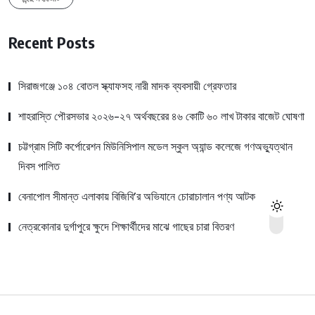
Recent Posts
সিরাজগঞ্জে ১০৪ বোতল স্ক্যাফসহ নারী মাদক ব্যবসায়ী গ্রেফতার
শাহরাস্তি পৌরসভার ২০২৬-২৭ অর্থবছরের ৪৬ কোটি ৬০ লাখ টাকার বাজেট ঘোষণা
চট্টগ্রাম সিটি কর্পোরেশন মিউনিসিপাল মডেল স্কুল অ্যান্ড কলেজে গণঅভ্যুত্থান
দিবস পালিত
বেনাপোল সীমান্ত এলাকায় বিজিবি’র অভিযানে চোরাচালান পণ্য আটক
নেত্রকোনার দুর্গাপুরে ক্ষুদে শিক্ষার্থীদের মাঝে গাছের চারা বিতরণ