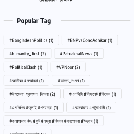
Popular Tag
#BangladeshPolitics
(1)
#BNPvsGonoAdhikar
(1)
#humanity_first
(2)
#PatuakhaliNews
(1)
#PoliticalClash
(1)
#VPNoor
(2)
#আজীবন #সম্মাননা
(1)
#আহত_সংঘর্ষ
(1)
#উপজেলা_প্রশাসন_ডিমলা
(2)
#এনসিপি #লিফলেট #বিতরন
(1)
#এনসিপির #জুলাই #পদযাত্রা
(1)
#কক্সবাজার #পটুয়াখালী
(1)
#কলাপাড়ায় #৬ #ফুট #লম্বা #বিষধর #পদ্মগোখরা #উদ্ধার
(1)