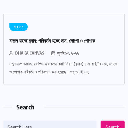
সারাদেশ
বদলে যাচ্ছে র‌্যাব: পরিবর্তন হচ্ছে নাম, লোগো ও পোশাক
DHAKA CANVAS
জুলাই ১৩, ২০২২
নতুন রূপে আসছে র‌্যাপিড অ্যাকশন ব্যাটালিয়ন (র‌্যাব)। এ বাহিনীর নাম, লোগো
ও পোশাক পরিবর্তনের পরিকল্পনা করা হয়েছে। শুধু তা-ই নয়,
Search
Search