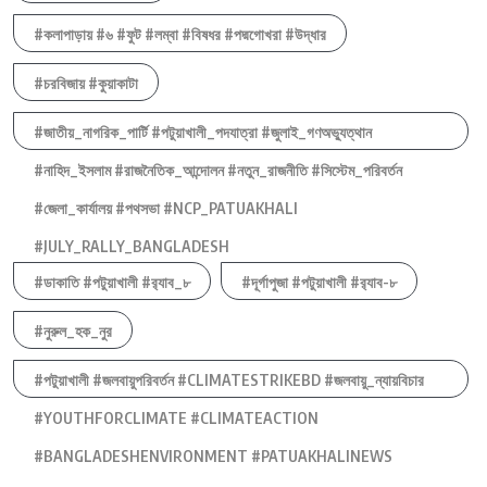
#কলাপাড়ায় #৬ #ফুট #লম্বা #বিষধর #পদ্মগোখরা #উদ্ধার
#চরবিজায় #কুয়াকাটা
#জাতীয়_নাগরিক_পার্টি #পটুয়াখালী_পদযাত্রা #জুলাই_গণঅভ্যুত্থান
#নাহিদ_ইসলাম #রাজনৈতিক_আন্দোলন #নতুন_রাজনীতি #সিস্টেম_পরিবর্তন
#জেলা_কার্যালয় #পথসভা #NCP_PATUAKHALI
#JULY_RALLY_BANGLADESH
#ডাকাতি #পটুয়াখালী #র‍্যাব_৮
#দূর্গাপুজা #পটুয়াখালী #র‍্যাব-৮
#নুরুল_হক_নুর
#পটুয়াখালী #জলবায়ুপরিবর্তন #CLIMATESTRIKEBD #জলবায়ু_ন্যায়বিচার
#YOUTHFORCLIMATE #CLIMATEACTION
#BANGLADESHENVIRONMENT #PATUAKHALINEWS