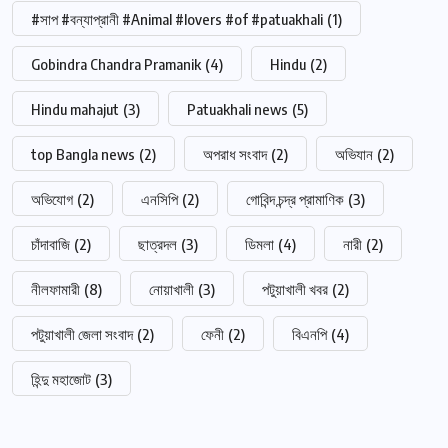
#সাপ #বন্যাপ্রানী #Animal #lovers #of #patuakhali
(1)
Gobindra Chandra Pramanik
(4)
Hindu
(2)
Hindu mahajut
(3)
Patuakhali news
(5)
top Bangla news
(2)
অপরাধ সংবাদ
(2)
অভিযান
(2)
অভিযোগ
(2)
এনসিপি
(2)
গোবিন্দ চন্দ্র প্রামাণিক
(3)
চাঁদাবাজি
(2)
ছাত্রদল
(3)
ডিমলা
(4)
নারী
(2)
নীলফামারী
(8)
নোয়াখালী
(3)
পটুয়াখালী খবর
(2)
পটুয়াখালী জেলা সংবাদ
(2)
ফেনী
(2)
বিএনপি
(4)
হিন্দু মহাজোট
(3)