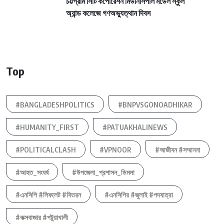
চট্টগ্রাম সিটি কর্পোরেশন মিউনিসিপাল মডেল স্কুল
অ্যান্ড কলেজে গণঅভ্যুত্থান দিবস
Top
#BANGLADESHPOLITICS
#BNPVSGONOADHIKAR
#HUMANITY_FIRST
#PATUAKHALINEWS
#POLITICALCLASH
#VPNOOR
#আজীবন #সম্মাননা
#আহত_সংঘর্ষ
#উপজেলা_প্রশাসন_ডিমলা
#এনসিপি #লিফলেট #বিতরন
#এনসিপির #জুলাই #পদযাত্রা
#কক্সবাজার #পটুয়াখালী