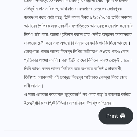
মৌরসী সম্পত্তিতে একদল কিশোরগ্যাং সন্ত্রাসী গোষ্ঠী পুলিশ কনস্টেবল
মাঈনুদ্দীন হাসান রিফাত, আরাফাত ও ফরহাদের নেতৃত্বে জোরপূর্বক
জবরদখল করার চেষ্টা করে, তিনি বলেন বিগত ৯/১২/২০২৪ তারিখ সকালে
আমাদের পৈত্রিক এবং রেকর্ডীয় সম্পত্তিতে আমাদেরকে বেদখল করে বাড়ি
নির্মাণ চেষ্টা করে, আমরা প্রতিবাদ করলে তারা দেশীয় অস্ত্রসহ আমাদেরকে
মারধরের চেষ্টা করে এবং এখনো বিভিন্নভাবে হুমকি ধামকি দিয়ে আসছে।
লোহাগাড়া থানায় তাদের বিরুদ্ধে লিখিত অভিযোগ দেওয়ার পরেও কোন
প্রতিকার পাওয়া যায়নি। বরং উল্টো তাদের নির্যাতন আরও বেড়েই চলছে।
তিনি আরও বলেন তাদের নির্যাতন আর অপকর্মে অতিষ্ঠ এলাকাবাসী,
তিনিসহ এলাকাবাসী এই চক্রের বিরুদ্ধে আইনগত বেবস্থা নিতে জোর
দাবী জানান।
এ সময় এলাকার কয়েকজন ভুক্তভোগী সহ লোহাগাড়া উপজেলায় কর্মরত
ইলেক্ট্রোনিক ও প্রিন্ট মিডিয়ার সাংবাদিকরা উপস্থিত ছিলেন।
Print 🖨