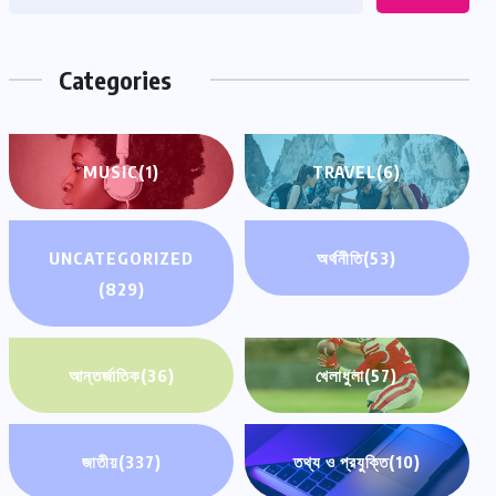
Categories
MUSIC
(1)
TRAVEL
(6)
UNCATEGORIZED
অর্থনীতি
(53)
(829)
আন্তর্জাতিক
(36)
খেলাধুলা
(57)
জাতীয়
(337)
তথ্য ও প্রযুক্তি
(10)