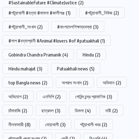
#SustainableFuture #ClimateJustice
(2)
#পটুয়াখালী #হত্যা #মামলা #কালীগঞ্জ
(1)
#পটুয়াখালী_নিউজ
(2)
#পটুয়াখালী_সংবাদ
(2)
#বাংলাদেশশিক্ষাব্যবস্থা
(3)
#সাপ #বন্যাপ্রানী #Animal #lovers #of #patuakhali
(1)
Gobindra Chandra Pramanik
(4)
Hindu
(2)
Hindu mahajut
(3)
Patuakhali news
(5)
top Bangla news
(2)
অপরাধ সংবাদ
(2)
অভিযান
(2)
অভিযোগ
(2)
এনসিপি
(2)
গোবিন্দ চন্দ্র প্রামাণিক
(3)
চাঁদাবাজি
(2)
ছাত্রদল
(3)
ডিমলা
(4)
নারী
(2)
নীলফামারী
(8)
নোয়াখালী
(3)
পটুয়াখালী খবর
(2)
পটুয়াখালী জেলা সংবাদ
(2)
ফেনী
(2)
বিএনপি
(4)