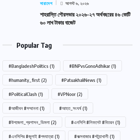
সারাদেশ
আগস্ট ৬, ২০২৬
শাহরাস্তি পৌরসভার ২০২৬-২৭ অর্থবছরের ৪৬ কোটি
৬০ লাখ টাকার বাজেট
Popular Tag
#BangladeshPolitics
(1)
#BNPvsGonoAdhikar
(1)
#humanity_first
(2)
#PatuakhaliNews
(1)
#PoliticalClash
(1)
#VPNoor
(2)
#আজীবন #সম্মাননা
(1)
#আহত_সংঘর্ষ
(1)
#উপজেলা_প্রশাসন_ডিমলা
(2)
#এনসিপি #লিফলেট #বিতরন
(1)
#এনসিপির #জুলাই #পদযাত্রা
(1)
#কক্সবাজার #পটুয়াখালী
(1)