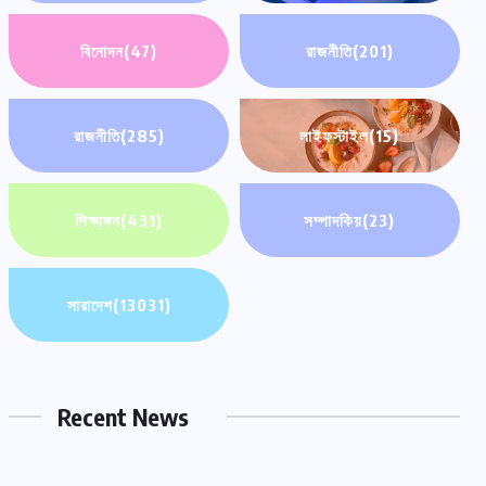
বিনোদন
(47)
রাজনীতি
(201)
রাজনীতি
(285)
লাইফস্টাইল
(15)
শিক্ষাঙ্গন
(431)
সম্পাদকিয়
(23)
সারাদেশ
(13031)
Recent News