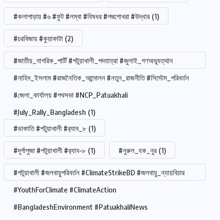
#কলাপাড়ায় #৬ #ফুট #লম্বা #বিষধর #পদ্মগোখরা #উদ্ধার
(1)
#চরবিজায় #কুয়াকাটা
(2)
#জাতীয়_নাগরিক_পার্টি #পটুয়াখালী_পদযাত্রা #জুলাই_গণঅভ্যুত্থান
#নাহিদ_ইসলাম #রাজনৈতিক_আন্দোলন #নতুন_রাজনীতি #সিস্টেম_পরিবর্তন
#জেলা_কার্যালয় #পথসভা #NCP_Patuakhali
#July_Rally_Bangladesh
(1)
#ডাকাতি #পটুয়াখালী #র‍্যাব_৮
(1)
#দূর্গাপুজা #পটুয়াখালী #র‍্যাব-৮
(1)
#নুরুল_হক_নুর
(1)
#পটুয়াখালী #জলবায়ুপরিবর্তন #ClimateStrikeBD #জলবায়ু_ন্যায়বিচার
#YouthForClimate #ClimateAction
#BangladeshEnvironment #PatuakhaliNews