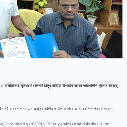
 যাতায়াতের সুবিধার্থে রেলপথ চালুর দাবিতে ‌উপাচার্য বরাবর স্মারকলিপি প্রদান করেছে
উপাচার্য) অধ্যাপক ড. এম এয়াকুব আলীর কার্যালয়ে গিয়ে এ স্মারকলিপি প্রদান করেন।
দ, সদস্য সচিব মাসুদ রুমি মিথুন, সিনিয়র যুগ্ম আহ্বায়ক আনোয়ার পারভেজ-সহ