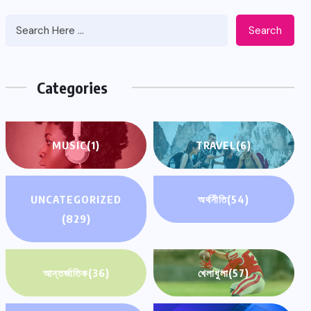
Search
Categories
MUSIC
(1)
TRAVEL
(6)
UNCATEGORIZED
অর্থনীতি
(54)
(829)
আন্তর্জাতিক
(36)
খেলাধুলা
(57)