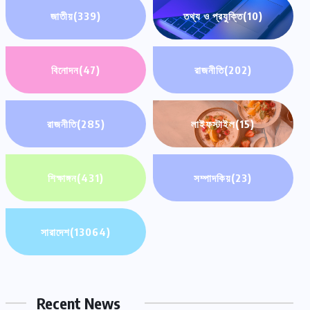
জাতীয়
(339)
তথ্য ও প্রযুক্তি
(10)
বিনোদন
(47)
রাজনীতি
(202)
রাজনীতি
(285)
লাইফস্টাইল
(15)
শিক্ষাঙ্গন
(431)
সম্পাদকিয়
(23)
সারাদেশ
সারাদেশ
(13064)
সদরপুরে মোটরসাইকেল অটোরিকশা সংঘর্ষে যুবক
নিহত
Recent News
আগস্ট ৯, ২০২৬