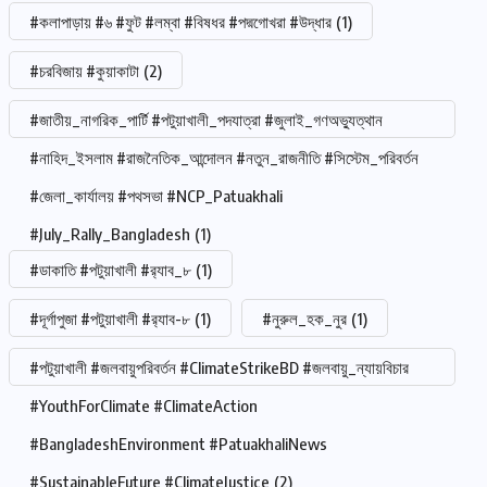
#কলাপাড়ায় #৬ #ফুট #লম্বা #বিষধর #পদ্মগোখরা #উদ্ধার
(1)
#চরবিজায় #কুয়াকাটা
(2)
#জাতীয়_নাগরিক_পার্টি #পটুয়াখালী_পদযাত্রা #জুলাই_গণঅভ্যুত্থান
#নাহিদ_ইসলাম #রাজনৈতিক_আন্দোলন #নতুন_রাজনীতি #সিস্টেম_পরিবর্তন
#জেলা_কার্যালয় #পথসভা #NCP_Patuakhali
#July_Rally_Bangladesh
(1)
#ডাকাতি #পটুয়াখালী #র‍্যাব_৮
(1)
#দূর্গাপুজা #পটুয়াখালী #র‍্যাব-৮
(1)
#নুরুল_হক_নুর
(1)
#পটুয়াখালী #জলবায়ুপরিবর্তন #ClimateStrikeBD #জলবায়ু_ন্যায়বিচার
#YouthForClimate #ClimateAction
#BangladeshEnvironment #PatuakhaliNews
#SustainableFuture #ClimateJustice
(2)