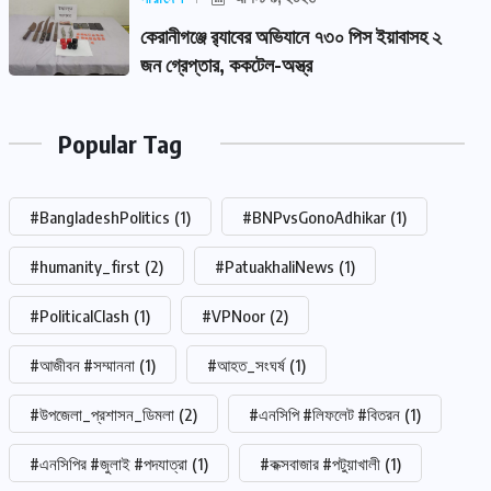
কেরানীগঞ্জে র‍্যাবের অভিযানে ৭৩০ পিস ইয়াবাসহ ২
জন গ্রেপ্তার, ককটেল-অস্ত্র
Popular Tag
#BangladeshPolitics
(1)
#BNPvsGonoAdhikar
(1)
#humanity_first
(2)
#PatuakhaliNews
(1)
#PoliticalClash
(1)
#VPNoor
(2)
#আজীবন #সম্মাননা
(1)
#আহত_সংঘর্ষ
(1)
#উপজেলা_প্রশাসন_ডিমলা
(2)
#এনসিপি #লিফলেট #বিতরন
(1)
#এনসিপির #জুলাই #পদযাত্রা
(1)
#কক্সবাজার #পটুয়াখালী
(1)