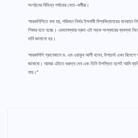
সংগঠনের বিভিন্ন পর্যায়ের নেতা-কর্মীরা।
স্মারকলিপিতে বলা হয়, পরিবহন নির্ভর ইসলামী বিশ্ববিদ্যালয়ের যানবাহন 
শিকার হতে হচ্ছে। এমতাবস্থায় দ্রুত এই সড়ক সংস্কারের ব্যবস্থা নিত
দাবি জানানো হয়।
স্মারকলিপি গ্রহণকালে ড. এম এয়াকুব আলী বলেন, উপাচার্য এখন বিদে
জানাবো। আমরা এটাতে গুরুত্ব দেব এবং তিনি উপস্থিত হলেই আমি ব্যক
যায়।”
সারাদেশ
পলাশবাড়ীতে গ্যাস লাইন,শিল্প কলকারখানা ও কর্মসংস
আগস্ট ৯, ২০২৬