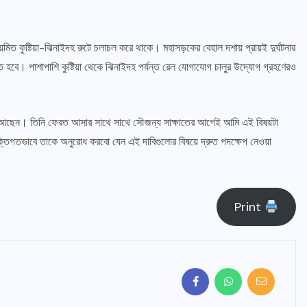
নিয়মিত কুষ্টিয়া-ঝিনাইদহ রুটে চলাচল করে থাকে। মহাসড়কের বেহাল দশায় প্রায়ই দুর্ঘটনার
ে হবে। পাশাপাশি কুষ্টিয়া থেকে ঝিনাইদহ পর্যন্ত রেল যোগাযোগ চালুর উদ্যোগ গ্রহণেরও
শে আছেন। তিনি ফেরত আসার সাথে সাথে সৌজন্য সাক্ষাতের আগেই আমি এই বিষয়টা
্তিগতভাবে তাকে অনুরোধ করবো যেন এই দাবিগুলোর বিষয়ে দ্রুত পদক্ষেপ নেওয়া
সারাদেশ
শাহরাস্তি প্রেসক্লাব সভাপতি মঈনুল ইসলাম
্থানের দাবি
কাজলের শ্বশুরের ইন্তেকাল
Print
আগস্ট ৯, ২০২৬