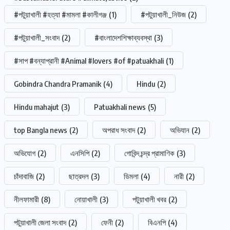
#পটুয়াখালী #হত্যা #মামলা #কালীগঞ্জ
(1)
#পটুয়াখালী_নিউজ
(2)
#পটুয়াখালী_সংবাদ
(2)
#বাংলাদেশশিক্ষাব্যবস্থা
(3)
#সাপ #বন্যাপ্রানী #Animal #lovers #of #patuakhali
(1)
Gobindra Chandra Pramanik
(4)
Hindu
(2)
Hindu mahajut
(3)
Patuakhali news
(5)
top Bangla news
(2)
অপরাধ সংবাদ
(2)
অভিযান
(2)
অভিযোগ
(2)
এনসিপি
(2)
গোবিন্দ চন্দ্র প্রামাণিক
(3)
চাঁদাবাজি
(2)
ছাত্রদল
(3)
ডিমলা
(4)
নারী
(2)
নীলফামারী
(8)
নোয়াখালী
(3)
পটুয়াখালী খবর
(2)
পটুয়াখালী জেলা সংবাদ
(2)
ফেনী
(2)
বিএনপি
(4)