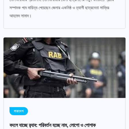
সম্পাদক পদে দায়িত্ব পেয়েছেন জেলার একনিষ্ঠ ও ত্যাগী ছাত্রনেতা সাব্বির
আহমেদ সামাদ।
সারাদেশ
বদলে যাচ্ছে র‌্যাব: পরিবর্তন হচ্ছে নাম, লোগো ও পোশাক