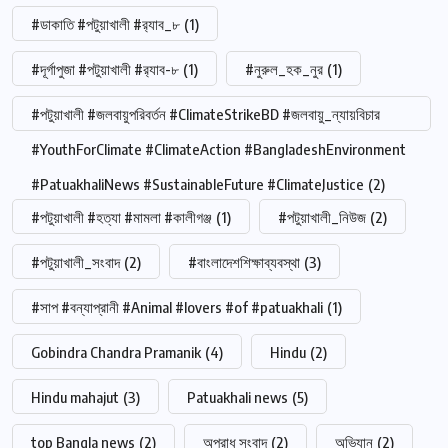
#ডাকাতি #পটুয়াখালী #র‍্যাব_৮
(1)
#দূর্গাপুজা #পটুয়াখালী #র‍্যাব-৮
(1)
#নুরুল_হক_নুর
(1)
#পটুয়াখালী #জলবায়ুপরিবর্তন #ClimateStrikeBD #জলবায়ু_ন্যায়বিচার
#YouthForClimate #ClimateAction #BangladeshEnvironment
#PatuakhaliNews #SustainableFuture #ClimateJustice
(2)
#পটুয়াখালী #হত্যা #মামলা #কালীগঞ্জ
(1)
#পটুয়াখালী_নিউজ
(2)
#পটুয়াখালী_সংবাদ
(2)
#বাংলাদেশশিক্ষাব্যবস্থা
(3)
#সাপ #বন্যাপ্রানী #Animal #lovers #of #patuakhali
(1)
Gobindra Chandra Pramanik
(4)
Hindu
(2)
Hindu mahajut
(3)
Patuakhali news
(5)
top Bangla news
(2)
অপরাধ সংবাদ
(2)
অভিযান
(2)