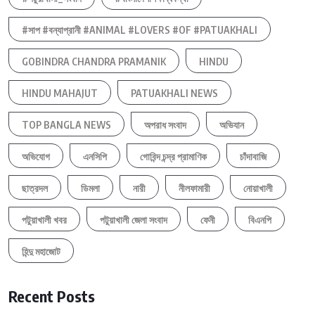
#সাপ #বন্যাপ্রানী #ANIMAL #LOVERS #OF #PATUAKHALI
GOBINDRA CHANDRA PRAMANIK
HINDU
HINDU MAHAJUT
PATUAKHALI NEWS
TOP BANGLA NEWS
অপরাধ সংবাদ
অভিযান
অভিযোগ
এনসিপি
গোবিন্দ চন্দ্র প্রামাণিক
চাঁদাবাজি
ছাত্রদল
ডিমলা
নারী
নীলফামারী
নোয়াখালী
পটুয়াখালী খবর
পটুয়াখালী জেলা সংবাদ
ফেনী
বিএনপি
হিন্দু মহাজোট
Recent Posts