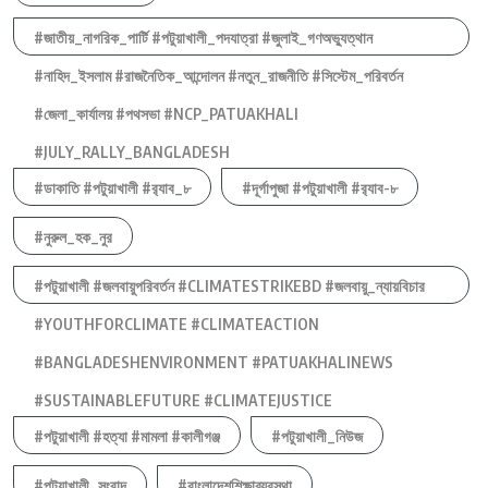
#জাতীয়_নাগরিক_পার্টি #পটুয়াখালী_পদযাত্রা #জুলাই_গণঅভ্যুত্থান
#নাহিদ_ইসলাম #রাজনৈতিক_আন্দোলন #নতুন_রাজনীতি #সিস্টেম_পরিবর্তন
#জেলা_কার্যালয় #পথসভা #NCP_PATUAKHALI
#JULY_RALLY_BANGLADESH
#ডাকাতি #পটুয়াখালী #র‍্যাব_৮
#দূর্গাপুজা #পটুয়াখালী #র‍্যাব-৮
#নুরুল_হক_নুর
#পটুয়াখালী #জলবায়ুপরিবর্তন #CLIMATESTRIKEBD #জলবায়ু_ন্যায়বিচার
#YOUTHFORCLIMATE #CLIMATEACTION
#BANGLADESHENVIRONMENT #PATUAKHALINEWS
#SUSTAINABLEFUTURE #CLIMATEJUSTICE
#পটুয়াখালী #হত্যা #মামলা #কালীগঞ্জ
#পটুয়াখালী_নিউজ
#পটুয়াখালী_সংবাদ
#বাংলাদেশশিক্ষাব্যবস্থা