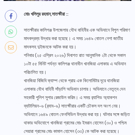
মোঃ খলিলুর রহমান,সাতক্ষীরা ::
সাতক্ষীরার কালিগঞ্জ উপজেলায় যৌথ বাহিনীর এক অভিযানে বিপুল পরিমাণ
মাদকদ্রব্য উদ্ধার করা হয়েছে। এ সময় ১৬৪৯ বোতল নেশা জাতীয়
মাদকসহ দুইজনকে আটক করা হয়।
শনিবার (২৫ এপ্রিল ২০২৬) দিবাগত রাত আনুমানিক ২টা থেকে সকাল
১০টা ৫৫ মিনিট পর্যন্ত কালিগঞ্জ থানাধীন খানজিয়া এলাকায় এ অভিযান
পরিচালিত হয়।
খানজিয়া বিজিবি ক্যাম্প থেকে প্রায় এক কিলোমিটার দূরে থানজিয়া
এলাকায় যৌথ বাহিনী সাঁড়াশি অভিযান চালায়। অভিযানে নেতৃত্ব দেন
সহকারী পুলিশ সুপার রেজাউল করিম। এ সময় র‍্যাপিড অ্যাকশন
ব্যাটালিয়ন-৬ (র‍্যাব-৬) সাতক্ষীরার একটি চৌকস দল অংশ নেয়।
অভিযানে ১৬৪৯ বোতল ফেনসিডিল উদ্ধার করা হয়। ঘটনার সঙ্গে জড়িত
থাকার অভিযোগে খানজিয়া গ্রামের মোঃ ইমরান হোসেন (৩০) ও পশ্চিম
সেয়ারা গ্রামের মোঃ কামাল হোসেন (৩৩) কে আটক করা হয়েছে।