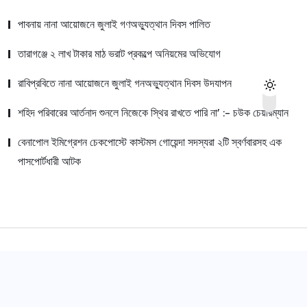
পাবনায় নানা আয়োজনে জুলাই গণঅভ্যুত্থান দিবস পালিত
তারাগঞ্জে ২ লাখ টাকার মাঠ ভরাট প্রকল্পে অনিয়মের অভিযোগ
রাবিপ্রবিতে নানা আয়োজনে জুলাই গনঅভ্যুত্থান দিবস উদযাপন
শহিদ পরিবারের আর্তনাদ শুনলে নিজেকে স্থির রাখতে পারি না’ :- চউক চেয়ারম্যান
বেনাপোল ইমিগ্রেশন চেকপোস্টে কাস্টমস গোয়েন্দা সদস্যরা ২টি স্বর্ণবারসহ এক
পাসপোর্টধারী আটক
© 2022,
Dhaka Canvas
All Rights Reserved.
সম্পাদক:
মো: আরিফুল ইসলাম