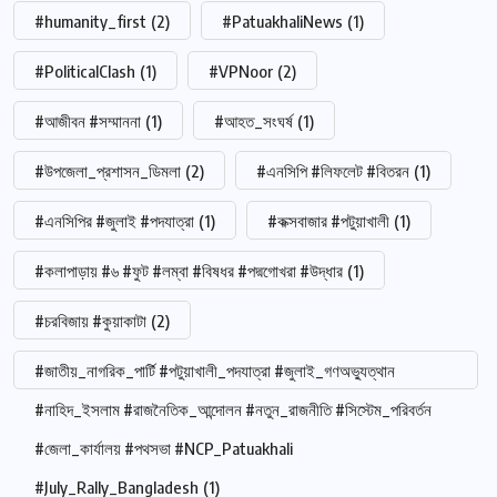
#humanity_first
(2)
#PatuakhaliNews
(1)
#PoliticalClash
(1)
#VPNoor
(2)
#আজীবন #সম্মাননা
(1)
#আহত_সংঘর্ষ
(1)
#উপজেলা_প্রশাসন_ডিমলা
(2)
#এনসিপি #লিফলেট #বিতরন
(1)
#এনসিপির #জুলাই #পদযাত্রা
(1)
#কক্সবাজার #পটুয়াখালী
(1)
#কলাপাড়ায় #৬ #ফুট #লম্বা #বিষধর #পদ্মগোখরা #উদ্ধার
(1)
#চরবিজায় #কুয়াকাটা
(2)
#জাতীয়_নাগরিক_পার্টি #পটুয়াখালী_পদযাত্রা #জুলাই_গণঅভ্যুত্থান
#নাহিদ_ইসলাম #রাজনৈতিক_আন্দোলন #নতুন_রাজনীতি #সিস্টেম_পরিবর্তন
#জেলা_কার্যালয় #পথসভা #NCP_Patuakhali
#July_Rally_Bangladesh
(1)