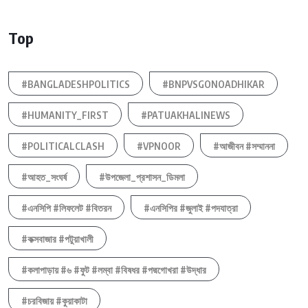
Top
#BANGLADESHPOLITICS
#BNPVSGONOADHIKAR
#HUMANITY_FIRST
#PATUAKHALINEWS
#POLITICALCLASH
#VPNOOR
#আজীবন #সম্মাননা
#আহত_সংঘর্ষ
#উপজেলা_প্রশাসন_ডিমলা
#এনসিপি #লিফলেট #বিতরন
#এনসিপির #জুলাই #পদযাত্রা
#কক্সবাজার #পটুয়াখালী
#কলাপাড়ায় #৬ #ফুট #লম্বা #বিষধর #পদ্মগোখরা #উদ্ধার
#চরবিজায় #কুয়াকাটা