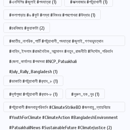
#এনসিপির #জুলাই #পদযাত্রা
(1)
#কক্সবাজার #পটুয়াখালী
(1)
#কলাপাড়ায় #৬ #ফুট #লম্বা #বিষধর #পদ্মগোখরা #উদ্ধার
(1)
#চরবিজায় #কুয়াকাটা
(2)
#জাতীয়_নাগরিক_পার্টি #পটুয়াখালী_পদযাত্রা #জুলাই_গণঅভ্যুত্থান
#নাহিদ_ইসলাম #রাজনৈতিক_আন্দোলন #নতুন_রাজনীতি #সিস্টেম_পরিবর্তন
#জেলা_কার্যালয় #পথসভা #NCP_Patuakhali
#July_Rally_Bangladesh
(1)
#ডাকাতি #পটুয়াখালী #র‍্যাব_৮
(1)
#দূর্গাপুজা #পটুয়াখালী #র‍্যাব-৮
(1)
#নুরুল_হক_নুর
(1)
#পটুয়াখালী #জলবায়ুপরিবর্তন #ClimateStrikeBD #জলবায়ু_ন্যায়বিচার
#YouthForClimate #ClimateAction #BangladeshEnvironment
#PatuakhaliNews #SustainableFuture #ClimateJustice
(2)