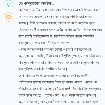
মোঃ খলিলুর রহমান, সাতক্ষীরা ::
দীর্ঘ ৩ মাস ১২ দিন পর সাতক্ষীরা তালা উপজেলার আটারই গ্রামের কবর
থেকে কাদের মোড়ল(৭৫) নামে এক ব্যক্তির লাশ উত্তোলন করা
হয়েছে। তিনি উপজেলার আটারই গ্রামের মৃত.মোছা মোড়লের পুত্র।
সোমবার (১৮ ই নভেম্বর) সকাল ১০টায় আদালতের নির্দেশে ময়নাতদন্তের
জন্য নির্বাহী ম্যাজিস্ট্রেটের উপস্থিতিতে আটারই গ্রামে পারিবারিক
কবরস্থান থেকে তার লাশ উত্তোলন করা হয়।
এসময় তালার সহকারী কমিশনার (ভূমি) ও নির্বাহী ম্যাজিষ্ট্রেট মোঃ
আব্দুল্লাহ আল-আমিন, সিনিয়র সহকারী পুলিশ সুপার (তালা সার্কেল) মোঃ
হাসানুর রহমান এবং তালা থানা অফিসার ইনচার্জ শেখ শাহিনুর রহমান সহ
থানা পুলিশের একটি টিম উপস্থিত ছিলেন।
জানা গেছে, জমিজমা সংক্রান্ত জেরে গত ৬ আগষ্ট ভোর ৬টায়
প্রতিপক্ষের হামলায় ঘটনাস্থলে নিহত হন কাদের মোড়ল। দেশের পট
পরিবর্তন হওয়ার সেদিন মামলা হয়নি এবং একই দিন পারিবারিক কবরস্থানে
তাকে দাফন করা হয়। মৃত্যুর ৮ দিন পর ১৪ আগষ্ট নিহতের পুত্র মোঃ
আব্দুল হালিম মোড়ল (৩৮) বাদি হয়ে তালা থানায় ৬ জনের নাম উল্লেখ