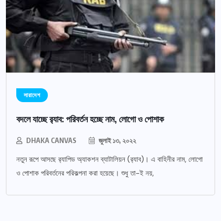
সারাদেশ
বদলে যাচ্ছে র‌্যাব: পরিবর্তন হচ্ছে নাম, লোগো ও পোশাক
DHAKA CANVAS
জুলাই ১৩, ২০২২
নতুন রূপে আসছে র‌্যাপিড অ্যাকশন ব্যাটালিয়ন (র‌্যাব)। এ বাহিনীর নাম, লোগো
ও পোশাক পরিবর্তনের পরিকল্পনা করা হয়েছে। শুধু তা-ই নয়,