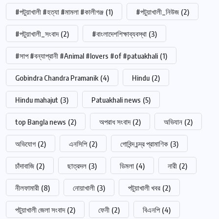
#পটুয়াখালী #হত্যা #মামলা #কালীগঞ্জ
(1)
#পটুয়াখালী_নিউজ
(2)
#পটুয়াখালী_সংবাদ
(2)
#বাংলাদেশশিক্ষাব্যবস্থা
(3)
#সাপ #বন্যাপ্রানী #Animal #lovers #of #patuakhali
(1)
Gobindra Chandra Pramanik
(4)
Hindu
(2)
Hindu mahajut
(3)
Patuakhali news
(5)
top Bangla news
(2)
অপরাধ সংবাদ
(2)
অভিযান
(2)
অভিযোগ
(2)
এনসিপি
(2)
গোবিন্দ চন্দ্র প্রামাণিক
(3)
চাঁদাবাজি
(2)
ছাত্রদল
(3)
ডিমলা
(4)
নারী
(2)
নীলফামারী
(8)
নোয়াখালী
(3)
পটুয়াখালী খবর
(2)
পটুয়াখালী জেলা সংবাদ
(2)
ফেনী
(2)
বিএনপি
(4)