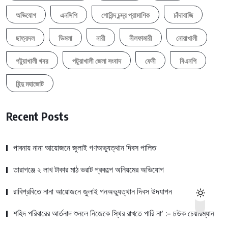
অভিযোগ
এনসিপি
গোবিন্দ চন্দ্র প্রামাণিক
চাঁদাবাজি
ছাত্রদল
ডিমলা
নারী
নীলফামারী
নোয়াখালী
পটুয়াখালী খবর
পটুয়াখালী জেলা সংবাদ
ফেনী
বিএনপি
হিন্দু মহাজোট
Recent Posts
পাবনায় নানা আয়োজনে জুলাই গণঅভ্যুত্থান দিবস পালিত
তারাগঞ্জে ২ লাখ টাকার মাঠ ভরাট প্রকল্পে অনিয়মের অভিযোগ
রাবিপ্রবিতে নানা আয়োজনে জুলাই গনঅভ্যুত্থান দিবস উদযাপন
শহিদ পরিবারের আর্তনাদ শুনলে নিজেকে স্থির রাখতে পারি না’ :- চউক চেয়ারম্যান