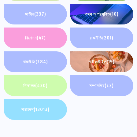
জাতীয়
(337)
তথ্য ও প্রযুক্তি
(10)
বিনোদন
(47)
রাজনীতি
(201)
রাজনীতি
(284)
লাইফস্টাইল
(15)
শিক্ষাঙ্গন
(430)
সম্পাদকিয়
(23)
সারাদেশ
(13013)