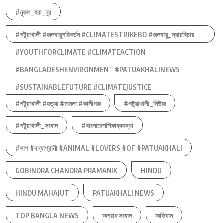
#নুরুল_হক_নুর
#পটুয়াখালী #জলবায়ুপরিবর্তন #CLIMATESTRIKEBD #জলবায়ু_ন্যায়বিচার
#YOUTHFORCLIMATE #CLIMATEACTION
#BANGLADESHENVIRONMENT #PATUAKHALINEWS
#SUSTAINABLEFUTURE #CLIMATEJUSTICE
#পটুয়াখালী #হত্যা #মামলা #কালীগঞ্জ
#পটুয়াখালী_নিউজ
#পটুয়াখালী_সংবাদ
#বাংলাদেশশিক্ষাব্যবস্থা
#সাপ #বন্যাপ্রানী #ANIMAL #LOVERS #OF #PATUAKHALI
GOBINDRA CHANDRA PRAMANIK
HINDU
HINDU MAHAJUT
PATUAKHALI NEWS
TOP BANGLA NEWS
অপরাধ সংবাদ
অভিযান