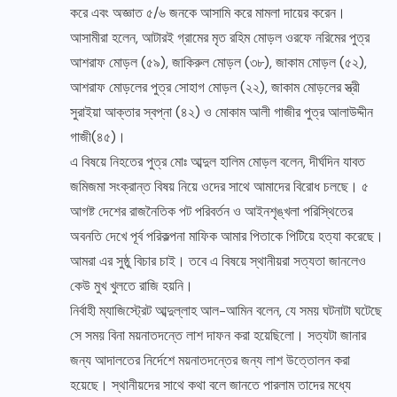
করে এবং অজ্ঞাত ৫/৬ জনকে আসামি করে মামলা দায়ের করেন।
আসামীরা হলেন, আটারই গ্রামের মৃত রহিম মোড়ল ওরফে নরিমের পুত্র
আশরাফ মোড়ল (৫৯), জাকিরুল মোড়ল (৩৮), জাকাম মোড়ল (৫২),
আশরাফ মোড়লের পুত্র সোহাগ মোড়ল (২২), জাকাম মোড়লের স্ত্রী
সুরাইয়া আক্তার স্বপ্না (৪২) ও মোকাম আলী গাজীর পুত্র আলাউদ্দীন
গাজী(৪৫)।
এ বিষয়ে নিহতের পুত্র মোঃ আব্দুল হালিম মোড়ল বলেন, দীর্ঘদিন যাবত
জমিজমা সংক্রান্ত বিষয় নিয়ে ওদের সাথে আমাদের বিরোধ চলছে। ৫
আগষ্ট দেশের রাজনৈতিক পট পরিবর্তন ও আইনশৃঙ্খলা পরিস্থিতের
অবনতি দেখে পূর্ব পরিকল্পনা মাফিক আমার পিতাকে পিটিয়ে হত্যা করেছে।
আমরা এর সুষ্ঠু বিচার চাই। তবে এ বিষয়ে স্থানীয়রা সত্যতা জানলেও
কেউ মুখ খুলতে রাজি হয়নি।
নির্বাহী ম্যাজিস্ট্রেট আব্দুল্লাহ আল-আমিন বলেন, যে সময় ঘটনাটা ঘটেছে
সে সময় বিনা ময়নাতদন্তে লাশ দাফন করা হয়েছিলো। সত্যটা জানার
জন্য আদালতের নির্দেশে ময়নাতদন্তের জন্য লাশ উত্তোলন করা
হয়েছে। স্থানীয়দের সাথে কথা বলে জানতে পারলাম তাদের মধ্যে