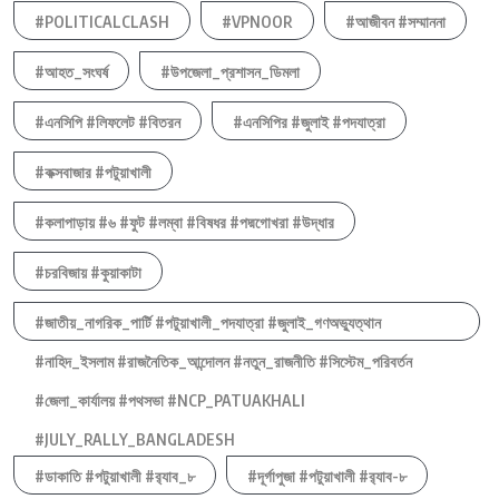
#POLITICALCLASH
#VPNOOR
#আজীবন #সম্মাননা
#আহত_সংঘর্ষ
#উপজেলা_প্রশাসন_ডিমলা
#এনসিপি #লিফলেট #বিতরন
#এনসিপির #জুলাই #পদযাত্রা
#কক্সবাজার #পটুয়াখালী
#কলাপাড়ায় #৬ #ফুট #লম্বা #বিষধর #পদ্মগোখরা #উদ্ধার
#চরবিজায় #কুয়াকাটা
#জাতীয়_নাগরিক_পার্টি #পটুয়াখালী_পদযাত্রা #জুলাই_গণঅভ্যুত্থান
#নাহিদ_ইসলাম #রাজনৈতিক_আন্দোলন #নতুন_রাজনীতি #সিস্টেম_পরিবর্তন
#জেলা_কার্যালয় #পথসভা #NCP_PATUAKHALI
#JULY_RALLY_BANGLADESH
#ডাকাতি #পটুয়াখালী #র‍্যাব_৮
#দূর্গাপুজা #পটুয়াখালী #র‍্যাব-৮