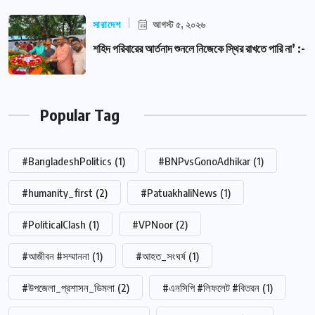
সারাদেশ
আগস্ট ৫, ২০২৬
শহিদ পরিবারের আর্তনাদ শুনলে নিজেকে স্থির রাখতে পারি না’ :-
Popular Tag
#BangladeshPolitics
(1)
#BNPvsGonoAdhikar
(1)
#humanity_first
(2)
#PatuakhaliNews
(1)
#PoliticalClash
(1)
#VPNoor
(2)
#আজীবন #সম্মাননা
(1)
#আহত_সংঘর্ষ
(1)
#উপজেলা_প্রশাসন_ডিমলা
(2)
#এনসিপি #লিফলেট #বিতরন
(1)