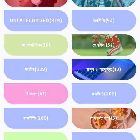
UNCATEGORIZED
(829)
অর্থনীতি
(54)
আন্তর্জাতিক
(36)
খেলাধুলা
(57)
জাতীয়
(339)
তথ্য ও প্রযুক্তি
(10)
বিনোদন
(47)
রাজনীতি
(202)
রাজনীতি
(285)
লাইফস্টাইল
(15)