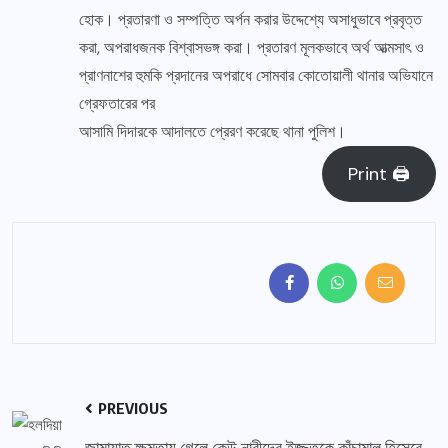
হোক। প্রতারণা ও সম্পত্তি অর্পন করার উদ্দেশ্যে অসাধুভাবে প্রবৃত্ত
করা, অপরাধজনক বিশ্বাসভঙ্গ করা। প্রতারণ মূলকভাবে অর্থ আত্মসাৎ ও
প্রাণনাশের হুমকি প্রদানের অপরাধে সোমবার কোতোয়ালী থানার অভিযানে
গ্রেফতারের পর
আসামি দিদারকে আদালতে প্রেরণ করেছে থানা পুলিশ।
Print 🖨
PREVIOUS
জামায়াত ক্ষমতায় গেলে কেউ নারীদের ইজ্জতকে কাঁচামাল হিসেবে