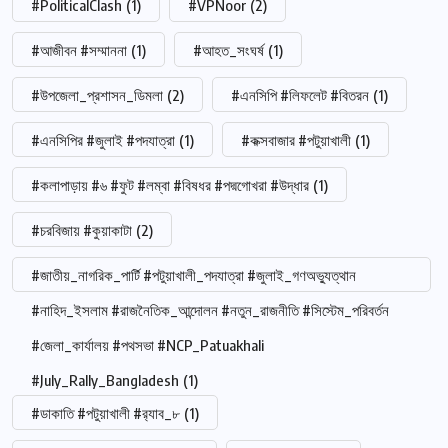
#PoliticalClash
(1)
#VPNoor
(2)
#আজীবন #সম্মাননা
(1)
#আহত_সংঘর্ষ
(1)
#উপজেলা_প্রশাসন_ডিমলা
(2)
#এনসিপি #লিফলেট #বিতরন
(1)
#এনসিপির #জুলাই #পদযাত্রা
(1)
#কক্সবাজার #পটুয়াখালী
(1)
#কলাপাড়ায় #৬ #ফুট #লম্বা #বিষধর #পদ্মগোখরা #উদ্ধার
(1)
#চরবিজায় #কুয়াকাটা
(2)
#জাতীয়_নাগরিক_পার্টি #পটুয়াখালী_পদযাত্রা #জুলাই_গণঅভ্যুত্থান
#নাহিদ_ইসলাম #রাজনৈতিক_আন্দোলন #নতুন_রাজনীতি #সিস্টেম_পরিবর্তন
#জেলা_কার্যালয় #পথসভা #NCP_Patuakhali
#July_Rally_Bangladesh
(1)
#ডাকাতি #পটুয়াখালী #র‍্যাব_৮
(1)