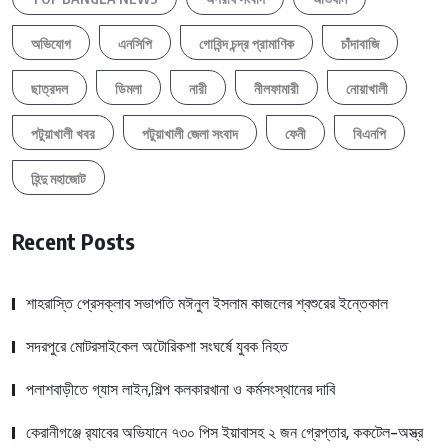
অভিযোগ
এনসিপি
গোবিন্দ চন্দ্র প্রামাণিক
চাঁদাবাজি
ছাত্রদল
ডিমলা
নারী
নীলফামারী
নোয়াখালী
পটুয়াখালী খবর
পটুয়াখালী জেলা সংবাদ
ফেনী
বিএনপি
হিন্দু মহাজোট
Recent Posts
শাহরাস্তি প্রেসক্লাব সভাপতি মঈনুল ইসলাম কাজলের শ্বশুরের ইন্তেকাল
সদরপুরে মোটরসাইকেল অটোরিকশা সংঘর্ষে যুবক নিহত
পলাশবাড়ীতে গ্যাস লাইন,শিল্প কলকারখানা ও কর্মসংস্থানের দাবি
কেরানীগঞ্জে র‍্যাবের অভিযানে ৭৩০ পিস ইয়াবাসহ ২ জন গ্রেপ্তার, ককটেল-অস্ত্র