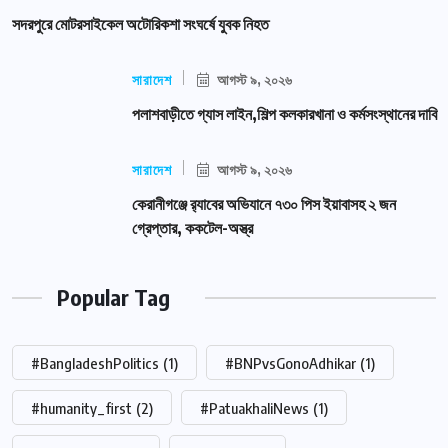
সদরপুরে মোটরসাইকেল অটোরিকশা সংঘর্ষে যুবক নিহত
সারাদেশ
আগস্ট ৯, ২০২৬
পলাশবাড়ীতে গ্যাস লাইন,শিল্প কলকারখানা ও কর্মসংস্থানের দাবি
সারাদেশ
আগস্ট ৯, ২০২৬
কেরানীগঞ্জে র‍্যাবের অভিযানে ৭৩০ পিস ইয়াবাসহ ২ জন
গ্রেপ্তার, ককটেল-অস্ত্র
Popular Tag
#BangladeshPolitics
(1)
#BNPvsGonoAdhikar
(1)
#humanity_first
(2)
#PatuakhaliNews
(1)