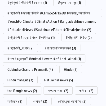
#দূর্গাপুজা #পটুয়াখালী #র‍্যাব-৮
(1)
#নুরুল_হক_নুর
(1)
#পটুয়াখালী #জলবায়ুপরিবর্তন #ClimateStrikeBD #জলবায়ু_ন্যায়বিচার
#YouthForClimate #ClimateAction #BangladeshEnvironment
#PatuakhaliNews #SustainableFuture #ClimateJustice
(2)
#পটুয়াখালী #হত্যা #মামলা #কালীগঞ্জ
(1)
#পটুয়াখালী_নিউজ
(2)
#পটুয়াখালী_সংবাদ
(2)
#বাংলাদেশশিক্ষাব্যবস্থা
(3)
#সাপ #বন্যাপ্রানী #Animal #lovers #of #patuakhali
(1)
Gobindra Chandra Pramanik
(4)
Hindu
(2)
Hindu mahajut
(3)
Patuakhali news
(5)
top Bangla news
(2)
অপরাধ সংবাদ
(2)
অভিযান
(2)
অভিযোগ
(2)
এনসিপি
(2)
গোবিন্দ চন্দ্র প্রামাণিক
(3)