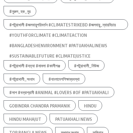
#নুরুল_হক_নুর
#পটুয়াখালী #জলবায়ুপরিবর্তন #CLIMATESTRIKEBD #জলবায়ু_ন্যায়বিচার
#YOUTHFORCLIMATE #CLIMATEACTION
#BANGLADESHENVIRONMENT #PATUAKHALINEWS
#SUSTAINABLEFUTURE #CLIMATEJUSTICE
#পটুয়াখালী #হত্যা #মামলা #কালীগঞ্জ
#পটুয়াখালী_নিউজ
#পটুয়াখালী_সংবাদ
#বাংলাদেশশিক্ষাব্যবস্থা
#সাপ #বন্যাপ্রানী #ANIMAL #LOVERS #OF #PATUAKHALI
GOBINDRA CHANDRA PRAMANIK
HINDU
HINDU MAHAJUT
PATUAKHALI NEWS
TOP BANGLA NEWS
অপরাধ সংবাদ
অভিযান