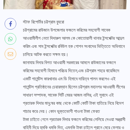
স্টাফ রিপোর্টার চট্টগ্রাম ব্যুরো
চট্টগ্রামের রাউজান উপজেলার ফজলে করিমের সহযোগী সাবেক
আওয়ামীলীগ নেতা দিদারুল আলম কে কোতোয়ালী থানার ইন্সপেক্টর আব্দুল
করিম এবং সাব ইন্সপেক্টর রবিউল হক গোপন সংবাদের ভিত্তিতে অভিযানে
চালিয়ে আটক করতে সক্ষম হয়।
জানাযায় দিদার বিগত আওয়ামী সরকারের আমলে রাউজানের ফজলে
করিমের সহযোগী হিসাবে পরিচয় দিতেন,এবং চট্টগ্রাম শহরে বায়েজিদে
একটি গার্মেন্টস কারখানার এম ডি হিসাবে দায়িত্ব পালন করলেও এই
গার্মেন্টস প্রতিষ্ঠানের চেয়ারম্যান ছিলেন চট্টগ্রাম মহানগর আওয়ামী লীগের
সাধারণ সম্পাদক, সাবেক সিটি মেয়র আজম নাসির, এই সুবাদে এই
প্রতারক দিদার মানু‌ষের কাছ থেকে কোটি কোটি টাকা হাতিয়ে নিয়ে বিদেশ
পাচার করে দেয়। কোন ভুক্তভোগী পাওনা টাকা ফেরত
টাকা চাইতে গেলে প্রতারক দিদার ফজলে করিমের লেলিয়ে দেওয়া সন্ত্রাসী
বাহিনী দিয়ে হুমকি ধমকি দিত, এমনকি টাকা চাইলে প্রানে মেরে ফেলার ও