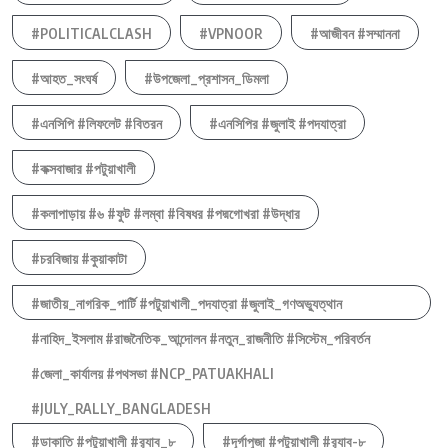
#POLITICALCLASH
#VPNOOR
#আজীবন #সম্মাননা
#আহত_সংঘর্ষ
#উপজেলা_প্রশাসন_ডিমলা
#এনসিপি #লিফলেট #বিতরন
#এনসিপির #জুলাই #পদযাত্রা
#কক্সবাজার #পটুয়াখালী
#কলাপাড়ায় #৬ #ফুট #লম্বা #বিষধর #পদ্মগোখরা #উদ্ধার
#চরবিজায় #কুয়াকাটা
#জাতীয়_নাগরিক_পার্টি #পটুয়াখালী_পদযাত্রা #জুলাই_গণঅভ্যুত্থান
#নাহিদ_ইসলাম #রাজনৈতিক_আন্দোলন #নতুন_রাজনীতি #সিস্টেম_পরিবর্তন
#জেলা_কার্যালয় #পথসভা #NCP_PATUAKHALI
#JULY_RALLY_BANGLADESH
#ডাকাতি #পটুয়াখালী #র‍্যাব_৮
#দূর্গাপুজা #পটুয়াখালী #র‍্যাব-৮